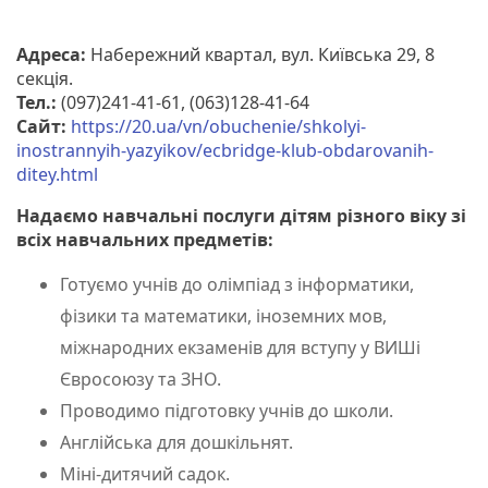
Адреса:
Набережний квартал, вул. Київська 29, 8
секція.
Тел.:
(097)241-41-61, (063)128-41-64
Сайт:
https://20.ua/vn/obuchenie/shkolyi-
inostrannyih-yazyikov/ecbridge-klub-obdarovanih-
ditey.html
Надаємо навчальні послуги дітям різного віку зі
всіх навчальних предметів:
Готуємо учнів до олімпіад з інформатики,
фізики та математики, іноземних мов,
міжнародних екзаменів для вступу у ВИШі
Євросоюзу та ЗНО.
Проводимо підготовку учнів до школи.
Англійська для дошкільнят.
Міні-дитячий садок.