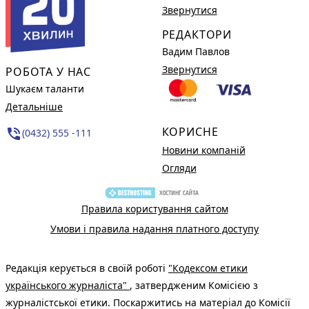
Звернутися
РЕДАКТОРИ
Вадим Павлов
Звернутися
РОБОТА У НАС
Шукаєм таланти
Детальніше
КОРИСНЕ
phone_in_talk
(0432) 555 -111
Новини компаній
Огляди
Правила користування сайтом
Умови і правила надання платного доступу
Редакція керується в своїй роботі
"Кодексом етики
українського журналіста"
, затвердженим Комісією з
журналістської етики. Поскаржитись на матеріал до Комісії