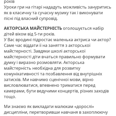
років
Уроки гри на гітарі нададуть можливість зануритись
як в класичну та сучасну музику так і виконувати
пісні під власний супровід.
АКТОРСЬКА МАЙСТЕРНІСТЬ
оголошується набір
дітей віком від 5-ти років.
У Вас вродині підростає маленька актриса чи актор?
Саме час віддати її на заняття з акторської
майстерності. Завдяки школі акторської
майстерності діти вчаться правильно формувати
думку і виразно розмовляти. Акторська
майстерність необхідна для розвитку
комунікативності та позбавлення від внутрішніх
затисків. Ми навчимо сценічної мови, вірно
висловлюватися, впевнено триматися перед
камерами, бути ведучими концертів, різних заходів
тощо.
Ми знаємо як викладати малюкам «дорослі»
дисципліни, перетворивши навчаня в захоплюючу