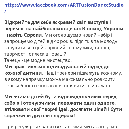
https://www.facebook.com/ARTFusionDanceStudio
/
Відкрийте для себе яскравий світ виступів і
перемог на найбільших сценах Вінниці, України
і навіть Європи.
Ми оголошуємо новий набір і
запрошуємо дітей від 4х років, підлітків та молодь
зануритися в цей чарівний світ музики, танцю,
творчості, оплесків і овацій
Танець - це модне мистецтво!
Ми практикуємо індивідуальний підхід до
кожної дитини.
Наші тренери підкажуть кожному,
в якому напрямку можна максимально розкрити
свої здібності і яскравіше проявити свій талант.
Ми вчимо дітей бути відповідальними перед
собою і оточуючими, поважати один одного,
втілювати свої творчі ідеї, досягати цілей і бути
справжнім другом і лідером!
При регулярних заняттях танцями ми гарантуємо