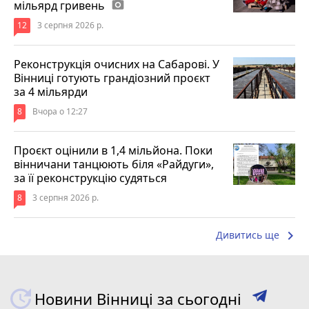
мільярд гривень
photo_camera
12
3 серпня 2026 р.
Реконструкція очисних на Сабарові. У
Вінниці готують грандіозний проєкт
за 4 мільярди
8
Вчора о 12:27
Проєкт оцінили в 1,4 мільйона. Поки
вінничани танцюють біля «Райдуги»,
за її реконструкцію судяться
8
3 серпня 2026 р.
keyboard_arrow_right
Дивитись ще
Новини Вінниці за сьогодні