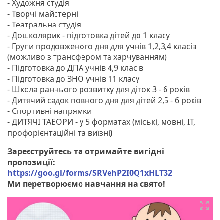
- Художня студія
- Творчі майстерні
- Театральна студія
- Дошколярик - підготовка дітей до 1 класу
- Групи продовженого дня для учнів 1,2,3,4 класів
(можливо з трансфером та харчуванням)
- Підготовка до ДПА учнів 4,9 класів
- Підготовка до ЗНО учнів 11 класу
- Школа раннього розвитку для діток 3 - 6 років
- Дитячий садок повного дня для дітей 2,5 - 6 років
- Спортивні напрямки
- ДИТЯЧІ ТАБОРИ - у 5 форматах (міські, мовні, ІТ,
профорієнтаційні та виїзні
)
Зареєструйтесь та отримайте вигідні
пропозиції:
https://goo.gl/forms/SRVehP2I0Q1xHLT32
Ми перетворюємо навчання на свято!
