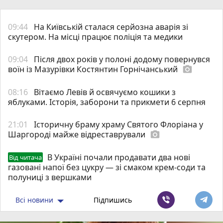
09:44
На Київській сталася серйозна аварія зі
скутером. На місці працює поліція та медики
09:04
Після двох років у полоні додому повернувся
воїн із Мазурівки Костянтин Горнічанський
photo_camera
08:16
Вітаємо Левів й освячуємо кошики з
яблуками. Історія, заборони та прикмети 6 серпня
21:01
Історичну браму храму Святого Флоріана у
Шаргороді майже відреставрували
photo_camera
В Україні почали продавати два нові
Від читача
газовані напої без цукру — зі смаком крем-соди та
полуниці з вершками
Всі новини
Підпишись