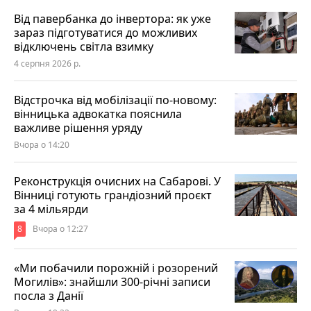
Від павербанка до інвертора: як уже
зараз підготуватися до можливих
відключень світла взимку
4 серпня 2026 р.
Відстрочка від мобілізації по-новому:
вінницька адвокатка пояснила
важливе рішення уряду
Вчора о 14:20
Реконструкція очисних на Сабарові. У
Вінниці готують грандіозний проєкт
за 4 мільярди
8
Вчора о 12:27
«Ми побачили порожній і розорений
Могилів»: знайшли 300-річні записи
посла з Данії