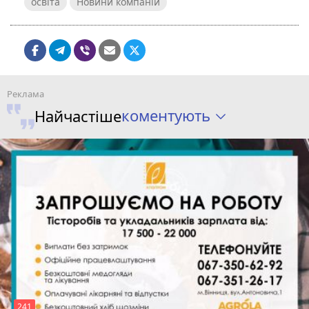
освіта
Новини компаній
коментують
Найчастіше
241