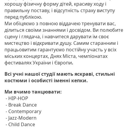
хорошу фізичну форму дітей, красиву ходу і
правильну поставу, і відсутність страху виступу
перед публікою.
Ми обіцяємо з повною віддачею тренувати вас,
ділиться своїми знаннями і досвідом. Ви полюбите
сцену і глядача, і навчитеся дарувати їм своє
мистецтво і відкривати душу. Самим старанним і
працьовитим гарантуємо постійну участь у всіх
міських концертах, Днях Міста, чемпіонатах
фестивалях України і Європи
.
Всі учні нашої студії мають яскраві, стильні
костюми і особисті іменні кепки.
Ми вчимо танцювати:
- HIP-HOP
- Break Dance
- Contemporary
- Jazz-Modern
- Child Dance