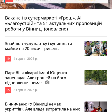
Вакансії в супермаркеті «Грош», АН
4 серпня 2026 р.
«Благоустрій» та 51 актуальних пропозицій
роботи у Вінниці (оновлено)
Знайшов чужу картку і купив квіти
майже на 20 тисяч гривень
19
4 серпня 2026 р.
Парк біля лікарні імені Ющенка
занепадає. Але грошей на його
відновлення немає
photo_camera
15
3 серпня 2026 р.
Вінничани: «У Вінниці немає
укриттів». Але влада витратила на них