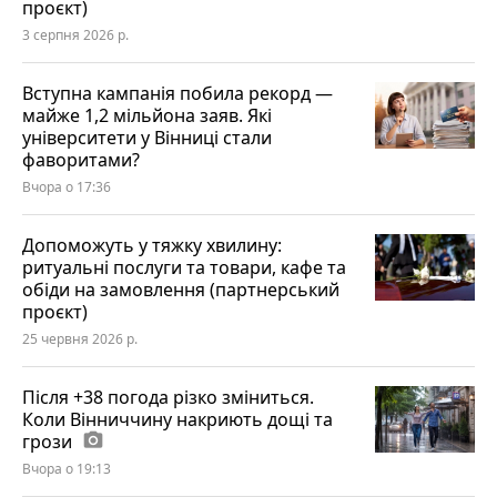
проєкт)
3 серпня 2026 р.
Вступна кампанія побила рекорд —
майже 1,2 мільйона заяв. Які
університети у Вінниці стали
фаворитами?
Вчора о 17:36
Допоможуть у тяжку хвилину:
ритуальні послуги та товари, кафе та
обіди на замовлення (партнерський
проєкт)
25 червня 2026 р.
Після +38 погода різко зміниться.
Коли Вінниччину накриють дощі та
грози
photo_camera
Вчора о 19:13