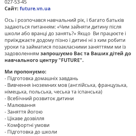
027-53-45
Сайт:
future.vn.ua
Ось і розпочався навчальний рік, і багато батьків
задаються питанням: «Чим зайняти дитину після
школи або вранці до занять?» Якщо Ви працюєте і
приїжджаєте додому пізно і дитині ні з ким робити
уроки та займатися позакласними заняттями ми із
задоволенням
запрошуємо Вас та Ваших дітей до
навчального центру "FUTURE".
Ми пропонуємо:
- Підготовка домашніх завдань
- Вивчення іноземних мов (англійська, французька,
німецька, польська, чеська та іспанська)
- Всебічний розвиток дитини
- Малювання
- Заняття йогою
- Цікаве дозвілля
- Комфортні умови
- Підготовка до школи