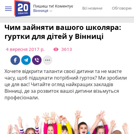
Пишеш ти! Коментує
Всі новини
Обговорен
Вінниця
Чим зайняти вашого школяра:
гуртки для дітей у Вінниці
4 вересня 2017 р.
3613

more_horiz
Хочете відкрити таланти своєї дитини та не маєте
часу, щоб підшукати потрібний гурток? Ми зробили
це для вас! Читайте огляд найкращих закладів
Вінниці, де за розвиток вашої дитини візьмуться
професіонали.