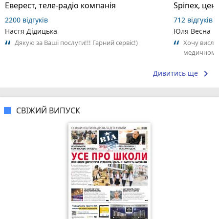
Еверест, теле-радіо компанія
Spinex, цент
2200 відгуків
712 відгуків
Настя Дідицька
Юля Весна
Дякую за Ваші послуги!!! Гарний сервіс!)
Хочу висло
медичному 
професіонал
keyboard_arrow_right
Дивитись ще
СВІЖИЙ ВИПУСК