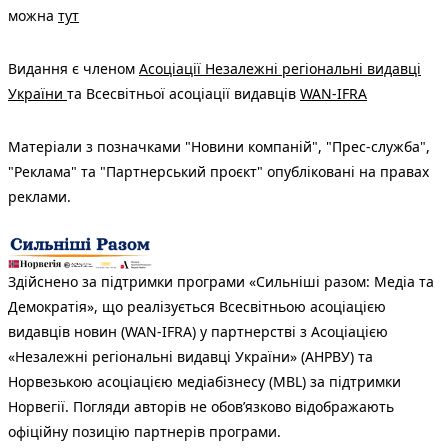
можна
тут
Видання є членом
Асоціації Незалежні регіональні видавці
України
та Всесвітньої асоціації видавців
WAN-IFRA
Матеріали з позначками "Новини компаній", "Прес-служба",
"Реклама" та "Партнерський проєкт" опубліковані на правах
реклами.
Здійснено за підтримки програми «Сильніші разом: Медіа та
Демократія», що реалізується Всесвітньою асоціацією
видавців новин (WAN-IFRA) у партнерстві з Асоціацією
«Незалежні регіональні видавці України» (АНРВУ) та
Норвезькою асоціацією медіабізнесу (MBL) за підтримки
Норвегії. Погляди авторів не обов’язково відображають
офіційну позицію партнерів програми.