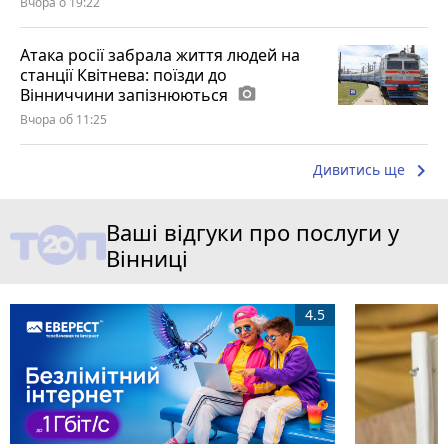
Вчора о 19:22
Атака росії забрала життя людей на
станції Квітнева: поїзди до
Вінниччини запізнюються
photo_camera
Вчора об 11:25
keyboard_arrow_right
Дивитись ще
Ваші відгуки про послуги у
Вінниці
4.5