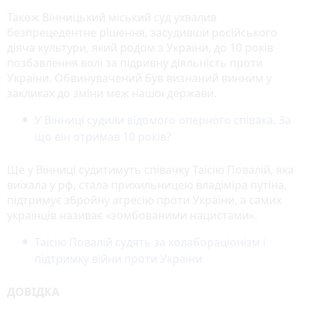
Також Вінницький міський суд ухвалив
безпрецедентне рішення, засудивши російського
діяча культури, який родом з України, до 10 років
позбавлення волі за підривну діяльність проти
України. Обвинувачений був визнаний винним у
закликах до зміни меж нашої держави.
У Вінниці судили відомого оперного співака. За
що він отримав 10 років?
Ще у Вінниці судитимуть співачку Таїсію Повалій, яка
виїхала у рф, стала прихильницею владіміра путіна,
підтримує збройну агресію проти України, а самих
українців називає «зомбованими нацистами».
Таїсію Повалій судять за колабораціонізм і
підтримку війни проти України
ДОВІДКА