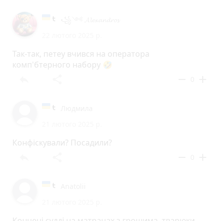
꧁༺ 𝓐𝓵𝓮𝔁𝓪𝓷𝓭𝓻𝓸𝓼
22 лютого 2025 р.
Так-так, петеу вчився на оператора
комп'бтерного набору 🤣
reply
share
remove
add
0
Людмила
21 лютого 2025 р.
Конфіскували? Посадили?
reply
share
remove
add
0
Anatolii
21 лютого 2025 р.
Кончені судді на матрацах з грошима, тварюки