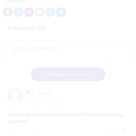
кримінал
Коментарі (23)
Опублікувати коментар
Тамара
23 лютого 2025 р.
Ніколи не могла подумати, що Пєвцов настільки
дурний!
reply
share
remove
add
0