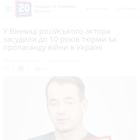
Пишеш ти! Коментує
Всі новини
Обговорен
Вінниця
У Вінниці російського актора
засудили до 10 років тюрми за
пропаганду війни в Україні
20 лютого 2025 р.
Марія ЛЄХОВА
chat_bubble
share
visibility
0
23
899