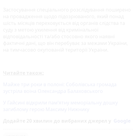
Застосування спеціального розслідування поширено
на провадження щодо підозрюваного, який понад
шість місяців переховується від органів слідства та
суду з метою ухилення від кримінальної
відповідальності та/або стосовно якого наявні
фактичні дані, що він перебуває за межами України,
на тимчасово окупованій території України.
Читайте також:
Майже три роки в полоні: Соболівська громада
зустріла воїна Олександра Балаховського
У Гайсині відкрили пам’ятну меморіальну дошку
загиблому герою Максиму Нижнику
Додайте 20 хвилин до вибраних джерел у
Google