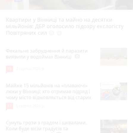
Квартири у Вінниці та майно на десятки
6 серпня 2026 р.
мільйонів: ДБР оголосило підозру екслогісту
Повітряних сил
photo_camera
play_circle_filled
Фекальне забруднення й паразити
виявили у водоймах Вінниці
photo_camera
15
7 серпня 2026 р.
Майже 15 мільйонів на «плаваючі»
люки у Вінниці: хто отримав підряд і
чому місто відмовляється від старих
12
6 серпня 2026 р.
Сунуть грози з градом і шквалами.
Коли буде вісім градусів та