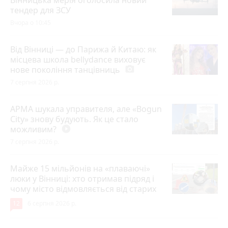
тендер для ЗСУ
Вчора о 10:45
Від Вінниці — до Парижа й Китаю: як
місцева школа bellydance виховує
нове покоління танцівниць
photo_camera
7 серпня 2026 р.
АРМА шукала управителя, але «Bogun
City» знову будують. Як це стало
можливим?
play_circle_filled
7 серпня 2026 р.
Майже 15 мільйонів на «плаваючі»
люки у Вінниці: хто отримав підряд і
чому місто відмовляється від старих
12
6 серпня 2026 р.