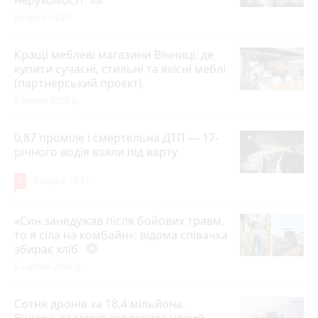
Вчора о 14:24
Кращі меблеві магазини Вінниці: де
купити сучасні, стильні та якісні меблі
(партнерський проєкт)
8 липня 2026 р.
0,87 проміле і смертельна ДТП — 17-
річного водія взяли під варту
7
Вчора о 13:01
«Син занедужав після бойових травм,
то я сіла на комбайн»: відома співачка
збирає хліб
play_circle_filled
6 серпня 2026 р.
Сотня дронів за 18,4 мільйона.
Вінницька мерія оголосила новий