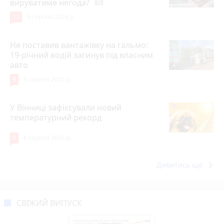
вируватиме негода?
photo_camera
12
6 серпня 2026 р.
Не поставив вантажівку на гальмо:
19-річний водій загинув під власним
авто
9
6 серпня 2026 р.
У Вінниці зафіксували новий
температурний рекорд
8
6 серпня 2026 р.
keyboard_arrow_right
Дивитись ще
СВІЖИЙ ВИПУСК