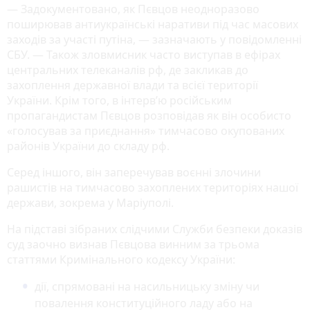
— Задокументовано, як Пєвцов неодноразово
поширював антиукраїнські наративи під час масових
заходів за участі путіна, — зазначають у повідомленні
СБУ. — Також зловмисник часто виступав в ефірах
центральних телеканалів рф, де закликав до
захоплення державної влади та всієї території
України. Крім того, в інтерв’ю російським
пропагандистам Пєвцов розповідав як він особисто
«голосував за приєднання» тимчасово окупованих
районів України до складу рф.
Серед іншого, він заперечував воєнні злочини
рашистів на тимчасово захоплених територіях нашої
держави, зокрема у Маріуполі.
На підставі зібраних слідчими Служби безпеки доказів
суд заочно визнав Пєвцова винним за трьома
статтями Кримінального кодексу України:
дії, спрямовані на насильницьку зміну чи
повалення конституційного ладу або на