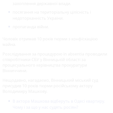
захоплення державної влади.
посягання на територіальну цілісність і
недоторканність України.
пропаганда війни.
Чоловік отримав 10 років тюрми з конфіскацією
майна.
Розслідування за процедурою in absentia проводили
співробітники СБУ у Вінницькій області за
процесуального керівництва прокуратури
Вінниччини.
Нещодавно, нагадаємо, Вінницький міський суд
присудив 10 років тюрми російському актору
Володимиру Машкову.
В актора Машкова відберуть в Одесі квартиру.
Чому і за що у нас судять росіян?