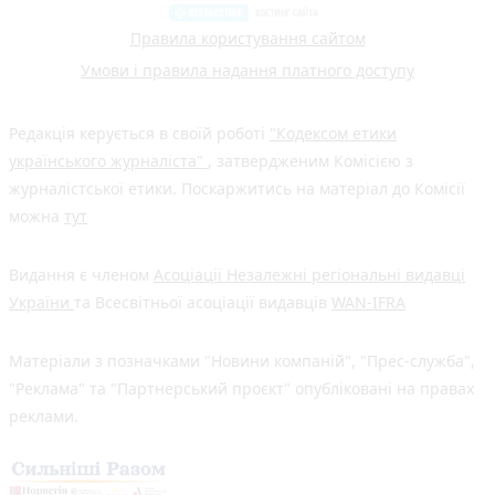
Правила користування сайтом
Умови і правила надання платного доступу
Редакція керується в своїй роботі
"Кодексом етики
українського журналіста"
, затвердженим Комісією з
журналістської етики. Поскаржитись на матеріал до Комісії
можна
тут
Видання є членом
Асоціації Незалежні регіональні видавці
України
та Всесвітньої асоціації видавців
WAN-IFRA
Матеріали з позначками "Новини компаній", "Прес-служба",
"Реклама" та "Партнерський проєкт" опубліковані на правах
реклами.