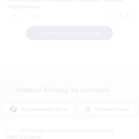
корумповані.
reply
share
remove
add
-1
Дивитись ще 19 відповідей
Новини Вінниці за сьогодні
Відключення світла
Героям Слава!
22:11
Мотоцикл зіткнувся з маршруткою на
Магістратській