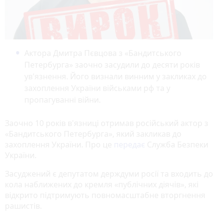
Актора Дмитра Пєвцова з «Бандитського
Петербурга» заочно засудили до десяти років
ув'язнення. Його визнали винним у закликах до
захоплення України військами рф та у
пропагуванні війни.
Заочно 10 років в'язниці отримав російський актор з
«Бандитського Петербурга», який закликав до
захоплення України. Про це
передає
Служба Безпеки
України.
Засуджений є депутатом держдуми росії та входить до
кола наближених до кремля «публічних діячів», які
відкрито підтримують повномасштабне вторгнення
рашистів.