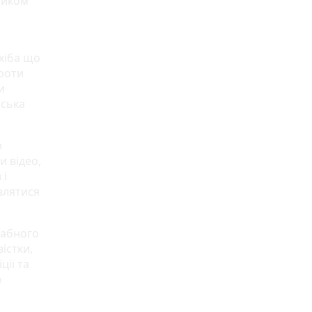
ником
хіба що
проти
и
нська
р
и відео,
 і
влятися
табного
істки,
ції та
о