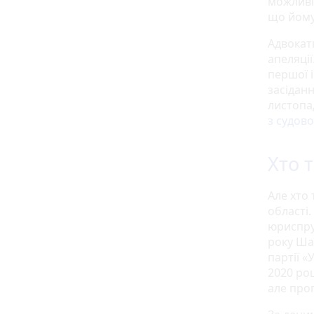
можливіс
що йому
Адвокат
апеляції
першої і
засідан
листопа
з судово
Хто 
Але хто
області.
юриспруд
року Ша
партії «
2020 ро
але про