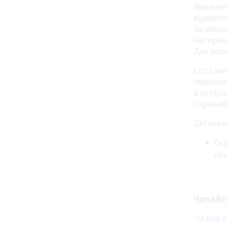
Видання
відверто
на війсь
насправ
Для інш
І от са
перешко
в особл
України)
Детальн
Ск
об
Читайт
Чи був 