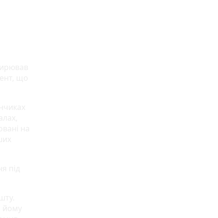
ширював
ент, що
нчиках
алах,
овані на
ших
я під
шту.
и йому