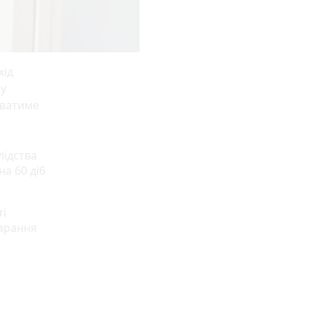
хід
 у
уватиме
лідства
а 60 діб
ті
карання