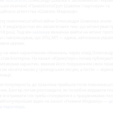
ими
YouControl
, Олександр Шавлюк є засновником і керів
ської компанії «ПравоЕкспоГруп Шавлюк і партнери» та
ційного агентства «Шавлюк Медіакор».
тку повномасштабної війни Олександра Шавлюка знали 
і. У медіапросторі він запам’ятався тим, що мітингував 
18 році. Тоді він
закликав
вінничан вийти на мітинг прот
у» і наголошував, що УПЦ МП — єдина, автономна украї
авна церква.
му на хвилі карантинних обмежень через ковід Олександ
став блогером. На каналі «Юрексперт» почав публікуват
критикував карантин, вважав його порушенням своїх прав
в не носити маски у громадських місцях, а потім — відмо
инації.
я популярність до Шавлюка прийшла після повномасш
ня. Блогер почав розповідати, як потрібно видавати пов
 їх отримати і як треба спілкуватися з працівниками полі
найпопулярніших відео на каналі «Новини Медіакор» —
д
а переглядів
.