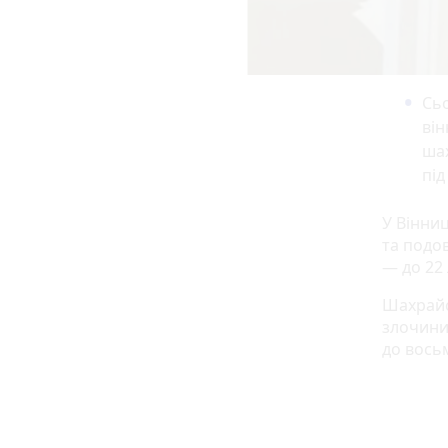
Сьо
ві
шах
під
У Вінниц
та подо
— до 22 
Шахрайс
злочини,
до вось