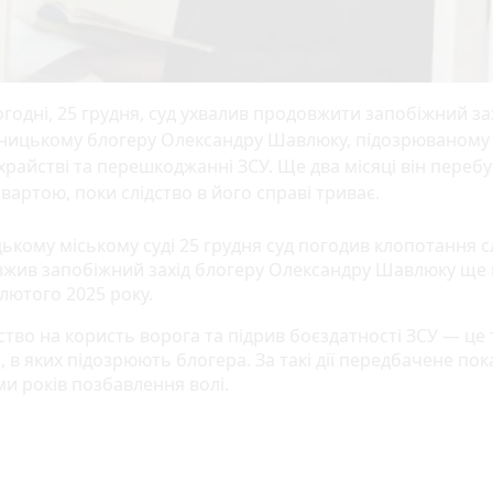
годні, 25 грудня, суд ухвалив продовжити запобіжний за
нницькому блогеру Олександру Шавлюку, підозрюваному
райстві та перешкоджанні ЗСУ. Ще два місяці він переб
 вартою, поки слідство в його справі триває.
ькому міському суді 25 грудня суд погодив клопотання с
вжив запобіжний захід блогеру Олександру Шавлюку ще н
лютого 2025 року.
тво на користь ворога та підрив боєздатності ЗСУ — це 
 в яких підозрюють блогера. За такі дії передбачене по
ми років позбавлення волі.