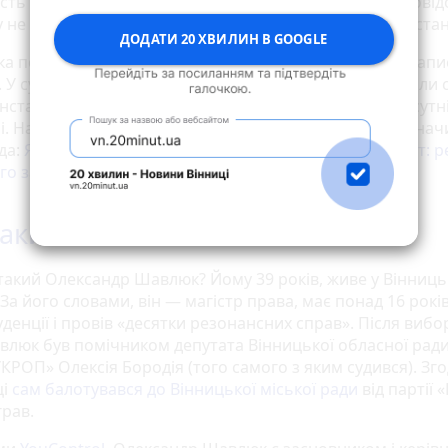
ть бути фізично присутнім на засіданні. Також він пові
 не надали ознайомитись з рішенням суду першої інстанц
ДОДАТИ 20 ХВИЛИН В GOOGLE
ка подала клопотання, щоб йому дали п'ять днів на нап
. У суді повідомили, що Шавлюку нададуть копію ухвали 
нстанції. Також дадуть можливість фізично бути присутн
ні. Наступною датою розгляду апеляції на арешт признач
да:
Як скандальний блогер Шавлюк оскаржував арешт: 
го засідання в апеляції
такий Шавлюк?
 такий Олександр Шавлюк? Йому 39 років, живе у Вінниць
 За його словами, він — магістр права, має понад 16 рокі
енції і провів «десятки резонансних справ». Після вибо
влюк був помічником депутата Вінницької обласної ради
УКРОП» Олексія Бородія (того самого з яким судився). Зго
ці
сам балотувався до Вінницької міської ради
від партії 
грав.