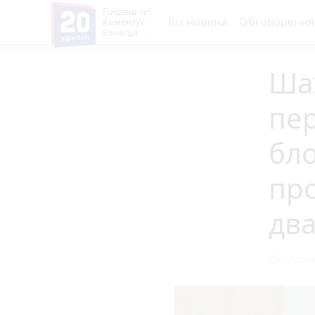
Пишеш ти!
Всі новини
Обговорення
Коментує
Вінниця
Шах
пе
бл
пр
два
25 грудня