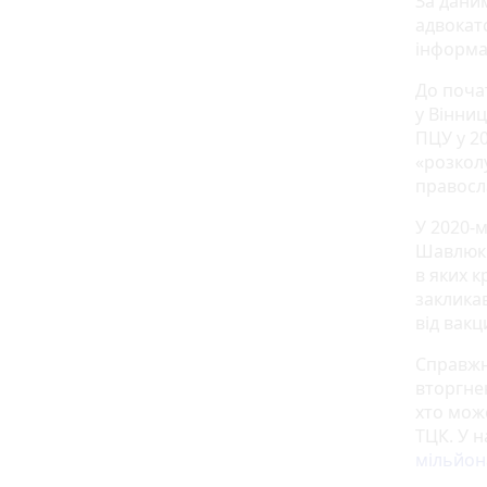
За дан
адвокат
інформа
До поча
у Вінниц
ПЦУ у 20
«розкол
правосл
У 2020-
Шавлюк 
в яких 
заклика
від вакц
Справжн
вторгнен
хто може
ТЦК. У 
мільйон