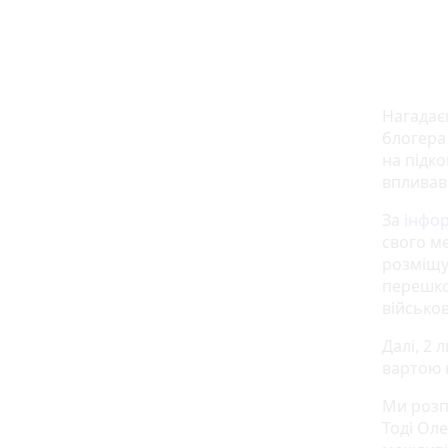
Нагадає
блогера
на підк
впливав
За
інфор
свого ме
розміщу
перешко
військо
Далі, 2 
вартою н
Ми розп
Тоді Ол