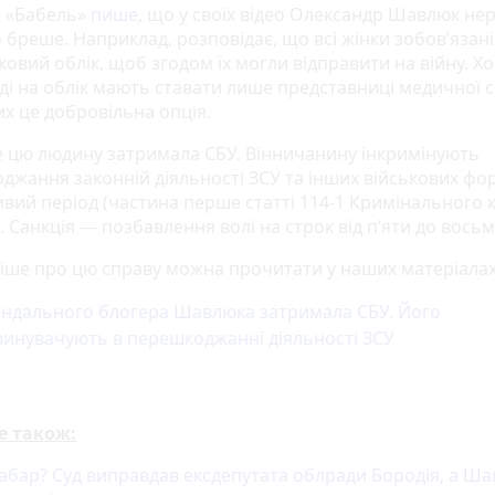
 «Бабель»
пише
, що у своїх відео Олександр Шавлюк нер
 бреше. Наприклад, розповідає, що всі жінки зобовʼязані
ковий облік, щоб згодом їх могли відправити на війну. Х
ді на облік мають ставати лише представниці медичної 
их це добровільна опція.
ме цю людину затримала СБУ. Вінничанину інкримінують
джання законній діяльності ЗСУ та інших військових ф
ивий період (частина перше статті 114-1 Кримінального 
. Санкція — позбавлення волі на строк від п’яти до восьм
іше про цю справу можна прочитати у наших матеріалах
андального блогера Шавлюка затримала СБУ. Його
винувачують в перешкоджанні діяльності ЗСУ
е також:
хабар? Суд виправдав ексдепутата облради Бородія, а Ш