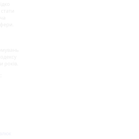
ідко
 стати
оча
сфери.
ормувань
кодексу
и років.
:
авлюк