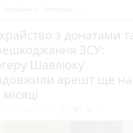
...
Розслідування
Фотоконкурс
райство з донатами т
решкоджання ЗСУ:
огеру Шавлюку
одовжили арешт ще на
 місяці
 2024 р.
Марія ЛЄХОВА
chat_bubble
share
visibility
1
5
775