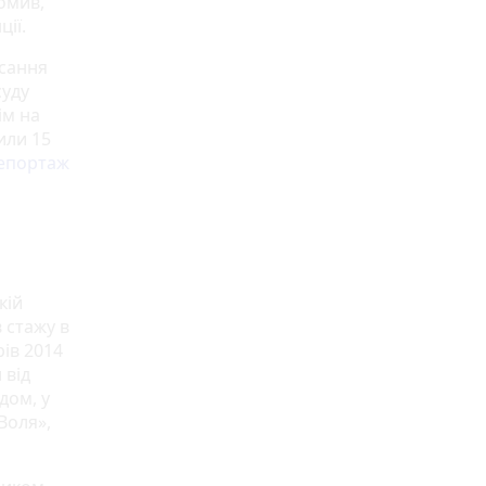
домив,
ії.
исання
суду
ім на
или 15
репортаж
кій
в стажу в
рів 2014
 від
дом, у
«Воля»,