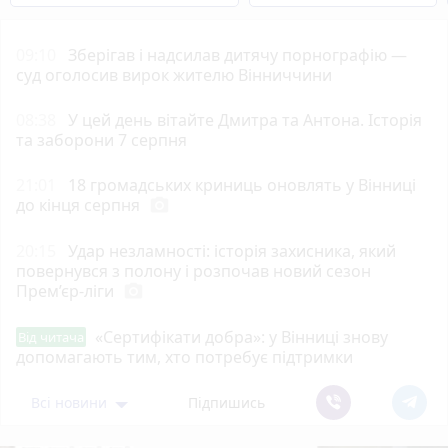
09:10
Зберігав і надсилав дитячу порнографію —
суд оголосив вирок жителю Вінниччини
08:38
У цей день вітайте Дмитра та Антона. Історія
та заборони 7 серпня
21:01
18 громадських криниць оновлять у Вінниці
до кінця серпня
photo_camera
20:15
Удар незламності: історія захисника, який
повернувся з полону і розпочав новий сезон
Прем’єр-ліги
photo_camera
«Сертифікати добра»: у Вінниці знову
Від читача
допомагають тим, хто потребує підтримки
Всі новини
Підпишись