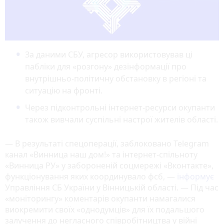
За даними СБУ, агресор використовував ці
пабліки для «розгону» дезінформації про
внутрішньо-політичну обстановку в регіоні та
ситуацію на фронті.
Через підконтрольні інтернет-ресурси окупанти
також вивчали суспільні настрої жителів області.
— В результаті спецоперації, заблоковано Telegram
канал «Винница наш дом!» та інтернет-спільноту
«Винница РУ» у забороненій соцмережі «Вконтакте»,
функціонування яких координувало фсб, —
інформує
Управління СБ України у Вінницькій області. — Під час
«моніторингу» коментарів окупанти намагалися
виокремити своїх «однодумців» для їх подальшого
залучення до негласного співробітництва у війні