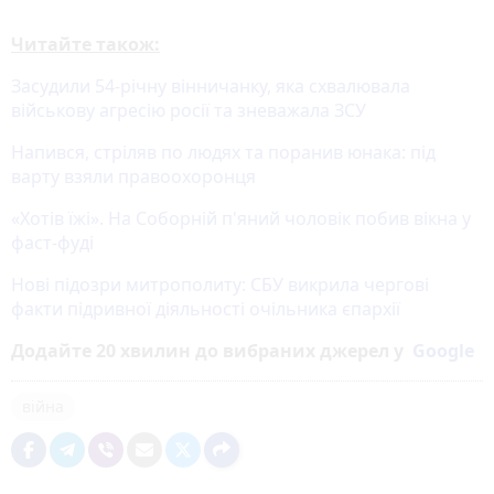
Читайте також:
Засудили 54-річну вінничанку, яка схвалювала
військову агресію росії та зневажала ЗСУ
Напився, стріляв по людях та поранив юнака: під
варту взяли правоохоронця
«Хотів їжі». На Соборній п'яний чоловік побив вікна у
фаст-фуді
Нові підозри митрополиту: СБУ викрила чергові
факти підривної діяльності очільника єпархії
Додайте 20 хвилин до вибраних джерел у
Google
війна