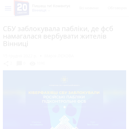
Пишеш ти! Коментує
Всі новини
Обговорен
Вінниця
СБУ заблокувала пабліки, де фсб
намагалася вербувати жителів
Вінниці
15 грудня 2022 р.
Марія ЛЄХОВА
chat_bubble
share
visibility
2
0
1090