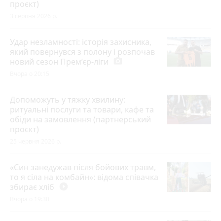
проєкт)
3 серпня 2026 р.
Удар незламності: історія захисника,
який повернувся з полону і розпочав
новий сезон Прем’єр-ліги
photo_camera
Вчора о 20:15
Допоможуть у тяжку хвилину:
ритуальні послуги та товари, кафе та
обіди на замовлення (партнерський
проєкт)
25 червня 2026 р.
«Син занедужав після бойових травм,
то я сіла на комбайн»: відома співачка
збирає хліб
play_circle_filled
Вчора о 19:30