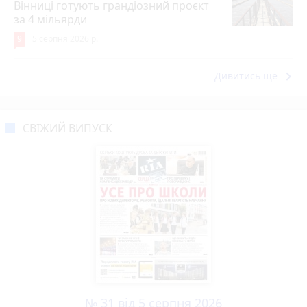
Вінниці готують грандіозний проєкт
за 4 мільярди
9
5 серпня 2026 р.
keyboard_arrow_right
Дивитись ще
СВІЖИЙ ВИПУСК
№ 31 від 5 серпня 2026