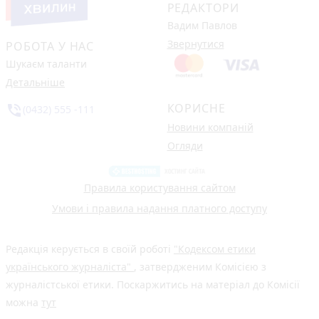
РЕДАКТОРИ
Вадим Павлов
Звернутися
РОБОТА У НАС
Шукаєм таланти
Детальніше
КОРИСНЕ
phone_in_talk
(0432) 555 -111
Новини компаній
Огляди
Правила користування сайтом
Умови і правила надання платного доступу
Редакція керується в своїй роботі
"Кодексом етики
українського журналіста"
, затвердженим Комісією з
журналістської етики. Поскаржитись на матеріал до Комісії
можна
тут