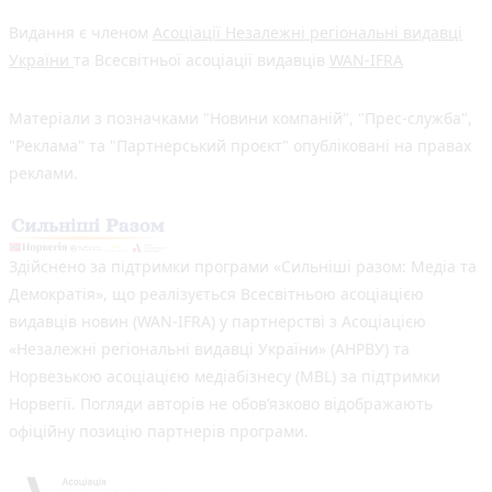
Видання є членом
Асоціації Незалежні регіональні видавці
України
та Всесвітньої асоціації видавців
WAN-IFRA
Матеріали з позначками "Новини компаній", "Прес-служба",
"Реклама" та "Партнерський проєкт" опубліковані на правах
реклами.
Здійснено за підтримки програми «Сильніші разом: Медіа та
Демократія», що реалізується Всесвітньою асоціацією
видавців новин (WAN-IFRA) у партнерстві з Асоціацією
«Незалежні регіональні видавці України» (АНРВУ) та
Норвезькою асоціацією медіабізнесу (MBL) за підтримки
Норвегії. Погляди авторів не обов’язково відображають
офіційну позицію партнерів програми.