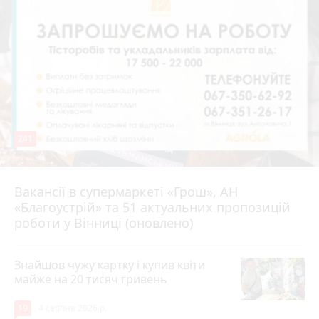
241
Вакансії в супермаркеті «Грош», АН
4 серпня 2026 р.
«Благоустрій» та 51 актуальних пропозицій
роботи у Вінниці (оновлено)
Знайшов чужу картку і купив квіти
майже на 20 тисяч гривень
19
4 серпня 2026 р.