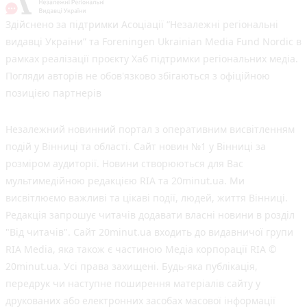
Здійснено за підтримки Асоціації “Незалежні регіональні
видавці України” та Foreningen Ukrainian Media Fund Nordic в
рамках реалізації проєкту Хаб підтримки регіональних медіа.
Погляди авторів не обов'язково збігаються з офіційною
позицією партнерів
Незалежний новинний портал з оперативним висвітленням
подій у Вінниці та області. Сайт новин №1 у Вінниці за
розміром аудиторії. Новини створюються для Вас
мультимедійною редакцією RIA та 20minut.ua. Ми
висвітлюємо важливі та цікаві події, людей, життя Вінниці.
Редакція запрошує читачів додавати власні новини в розділ
"Від читачів". Сайт 20minut.ua входить до видавничої групи
RIA Media, яка також є частиною Медіа корпорації RIA ©
20minut.ua. Усі права захищені. Будь-яка публiкацiя,
передрук чи наступне поширення матеріалів сайту у
друкованих або електронних засобах масової інформації