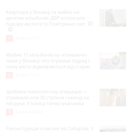
Квартири у Вінниці та майно на
десятки мільйонів: ДБР оголосило
підозру екслогісту Повітряних сил
photo_camera
play_circle_filled
17
Вчора о 10:37
Майже 15 мільйонів на «плаваючі»
люки у Вінниці: хто отримав підряд і
чому місто відмовляється від старих
12
Вчора о 13:42
Зробила гінекологічну операцію —
отримала опік ІІІ ступеня і келоїд на
пів руки. У клініці тепер мовчанка
10
5 серпня 2026 р.
Реконструкція очисних на Сабарові. У