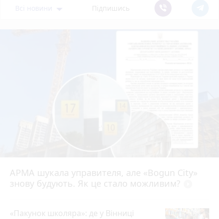
Всі новини
Підпишись
АРМА шукала управителя, але «Bogun City»
знову будують. Як це стало можливим?
play_circle_filled
«Пакунок школяра»: де у Вінниці