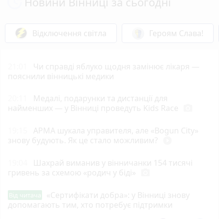
Новини Вінниці за сьогодні
Відключення світла
Героям Слава!
21:01
Чи справді яблуко щодня замінює лікаря —
пояснили вінницькі медики
20:11
Медалі, подарунки та дистанції для
найменших — у Вінниці проведуть Kids Race
photo_camera
19:15
АРМА шукала управителя, але «Bogun City»
знову будують. Як це стало можливим?
play_circle_filled
19:04
Шахрай виманив у вінничанки 154 тисячі
гривень за схемою «родич у біді»
photo_camera
«Сертифікати добра»: у Вінниці знову
Від читача
допомагають тим, хто потребує підтримки