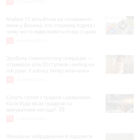
14
5 серпня 2026 р.
Майже 15 мільйонів на «плаваючі»
люки у Вінниці: хто отримав підряд і
чому місто відмовляється від старих
12
6 серпня 2026 р.
Зробила гінекологічну операцію —
отримала опік ІІІ ступеня і келоїд на
пів руки. У клініці тепер мовчанка
10
5 серпня 2026 р.
Сунуть грози з градом і шквалами.
Коли буде вісім градусів та
вируватиме негода?
photo_camera
10
6 серпня 2026 р.
Фекальне забруднення й паразити