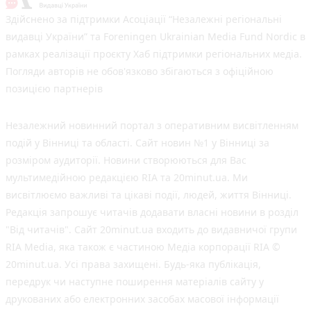
Здійснено за підтримки Асоціації “Незалежні регіональні
видавці України” та Foreningen Ukrainian Media Fund Nordic в
рамках реалізації проєкту Хаб підтримки регіональних медіа.
Погляди авторів не обов'язково збігаються з офіційною
позицією партнерів
Незалежний новинний портал з оперативним висвітленням
подій у Вінниці та області. Сайт новин №1 у Вінниці за
розміром аудиторії. Новини створюються для Вас
мультимедійною редакцією RIA та 20minut.ua. Ми
висвітлюємо важливі та цікаві події, людей, життя Вінниці.
Редакція запрошує читачів додавати власні новини в розділ
"Від читачів". Сайт 20minut.ua входить до видавничої групи
RIA Media, яка також є частиною Медіа корпорації RIA ©
20minut.ua. Усі права захищені. Будь-яка публiкацiя,
передрук чи наступне поширення матеріалів сайту у
друкованих або електронних засобах масової інформації