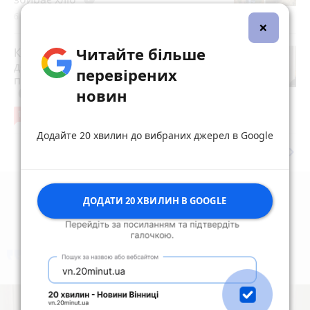
6 серпня 2026 р.
×
Читайте більше
Квартири у Вінниці та майно на
десятки мільйонів: ДБР оголосило
перевірених
підозру екслогісту Повітряних сил
photo_camera
новин
play_circle_filled
17
6 серпня 2026 р.
Додайте 20 хвилин до вибраних джерел в Google
keyboard_arrow_right
Дивитись ще
ДОДАТИ 20 ХВИЛИН В GOOGLE
коментують
Найчастіше