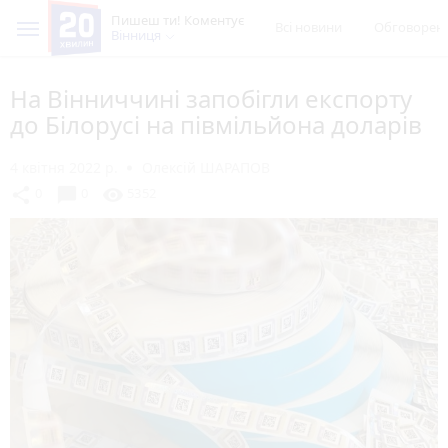
Пишеш ти! Коментує
Всі новини
Обговорен
Вінниця
На Вінниччині запобігли експорту
до Білорусі на півмільйона доларів
4 квітня 2022 р.
Олексій ШАРАПОВ
chat_bubble
share
visibility
0
0
5352