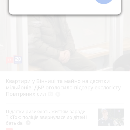
17
Квартири у Вінниці та майно на десятки
6 серпня 2026 р.
мільйонів: ДБР оголосило підозру екслогісту
Повітряних сил
photo_camera
play_circle_filled
Підлітки ризикують життям заради
TikTok: поліція звернулася до дітей і
батьків
play_circle_filled