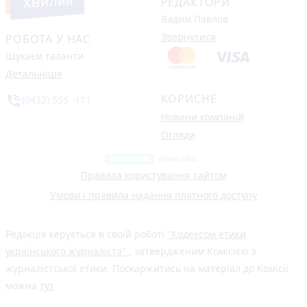
РЕДАКТОРИ
Вадим Павлов
Звернутися
РОБОТА У НАС
Шукаєм таланти
Детальніше
КОРИСНЕ
phone_in_talk
(0432) 555 -111
Новини компаній
Огляди
Правила користування сайтом
Умови і правила надання платного доступу
Редакція керується в своїй роботі
"Кодексом етики
українського журналіста"
, затвердженим Комісією з
журналістської етики. Поскаржитись на матеріал до Комісії
можна
тут