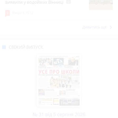
виявили у водоймах Вінниці
photo_camera
9
Вчора о 15:12
keyboard_arrow_right
Дивитись ще
СВІЖИЙ ВИПУСК
№ 31 від 5 серпня 2026