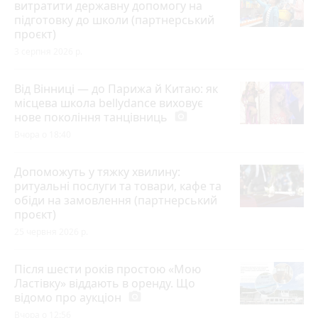
витратити державну допомогу на
підготовку до школи (партнерський
проєкт)
3 серпня 2026 р.
Від Вінниці — до Парижа й Китаю: як
місцева школа bellydance виховує
нове покоління танцівниць
photo_camera
Вчора о 18:40
Допоможуть у тяжку хвилину:
ритуальні послуги та товари, кафе та
обіди на замовлення (партнерський
проєкт)
25 червня 2026 р.
Після шести років простою «Мою
Ластівку» віддають в оренду. Що
відомо про аукціон
photo_camera
Вчора о 12:56