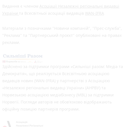
Видання є членом
Асоціації Незалежні регіональні видавці
України
та Всесвітньої асоціації видавців
WAN-IFRA
Матеріали з позначками "Новини компаній", "Прес-служба",
"Реклама" та "Партнерський проєкт" опубліковані на правах
реклами.
Здійснено за підтримки програми «Сильніші разом: Медіа та
Демократія», що реалізується Всесвітньою асоціацією
видавців новин (WAN-IFRA) у партнерстві з Асоціацією
«Незалежні регіональні видавці України» (АНРВУ) та
Норвезькою асоціацією медіабізнесу (MBL) за підтримки
Норвегії. Погляди авторів не обов’язково відображають
офіційну позицію партнерів програми.