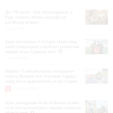
До 170 тисяч і без попереджень: у
Раді готують великі штрафи за
російську музику
Вчора о 12:01
Удар незламності: історія захисника,
який повернувся з полону і розпочав
новий сезон Прем’єр-ліги
photo_camera
6 серпня 2026 р.
Майже 15 мільйонів на «плаваючі»
люки у Вінниці: хто отримав підряд і
чому місто відмовляється від старих
12
6 серпня 2026 р.
«Син занедужав після бойових травм,
то я сіла на комбайн»: відома співачка
збирає хліб
play_circle_filled