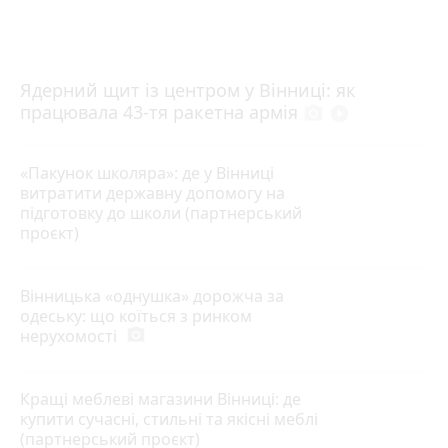
Ядерний щит із центром у Вінниці: як
працювала 43-тя ракетна армія
photo_camera
play_circle_filled
«Пакунок школяра»: де у Вінниці
витратити державну допомогу на
підготовку до школи (партнерський
проєкт)
Вінницька «однушка» дорожча за
одеську: що коїться з ринком
нерухомості
photo_camera
Кращі меблеві магазини Вінниці: де
купити сучасні, стильні та якісні меблі
(партнерський проєкт)