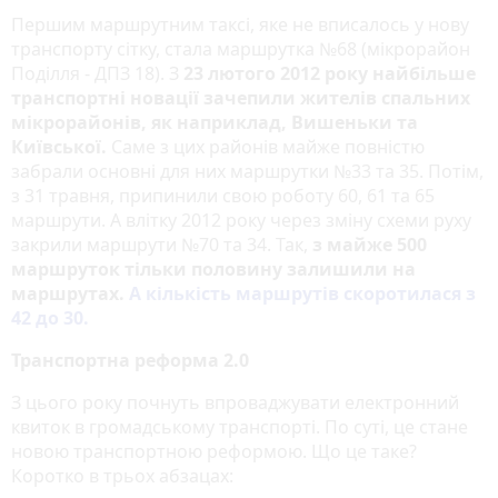
Першим маршрутним таксі, яке не вписалось у нову
транспорту сітку, стала маршрутка №68 (мікрорайон
Поділля - ДПЗ 18). З
23 лютого 2012 року найбільше
транспортні новації зачепили жителів спальних
мікрорайонів, як наприклад, Вишеньки та
Київської.
Саме з цих районів майже повністю
забрали основні для них маршрутки №33 та 35. Потім,
з 31 травня, припинили свою роботу 60, 61 та 65
маршрути. А влітку 2012 року через зміну схеми руху
закрили маршрути №70 та 34. Так,
з майже 500
маршруток тільки половину залишили на
маршрутах.
А кількість маршрутів скоротилася з
42 до 30.
Транспортна реформа 2.0
З цього року почнуть впроваджувати електронний
квиток в громадському транспорті. По суті, це стане
новою транспортною реформою. Що це таке?
Коротко в трьох абзацах: