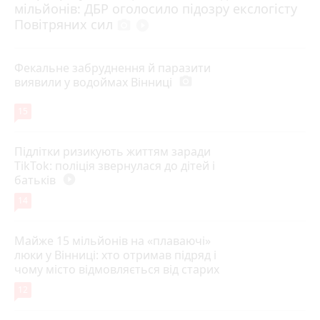
мільйонів: ДБР оголосило підозру екслогісту
Повітряних сил
photo_camera
play_circle_filled
Фекальне забруднення й паразити
виявили у водоймах Вінниці
photo_camera
15
Підлітки ризикують життям заради
TikTok: поліція звернулася до дітей і
батьків
play_circle_filled
14
Майже 15 мільйонів на «плаваючі»
люки у Вінниці: хто отримав підряд і
чому місто відмовляється від старих
12