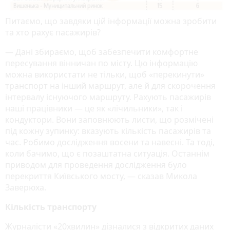
Питаємо, що завдяки цій інформації можна зробити
та хто рахує пасажирів?
— Дані збираємо, щоб забезпечити комфортне
пересування вінничан по місту. Цю інформацію
можна використати не тільки, щоб «перекинути»
транспорт на інший маршрут, але й для скорочення
інтервалу існуючого маршруту. Рахують пасажирів
наші працівники — це як «лічильники», так і
кондуктори. Вони заповнюють листи, що розмічені
під кожну зупинку: вказують кількість пасажирів та
час. Робимо дослідження восени та навесні. Та тоді,
коли бачимо, що є позаштатна ситуація. Останнім
приводом для проведення дослідження було
перекриття Київського мосту, — сказав Микола
Заверюха.
Кількість транспорту
Журналісти «20хвилин» дізналися з відкритих даних