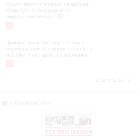
Сунуть грози з градом і шквалами.
Коли буде вісім градусів та
вируватиме негода?
photo_camera
12
Зробила гінекологічну операцію —
отримала опік ІІІ ступеня і келоїд на
пів руки. У клініці тепер мовчанка
10
keyboard_arrow_right
Дивитись ще
СВІЖИЙ ВИПУСК