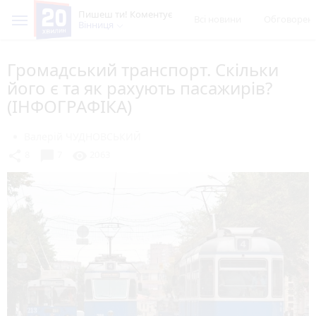
Пишеш ти! Коментує
Всі новини
Обговорен
Вінниця
Громадський транспорт. Скільки
його є та як рахують пасажирів?
(ІНФОГРАФІКА)
Валерій ЧУДНОВСЬКИЙ
chat_bubble
share
visibility
8
7
2063