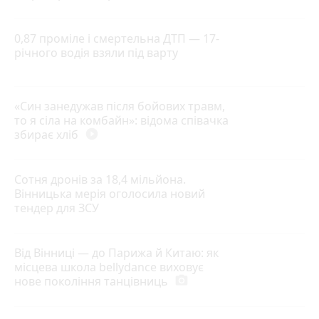
0,87 проміле і смертельна ДТП — 17-
річного водія взяли під варту
«Син занедужав після бойових травм,
то я сіла на комбайн»: відома співачка
збирає хліб
play_circle_filled
Сотня дронів за 18,4 мільйона.
Вінницька мерія оголосила новий
тендер для ЗСУ
Від Вінниці — до Парижа й Китаю: як
місцева школа bellydance виховує
нове покоління танцівниць
photo_camera