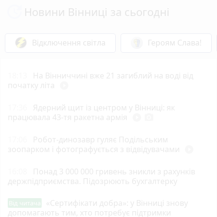
Новини Вінниці за сьогодні
Відключення світла
Героям Слава!
18:13
На Вінниччині вже 21 загиблий на воді від
початку літа
play_circle_filled
17:36
Ядерний щит із центром у Вінниці: як
працювала 43-тя ракетна армія
play_circle_filled
photo_camera
17:06
Робот-динозавр гуляє Подільським
зоопарком і фотографується з відвідувачами
play_circle_filled
16:08
Понад 3 000 000 гривень зникли з рахунків
держпідприємства. Підозрюють бухгалтерку
«Сертифікати добра»: у Вінниці знову
Від читача
допомагають тим, хто потребує підтримки