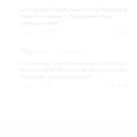
інваліда водіі бачуть заздалегіть і беруть,а в
графіку написано +_2хв відхилення від
графіка.бачили?
reply
share
remove
add
2
Еуропеец
Афродіта
reply
а остальных? Они должны в лужу ступнуть, а
потом в сарай? А почему вы кондукторишки
плачетесь, что салон засран?
reply
share
remove
add
0