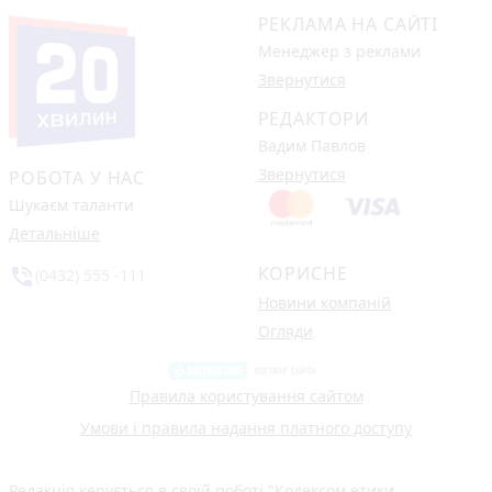
РЕКЛАМА НА САЙТІ
Менеджер з реклами
Звернутися
РЕДАКТОРИ
Вадим Павлов
Звернутися
РОБОТА У НАС
Шукаєм таланти
Детальніше
КОРИСНЕ
phone_in_talk
(0432) 555 -111
Новини компаній
Огляди
Правила користування сайтом
Умови і правила надання платного доступу
Редакція керується в своїй роботі
"Кодексом етики