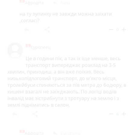
Афродіта
Next
reply
на ту зупинку не завжди можна заіхати
,согласі?
reply
share
remove
add
0
Еуропеец
Це в години пік, а так їх іще менше, весь
транспорт випереджає розклад на 3-5
хвилин, приходиш, а він вже поїхав. Весь
низькопідлоговий транспорт, до м'якго місця,
тролейбуси спиняються за пів метра до бодюру, в
кишені взагалі не заїжджають. По логіці водіїв
інвалід має зістрибнути з тротуару на землю і з
землі підніматись в салон.
reply
share
remove
add
4
Афродіта
Еуропеец
reply