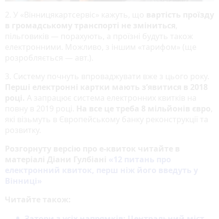
2. У «Вінницякартсервіс» кажуть, що
вартість
проїзду
в громадському транспорті не зміниться
,
пільговиків — порахують, а проїзні будуть також
електронними. Можливо, з іншим «тарифом» (ще
розробляється — авт.).
3. Систему почнуть впроваджувати вже з цього року.
Перші електронні картки мають з’явитися в 2018
році.
А запрацює система електронних квитків на
повну в 2019 році.
На все це треба 8 мільйонів євро
,
які візьмуть в Європейському банку реконструкції та
розвитку.
Розгорнуту версію про е-квиток читайте в
матеріалі Діани Гулбіані
«12 питань про
електронний квиток, перш ніж його введуть у
Вінниці»
Читайте також:
Затори з усіх напрямків: Центральний міст