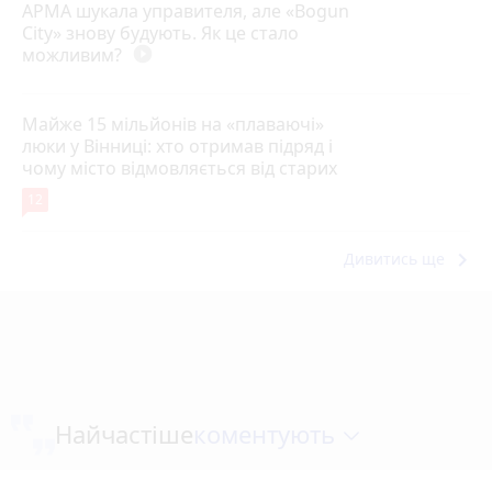
АРМА шукала управителя, але «Bogun
City» знову будують. Як це стало
можливим?
play_circle_filled
Майже 15 мільйонів на «плаваючі»
люки у Вінниці: хто отримав підряд і
чому місто відмовляється від старих
12
keyboard_arrow_right
Дивитись ще
коментують
Найчастіше