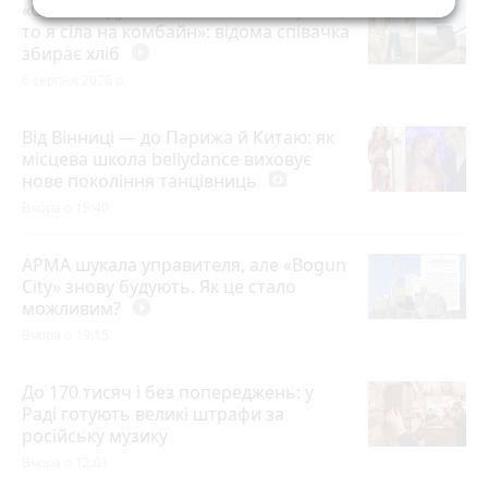
«Син занедужав після бойових травм,
то я сіла на комбайн»: відома співачка
збирає хліб
play_circle_filled
6 серпня 2026 р.
Від Вінниці — до Парижа й Китаю: як
місцева школа bellydance виховує
нове покоління танцівниць
photo_camera
Вчора о 18:40
АРМА шукала управителя, але «Bogun
City» знову будують. Як це стало
можливим?
play_circle_filled
Вчора о 19:15
До 170 тисяч і без попереджень: у
Раді готують великі штрафи за
російську музику
Вчора о 12:01