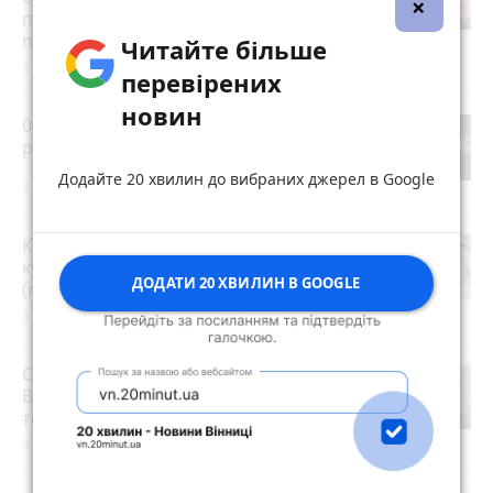
×
підготовку до школи (партнерський
проєкт)
Читайте більше
3 серпня 2026 р.
перевірених
новин
0,87 проміле і смертельна ДТП — 17-
річного водія взяли під варту
Додайте 20 хвилин до вибраних джерел в Google
2 години тому
Кращі меблеві магазини Вінниці: де
купити сучасні, стильні та якісні меблі
ДОДАТИ 20 ХВИЛИН В GOOGLE
(партнерський проєкт)
8 липня 2026 р.
Сотня дронів за 18,4 мільйона.
Вінницька мерія оголосила новий
тендер для ЗСУ
4 години тому