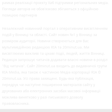
рамках реалізації проєкту Хаб підтримки регіональних медіа.
Погляди авторів не обов'язково збігаються з офіційною
позицією партнерів
Незалежний новинний портал з оперативним висвітленням
подій у Вінниці та області. Сайт новин №1 у Вінниці за
розміром аудиторії. Новини створюються для Вас
мультимедійною редакцією RIA та 20minut.ua. Ми
висвітлюємо важливі та цікаві події, людей, життя Вінниці.
Редакція запрошує читачів додавати власні новини в розділ
"Від читачів". Сайт 20minut.ua входить до видавничої групи
RIA Media, яка також є частиною Медіа корпорації RIA ©
20minut.ua. Усі права захищені. Будь-яка публiкацiя,
передрук чи наступне поширення матеріалів сайту у
друкованих або електронних засобах масової інформації
можлива винятково у разі письмового дозволу
правовласника.