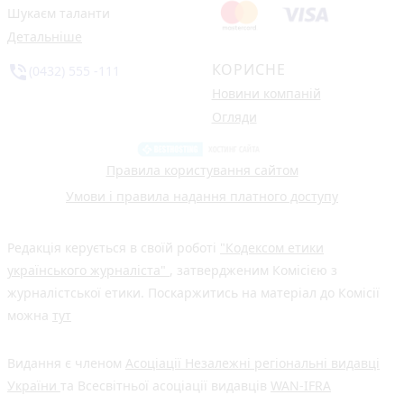
Шукаєм таланти
Детальніше
КОРИСНЕ
phone_in_talk
(0432) 555 -111
Новини компаній
Огляди
Правила користування сайтом
Умови і правила надання платного доступу
Редакція керується в своїй роботі
"Кодексом етики
українського журналіста"
, затвердженим Комісією з
журналістської етики. Поскаржитись на матеріал до Комісії
можна
тут
Видання є членом
Асоціації Незалежні регіональні видавці
України
та Всесвітньої асоціації видавців
WAN-IFRA