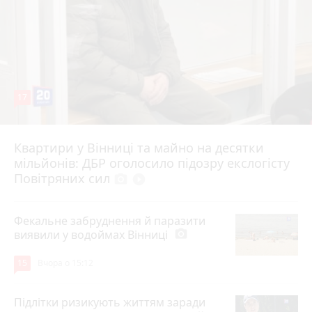
17
Квартири у Вінниці та майно на десятки
6 серпня 2026 р.
мільйонів: ДБР оголосило підозру екслогісту
Повітряних сил
photo_camera
play_circle_filled
Фекальне забруднення й паразити
виявили у водоймах Вінниці
photo_camera
15
Вчора о 15:12
Підлітки ризикують життям заради