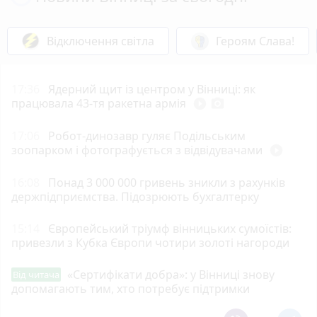
Відключення світла
Героям Слава!
17:36
Ядерний щит із центром у Вінниці: як
працювала 43-тя ракетна армія
play_circle_filled
photo_camera
17:06
Робот-динозавр гуляє Подільським
зоопарком і фотографується з відвідувачами
play_circle_filled
16:08
Понад 3 000 000 гривень зникли з рахунків
держпідприємства. Підозрюють бухгалтерку
15:14
Європейський тріумф вінницьких сумоїстів:
привезли з Кубка Європи чотири золоті нагороди
«Сертифікати добра»: у Вінниці знову
Від читача
допомагають тим, хто потребує підтримки