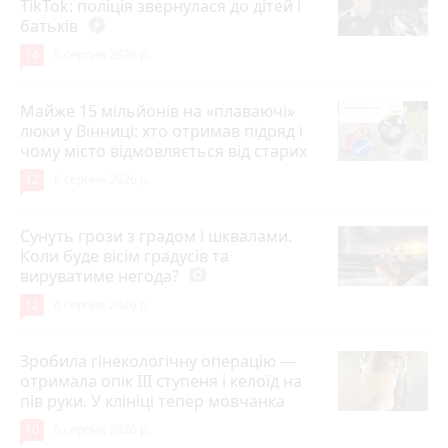
TikTok: поліція звернулася до дітей і
батьків
play_circle_filled
14
5 серпня 2026 р.
Майже 15 мільйонів на «плаваючі»
люки у Вінниці: хто отримав підряд і
чому місто відмовляється від старих
12
6 серпня 2026 р.
Сунуть грози з градом і шквалами.
Коли буде вісім градусів та
вируватиме негода?
photo_camera
12
6 серпня 2026 р.
Зробила гінекологічну операцію —
отримала опік ІІІ ступеня і келоїд на
пів руки. У клініці тепер мовчанка
10
5 серпня 2026 р.