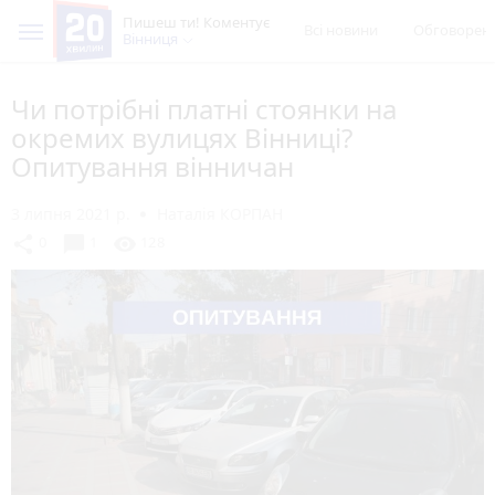
Пишеш ти! Коментує
Всі новини
Обговорен
Вінниця
Чи потрібні платні стоянки на
окремих вулицях Вінниці?
Опитування вінничан
3 липня 2021 р.
Наталія КОРПАН
chat_bubble
share
visibility
0
1
128