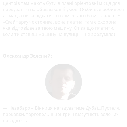
центрів там мають бути в плані орієнтовні місця для
паркування на обов'язковій умові!! Якби все робилося
як має, а не за відкати, то всім всього б вистачало!! У
«Скайпарку» є стоянка, вона платна, там є охорона,
яка відповідає за твою машину. От за що платити,
коли ти ставиш машину на вулиці — не зрозуміло!
Олександр Зелений:
— Незабаром Вінниця нагадуватиме Дубаї...Пустеля,
парковки, торговельні центри, і відсутність зелених
насаджень…