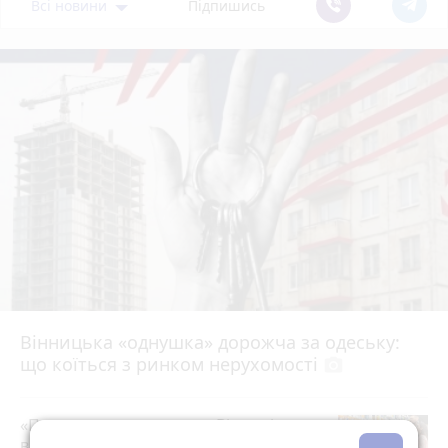
Всі новини
Підпишись
Вінницька «однушка» дорожча за одеську:
що коїться з ринком нерухомості
photo_camera
«Пакунок школяра»: де у Вінниці
витратити державну допомогу на