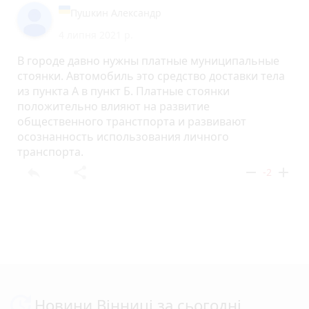
Пушкин Александр
4 липня 2021 р.
В городе давно нужны платные муниципальные
стоянки. Автомобиль это средство доставки тела
из пункта А в пункт Б. Платные стоянки
положительно влияют на развитие
общественного транстпорта и развивают
осознанность использования личного
транспорта.
reply
share
remove
add
-2
Новини Вінниці за сьогодні