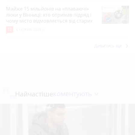
Майже 15 мільйонів на «плаваючі»
люки у Вінниці: хто отримав підряд і
чому місто відмовляється від старих
12
6 серпня 2026 р.
keyboard_arrow_right
Дивитись ще
коментують
Найчастіше