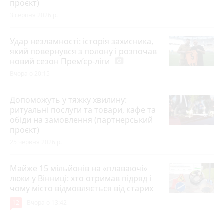
проєкт)
3 серпня 2026 р.
Удар незламності: історія захисника,
який повернувся з полону і розпочав
новий сезон Прем’єр-ліги
photo_camera
Вчора о 20:15
Допоможуть у тяжку хвилину:
ритуальні послуги та товари, кафе та
обіди на замовлення (партнерський
проєкт)
25 червня 2026 р.
Майже 15 мільйонів на «плаваючі»
люки у Вінниці: хто отримав підряд і
чому місто відмовляється від старих
12
Вчора о 13:42