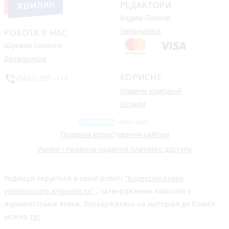
РЕДАКТОРИ
Вадим Павлов
Звернутися
РОБОТА У НАС
Шукаєм таланти
Детальніше
КОРИСНЕ
phone_in_talk
(0432) 555 -111
Новини компаній
Огляди
Правила користування сайтом
Умови і правила надання платного доступу
Редакція керується в своїй роботі
"Кодексом етики
українського журналіста"
, затвердженим Комісією з
журналістської етики. Поскаржитись на матеріал до Комісії
можна
тут