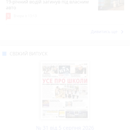
19-річний водій загинув під власним
авто
9
Вчора о 13:13
keyboard_arrow_right
Дивитись ще
СВІЖИЙ ВИПУСК
№ 31 від 5 серпня 2026