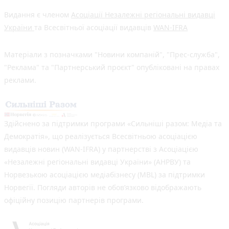
Видання є членом
Асоціації Незалежні регіональні видавці
України
та Всесвітньої асоціації видавців
WAN-IFRA
Матеріали з позначками "Новини компаній", "Прес-служба",
"Реклама" та "Партнерський проєкт" опубліковані на правах
реклами.
Здійснено за підтримки програми «Сильніші разом: Медіа та
Демократія», що реалізується Всесвітньою асоціацією
видавців новин (WAN-IFRA) у партнерстві з Асоціацією
«Незалежні регіональні видавці України» (АНРВУ) та
Норвезькою асоціацією медіабізнесу (MBL) за підтримки
Норвегії. Погляди авторів не обов’язково відображають
офіційну позицію партнерів програми.