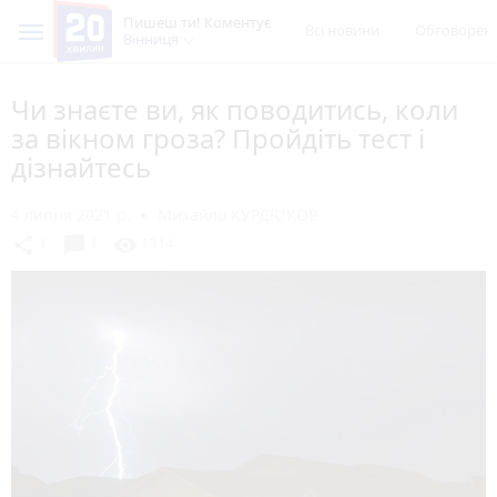
Пишеш ти! Коментує
Всі новини
Обговорен
Вінниця
Чи знаєте ви, як поводитись, коли
за вікном гроза? Пройдіть тест і
дізнайтесь
4 липня 2021 р.
Михайло КУРДЮКОВ
chat_bubble
share
visibility
1
1
1314