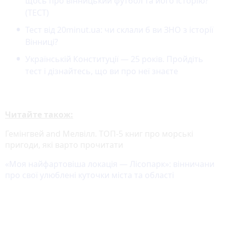
щось про вінницький футбол та його історію?
(ТЕСТ)
Тест від 20minut.ua: чи склали б ви ЗНО з історії
Вінниці?
Українській Конституції — 25 років. Пройдіть
тест і дізнайтесь, що ви про неї знаєте
Читайте також:
Гемінгвей and Мелвілл. ТОП-5 книг про морські
пригоди, які варто прочитати
«Моя найфартовіша локація — Лісопарк»: вінничани
про свої улюблені куточки міста та області