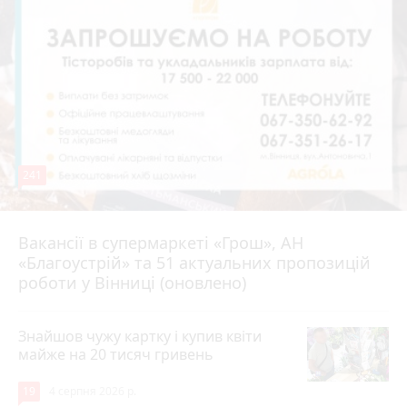
241
Вакансії в супермаркеті «Грош», АН
4 серпня 2026 р.
«Благоустрій» та 51 актуальних пропозицій
роботи у Вінниці (оновлено)
Знайшов чужу картку і купив квіти
майже на 20 тисяч гривень
19
4 серпня 2026 р.