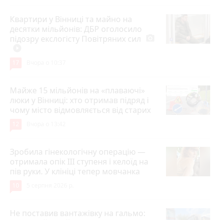
Квартири у Вінниці та майно на
десятки мільйонів: ДБР оголосило
підозру екслогісту Повітряних сил
photo_camera
play_circle_filled
17
Вчора о 10:37
Майже 15 мільйонів на «плаваючі»
люки у Вінниці: хто отримав підряд і
чому місто відмовляється від старих
12
Вчора о 13:42
Зробила гінекологічну операцію —
отримала опік ІІІ ступеня і келоїд на
пів руки. У клініці тепер мовчанка
10
5 серпня 2026 р.
Не поставив вантажівку на гальмо: