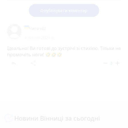
Опублікувати коментар
Читач42
4 липня 2021 р.
Ідеально! Ви готові до зустрічі зі стихією. Тільки не
промочіть ноги! 🤣🤣🤣
reply
share
remove
add
3
Новини Вінниці за сьогодні