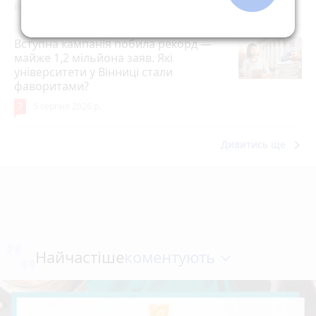
Вчора о 12:21
Вступна кампанія побила рекорд —
майже 1,2 мільйона заяв. Які
університети у Вінниці стали
фаворитами?
7
5 серпня 2026 р.
keyboard_arrow_right
Дивитись ще
коментують
Найчастіше