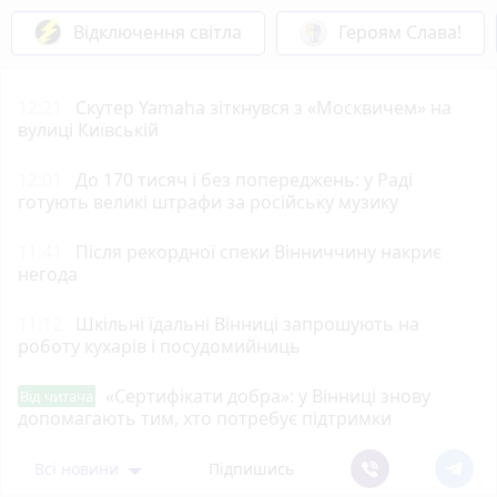
Відключення світла
Героям Слава!
12:21
Скутер Yamaha зіткнувся з «Москвичем» на
вулиці Київській
12:01
До 170 тисяч і без попереджень: у Раді
готують великі штрафи за російську музику
11:41
Після рекордної спеки Вінниччину накриє
негода
11:12
Шкільні їдальні Вінниці запрошують на
роботу кухарів і посудомийниць
«Сертифікати добра»: у Вінниці знову
Від читача
допомагають тим, хто потребує підтримки
Всі новини
Підпишись