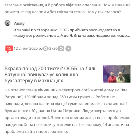
загальне освітлення, а й робота ліфтів та опалення. Тож мешканці
опиняться під час зими без світла та тепла. Чому так сталося?
Vasiliy
В Україні по створенню ОСББ прийнято законодавство в
якому все розписано від А до Я. Згідно законодавства, якщо в
старому занедбаному будинку мешканці бажають створити
ОСББ, то за рахунок місцевого бюджету, його спочатку
visibility
photo_camera
play_circle_filled
3736
15
12 січня 2025 р.
мають капітально відремонтувати (покрівлі, внутрішньо
будинкові мережі, ремонт та заміна вікон в під'їздах і т.д.) І
тільки після цього створюється ОСББ. Тоді люди стають
Вкрала понад 200 тисяч? ОСББ на Лялі
власниками будинку та прибудинкової території і мають
колективно розпоряджатись коштами. А пільговики є як в
Ратушної звинувачує колишню
старих так і в нових будинках і держава за них кошти ОСББ
бухгалтерку в махінаціях
відшкодовує.
На встановлення лічильників електроенергії жителі дому на Лялі
Ратушної, 130 зібрали понад 350 тисяч гривень. Роботи не
виконали, левова частина від цієї суми залишилася в колишньої
бухгалтерки об’єднання Наталії Мрочко. Люди зверталися до
органів влади та поліції. Зрештою опинилися зі своєю проблемою
наодинці. Хоча не зовсім: у жителів на Цегельному, 14 аналогічна
проблема та й з тією ж людиною.