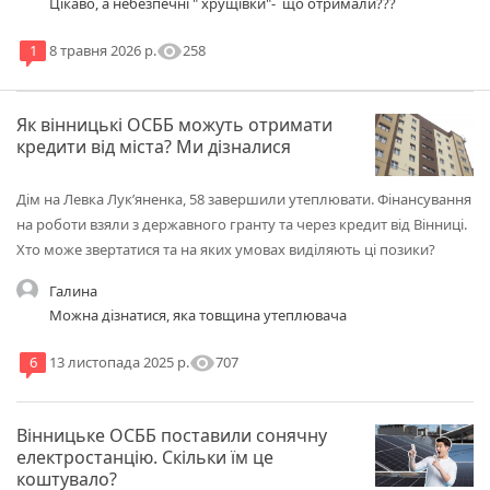
Цікаво, а небезпечні " хрущівки"- що отримали???
visibility
258
1
8 травня 2026 р.
Як вінницькі ОСББ можуть отримати
кредити від міста? Ми дізналися
Дім на Левка Лукʼяненка, 58 завершили утеплювати. Фінансування
на роботи взяли з державного гранту та через кредит від Вінниці.
Хто може звертатися та на яких умовах виділяють ці позики?
Галина
Можна дізнатися, яка товщина утеплювача
visibility
707
6
13 листопада 2025 р.
Вінницьке ОСББ поставили сонячну
електростанцію. Скільки їм це
коштувало?