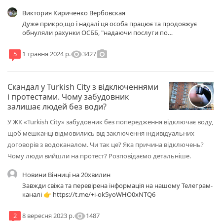
Виктория Кириченко Вербовская
Дуже прикро,що і надалі ця особа працює та продовжує
обнуляли рахунки ОСББ, "надаючи послуги по
обслуговуванню",тільки не відомо,які саме "послуги"-
напевно по свому збагаченню, за рахунок довірливих
visibility
photo_camera
3427
5
1 травня 2024 р.
співвласників.І обирають її послуги співвласники
саме,проблемних будинків,людям просто вішає лапшу на
вуха,а люди,які ніколи в своєму житті не були пов'язані з
Скандал у Turkish City з відключеннями
такими проблемами вірять до останнього.Зазвичай,серед
мешканців,дуже малий %,цікавиться діяльністю ОСББ.Але
і протестами. Чому забудовник
рано чи пізно терпець вривається,люди хочуть щось змінити
залишає людей без води?
і залишаються без грошей і з купою проблем,завдяки таким
аферисткам.
У ЖК «Turkish City» забудовник без попередження відключає воду,
щоб мешканці відмовились від заключення індивідуальних
договорів з водоканалом. Чи так це? Яка причина відключень?
Чому люди вийшли на протест? Розповідаємо детальніше.
Новини Вінниці на 20хвилин
Завжди свіжа та перевірена інформація на нашому Телеграм-
каналі 👉 https://t.me/+i-ok5yoWHO0xNTQ6
visibility
1487
2
8 вересня 2023 р.