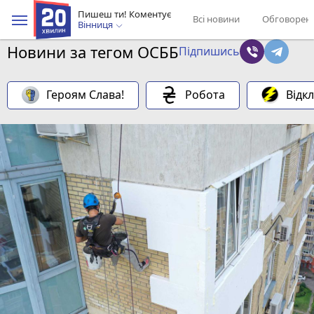
Пишеш ти! Коментує
Всі новини
Обговорен
Вінниця
Новини за тегом ОСББ
Підпишись
Героям Слава!
Робота
Відк