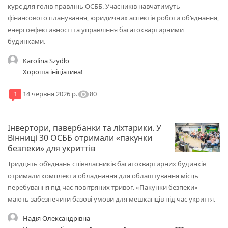
курс для голів правлінь ОСББ. Учасників навчатимуть
фінансового планування, юридичних аспектів роботи об'єднання,
енергоефективності та управління багатоквартирними
будинками.
Karolina Szydło
Хороша ініціатива!
visibility
80
1
14 червня 2026 р.
Інвертори, павербанки та ліхтарики. У
Вінниці 30 ОСББ отримали «пакунки
безпеки» для укриттів
Тридцять об’єднань співвласників багатоквартирних будинків
отримали комплекти обладнання для облаштування місць
перебування під час повітряних тривог. «Пакунки безпеки»
мають забезпечити базові умови для мешканців під час укриття.
Надія Олександрівна