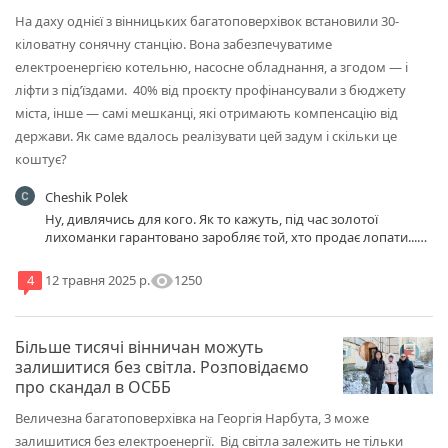
На даху однієї з вінницьких багатоповерхівок встановили 30-
кіловатну сонячну станцію. Вона забезпечуватиме
електроенергією котельню, насосне обладнання, а згодом — і
ліфти з під’їздами. 40% від проєкту профінансували з бюджету
міста, інше — самі мешканці, які отримають компенсацію від
держави. Як саме вдалось реалізувати цей задум і скільки це
коштує?
Cheshik Polek
Ну, дивлячись для кого. Як то кажуть, під час золотої
лихоманки гарантовано заробляє той, хто продає лопати...
:)))
visibility
1250
4
12 травня 2025 р.
Більше тисячі вінничан можуть
залишитися без світла. Розповідаємо
про скандал в ОСББ
Величезна багатоповерхівка на Георгія Нарбута, 3 може
залишитися без електроенергії. Від світла залежить не тільки