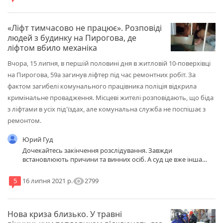
«Ліфт тимчасово не працює». Розповіді
людей з будинку на Пирогова, де
ліфтом вбило механіка
Вчора, 15 липня, в першій половині дня в житловій 10-поверхівці
на Пирогова, 59а загинув ліфтер під час ремонтних робіт. За
фактом загибелі комунального працівника поліція відкрила
кримінальне провадження. Місцеві жителі розповідають, що біда
з ліфтами в усіх під'їздах, але комунальна служба не поспішає з
ремонтом.
Юрий Гуд
Дочекайтесь закінчення розслідування. Завжди
встановлюють причини та винних осіб. А суд це вже інша
справа.
visibility
2799
5
16 липня 2021 р.
Нова криза близько. У травні