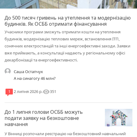
До 500 тисяч гривень на утеплення та модернізацію
будинків. Як ОСББ отримати фінансування
Учасники програми зможуть отримати кошти на утеплення
будинків, модернізацію теплових мереж, встановлення ІТП,
сонячних електростанцій та інші енергоефективні заходи. Заявки
вже приймають, а консультації надають у регіональному офісі
декарбонізації та енергоефективності.
Саша Остапчук
А на синагогу 46 млн?
visibility
351
1
2 липня 2026 р.
До 1 липня голови ОСББ можуть
подати заявку на безкоштовне
навчання
У Вінниці розпочали реєстрацію на безкоштовний навчальний