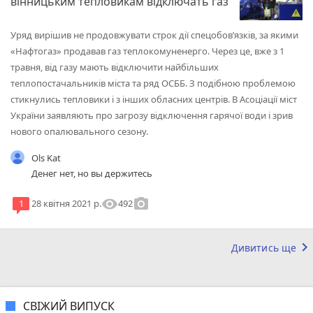
вінницьким тепловикам відключать газ
Уряд вирішив не продовжувати строк дії спецобов’язків, за якими
«Нафтогаз» продавав газ теплокомуненерго. Через це, вже з 1
травня, від газу мають відключити найбільших
теплопостачальників міста та ряд ОСББ. З подібною проблемою
стикнулись тепловики і з інших обласних центрів. В Асоціації міст
України заявляють про загрозу відключення гарячої води і зрив
нового опалювального сезону.
Ols Kat
Денег нет, но вы держитесь
visibility
photo_camera
492
1
28 квітня 2021 р.
keyboard_arrow_right
Дивитись ще
СВІЖИЙ ВИПУСК