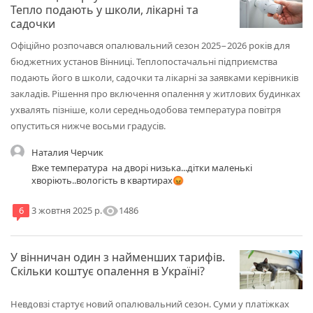
передбачають продовження фіксації цін на природний газ
Тепло подають у школи, лікарні та
для населення після 31 жовтня 2025 року до 31 березня 2026
садочки
року (вони умовно названі "опалювальним періодом")", -
зазначили в "Укренерго", уточнивши, що це лише технічна
Офіційно розпочався опалювальний сезон 2025−2026 років для
термінологія. Також у компанії додали, що опалювальний
бюджетних установ Вінниці. Теплопостачальні підприємства
сезон в Україні розпочнеться за планом. Кабмін уже ухвалив
подають його в школи, садочки та лікарні за заявками керівників
усі необхідні для цього постанови. Коли розпочнеться
закладів. Рішення про включення опалення у житлових будинках
опалювальний сезон Органи місцевого самоврядування
самостійно визначають дату початку і завершення
ухвалять пізніше, коли середньодобова температура повітря
опалювального сезону. Подачу тепла починають, коли
опуститься нижче восьми градусів.
середньодобова температура повітря в регіоні опускається
нижче +8 °C і зберігається на цьому рівні щонайменше три
Наталия Черчик
дні поспіль. До слова, Кабінет міністрів визначив нові терміни
Вже температура на дворі низька...дітки маленькі
"опалювального" і "міжопалювального" періоду для
хворіють..вологість в квартирах😡
"Нафтогазу", сьогодні, 13 жовтня. На початок і закінчення
подачі тепла це ніяк не впливає.
visibility
1486
6
3 жовтня 2025 р.
У вінничан один з найменших тарифів.
Скільки коштує опалення в Україні?
Невдовзі стартує новий опалювальний сезон. Суми у платіжках