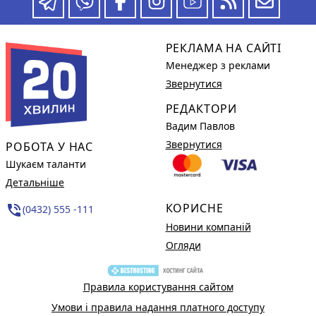
РЕКЛАМА НА САЙТІ
Менеджер з реклами
Звернутися
РЕДАКТОРИ
Вадим Павлов
Звернутися
РОБОТА У НАС
Шукаєм таланти
Детальніше
КОРИСНЕ
phone_in_talk
(0432) 555 -111
Новини компаній
Огляди
Правила користування сайтом
Умови і правила надання платного доступу