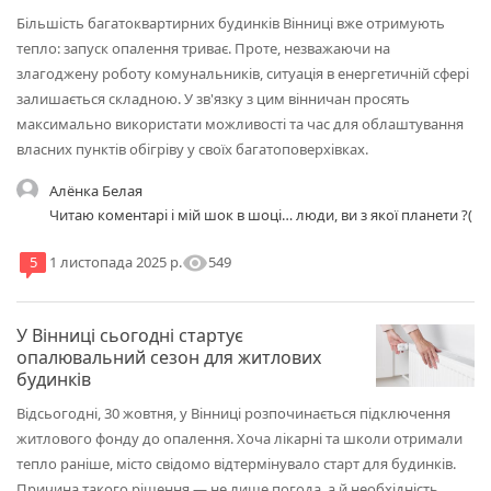
Більшість багатоквартирних будинків Вінниці вже отримують
тепло: запуск опалення триває. Проте, незважаючи на
злагоджену роботу комунальників, ситуація в енергетичній сфері
залишається складною. У зв'язку з цим вінничан просять
максимально використати можливості та час для облаштування
власних пунктів обігріву у своїх багатоповерхівках.
Алёнка Белая
Читаю коментарі і мій шок в шоці… люди, ви з якої планети ?(
visibility
549
5
1 листопада 2025 р.
У Вінниці сьогодні стартує
опалювальний сезон для житлових
будинків
Відсьогодні, 30 жовтня, у Вінниці розпочинається підключення
житлового фонду до опалення. Хоча лікарні та школи отримали
тепло раніше, місто свідомо відтермінувало старт для будинків.
Причина такого рішення — не лише погода, а й необхідність