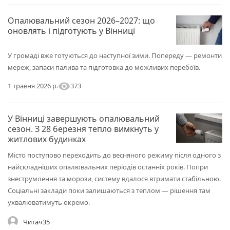
Опалювальний сезон 2026–2027: що
оновлять і підготують у Вінниці
У громаді вже готуються до наступної зими. Попереду — ремонти
мереж, запаси палива та підготовка до можливих перебоїв.
visibility
373
1 травня 2026 р.
У Вінниці завершують опалювальний
сезон. З 28 березня тепло вимкнуть у
житлових будинках
Місто поступово переходить до весняного режиму після одного з
найскладніших опалювальних періодів останніх років. Попри
знеструмлення та морози, систему вдалося втримати стабільною.
Соціальні заклади поки залишаються з теплом — рішення там
ухвалюватимуть окремо.
Читач35