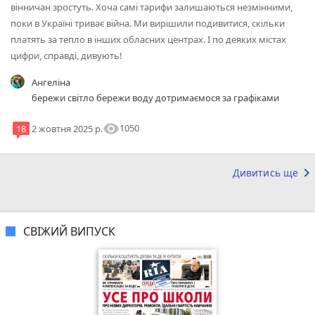
вінничан зростуть. Хоча самі тарифи залишаються незмінними,
поки в Україні триває війна. Ми вирішили подивитися, скільки
платять за тепло в інших обласних центрах. І по деяких містах
цифри, справді, дивують!
Ангеліна
бережи світло бережи воду дотримаємося за графіками
visibility
1050
18
2 жовтня 2025 р.
keyboard_arrow_right
Дивитись ще
СВІЖИЙ ВИПУСК