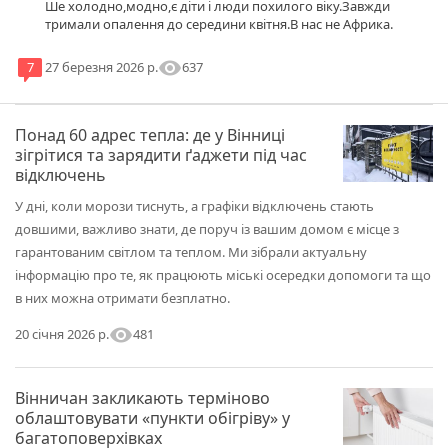
Ше холодно,модно,є діти і люди похилого віку.Завжди
тримали опалення до середини квітня.В нас не Африка.
visibility
637
7
27 березня 2026 р.
Понад 60 адрес тепла: де у Вінниці
зігрітися та зарядити ґаджети під час
відключень
У дні, коли морози тиснуть, а графіки відключень стають
довшими, важливо знати, де поруч із вашим домом є місце з
гарантованим світлом та теплом. Ми зібрали актуальну
інформацію про те, як працюють міські осередки допомоги та що
в них можна отримати безплатно.
visibility
481
20 січня 2026 р.
Вінничан закликають терміново
облаштовувати «пункти обігріву» у
багатоповерхівках