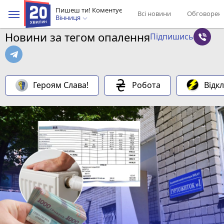
Пишеш ти! Коментує
Всі новини
Обговорен
Вінниця
Новини за тегом опалення
Підпишись
Героям Слава!
Робота
Відк