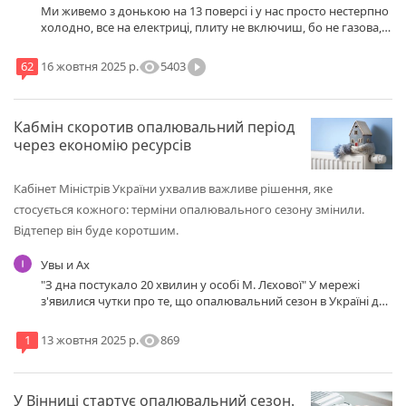
Ми живемо з донькою на 13 поверсі і у нас просто нестерпно
холодно, все на електриці, плиту не включиш, бо не газова,
один обігрівач спасає, але вже напалили електрики в два
рази більше, ніж минулого місяця. Не знаю, хто там каже, що
visibility
play_circle_filled
5403
62
16 жовтня 2025 р.
не холодно в квартирі, але у нас вже було холодно на
початку жовтня і ми так чекали того 15 жовтня, в надії що
нарешті включать то опалення, але наші кончені депутати з
Кабмін скоротив опалювальний період
нажерливими харями, тільки завжди роблять закони проти
людей, нічого не міняється на краще, тільки з кожним днем
через економію ресурсів
все гірше і гірше в нашій країні.
Кабінет Міністрів України ухвалив важливе рішення, яке
стосується кожного: терміни опалювального сезону змінили.
Відтепер він буде коротшим.
Увы и Ах
"З дна постукало 20 хвилин у особі М. Лєхової" У мережі
з'явилися чутки про те, що опалювальний сезон в Україні для
побутових споживачів починається з 1 листопада. Але це -
неправдива інформація. Про це повідомляє РБК-Україна з
visibility
869
1
13 жовтня 2025 р.
посиланням на "Укренерго" в Telegram. У компанії зазначили,
що постанова Кабміну про покладення спецзобов'язань на
ринку газу, де вказано дату 1 листопада, не мають жодного
У Вінниці стартує опалювальний сезон.
стосунку до початку подачі тепла в будинки. "Умови ПСО