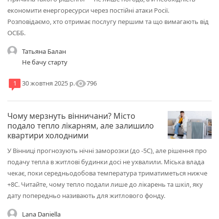
економити енергоресурси через постійні атаки Росії.
Розповідаємо, хто отримає послугу першим та що вимагають від
ОСББ.
Татьяна Балан
Не бачу старту
visibility
796
1
30 жовтня 2025 р.
Чому мерзнуть вінничани? Місто
подало тепло лікарням, але залишило
квартири холодними
У Вінниці прогнозують нічні заморозки (до -5C), але рішення про
подачу тепла в житлові будинки досі не ухвалили. Міська влада
чекає, поки середньодобова температура триматиметься нижче
+8C. Читайте, чому тепло подали лише до лікарень та шкіл, яку
дату попередньо називають для житлового фонду.
Lana Daniella