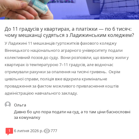
До 11 градусів у квартирах, а платіжки — по 6 тисяч:
чому мешканці судяться з Ладижинським коледжем?
У Ладижині 11 мешканців гуртожитків фахового коледжу
Вінницького національного аграрного університету подали
колективний позов до суду. Вони розповіли, що взимку жили у
квартирах із температурою 7–11 градусів, але водночас
отримували рахунки за опалення на тисячі гривень. Окрім
цивільної справи, поліція вже відкрила кримінальне
провадження за фактом можливого привласнення коштів
адміністрацією навчального закладу.
Ольга
Давно бо цло пора подати на суд, а то там ціни баснословні
за комуналку
visibility
777
1
6 липня 2026 р.