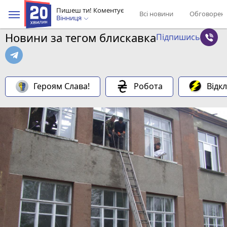
Пишеш ти! Коментує
Всі новини
Обговорен
Вінниця
Новини за тегом блискавка
Підпишись
Героям Слава!
Робота
Відк