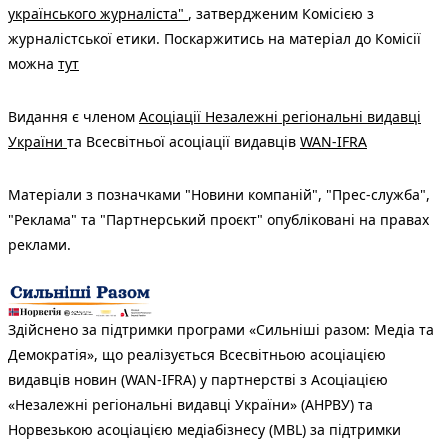
українського журналіста"
, затвердженим Комісією з
журналістської етики. Поскаржитись на матеріал до Комісії
можна
тут
Видання є членом
Асоціації Незалежні регіональні видавці
України
та Всесвітньої асоціації видавців
WAN-IFRA
Матеріали з позначками "Новини компаній", "Прес-служба",
"Реклама" та "Партнерський проєкт" опубліковані на правах
реклами.
Здійснено за підтримки програми «Сильніші разом: Медіа та
Демократія», що реалізується Всесвітньою асоціацією
видавців новин (WAN-IFRA) у партнерстві з Асоціацією
«Незалежні регіональні видавці України» (АНРВУ) та
Норвезькою асоціацією медіабізнесу (MBL) за підтримки