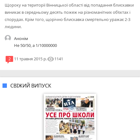
Щороку на території Вінницької області від попадання блискавки
виникає в середньому десять пожеж на різноманітних об’єктах і
спорудах. Крім того, щорічно блискавка смертельно уражає 2-3
людини.
Анонім
Не 50/50, а 1/10000000
visibility
1141
2
11 травня 2015 р.
СВІЖИЙ ВИПУСК