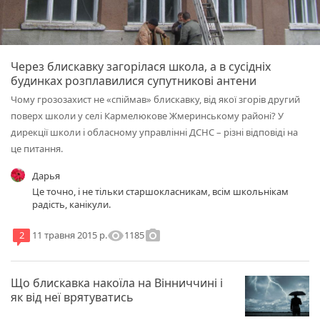
Через блискавку загорілася школа, а в сусідніх
будинках розплавилися супутникові антени
Чому грозозахист не «спіймав» блискавку, від якої згорів другий
поверх школи у селі Кармелюкове Жмеринському районі? У
дирекції школи і обласному управлінні ДСНС – різні відповіді на
це питання.
Дарья
Це точно, і не тільки старшокласникам, всім школьнікам
радість, канікули.
visibility
photo_camera
1185
2
11 травня 2015 р.
Що блискавка накоїла на Вінниччині і
як від неї врятуватись