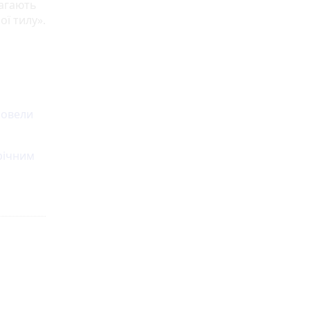
магають
ої тилу».
ровели
-річним