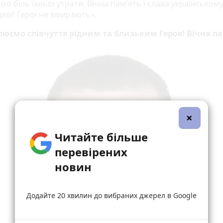
мо біль їхньої утрати. Вічна пам'ять і слава українськом
еві! Герої не вмирають».
юємо співчуття рідним та близьким Героя! Вічна па
×
Читайте більше
перевірених
новин
Додайте 20 хвилин до вибраних джерел в Google