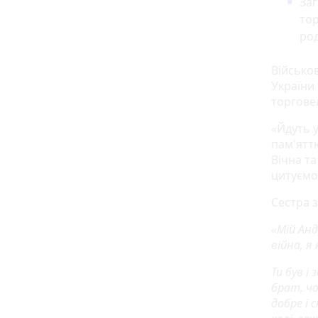
Заг
тор
род
Військов
України 
торгове
«Йдуть 
пам'яттю
Вічна та
цитуємо
Сестра 
«Мій Анд
війна, я
Ти був і
брат, чо
добре і 