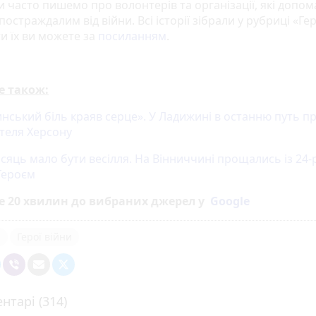
и часто пишемо про волонтерів та організації, які допо
 постраждалим від війни. Всі історії зібрали у рубриці «Гер
и їх ви можете за
посиланням
.
е також:
нський біль краяв серце». У Ладижині в останню путь п
теля Херсону
ісяць мало бути весілля. На Вінниччині прощались із 24
Героєм
е 20 хвилин до вибраних джерел у
Google
я
Герої війни
нтарі (314)