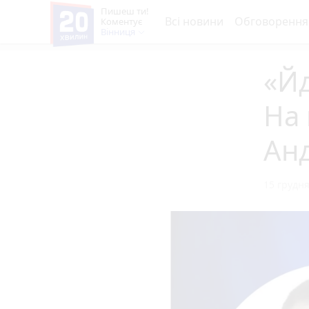
Пишеш ти!
Всі новини
Обговорення
Коментує
Вінниця
«Йд
На 
Анд
15 грудня