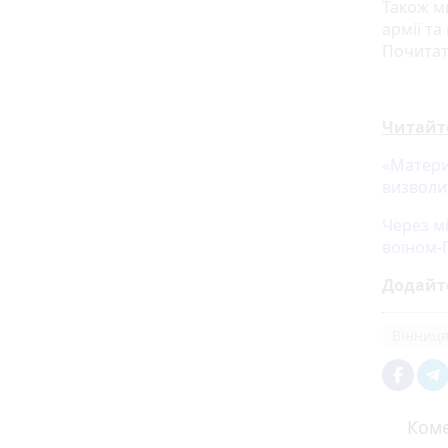
Також м
армії та
Почитат
Читайт
«Матери
визволи
Через м
воїном-
Додайт
Вінниц
Коме