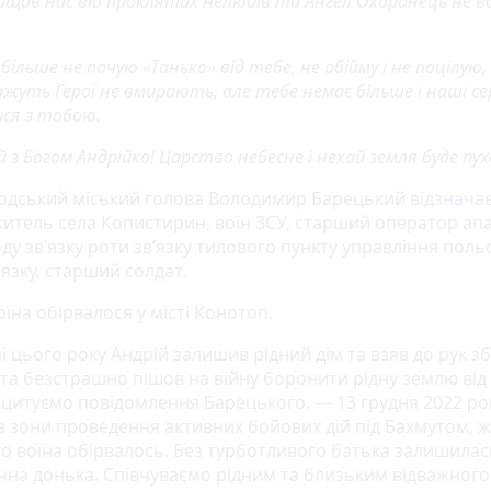
хищав нас від проклятих нелюдів та Ангел Охоронець не вб
більше не почую «Танько» від тебе, не обійму і не поцілую,
Кажуть Герої не вмирають, але тебе немає більше і наші с
ися з тобою.
 з Богом Андрійко! Царство небесне і нехай земля буде пух
дський міський голова Володимир Барецький
відзнача
житель села Копистирин, воїн ЗСУ, старший оператор ап
ду зв’язку роти зв’язку тилового пункту управління пол
’язку, старший солдат.
їна обірвалося у місті Конотоп.
і цього року Андрій залишив рідний дім та взяв до рук з
та безстрашно пішов на війну боронити рідну землю від
 цитуємо повідомлення Барецького. — 13 грудня 2022 рок
із зони проведення активних бойових дій під Бахмутом, 
о воїна обірвалось. Без турботливого батька залишилас
чна донька. Співчуваємо рідним та близьким відважного 