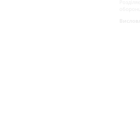
Розділяє
оборонц
Висловл