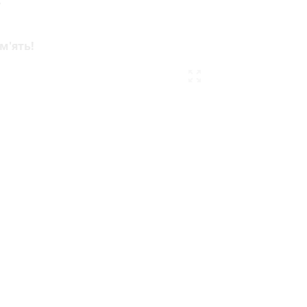
у
м'ять!
