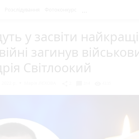
...
Розслідування
Фотоконкурс
уть у засвіти найкращі
війні загинув військов
рія Світлоокий
 2022 р.
Марія ЛЄХОВА
chat_bubble
share
visibility
2
314
4335