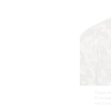
Редакція
Розпові
них та ї