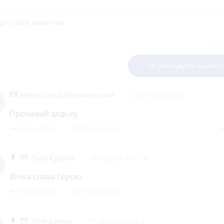
Опублікувати комент
Мирослав Добровольський
5 лютого 2024 р.
Прочавай дядьку
Відповісти
Поділитися
reply
share
rem
Лідія Куцмай
26 грудня 2022 р.
Вічна слава Герою
Відповісти
Поділитися
reply
share
rem
Тоня Буркан
19 грудня 2022 р.