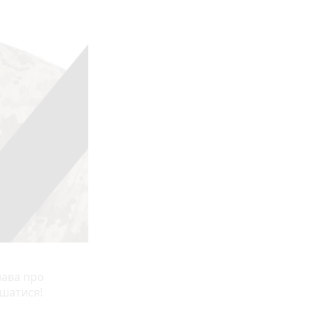
лава про
ишатися!