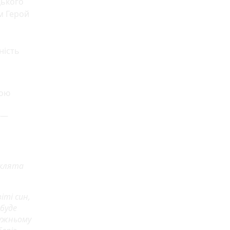
цького
м Герой
ність
ною
 —
 клята
іті син,
 буде
ружньому