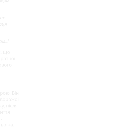
еріг
 не
ерця
ом»!
є
, що
аратної
ьового
брою. Він
 ворожої
у, після
життя
ь
воїна.