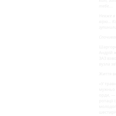
колі, за
тебе....
Невже я 
вірю... 
зупинил
Спочивай
Шаргоро
Андрій 
ЗАЗ взво
вузла зв
Життя во
«У травн
мужньо 
орди, —
ротації 
молодог
шестирі