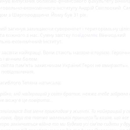
инув випускник обліково-фінансового факультету Вінни
говельно-економічного інституту Андрій Світлоокий. Са
ом з Шаргородщини. Йому був 31 рік.
ий загинув захищаючи суверенітет і територіальну ціліс
та кожного з нас. Сумну звістку
повідомляє
Вінницький
льно-економічний інститут.
у засвіти найкращі. Вони стають нашою історією. Героїч
 і вічним болем.
 світла пам'ять захисникам України! Герої не вмирають»,
 повідомлення.
загиблого Тетяна
написала
:
рійко, мій найкращий у світі братик, невже тебе забрала
 не можу в це повірити...
 залишишся для мене прикладом у житті. Ти найкращий у св
ловік, друг та татко маленької принцеси.Ти казав, що все
скоро закінчиться війна та ми будемо усі сім'єю сидіти у д