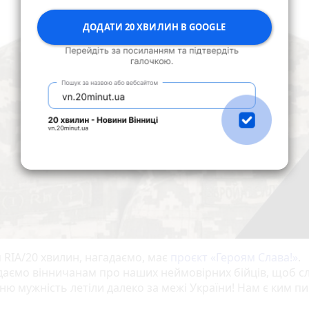
ДОДАТИ 20 ХВИЛИН В GOOGLE
 RIA/20 хвилин, нагадаємо, має
проєкт «‎Героям Слава!»
‎.
даємо вінничанам про наших неймовірних бійців, щоб с
хню мужність летіли далеко за межі України! Нам є ким п