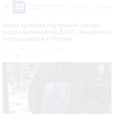
Пишеш ти! Коментує
Всі новини
Обговорен
Вінниця
Воїна зустріли під гучний сигнал
сирен автомобілів ДСНС. Жмеринка
попрощалася з Героєм
13 грудня 2022 р.
Марія ЛЄХОВА
chat_bubble
share
visibility
0
121
1827