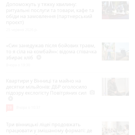
Допоможуть у тяжку хвилину:
ритуальні послуги та товари, кафе та
обіди на замовлення (партнерський
проєкт)
25 червня 2026 р.
«Син занедужав після бойових травм,
то я сіла на комбайн»: відома співачка
збирає хліб
play_circle_filled
Вчора о 19:30
Квартири у Вінниці та майно на
десятки мільйонів: ДБР оголосило
підозру екслогісту Повітряних сил
photo_camera
play_circle_filled
19
Вчора о 10:37
Три вінницькі ліцеї продовжать
працювати у змішаному форматі: де