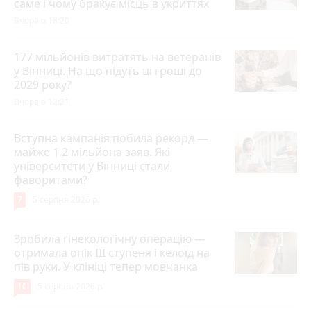
саме і чому бракує місць в укриттях
Вчора о 18:20
177 мільйонів витратять на ветеранів
у Вінниці. На що підуть ці гроші до
2029 року?
Вчора о 12:21
Вступна кампанія побила рекорд —
майже 1,2 мільйона заяв. Які
університети у Вінниці стали
фаворитами?
7
5 серпня 2026 р.
Зробила гінекологічну операцію —
отримала опік ІІІ ступеня і келоїд на
пів руки. У клініці тепер мовчанка
10
5 серпня 2026 р.