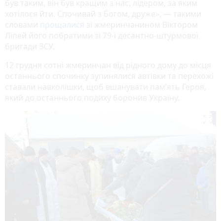
був таким, він був кращим з нас, лідером, за яким
хотілося йти. Спочивай з Богом, друже», — такими
словами
прощалися
зі жмеринчанином Віктором
Ліпей його побратими зі 79-ї десантно-штурмової
бригади ЗСУ.
12 грудня сотні жмеринчан від рідного дому до місця
останнього спочинку зупинялися автівки та перехожі
ставали навколішки, щоб вшанувати пам’ять Героя,
який до останнього подиху боронив Україну.
