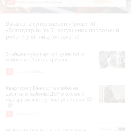
241
Вакансії в супермаркеті «Грош», АН
4 серпня 2026 р.
«Благоустрій» та 51 актуальних пропозицій
роботи у Вінниці (оновлено)
Знайшов чужу картку і купив квіти
майже на 20 тисяч гривень
19
4 серпня 2026 р.
Квартири у Вінниці та майно на
десятки мільйонів: ДБР оголосило
підозру екслогісту Повітряних сил
photo_camera
play_circle_filled
19
Вчора о 10:37
Майже 15 мільйонів на «плаваючі»