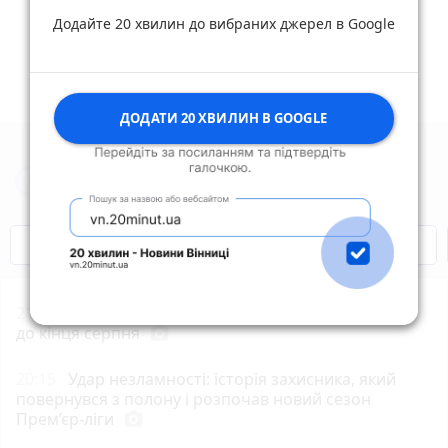
Додайте 20 хвилин до вибраних джерел в Google
ДОДАТИ 20 ХВИЛИН В GOOGLE
Новини Вінниці за сьогодні
Відключення світла
Героям Слава!
21:01
18 громадських криниць оновлять у Вінниці
до кінця серпня
photo_camera
20:15
Удар незламності: історія захисника, який
повернувся з полону і розпочав новий сезон
Прем’єр-ліги
photo_camera