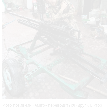
Його позивний «Аміго» переводиться «друг». Віктор