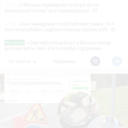
20:01
У Вінниці перевірили повітря на тлі
аномальної спеки: чи є перевищення
photo_camera
19:30
«Син занедужав після бойових травм, то я
сіла на комбайн»: відома співачка збирає хліб
play_circle_filled
«Сертифікати добра»: у Вінниці знову
Від читача
допомагають тим, хто потребує підтримки
Всі новини
Підпишись