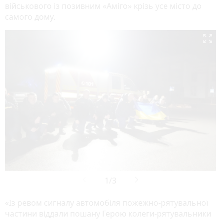
військового із позивним «Аміго» крізь усе місто до
самого дому.

«Із ревом сигналу автомобіля пожежно-рятувальної
частини віддали пошану Герою колеги-рятувальники