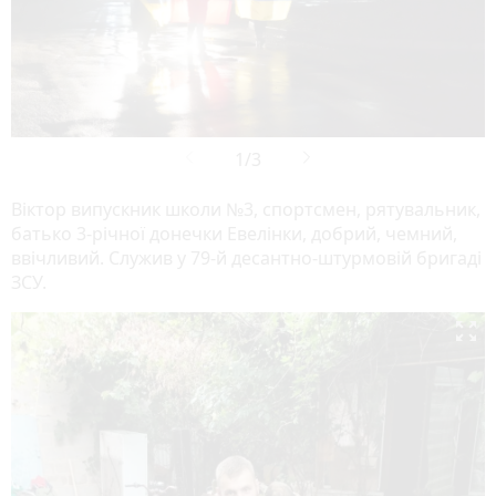
Віктор випускник школи №3, спортсмен, рятувальник,
батько 3-річної донечки Евелінки, добрий, чемний,
ввічливий. Служив у 79-й десантно-штурмовій бригаді
ЗСУ.
