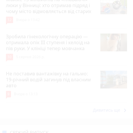
люки у Вінниці: хто отримав підряд і
чому місто відмовляється від старих
12
Вчора о 13:42
Зробила гінекологічну операцію —
отримала опік ІІІ ступеня і келоїд на
пів руки. У клініці тепер мовчанка
10
5 серпня 2026 р.
Не поставив вантажівку на гальмо:
19-річний водій загинув під власним
авто
9
Вчора о 13:13
keyboard_arrow_right
Дивитись ще
СВІЖИЙ ВИПУСК