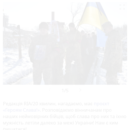

Редакція RIA/20 хвилин, нагадаємо, має
проєкт
«‎Героям Слава!»
‎. Розповідаємо вінничанам про
наших неймовірних бійців, щоб слава про них та їхню
мужність летіли далеко за межі України! Нам є ким
пишатися!