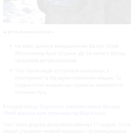
фото6 Жмеринська Газета
На війні загинув жмеринчанин Віктор Ліпей.
Військовому було 32 роки. До 24 лютого Віктор
працював рятувальником.
Тіло Героя люди зустрічали на колінах, з
прапорами та під звуки пожежних машин. 12
грудня сотні жмеринчан провели загиблого в
останню путь.
8 грудня
серце 32-річного жмеринчанина Віктора
Ліпей ворожа куля зупинила під Мар'янкою
.
Тіло Героя додому доправили ввечері 11 грудня. Сотні
людей утворили «живий коридор» і супроводжували