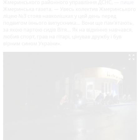
Жмеринського районного управління ДСНС, —
пише
Жмеринська газета. — Увесь колектив Жмеринського
ліцею №3 стояв навколішках у цей день перед
подвигом їхнього випускника… Вони ще пам’ятають,
за якою партою сидів Вітя… Як на відмінно навчався,
любив спорт, грав на гітарі, цінував дружбу і був
вірним сином України».
