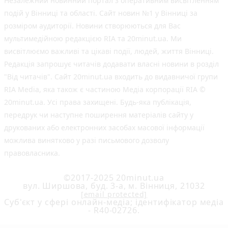
Незалежний новинний портал з оперативним висвітленням
подій у Вінниці та області. Сайт новин №1 у Вінниці за
розміром аудиторії. Новини створюються для Вас
мультимедійною редакцією RIA та 20minut.ua. Ми
висвітлюємо важливі та цікаві події, людей, життя Вінниці.
Редакція запрошує читачів додавати власні новини в розділ
"Від читачів". Сайт 20minut.ua входить до видавничої групи
RIA Media, яка також є частиною Медіа корпорації RIA ©
20minut.ua. Усі права захищені. Будь-яка публiкацiя,
передрук чи наступне поширення матеріалів сайту у
друкованих або електронних засобах масової інформації
можлива винятково у разі письмового дозволу
правовласника.
©2017-2025 20minut.ua
вул. Ширшова, буд. 3-а, м. Вінниця, 21032
[email protected]
Cуб'єкт у сфері онлайн-медіа; ідентифікатор медіа
- R40-02726.