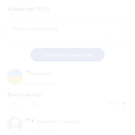
Коментарі (121)
Опублікувати коментар
Konstantin
4 січня 2023 р.
Вічна пам ять!
reply
share
remove
add
0
Валентина Гончарук
15 грудня 2022 р.