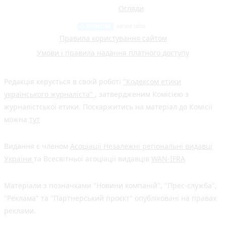
Огляди
Правила користування сайтом
Умови і правила надання платного доступу
Редакція керується в своїй роботі
"Кодексом етики
українського журналіста"
, затвердженим Комісією з
журналістської етики. Поскаржитись на матеріал до Комісії
можна
тут
Видання є членом
Асоціації Незалежні регіональні видавці
України
та Всесвітньої асоціації видавців
WAN-IFRA
Матеріали з позначками "Новини компаній", "Прес-служба",
"Реклама" та "Партнерський проєкт" опубліковані на правах
реклами.