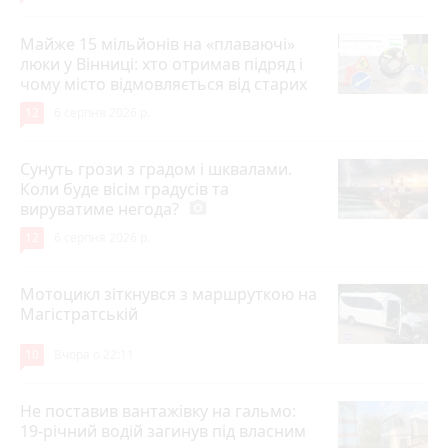
Майже 15 мільйонів на «плаваючі»
люки у Вінниці: хто отримав підряд і
чому місто відмовляється від старих
12
6 серпня 2026 р.
Сунуть грози з градом і шквалами.
Коли буде вісім градусів та
вируватиме негода?
photo_camera
12
6 серпня 2026 р.
Мотоцикл зіткнувся з маршруткою на
Магістратській
10
Вчора о 22:11
Не поставив вантажівку на гальмо:
19-річний водій загинув під власним