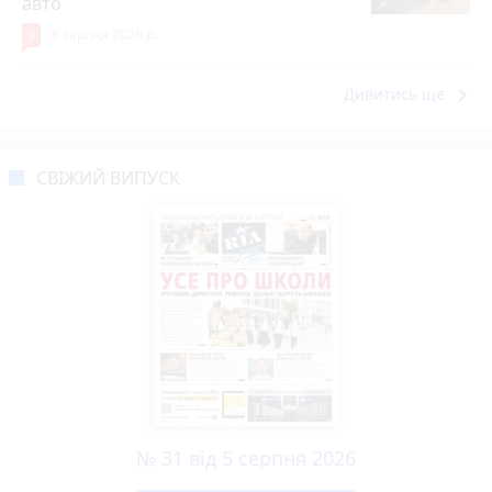
авто
9
6 серпня 2026 р.
keyboard_arrow_right
Дивитись ще
СВІЖИЙ ВИПУСК
№ 31 від 5 серпня 2026