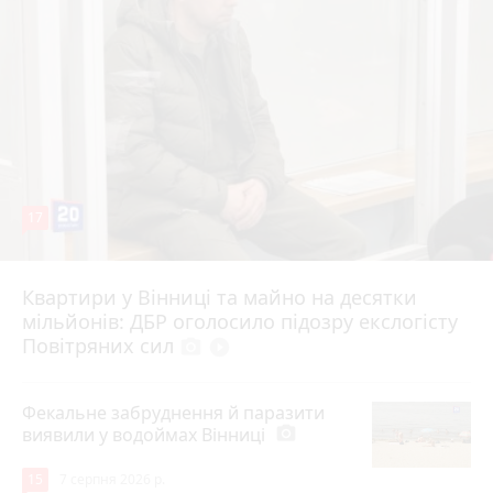
17
Квартири у Вінниці та майно на десятки
6 серпня 2026 р.
мільйонів: ДБР оголосило підозру екслогісту
Повітряних сил
photo_camera
play_circle_filled
Фекальне забруднення й паразити
виявили у водоймах Вінниці
photo_camera
15
7 серпня 2026 р.