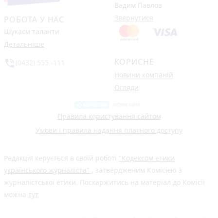
Вадим Павлов
Звернутися
РОБОТА У НАС
Шукаєм таланти
Детальніше
КОРИСНЕ
phone_in_talk
(0432) 555 -111
Новини компаній
Огляди
Правила користування сайтом
Умови і правила надання платного доступу
Редакція керується в своїй роботі
"Кодексом етики
українського журналіста"
, затвердженим Комісією з
журналістської етики. Поскаржитись на матеріал до Комісії
можна
тут