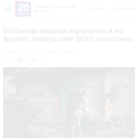
Пишеш ти! Коментує
Всі новини
Обговорен
Вінниця
Військові медики одружилися на
фронті: зворушливі фото закоханих
2 липня 2023 р.
Марія ЛЄХОВА
chat_bubble
share
visibility
1
0
913