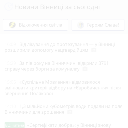
Новини Вінниці за сьогодні
Відключення світла
Героям Слава!
16:09
Від лікування до протезування — у Вінниці
розширили допомогу нацгвардійцям
photo_camera
15:29
За пів року на Вінниччині відкрили 3791
справу через борги за комуналку
photo_camera
15:05
«Суспільне Мовлення» відмовилося
змінювати критерії відбору на «Євробачення» після
звернення Полякової
14:10
1,3 мільйони кубометрів води подали на поля
Вінниччини для зрошення
photo_camera
«Сертифікати добра»: у Вінниці знову
Від читача