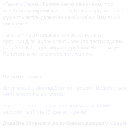
«‎Героям Слава!»
‎. Розповідаємо вінничанам про
наших неймовірних бійців, щоб слава про них та їхню
мужність летіли далеко за межі України! Нам є ким
пишатися!
Також ми часто пишемо про волонтерів та
організації, які допомагають армії та постраждалим
від війни. Всі історії зібрали у рубриці «Герої тилу».
Почитати їх ви можете за
посиланням
.
Читайте також:
Штурмовик із Вінниці Дмитро Продан: «Подобається
бити ворога під Бахмутом»
Наші оборонці приземлили ворожий ударний
вертоліт та збили 12 крилатих ракет
Додайте 20 хвилин до вибраних джерел у
Google