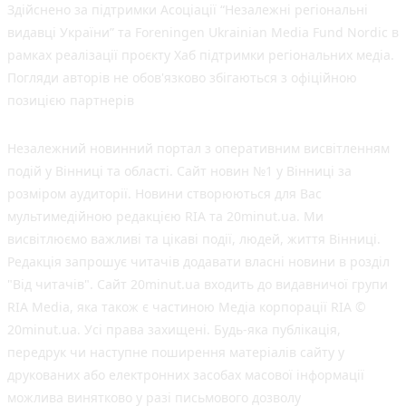
Здійснено за підтримки Асоціації “Незалежні регіональні
видавці України” та Foreningen Ukrainian Media Fund Nordic в
рамках реалізації проєкту Хаб підтримки регіональних медіа.
Погляди авторів не обов'язково збігаються з офіційною
позицією партнерів
Незалежний новинний портал з оперативним висвітленням
подій у Вінниці та області. Сайт новин №1 у Вінниці за
розміром аудиторії. Новини створюються для Вас
мультимедійною редакцією RIA та 20minut.ua. Ми
висвітлюємо важливі та цікаві події, людей, життя Вінниці.
Редакція запрошує читачів додавати власні новини в розділ
"Від читачів". Сайт 20minut.ua входить до видавничої групи
RIA Media, яка також є частиною Медіа корпорації RIA ©
20minut.ua. Усі права захищені. Будь-яка публiкацiя,
передрук чи наступне поширення матеріалів сайту у
друкованих або електронних засобах масової інформації
можлива винятково у разі письмового дозволу