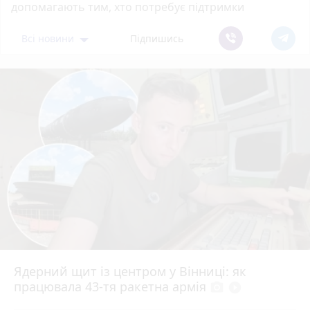
допомагають тим, хто потребує підтримки
Всі новини
Підпишись
Ядерний щит із центром у Вінниці: як
працювала 43-тя ракетна армія
photo_camera
play_circle_filled