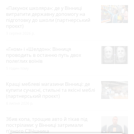
«Пакунок школяра»: де у Вінниці
витратити державну допомогу на
підготовку до школи (партнерський
проєкт)
3 серпня 2026 р.
«Гном» і «Шелдон»: Вінниця
проводить в останню путь двох
полеглих воїнів
5 годин тому
Кращі меблеві магазини Вінниці: де
купити сучасні, стильні та якісні меблі
(партнерський проєкт)
8 липня 2026 р.
Збив копа, трощив авто й тікав під
пострілами: у Вінниці затримали
п’яного СЗЧшника