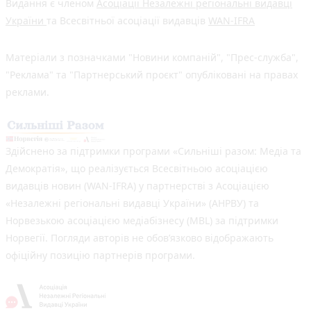
Видання є членом
Асоціації Незалежні регіональні видавці
України
та Всесвітньої асоціації видавців
WAN-IFRA
Матеріали з позначками "Новини компаній", "Прес-служба",
"Реклама" та "Партнерський проєкт" опубліковані на правах
реклами.
Здійснено за підтримки програми «Сильніші разом: Медіа та
Демократія», що реалізується Всесвітньою асоціацією
видавців новин (WAN-IFRA) у партнерстві з Асоціацією
«Незалежні регіональні видавці України» (АНРВУ) та
Норвезькою асоціацією медіабізнесу (MBL) за підтримки
Норвегії. Погляди авторів не обов’язково відображають
офіційну позицію партнерів програми.