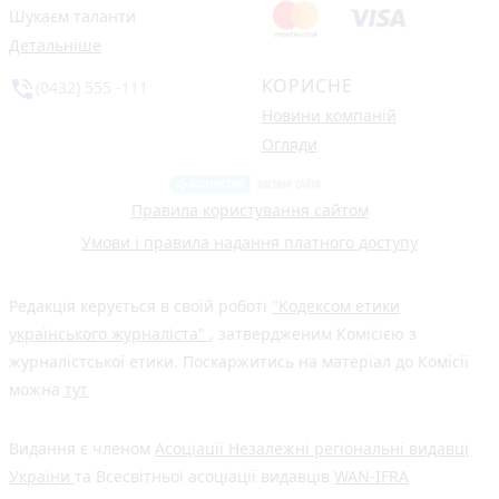
Шукаєм таланти
Детальніше
КОРИСНЕ
phone_in_talk
(0432) 555 -111
Новини компаній
Огляди
Правила користування сайтом
Умови і правила надання платного доступу
Редакція керується в своїй роботі
"Кодексом етики
українського журналіста"
, затвердженим Комісією з
журналістської етики. Поскаржитись на матеріал до Комісії
можна
тут
Видання є членом
Асоціації Незалежні регіональні видавці
України
та Всесвітньої асоціації видавців
WAN-IFRA