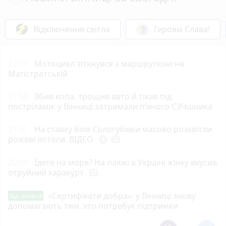
Відключення світла
Героям Слава!
22:11
Мотоцикл зіткнувся з маршруткою на
Магістратській
21:58
Збив копа, трощив авто й тікав під
пострілами: у Вінниці затримали п’яного СЗЧшника
21:01
На ставку біля Сологубівки масово розквітли
рожеві лотоси. ВІДЕО
play_circle_filled
photo_camera
20:00
Їдете на море? На пляжі в Україні жінку вкусив
отруйний каракурт
photo_camera
«Сертифікати добра»: у Вінниці знову
Від читача
допомагають тим, хто потребує підтримки