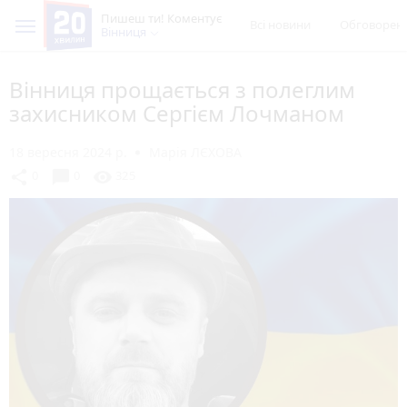
Пишеш ти! Коментує
Всі новини
Обговорен
Вінниця
Вінниця прощається з полеглим
захисником Сергієм Лочманом
18 вересня 2024 р.
Марія ЛЄХОВА
chat_bubble
share
visibility
0
0
325