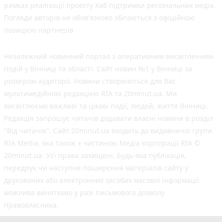
рамках реалізації проєкту Хаб підтримки регіональних медіа.
Погляди авторів не обов'язково збігаються з офіційною
позицією партнерів
Незалежний новинний портал з оперативним висвітленням
подій у Вінниці та області. Сайт новин №1 у Вінниці за
розміром аудиторії. Новини створюються для Вас
мультимедійною редакцією RIA та 20minut.ua. Ми
висвітлюємо важливі та цікаві події, людей, життя Вінниці.
Редакція запрошує читачів додавати власні новини в розділ
"Від читачів". Сайт 20minut.ua входить до видавничої групи
RIA Media, яка також є частиною Медіа корпорації RIA ©
20minut.ua. Усі права захищені. Будь-яка публiкацiя,
передрук чи наступне поширення матеріалів сайту у
друкованих або електронних засобах масової інформації
можлива винятково у разі письмового дозволу
правовласника.