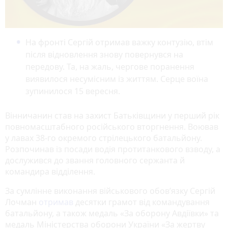
На фронті Сергій отримав важку контузію, втім
після відновлення знову повернувся на
передову. Та, на жаль, чергове поранення
виявилося несумісним із життям. Серце воїна
зупинилося 15 вересня.
Вінничанин став на захист Батьківщини у перший рік
повномасштабного російського вторгнення. Воював
у лавах 38-го окремого стрілецького батальйону.
Розпочинав із посади водія протитанкового взводу, а
дослужився до звання головного сержанта й
командира відділення.
За сумлінне виконання військового обов’язку Сергій
Лочман
отримав
десятки грамот від командування
батальйону, а також медаль «За оборону Авдіївки» та
медаль Міністерства оборони України «За жертву