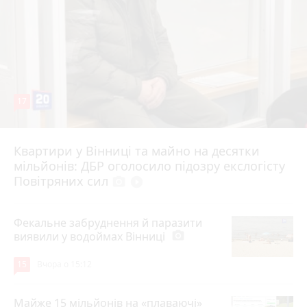
17
Квартири у Вінниці та майно на десятки
6 серпня 2026 р.
мільйонів: ДБР оголосило підозру екслогісту
Повітряних сил
photo_camera
play_circle_filled
Фекальне забруднення й паразити
виявили у водоймах Вінниці
photo_camera
15
Вчора о 15:12
Майже 15 мільйонів на «плаваючі»