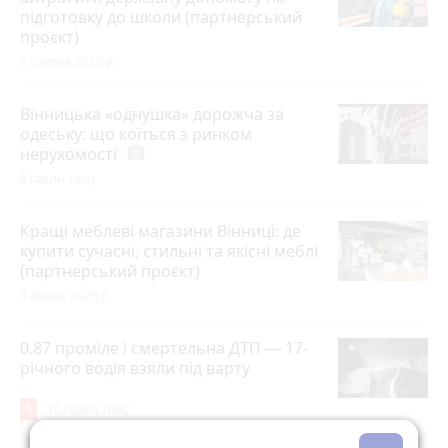
підготовку до школи (партнерський
проєкт)
3 серпня 2026 р.
Вінницька «однушка» дорожча за
одеську: що коїться з ринком
нерухомості
photo_camera
8 годин тому
Кращі меблеві магазини Вінниці: де
купити сучасні, стильні та якісні меблі
(партнерський проєкт)
8 липня 2026 р.
0,87 проміле і смертельна ДТП — 17-
річного водія взяли під варту
6
10 годин тому