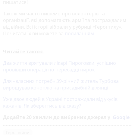
пишатися!
Також ми часто пишемо про волонтерів та
організації, які допомагають армії та постраждалим
від війни. Всі історії зібрали у рубриці «Герої тилу».
Почитати їх ви можете за
посиланням
.
Читайте також:
Два життя врятували лікарі Пироговки, успішно
провівши операції по пересадці нирок
Для «власних потреб» 39-річний житель Турбова
вирощував коноплю на присадибній ділянці
Уже двоє людей в Україні постраждали від укусів
кажанів. Як вберегтись від сказу?
Додайте 20 хвилин до вибраних джерел у
Google
Герої війни