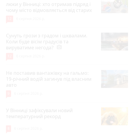
люки у Вінниці: хто отримав підряд і
чому місто відмовляється від старих
12
6 серпня 2026 р.
Сунуть грози з градом і шквалами.
Коли буде вісім градусів та
вируватиме негода?
photo_camera
12
6 серпня 2026 р.
Не поставив вантажівку на гальмо:
19-річний водій загинув під власним
авто
9
6 серпня 2026 р.
У Вінниці зафіксували новий
температурний рекорд
8
6 серпня 2026 р.