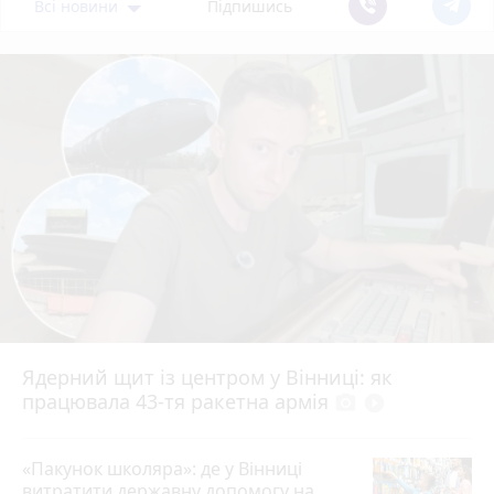
Всі новини
Підпишись
Ядерний щит із центром у Вінниці: як
працювала 43-тя ракетна армія
photo_camera
play_circle_filled
«Пакунок школяра»: де у Вінниці
витратити державну допомогу на