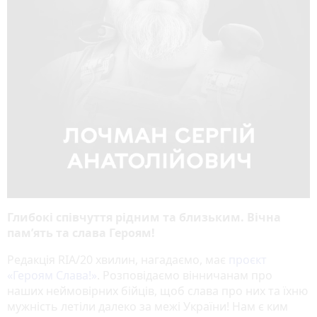
Глибокі співчуття рідним та близьким. Вічна
пам’ять та слава Героям!
Редакція RIA/20 хвилин, нагадаємо, має
проєкт
«‎Героям Слава!»
‎. Розповідаємо вінничанам про
наших неймовірних бійців, щоб слава про них та їхню
мужність летіли далеко за межі України! Нам є ким