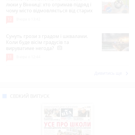
люки у Вінниці: хто отримав підряд і
чому місто відмовляється від старих
12
Вчора о 13:42
Сунуть грози з градом і шквалами.
Коли буде вісім градусів та
вируватиме негода?
photo_camera
11
Вчора о 12:44
keyboard_arrow_right
Дивитись ще
СВІЖИЙ ВИПУСК