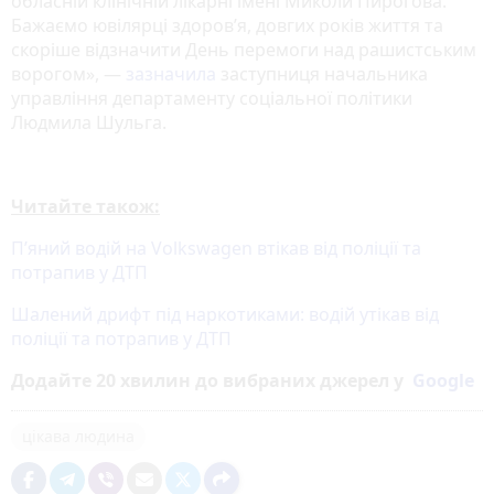
обласній клінічній лікарні імені Миколи Пирогова.
Бажаємо ювілярці здоров’я, довгих років життя та
скоріше відзначити День перемоги над рашистським
ворогом», —
зазначила
заступниця начальника
управління департаменту соціальної політики
Людмила Шульга.
Читайте також:
П’яний водій на Volkswagen втікав від поліції та
потрапив у ДТП
Шалений дрифт під наркотиками: водій утікав від
поліції та потрапив у ДТП
Додайте 20 хвилин до вибраних джерел у
Google
цікава людина