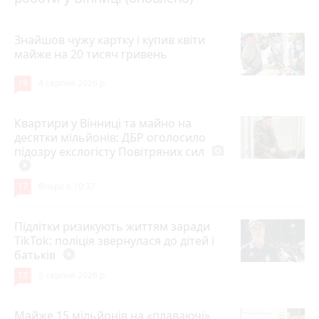
Знайшов чужу картку і купив квіти
майже на 20 тисяч гривень
19
4 серпня 2026 р.
Квартири у Вінниці та майно на
десятки мільйонів: ДБР оголосило
підозру екслогісту Повітряних сил
photo_camera
play_circle_filled
17
Вчора о 10:37
Підлітки ризикують життям заради
TikTok: поліція звернулася до дітей і
батьків
play_circle_filled
13
5 серпня 2026 р.
Майже 15 мільйонів на «плаваючі»