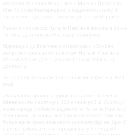
обласної клінічної лікарні імені Миколи Пирогова.
Має 45 років безперервного медичного стажу. А
загальний трудовий стаж налічує понад 50 років.
Разом з чоловіком Наталія Павлівна виховала дочку
та сина, двох онуків. Має одну правнучку.
Відповідно до Комплексної програми «Основні
напрямки соціальної політики» Наталія Павлівна
отримуватиме довічну щомісячну матеріальну
допомогу.
Жінка стала восьмою 100-річною ювіляркою у 2024
році.
«За нашою гарною традицією вітаємо з ювілеєм
вінничан, які перетнули 100-річний рубіж. Сьогодні
мали нагоду особисто відзначити Наталію Павлівну
Черенкову. Це жінка, яка пережила в житті чимало,
була медсестрою польового шпиталя під час Другої
світової війни, а після – працювала у Вінницькій