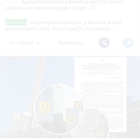
19:04
Шахрай виманив у вінничанки 154 тисячі
гривень за схемою «родич у біді»
photo_camera
«Сертифікати добра»: у Вінниці знову
Від читача
допомагають тим, хто потребує підтримки
Всі новини
Підпишись