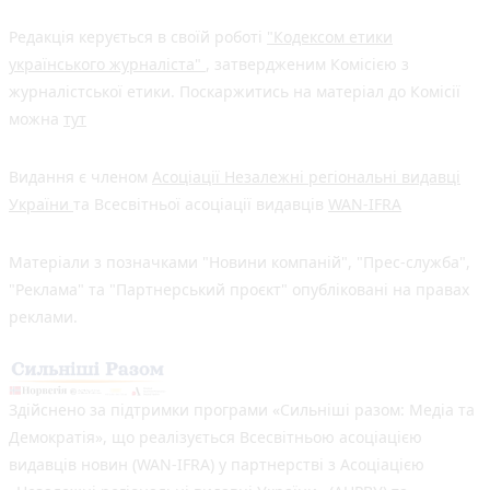
Редакція керується в своїй роботі
"Кодексом етики
українського журналіста"
, затвердженим Комісією з
журналістської етики. Поскаржитись на матеріал до Комісії
можна
тут
Видання є членом
Асоціації Незалежні регіональні видавці
України
та Всесвітньої асоціації видавців
WAN-IFRA
Матеріали з позначками "Новини компаній", "Прес-служба",
"Реклама" та "Партнерський проєкт" опубліковані на правах
реклами.
Здійснено за підтримки програми «Сильніші разом: Медіа та
Демократія», що реалізується Всесвітньою асоціацією
видавців новин (WAN-IFRA) у партнерстві з Асоціацією