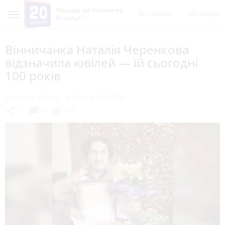
Пишеш ти! Коментує
Всі новини
Обговорен
Вінниця
Вінничанка Наталія Черенкова
відзначила ювілей — їй сьогодні
100 років
9 грудня 2024 р.
Марія ЛЄХОВА
chat_bubble
share
visibility
0
4
996