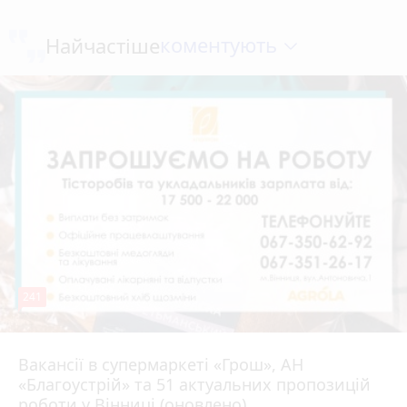
коментують
Найчастіше
241
Вакансії в супермаркеті «Грош», АН
4 серпня 2026 р.
«Благоустрій» та 51 актуальних пропозицій
роботи у Вінниці (оновлено)