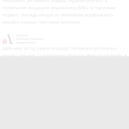
«Незалежні регіональні видавці України» (АНРВУ) та
Норвезькою асоціацією медіабізнесу (MBL) за підтримки
Норвегії. Погляди авторів не обов’язково відображають
офіційну позицію партнерів програми.
Здійснено за підтримки Асоціації “Незалежні регіональні
видавці України” та Foreningen Ukrainian Media Fund Nordic в
рамках реалізації проєкту Хаб підтримки регіональних медіа.
Погляди авторів не обов'язково збігаються з офіційною
позицією партнерів
Незалежний новинний портал з оперативним висвітленням
подій у Вінниці та області. Сайт новин №1 у Вінниці за
розміром аудиторії. Новини створюються для Вас
мультимедійною редакцією RIA та 20minut.ua. Ми
висвітлюємо важливі та цікаві події, людей, життя Вінниці.
Редакція запрошує читачів додавати власні новини в розділ