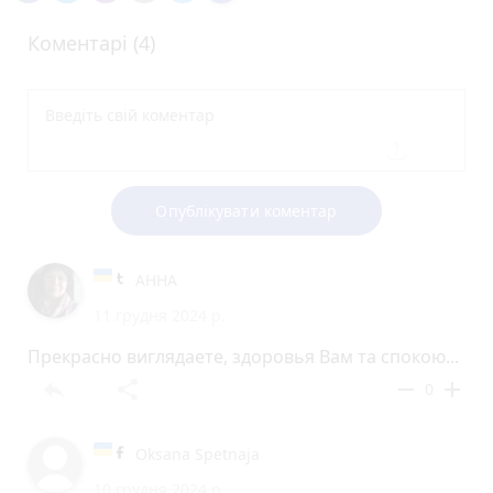
Коментарі (4)
Опублікувати коментар
АННА
11 грудня 2024 р.
Прекрасно виглядаете, здоровья Вам та спокою...
reply
share
remove
add
0
Oksana Spetnaja
10 грудня 2024 р.