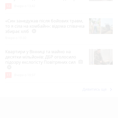
12
Вчора о 13:42
«Син занедужав після бойових травм,
то я сіла на комбайн»: відома співачка
збирає хліб
play_circle_filled
Вчора о 19:30
Квартири у Вінниці та майно на
десятки мільйонів: ДБР оголосило
підозру екслогісту Повітряних сил
photo_camera
play_circle_filled
17
Вчора о 10:37
keyboard_arrow_right
Дивитись ще