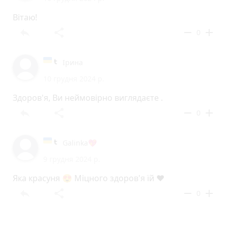
Вітаю!
reply
share
remove
add
0
Ірина
10 грудня 2024 р.
Здоров'я, Ви неймовірно виглядаєте .
reply
share
remove
add
0
Galinka💖
9 грудня 2024 р.
Яка красуня 😍 Міцного здоров'я їй ❤️
reply
share
remove
add
0