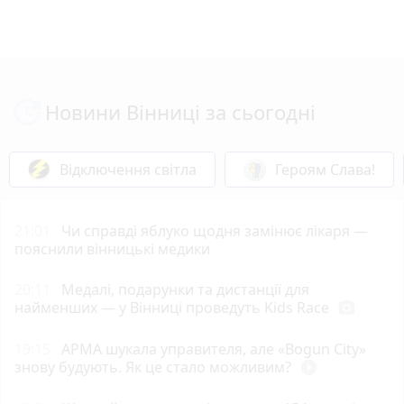
Новини Вінниці за сьогодні
Відключення світла
Героям Слава!
21:01
Чи справді яблуко щодня замінює лікаря —
пояснили вінницькі медики
20:11
Медалі, подарунки та дистанції для
найменших — у Вінниці проведуть Kids Race
photo_camera
19:15
АРМА шукала управителя, але «Bogun City»
знову будують. Як це стало можливим?
play_circle_filled