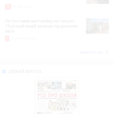
10
Вчора о 22:11
Не поставив вантажівку на гальмо:
19-річний водій загинув під власним
авто
9
6 серпня 2026 р.
keyboard_arrow_right
Дивитись ще
СВІЖИЙ ВИПУСК