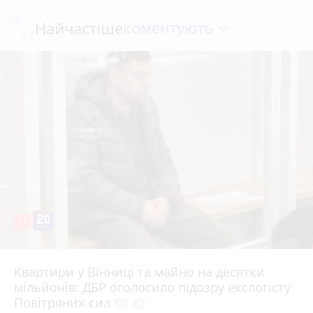
коментують
Найчастіше
17
Квартири у Вінниці та майно на десятки
6 серпня 2026 р.
мільйонів: ДБР оголосило підозру екслогісту
Повітряних сил
photo_camera
play_circle_filled