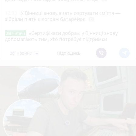
12:33
У Вінниці знову вчать сортувати сміття —
зібрали п'ять кілограм батарейок
photo_camera
«Сертифікати добра»: у Вінниці знову
Від читача
допомагають тим, хто потребує підтримки
Всі новини
Підпишись