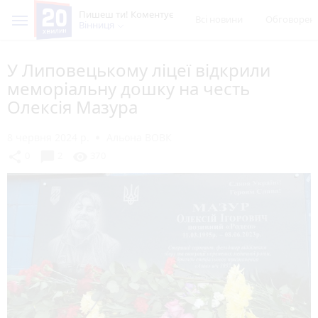
Пишеш ти! Коментує
Всі новини
Обговорен
Вінниця
У Липовецькому ліцеї відкрили
меморіальну дошку на честь
Олексія Мазура
8 червня 2024 р.
Альона ВОВК
chat_bubble
share
visibility
0
2
370