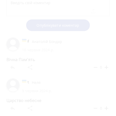
Опублікувати коментар
Анатолій Бондар
10 червня 2024 р.
Вічна Пам'ять
reply
share
remove
add
0
Неля
9 червня 2024 р.
Царство небесне
reply
share
remove
add
0