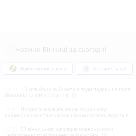
Новини Вінниці за сьогодні
Відключення світла
Героям Слава!
14:10
1,3 мільйони кубометрів води подали на поля
Вінниччини для зрошення
photo_camera
13:41
Продала землі дешевше за ринкову:
вінничанка не сплатила мільйони гривень податків
13:08
50 вінницьких школярів повернулися з
дев’ятиденного відпочинку в Мюнстері
photo_camera