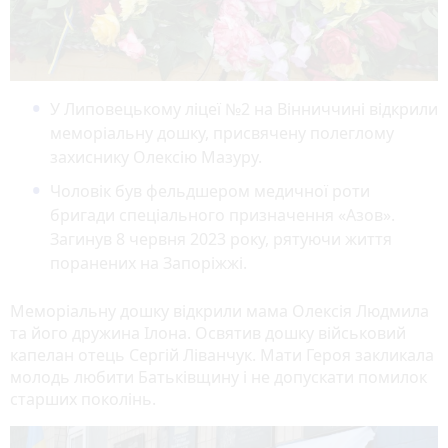
У Липовецькому ліцеї №2 на Вінниччині відкрили
меморіальну дошку, присвячену полеглому
захиснику Олексію Мазуру.
Чоловік був фельдшером медичної роти
бригади спеціального призначення «Азов».
Загинув 8 червня 2023 року, рятуючи життя
поранених на Запоріжжі.
Меморіальну дошку відкрили мама Олексія Людмила
та його дружина Ілона. Освятив дошку військовий
капелан отець Сергій Ліванчук. Мати Героя закликала
молодь любити Батьківщину і не допускати помилок
старших поколінь.