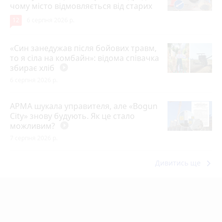
чому місто відмовляється від старих
12
6 серпня 2026 р.
«Син занедужав після бойових травм,
то я сіла на комбайн»: відома співачка
збирає хліб
play_circle_filled
6 серпня 2026 р.
АРМА шукала управителя, але «Bogun
City» знову будують. Як це стало
можливим?
play_circle_filled
7 серпня 2026 р.
keyboard_arrow_right
Дивитись ще