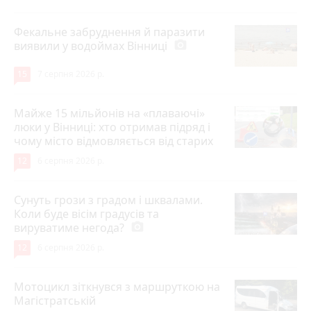
Фекальне забруднення й паразити
виявили у водоймах Вінниці
photo_camera
15
7 серпня 2026 р.
Майже 15 мільйонів на «плаваючі»
люки у Вінниці: хто отримав підряд і
чому місто відмовляється від старих
12
6 серпня 2026 р.
Сунуть грози з градом і шквалами.
Коли буде вісім градусів та
вируватиме негода?
photo_camera
12
6 серпня 2026 р.
Мотоцикл зіткнувся з маршруткою на
Магістратській