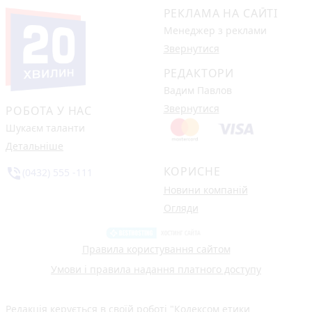
РЕКЛАМА НА САЙТІ
Менеджер з реклами
Звернутися
РЕДАКТОРИ
Вадим Павлов
Звернутися
РОБОТА У НАС
Шукаєм таланти
Детальніше
КОРИСНЕ
phone_in_talk
(0432) 555 -111
Новини компаній
Огляди
Правила користування сайтом
Умови і правила надання платного доступу
Редакція керується в своїй роботі
"Кодексом етики