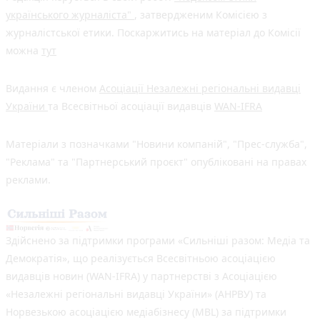
українського журналіста"
, затвердженим Комісією з
журналістської етики. Поскаржитись на матеріал до Комісії
можна
тут
Видання є членом
Асоціації Незалежні регіональні видавці
України
та Всесвітньої асоціації видавців
WAN-IFRA
Матеріали з позначками "Новини компаній", "Прес-служба",
"Реклама" та "Партнерський проєкт" опубліковані на правах
реклами.
Здійснено за підтримки програми «Сильніші разом: Медіа та
Демократія», що реалізується Всесвітньою асоціацією
видавців новин (WAN-IFRA) у партнерстві з Асоціацією
«Незалежні регіональні видавці України» (АНРВУ) та
Норвезькою асоціацією медіабізнесу (MBL) за підтримки