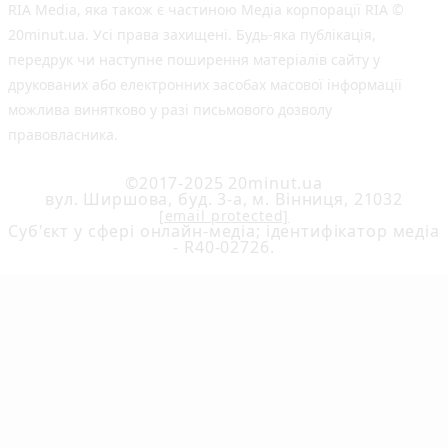
RIA Media, яка також є частиною Медіа корпорації RIA ©
20minut.ua. Усі права захищені. Будь-яка публiкацiя,
передрук чи наступне поширення матеріалів сайту у
друкованих або електронних засобах масової інформації
можлива винятково у разі письмового дозволу
правовласника.
©2017-2025 20minut.ua
вул. Ширшова, буд. 3-а, м. Вінниця, 21032
[email protected]
Cуб'єкт у сфері онлайн-медіа; ідентифікатор медіа
- R40-02726.