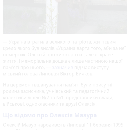
— Україна втратила великого патріота, життєвим
кредо якого був вислів «Україна варта того, аби за неї
померти». Олексій прожив коротке, але яскраве
життя, і меморіальна дошка є лише частиною нашої
пам'яті про нього, —
зазначив
під час виступу
міський голова Липовця Віктор Бичков.
На церемонії вшанування пам'яті були присутні
родина захисника, учнівський та педагогічний
колективи ліцею №2 та №1, представники влади,
військові, однокласники та друзі Олексія.
Що відомо про Олексія Мазура
Олексій Мазур народився в Липовці 11 березня 1995