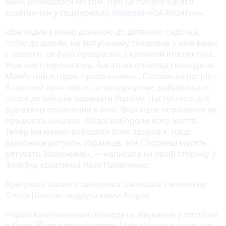
війні, розійшлася містом. Про це писало багато
козятинчан у соцмережах,
передає
«RIA-Козятин».
«Він ходив з моєю донькою до дитячого садочка,
потім до школи, на випускному танцював з нею вальс
і, повірте, це було прекрасно. Скромний інтелектуал.
Учасник і переможець багатьох олімпіад і конкурсів.
Майбутній історик-правознавець. Справжній патріот.
В перший день війни, не роздумуючи, добровільно
пішов до війська захищати Україну. Наступного дня
був важко поранений в бою. Внаслідок поранення не
працюють кінцівки. Лікарі вибороли його життя.
Тепер ми маємо вибороти його здоров’я. Наші
Захисники рятують Українців, але і Українці мусять
рятувати Захисників», — написала на своїй сторінці у
Фейсбук козятинка Леся Пилипенко.
Врятувати нашого захисника закликала і волонтер
Ольга Шостак, подруга мами Андрія.
Наразі козятинчанин проходить лікування у госпіталі
в Києві. Його прооперували. Мама Наталія каже, що