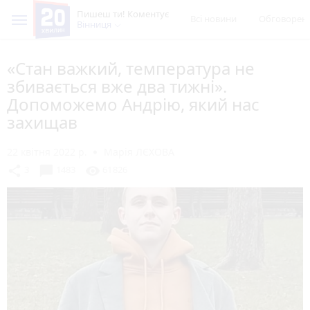
Пишеш ти! Коментує
Всі новини
Обговорен
Вінниця
«Стан важкий, температура не
збивається вже два тижні».
Допоможемо Андрію, який нас
захищав
22 квітня 2022 р.
Марія ЛЄХОВА
chat_bubble
share
visibility
3
1483
61826