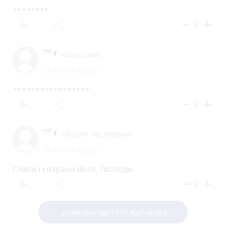
++++++++
reply
share
remove
add
0
Алла Семко
28 квітня 2022 р.
+++++++++++++++++
reply
share
remove
add
0
Наталія Нестеренко
28 квітня 2022 р.
Спаси і сохрани його, Господи.
reply
share
remove
add
0
Дивитись ще 1479 відповідей