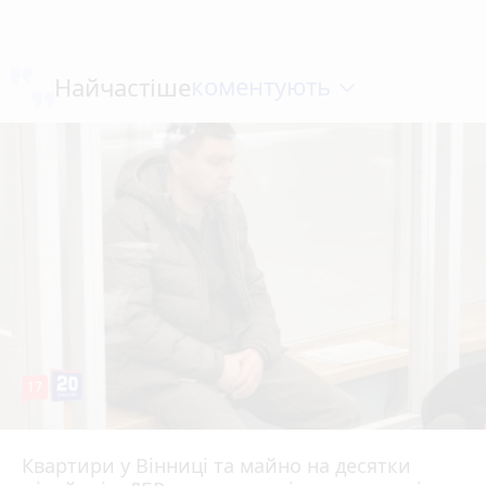
коментують
Найчастіше
17
Квартири у Вінниці та майно на десятки
6 серпня 2026 р.