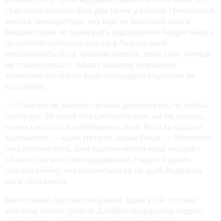
стан сина важкий. Вже два тижні у хлопця тримається
висока температура, яку ніяк не вдається збити.
Медики поки не ризикують відправляти Андрія навіть
до реабілітаційного центру у Львові, який
спеціалізується на травмах хребта, поки стан хлопця
не стабілізується. Надалі нашому мужньому
захиснику потрібно буде проходити лікування за
кордоном.
— Поки ми не знаємо, чи нам допоможуть по якійсь
програмі, бо якщо без цієї програми, ми не знаємо,
чи ми такі кошти назбираємо, щоб його за кордон
відправити, — каже Наталія, мама бійця. — Можливо
нам допоможуть. Вже підключилися наші місцеві і
обласні органи самоврядування. Надалі будемо
шукати клініку, яка візьметься за те, щоб Андрія на
ноги поставити.
Ми можемо допомогти разом, адже у цій ситуації
важлива кожна гривня. Давайте подаруємо Андрію