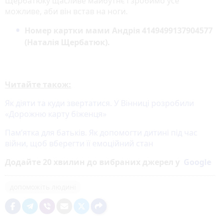
Щербатюку щасливе майбутнє і зробимо усе
можливе, аби він встав на ноги.
Номер картки мами Андрія 4149499137904577
(Наталія Щербатюк).
Читайте також:
Як діяти та куди звертатися. У Вінниці розробили
«Дорожню карту біженця»
Пам’ятка для батьків. Як допомогти дитині під час
війни, щоб вберегти її емоційний стан
Додайте 20 хвилин до вибраних джерел у
Google
допоможіть людині