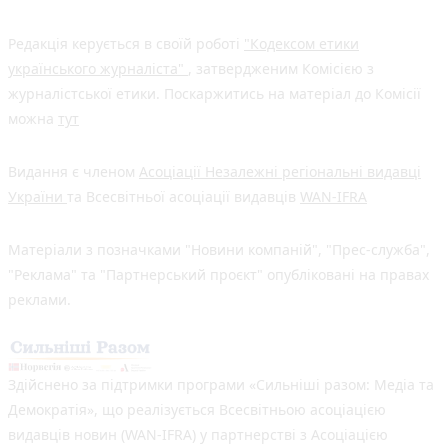
Редакція керується в своїй роботі
"Кодексом етики
українського журналіста"
, затвердженим Комісією з
журналістської етики. Поскаржитись на матеріал до Комісії
можна
тут
Видання є членом
Асоціації Незалежні регіональні видавці
України
та Всесвітньої асоціації видавців
WAN-IFRA
Матеріали з позначками "Новини компаній", "Прес-служба",
"Реклама" та "Партнерський проєкт" опубліковані на правах
реклами.
Здійснено за підтримки програми «Сильніші разом: Медіа та
Демократія», що реалізується Всесвітньою асоціацією
видавців новин (WAN-IFRA) у партнерстві з Асоціацією