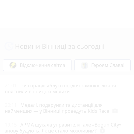
Новини Вінниці за сьогодні
Відключення світла
Героям Слава!
21:01
Чи справді яблуко щодня замінює лікаря —
пояснили вінницькі медики
20:11
Медалі, подарунки та дистанції для
найменших — у Вінниці проведуть Kids Race
photo_camera
19:15
АРМА шукала управителя, але «Bogun City»
знову будують. Як це стало можливим?
play_circle_filled