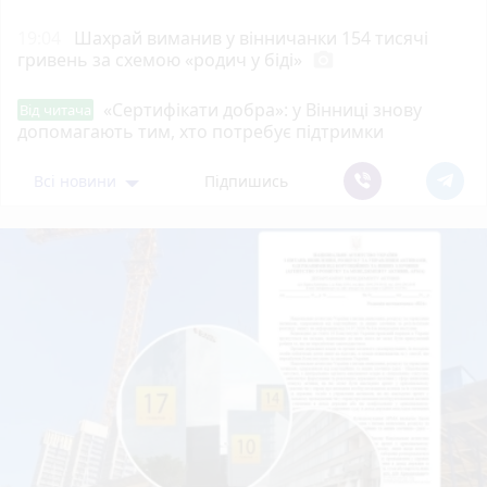
19:04
Шахрай виманив у вінничанки 154 тисячі
гривень за схемою «родич у біді»
photo_camera
«Сертифікати добра»: у Вінниці знову
Від читача
допомагають тим, хто потребує підтримки
Всі новини
Підпишись