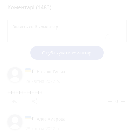
Коментарі (1483)
Опублікувати коментар
Натали Гунько
28 квітня 2022 р.
+++++++++++++
reply
share
remove
add
0
Алла Хмарова
28 квітня 2022 р.