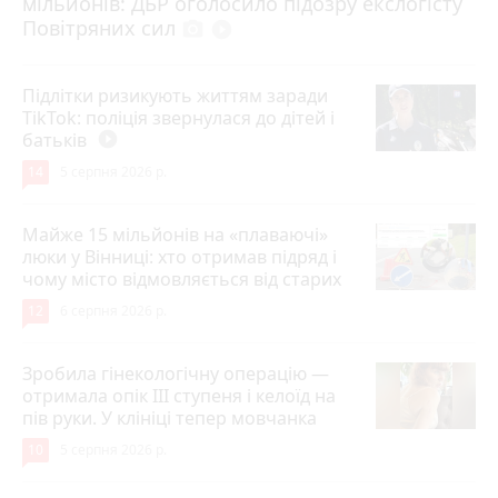
мільйонів: ДБР оголосило підозру екслогісту
Повітряних сил
photo_camera
play_circle_filled
Підлітки ризикують життям заради
TikTok: поліція звернулася до дітей і
батьків
play_circle_filled
14
5 серпня 2026 р.
Майже 15 мільйонів на «плаваючі»
люки у Вінниці: хто отримав підряд і
чому місто відмовляється від старих
12
6 серпня 2026 р.
Зробила гінекологічну операцію —
отримала опік ІІІ ступеня і келоїд на
пів руки. У клініці тепер мовчанка
10
5 серпня 2026 р.