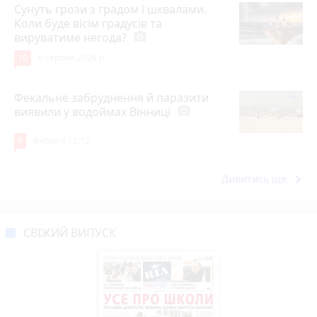
Сунуть грози з градом і шквалами.
Коли буде вісім градусів та
вируватиме негода?
photo_camera
10
6 серпня 2026 р.
Фекальне забруднення й паразити
виявили у водоймах Вінниці
photo_camera
9
Вчора о 15:12
keyboard_arrow_right
Дивитись ще
СВІЖИЙ ВИПУСК