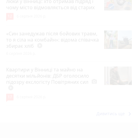
люки у Вінниці: хто отримав підряд і
чому місто відмовляється від старих
12
6 серпня 2026 р.
«Син занедужав після бойових травм,
то я сіла на комбайн»: відома співачка
збирає хліб
play_circle_filled
6 серпня 2026 р.
Квартири у Вінниці та майно на
десятки мільйонів: ДБР оголосило
підозру екслогісту Повітряних сил
photo_camera
play_circle_filled
17
6 серпня 2026 р.
keyboard_arrow_right
Дивитись ще