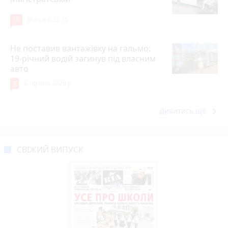
10
Вчора о 22:11
Не поставив вантажівку на гальмо:
19-річний водій загинув під власним
авто
9
6 серпня 2026 р.
keyboard_arrow_right
Дивитись ще
СВІЖИЙ ВИПУСК