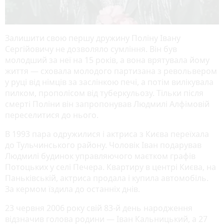
Залишити свою першу дружину Поліну Івану
Сергійовичу не дозволяло сумління. Він був
молодший за неї на 15 років, а вона врятувала йому
життя — сховала молодого партизана з револьвером
у руці від німців за заслінкою печі, а потім вилікувала
пилком, прополісом від туберкульозу. Тільки після
смерті Поліни він запропонував Людмилі Алфімовій
переселитися до нього.
В 1993 пара одружилися і актриса з Києва переїхала
до Тульчинського району. Чоловік Іван подарував
Людмилі будинок управляючого маєтком графів
Потоцьких у селі Печера. Квартиру в центрі Києва, на
Паньківській, актриса продала і купила автомобіль.
За кермом їздила до останніх днів.
23 червня 2006 року свій 83-й день народження
відзначив голова родини — Іван Кальницький, а 27