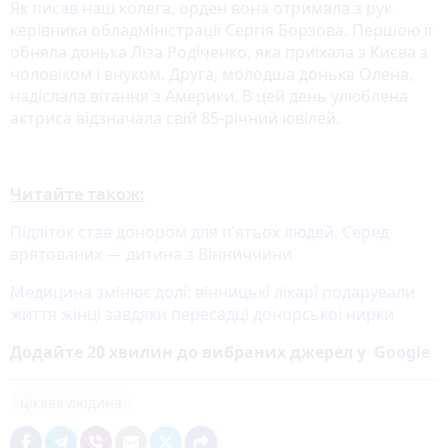
Як
писав
наш колега, орден вона отримала з рук
керівника обладміністрації Сергія Борзова. Першою її
обняла донька Ліза Родіченко, яка приїхала з Києва з
чоловіком і внуком. Друга, молодша донька Олена,
надіслала вітання з Америки. В цей день улюблена
актриса відзначала свій 85-річний ювілей.
Читайте також:
Підліток став донором для п’ятьох людей. Серед
врятованих — дитина з Вінниччини
Медицина змінює долі: вінницькі лікарі подарували
життя жінці завдяки пересадці донорської нирки
Додайте 20 хвилин до вибраних джерел у
Google
цікава людина