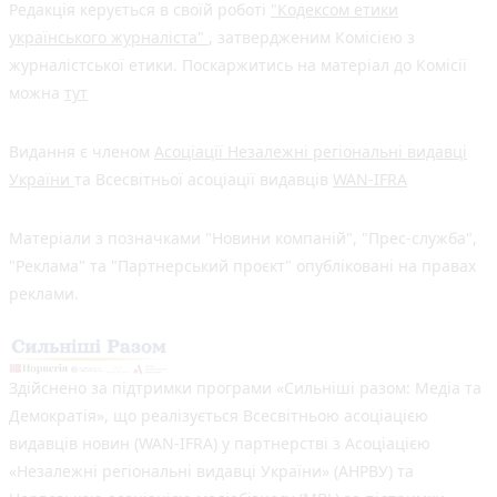
Редакція керується в своїй роботі
"Кодексом етики
українського журналіста"
, затвердженим Комісією з
журналістської етики. Поскаржитись на матеріал до Комісії
можна
тут
Видання є членом
Асоціації Незалежні регіональні видавці
України
та Всесвітньої асоціації видавців
WAN-IFRA
Матеріали з позначками "Новини компаній", "Прес-служба",
"Реклама" та "Партнерський проєкт" опубліковані на правах
реклами.
Здійснено за підтримки програми «Сильніші разом: Медіа та
Демократія», що реалізується Всесвітньою асоціацією
видавців новин (WAN-IFRA) у партнерстві з Асоціацією
«Незалежні регіональні видавці України» (АНРВУ) та