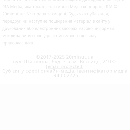
RIA Media, яка також є частиною Медіа корпорації RIA ©
20minut.ua. Усі права захищені. Будь-яка публiкацiя,
передрук чи наступне поширення матеріалів сайту у
друкованих або електронних засобах масової інформації
можлива винятково у разі письмового дозволу
правовласника.
©2017-2025 20minut.ua
вул. Ширшова, буд. 3-а, м. Вінниця, 21032
[email protected]
Cуб'єкт у сфері онлайн-медіа; ідентифікатор медіа
- R40-02726.