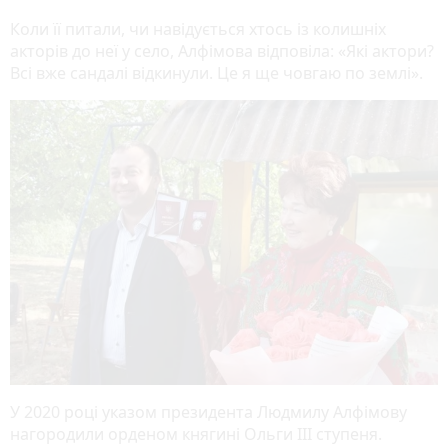
Коли її питали, чи навідується хтось із колишніх
акторів до неї у село, Алфімова відповіла: «Які актори?
Всі вже сандалі відкинули. Це я ще човгаю по землі».
У 2020 році указом президента Людмилу Алфімову
нагородили орденом княгині Ольги ІІІ ступеня.