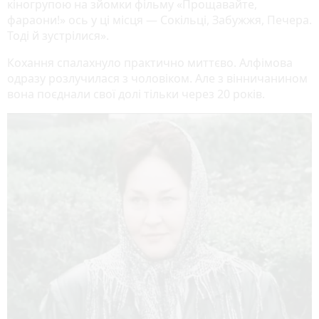
кіногрупою на зйомки фільму «Прощавайте,
фараони!» ось у ці місця — Сокільці, Забужжя, Печера.
Тоді й зустрілися».
Кохання спалахнуло практично миттєво. Алфімова
одразу розлучилася з чоловіком. Але з вінничанином
вона поєднали свої долі тільки через 20 років.