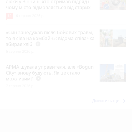
люки у Вінниці: хто отримав підряд і
чому місто відмовляється від старих
12
6 серпня 2026 р.
«Син занедужав після бойових травм,
то я сіла на комбайн»: відома співачка
збирає хліб
play_circle_filled
6 серпня 2026 р.
АРМА шукала управителя, але «Bogun
City» знову будують. Як це стало
можливим?
play_circle_filled
7 серпня 2026 р.
keyboard_arrow_right
Дивитись ще