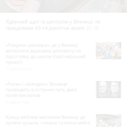
Ядерний щит із центром у Вінниці: як
працювала 43-тя ракетна армія
photo_camera
play_circle_filled
«Пакунок школяра»: де у Вінниці
витратити державну допомогу на
підготовку до школи (партнерський
проєкт)
3 серпня 2026 р.
«Гном» і «Шелдон»: Вінниця
проводить в останню путь двох
полеглих воїнів
2 години тому
Кращі меблеві магазини Вінниці: де
купити сучасні, стильні та якісні меблі