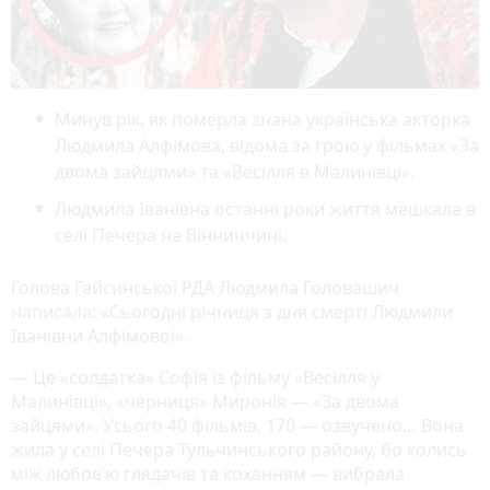
Минув рік, як померла знана українська акторка
Людмила Алфімова, відома за грою у фільмах «За
двома зайцями» та «Весілля в Малинівці».
Людмила Іванівна останні роки життя мешкала в
селі Печера на Вінниччині.
Голова Гайсинської РДА Людмила Головашич
написала
: «Сьогодні річниця з дня смерті Людмили
Іванівни Алфімової».
— Це «солдатка» Софія із фільму «Весілля у
Малинівці», «черниця» Миронія — «За двома
зайцями». Усього 40 фільмів, 170 — озвучено… Вона
жила у селі Печера Тульчинського району, бо колись
між любов’ю глядачів та коханням — вибрала