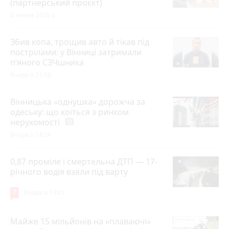
(партнерський проєкт)
8 липня 2026 р.
Збив копа, трощив авто й тікав під
пострілами: у Вінниці затримали
п’яного СЗЧшника
Вчора о 21:58
Вінницька «однушка» дорожча за
одеську: що коїться з ринком
нерухомості
photo_camera
Вчора о 14:24
0,87 проміле і смертельна ДТП — 17-
річного водія взяли під варту
7
Вчора о 13:01
Майже 15 мільйонів на «плаваючі»