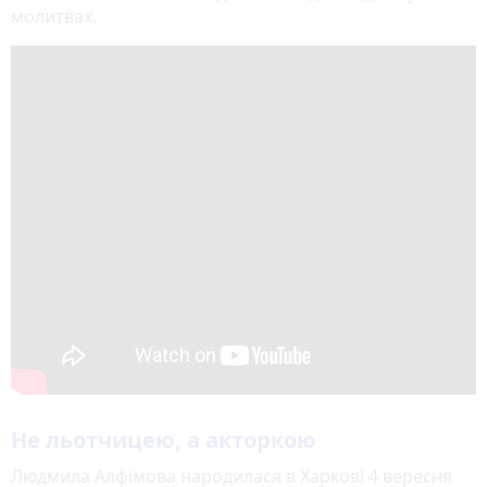
молитвах.
Не льотчицею, а акторкою
Людмила Алфімова народилася в Харкові 4 вересня