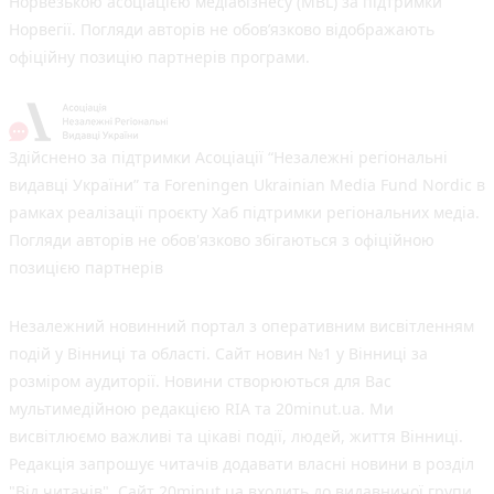
Норвезькою асоціацією медіабізнесу (MBL) за підтримки
Норвегії. Погляди авторів не обов’язково відображають
офіційну позицію партнерів програми.
Здійснено за підтримки Асоціації “Незалежні регіональні
видавці України” та Foreningen Ukrainian Media Fund Nordic в
рамках реалізації проєкту Хаб підтримки регіональних медіа.
Погляди авторів не обов'язково збігаються з офіційною
позицією партнерів
Незалежний новинний портал з оперативним висвітленням
подій у Вінниці та області. Сайт новин №1 у Вінниці за
розміром аудиторії. Новини створюються для Вас
мультимедійною редакцією RIA та 20minut.ua. Ми
висвітлюємо важливі та цікаві події, людей, життя Вінниці.
Редакція запрошує читачів додавати власні новини в розділ
"Від читачів". Сайт 20minut.ua входить до видавничої групи