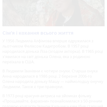
Сімʼя і кохання всього життя
У 1956 Людмила Алфімова вперше одружилася з
льотчиком Феліксом Кадигробом. В 1957 році
народилася донька Ліза (згодом акторка). В 1965 році
з'явилася на світ донька Олена, яка з родиною
переїхала в США.
В Людмили Іванівни є чотири онуки. Старша онука
Анна народилася в 1986 році. 2 березня 2006-го
Олена народила доньку Машу — наймолодшу онучку
Людмили. Також є три правнуки.
В 1973 році красуня-актриса на зйомках фільму
«Прощавайте, фараони» познайомилася з 50-річним
головою колгоспу Іваном Кальницьким (був старший