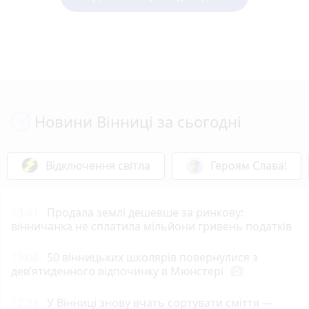
Новини Вінниці за сьогодні
Відключення світла
Героям Слава!
13:41
Продала землі дешевше за ринкову:
вінничанка не сплатила мільйони гривень податків
13:08
50 вінницьких школярів повернулися з
дев’ятиденного відпочинку в Мюнстері
photo_camera
12:33
У Вінниці знову вчать сортувати сміття —