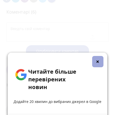
Коментарі (6)
Опублікувати коментар
×
Міша Гаптенко
Читайте більше
23 лютого 2025 р.
перевірених
Кохання-сила!
новин
reply
share
remove
add
0
Додайте 20 хвилин до вибраних джерел в Google
Тетяна Шапельська