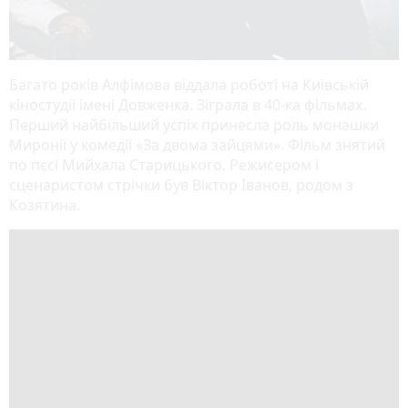
Багато років Алфімова віддала роботі на Київській
кіностудії імені Довженка. Зіграла в 40-ка фільмах.
Перший найбільший успіх принесла роль монашки
Миронії у комедії «За двома зайцями». Фільм знятий
по пєсі Мийхала Старицького. Режисером і
сценаристом стрічки був Віктор Іванов, родом з
Козятина.