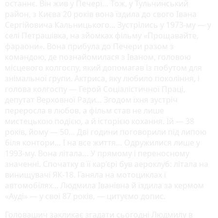
останнє. Він жив у Печері… Тож, у Тульчинський
район, з Києва 20 років вона їздила до свого Івана
Сергійовича Кальницького... Зустрілись у 1973-му — у
селі Петрашівка, на зйомках фільму «Прощавайте,
фараони». Вона прибула до Печери разом з
командою, де познайомилася з Іваном, головою
місцевого колгоспу, який допомагав із побутом для
знімальної групи. Актриса, яку любило покоління, і
голова колгоспу — Герой Соціалістичної Праці,
депутат Верховної Ради... Згодом їхня зустріч
переросла в любов, а фільм став не лише
мистецькою подією, а й історією кохання. Їй — 38
років, йому — 50… Дві години поговорили під липою
біля контори… І на все життя… Одружилися лише у
1993-му. Вона літала… У прямому і переносному
значенні. Спочатку в її кар’єрі був аероклуб: літала на
винищувачі ЯК-18. Ганяла на мотоциклах і
автомобілях... Людмила Іванівна й їздила за кермом
«Ауді» — у свої 87 років, — цитуємо допис.
Головашич закликає згадати сьогодні Людмилу в