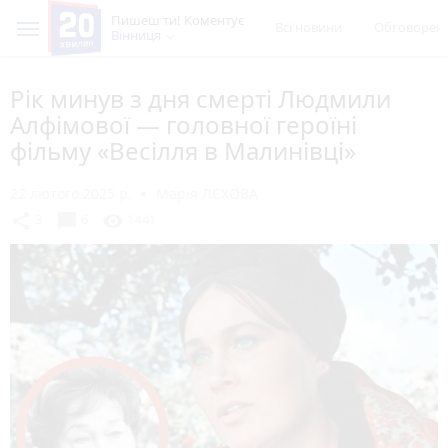
Пишеш ти! Коментує
Всі новини
Обговорен
Вінниця
Рік минув з дня смерті Людмили
Алфімової — головної героїні
фільму «Весілля в Малинівці»
22 лютого 2025 р.
Марія ЛЄХОВА
chat_bubble
share
visibility
3
6
1441