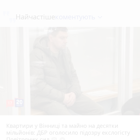
коментують
Найчастіше
17
Квартири у Вінниці та майно на десятки
6 серпня 2026 р.
мільйонів: ДБР оголосило підозру екслогісту
Повітряних сил
photo_camera
play_circle_filled