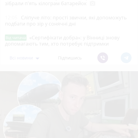
зібрали п'ять кілограм батарейок
photo_camera
12:05
Сліпуче літо: прості звички, які допоможуть
подбати про зір у сонячні дні
«Сертифікати добра»: у Вінниці знову
Від читача
допомагають тим, хто потребує підтримки
Всі новини
Підпишись