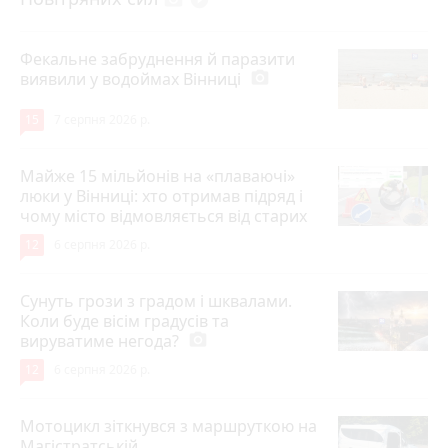
Фекальне забруднення й паразити
виявили у водоймах Вінниці
photo_camera
15
7 серпня 2026 р.
Майже 15 мільйонів на «плаваючі»
люки у Вінниці: хто отримав підряд і
чому місто відмовляється від старих
12
6 серпня 2026 р.
Сунуть грози з градом і шквалами.
Коли буде вісім градусів та
вируватиме негода?
photo_camera
12
6 серпня 2026 р.
Мотоцикл зіткнувся з маршруткою на
Магістратській