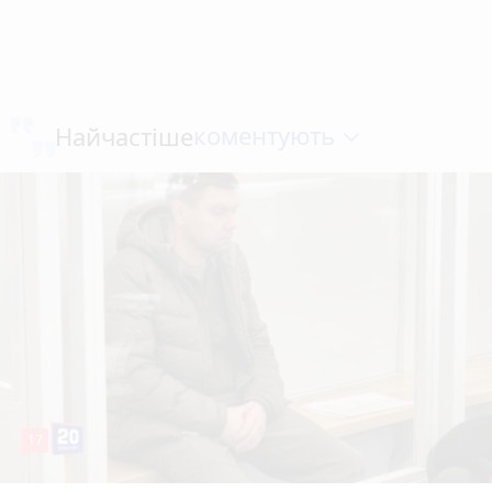
коментують
Найчастіше
17