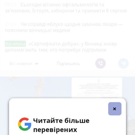
08:01
Сьогодні вітаємо офтальмологів та
зв'язкових. Історія, заборони та прикмети 8 серпня
21:01
Чи справді яблуко щодня замінює лікаря —
пояснили вінницькі медики
«Сертифікати добра»: у Вінниці знову
Від читача
допомагають тим, хто потребує підтримки
Всі новини
Підпишись
×
Читайте більше
перевірених