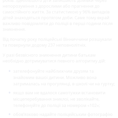
років. Здебільшого діти залишають домівки через
непорозуміння з дорослими або прагнення до
самостійного життя. За статистикою у 96% випадків
дітей знаходяться протягом доби. Саме тому вкрай
важливо повідомляти до поліції в перші години після
зникнення.
Від початку року поліцейські Вінниччини розшукали
та повернули додому 237 неповнолітніх.
У разі безвісного зникнення дитини батькам
необхідно дотримуватися певного алгоритму дій:
зателефонуйте найближчим друзям та
знайомим вашої дитини. Можливо вона
затрималась на прогулянці, в школі чи на гуртку;
якщо вам не вдалося самотужки встановити
місцеперебування зниклої, не зволікайте,
телефонуйте до поліції за номером «102»;
обов’язково надайте поліцейським фотографію