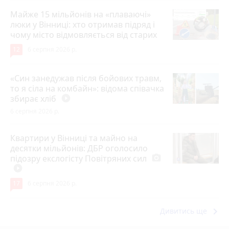
Майже 15 мільйонів на «плаваючі»
люки у Вінниці: хто отримав підряд і
чому місто відмовляється від старих
12
6 серпня 2026 р.
«Син занедужав після бойових травм,
то я сіла на комбайн»: відома співачка
збирає хліб
play_circle_filled
6 серпня 2026 р.
Квартири у Вінниці та майно на
десятки мільйонів: ДБР оголосило
підозру екслогісту Повітряних сил
photo_camera
play_circle_filled
17
6 серпня 2026 р.
keyboard_arrow_right
Дивитись ще