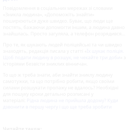
Повідомлення в соціальних мережах зі словами
«Зникла людина», «Допоможіть знайти»
поширюються дуже швидко. Буває, що люди ще
постять, бажаючи допомогти іншим, а людина давно
знайшлась. Просто загуляла, а телефон розрядився…
Про те, як шукають людей поліцейські та чи швидко
знаходять, редакція писала у статті «
Їх шукає поліція.
Щоб подати людину в розшук, не чекайте три доби
» з
історіями безвісти зниклих вінничан.
То що ж треба знати, аби знайти зниклу людину
самотужки, та що потрібно робити, якщо своїми
силами розшукати пропажу не вдалось? Необхідні
для пошуку кроки детально розписані у
матеріалі:
Рідна людина не прийшла додому? Куди
дзвонити в першу чергу і що ще треба зробити
Читайте також: