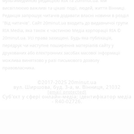
мультимедійною редакцією RIA та 20minut.ua. Ми
висвітлюємо важливі та цікаві події, людей, життя Вінниці.
Редакція запрошує читачів додавати власні новини в розділ
"Від читачів". Сайт 20minut.ua входить до видавничої групи
RIA Media, яка також є частиною Медіа корпорації RIA ©
20minut.ua. Усі права захищені. Будь-яка публiкацiя,
передрук чи наступне поширення матеріалів сайту у
друкованих або електронних засобах масової інформації
можлива винятково у разі письмового дозволу
правовласника.
©2017-2025 20minut.ua
вул. Ширшова, буд. 3-а, м. Вінниця, 21032
[email protected]
Cуб'єкт у сфері онлайн-медіа; ідентифікатор медіа
- R40-02726.