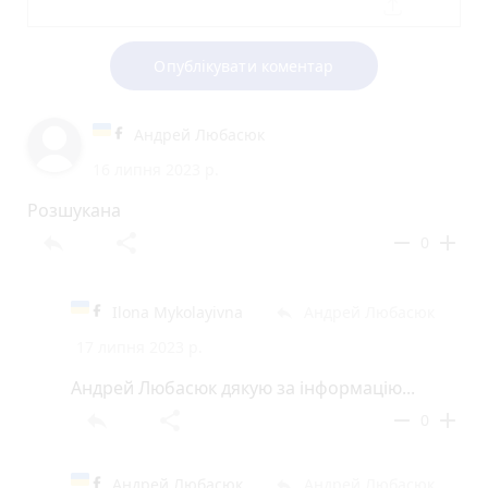
Опублікувати коментар
Андрей Любасюк
16 липня 2023 р.
Розшукана
reply
share
remove
add
0
Ilona Mykolayivna
Андрей Любасюк
reply
17 липня 2023 р.
Андрей Любасюк дякую за інформацію...
reply
share
remove
add
0
Андрей Любасюк
Андрей Любасюк
reply