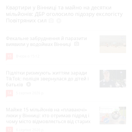
Квартири у Вінниці та майно на десятки
6 серпня 2026 р.
мільйонів: ДБР оголосило підозру екслогісту
Повітряних сил
photo_camera
play_circle_filled
Фекальне забруднення й паразити
виявили у водоймах Вінниці
photo_camera
15
Вчора о 15:12
Підлітки ризикують життям заради
TikTok: поліція звернулася до дітей і
батьків
play_circle_filled
14
5 серпня 2026 р.
Майже 15 мільйонів на «плаваючі»
люки у Вінниці: хто отримав підряд і
чому місто відмовляється від старих
12
6 серпня 2026 р.