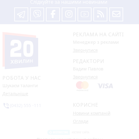
Слідкуйте за нашими новинами
РЕКЛАМА НА САЙТІ
Менеджер з реклами
Звернутися
РЕДАКТОРИ
Вадим Павлов
Звернутися
РОБОТА У НАС
Шукаєм таланти
Детальніше
КОРИСНЕ
phone_in_talk
(0432) 555 -111
Новини компаній
Огляди