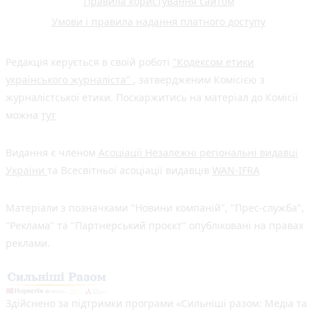
Правила користування сайтом
Умови і правила надання платного доступу
Редакція керується в своїй роботі
"Кодексом етики
українського журналіста"
, затвердженим Комісією з
журналістської етики. Поскаржитись на матеріал до Комісії
можна
тут
Видання є членом
Асоціації Незалежні регіональні видавці
України
та Всесвітньої асоціації видавців
WAN-IFRA
Матеріали з позначками "Новини компаній", "Прес-служба",
"Реклама" та "Партнерський проєкт" опубліковані на правах
реклами.
Здійснено за підтримки програми «Сильніші разом: Медіа та