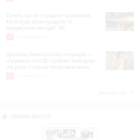
Сунуть грози з градом і шквалами.
Коли буде вісім градусів та
вируватиме негода?
photo_camera
12
6 серпня 2026 р.
Зробила гінекологічну операцію —
отримала опік ІІІ ступеня і келоїд на
пів руки. У клініці тепер мовчанка
10
5 серпня 2026 р.
keyboard_arrow_right
Дивитись ще
СВІЖИЙ ВИПУСК