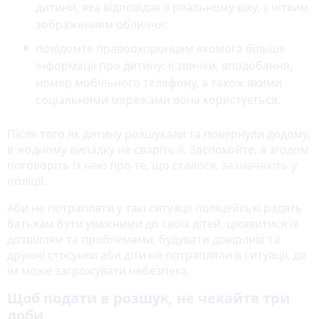
дитини, яка відповідає її реальному віку, з чітким
зображенням обличчя;
повідомте правоохоронцям якомога більше
інформації про дитину: її звички, вподобання,
номер мобільного телефону, а також якими
соціальними мережами вона користується.
Після того як дитину розшукали та повернули додому,
в жодному випадку не сваріть її. Заспокойте, а згодом
поговоріть із нею про те, що сталося,
зазначають
у
поліції.
Аби не потрапляти у такі ситуації поліцейські радять
батькам бути уважними до своїх дітей, цікавитися їх
дозвіллям та проблемами, будувати довірливі та
дружні стосунки аби діти не потрапляли в ситуації, де
їм може загрожувати небезпека.
Щоб подати в розшук, не чекайте три
доби