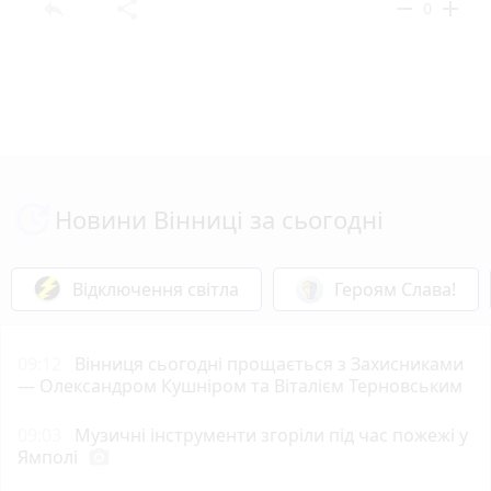
reply
share
remove
add
0
Новини Вінниці за сьогодні
Відключення світла
Героям Слава!
09:12
Вінниця сьогодні прощається з Захисниками
— Олександром Кушніром та Віталієм Терновським
09:03
Музичні інструменти згоріли під час пожежі у
Ямполі
photo_camera