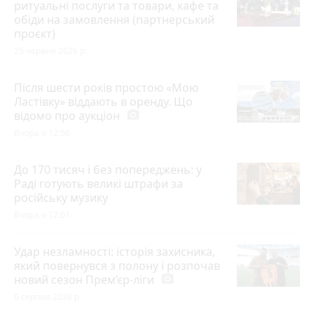
ритуальні послуги та товари, кафе та
обіди на замовлення (партнерський
проєкт)
25 червня 2026 р.
Після шести років простою «Мою
Ластівку» віддають в оренду. Що
відомо про аукціон
photo_camera
Вчора о 12:56
До 170 тисяч і без попереджень: у
Раді готують великі штрафи за
російську музику
Вчора о 12:01
Удар незламності: історія захисника,
який повернувся з полону і розпочав
новий сезон Прем’єр-ліги
photo_camera
6 серпня 2026 р.