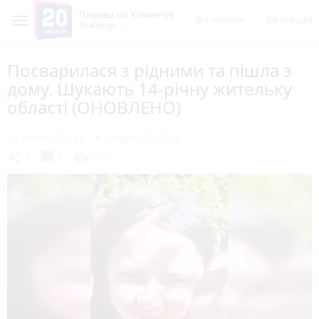
Пишеш ти! Коментує
Всі новини
Обговорен
Вінниця
Посварилася з рідними та пішла з
дому. Шукають 14-річну жительку
області (ОНОВЛЕНО)
16 липня 2023 р.
Марія ЛЄХОВА
chat_bubble
share
visibility
2
5
1269