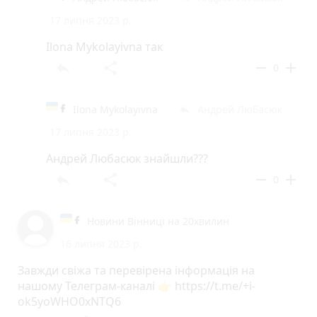
17 липня 2023 р.
Ilona Mykolayivna так
reply
share
remove
add
0
Ilona Mykolayivna
Андрей Любасюк
reply
17 липня 2023 р.
Андрей Любасюк знайшли???
reply
share
remove
add
0
Новини Вінниці на 20хвилин
16 липня 2023 р.
Завжди свіжа та перевірена інформація на
нашому Телеграм-каналі 👉 https://t.me/+i-
ok5yoWHO0xNTQ6