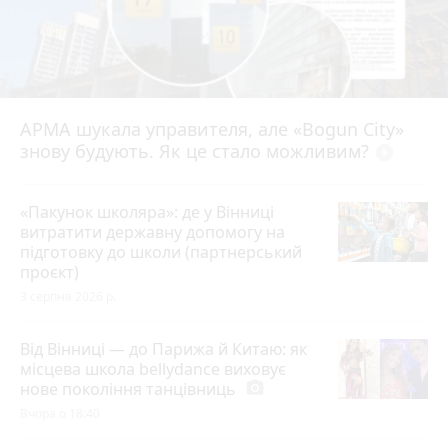
АРМА шукала управителя, але «Bogun City»
знову будують. Як це стало можливим?
play_circle_filled
«Пакунок школяра»: де у Вінниці
витратити державну допомогу на
підготовку до школи (партнерський
проєкт)
3 серпня 2026 р.
Від Вінниці — до Парижа й Китаю: як
місцева школа bellydance виховує
нове покоління танцівниць
photo_camera
Вчора о 18:40