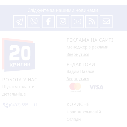
Слідкуйте за нашими новинами
РЕКЛАМА НА САЙТІ
Менеджер з реклами
Звернутися
РЕДАКТОРИ
Вадим Павлов
Звернутися
РОБОТА У НАС
Шукаєм таланти
Детальніше
КОРИСНЕ
phone_in_talk
(0432) 555 -111
Новини компаній
Огляди