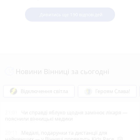
Дивитись ще 190 відповідей
Новини Вінниці за сьогодні
Відключення світла
Героям Слава!
21:01
Чи справді яблуко щодня замінює лікаря —
пояснили вінницькі медики
20:11
Медалі, подарунки та дистанції для
найменших — у Вінниці проведуть Kids Race
photo_camera