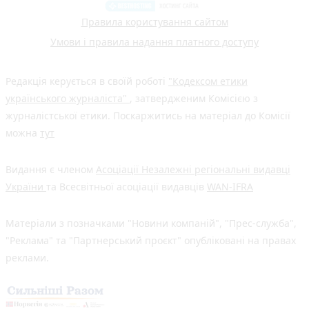
Правила користування сайтом
Умови і правила надання платного доступу
Редакція керується в своїй роботі
"Кодексом етики
українського журналіста"
, затвердженим Комісією з
журналістської етики. Поскаржитись на матеріал до Комісії
можна
тут
Видання є членом
Асоціації Незалежні регіональні видавці
України
та Всесвітньої асоціації видавців
WAN-IFRA
Матеріали з позначками "Новини компаній", "Прес-служба",
"Реклама" та "Партнерський проєкт" опубліковані на правах
реклами.