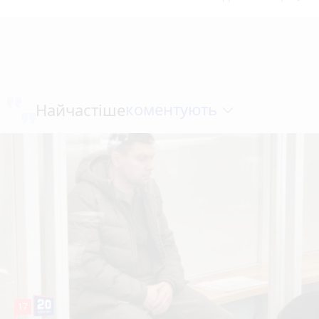
коментують
Найчастіше
17