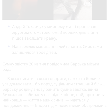
Андрій Токарчук у мирному житті працював
хірургом-стоматологом. З перших днів війни
пішов захищати країну.
Наш земляк мав звання лейтенанта. Сиротами
залишилося троє дітей.
Сумну звістку 20 квітня повідомила Барська міська
рада.
— Важко писати, важко говорити, важко та боляче
усвідомлювати... бо поряд суцільний страшний біль…
Барську родину знову ранить сумна звістка, війна
безжально забирає у нас рідне, цінне, найдорожче та
найкраще — життя наших синів, — йдеться у
повідомленні. — Вчора під мінометними обстрілами в