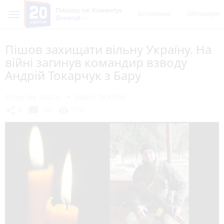
Пишеш ти! Коментує
Всі новини
Обговорен
Вінниця
Пішов захищати вільну Україну. На
війні загинув командир взводу
Андрій Токарчук з Бару
20 квітня 2022 р.
Марія ЛЄХОВА
chat_bubble
share
visibility
4
194
7551