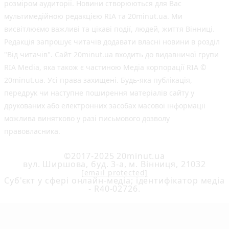
розміром аудиторії. Новини створюються для Вас
мультимедійною редакцією RIA та 20minut.ua. Ми
висвітлюємо важливі та цікаві події, людей, життя Вінниці.
Редакція запрошує читачів додавати власні новини в розділ
"Від читачів". Сайт 20minut.ua входить до видавничої групи
RIA Media, яка також є частиною Медіа корпорації RIA ©
20minut.ua. Усі права захищені. Будь-яка публiкацiя,
передрук чи наступне поширення матеріалів сайту у
друкованих або електронних засобах масової інформації
можлива винятково у разі письмового дозволу
правовласника.
©2017-2025 20minut.ua
вул. Ширшова, буд. 3-а, м. Вінниця, 21032
[email protected]
Cуб'єкт у сфері онлайн-медіа; ідентифікатор медіа
- R40-02726.