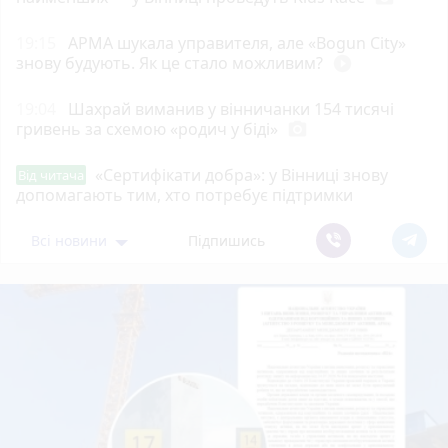
19:15
АРМА шукала управителя, але «Bogun City»
знову будують. Як це стало можливим?
play_circle_filled
19:04
Шахрай виманив у вінничанки 154 тисячі
гривень за схемою «родич у біді»
photo_camera
«Сертифікати добра»: у Вінниці знову
Від читача
допомагають тим, хто потребує підтримки
Всі новини
Підпишись