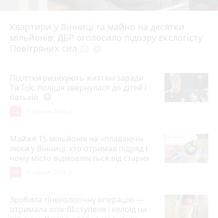
Квартири у Вінниці та майно на десятки
6 серпня 2026 р.
мільйонів: ДБР оголосило підозру екслогісту
Повітряних сил
photo_camera
play_circle_filled
Підлітки ризикують життям заради
TikTok: поліція звернулася до дітей і
батьків
play_circle_filled
14
5 серпня 2026 р.
Майже 15 мільйонів на «плаваючі»
люки у Вінниці: хто отримав підряд і
чому місто відмовляється від старих
12
6 серпня 2026 р.
Зробила гінекологічну операцію —
отримала опік ІІІ ступеня і келоїд на