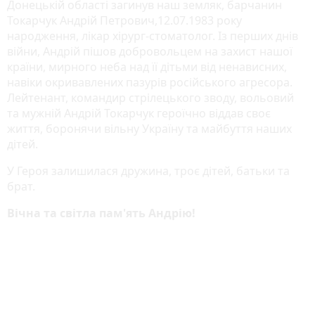
Донецькій області загинув наш земляк, барчанин
Токарчук Андрій Петрович,12.07.1983 року
народження, лікар хірург-стоматолог. Із перших днів
війни, Андрій пішов добровольцем на захист нашої
країни, мирного неба над її дітьми від ненависних,
навіки окривавлених пазурів російського агресора.
Лейтенант, командир стрілецького зводу, вольовий
та мужній Андрій Токарчук героїчно віддав своє
життя, боронячи вільну Україну та майбуття наших
дітей.
У Героя залишилася дружина, троє дітей, батьки та
брат.
Вічна та світла пам'ять Андрію!