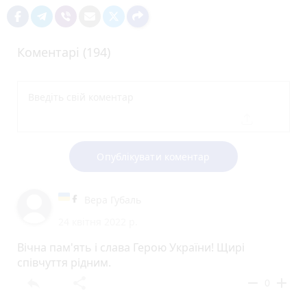
Коментарі (194)
Опублікувати коментар
Вера Губаль
24 квітня 2022 р.
Вічна пам'ять і слава Герою України! Щирі
співчуття рідним.
reply
share
remove
add
0