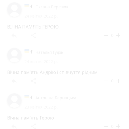
Оксана Березюк
24 квітня 2022 р.
ВІЧНА ПАМЯТЬ ГЕРОЮ.
reply
share
remove
add
0
Наталья Гудзь
24 квітня 2022 р.
Вічна пам'ять Андрію і співчуття рідним
reply
share
remove
add
0
Антоніна Бернацька
23 квітня 2022 р.
Вічна пам'ять Герою
reply
share
remove
add
0