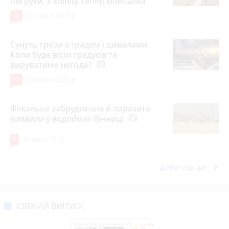
пів руки. У клініці тепер мовчанка
10
5 серпня 2026 р.
Сунуть грози з градом і шквалами.
Коли буде вісім градусів та
вируватиме негода?
photo_camera
10
6 серпня 2026 р.
Фекальне забруднення й паразити
виявили у водоймах Вінниці
photo_camera
9
Вчора о 15:12
keyboard_arrow_right
Дивитись ще
СВІЖИЙ ВИПУСК