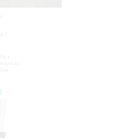
ої
и з
ту з
ікарська
бків