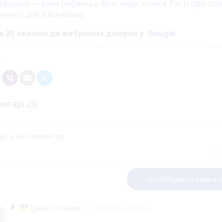
трашно — руки роблять». Власниця ательє Tiach про по
уніції для військових
е 20 хвилин до вибраних джерел у
Google
нтарі (3)
Опублікувати комент
Ірина Олійник
20 липня 2023 р.