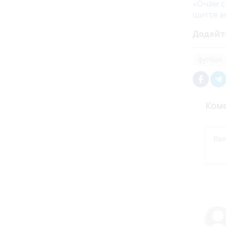
«Очам с
шиття ам
Додайт
футбол
Коме