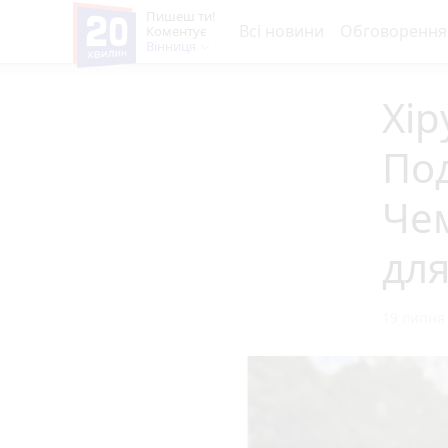
Пишеш ти!
Всі новини
Обговорення
Коментує
Вінниця
Хір
Под
Чем
для
19 липня 