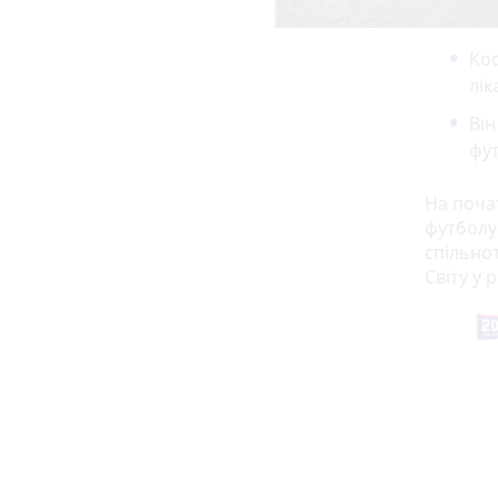
Кос
лік
Він
фут
На почат
футболу
спільнот
Світу у 