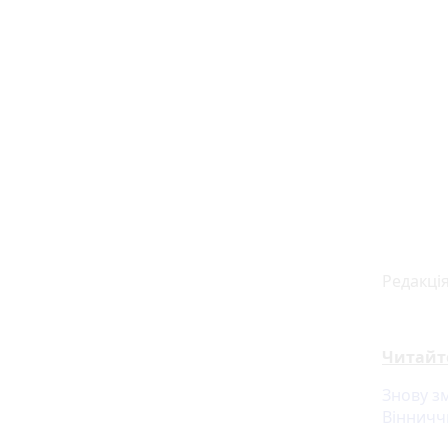
Редакція
Читайт
Знову з
Вінничч