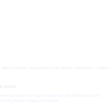
 RIA/20 хвилин приєднується до вітань! Українці — найк
е також:
може лагодити авто для наших воїнів! Добровольцю з
ини зробили складну операцію