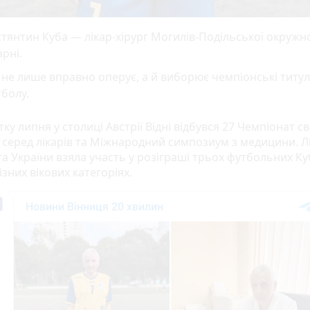
тянтин Куба — лікар-хірург Могилів-Подільської окружн
арні.
 не лише вправно оперує, а й виборює чемпіонські титул
болу.
ку липня у столиці Австрії Відні відбувся 27 Чемпіонат сві
 серед лікарів та Міжнародний симпозиум з медицини. Л
а України взяла участь у розіграші трьох футбольних Ку
різних вікових категоріях.