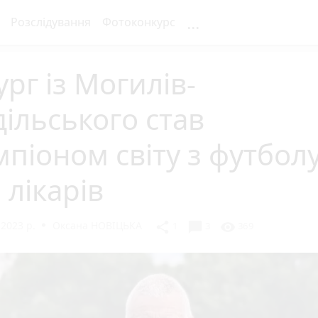
...
Розслідування
Фотоконкурс
ург із Могилів-
ільського став
піоном світу з футбол
 лікарів
2023 р.
Оксана НОВІЦЬКА
chat_bubble
share
visibility
1
3
369