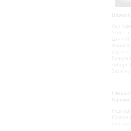
Церемо
Сьогодні
Успенсь
Дачний 
Журналі
другого
Брацлав
соборі. 
Захисни
Глибокі
Героям!
Редакція
Розпові
них та ї