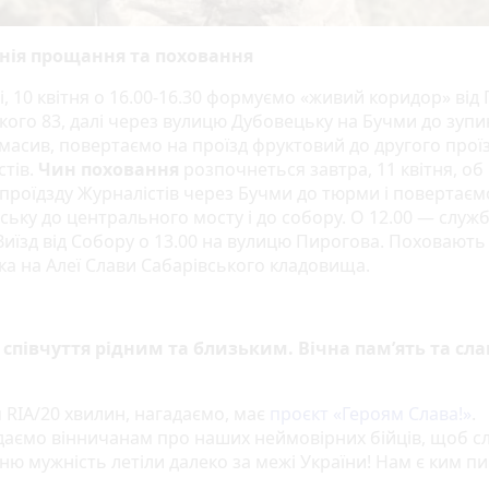
нія прощання та поховання
, 10 квітня о 16.00-16.30 формуємо «живий коридор» від 
кого 83, далі через вулицю Дубовецьку на Бучми до зупи
масив, повертаємо на проїзд фруктовий до другого прої
стів.
Чин поховання
розпочнеться завтра, 11 квітня, об
 проїдзду Журналістів через Бучми до тюрми і повертаєм
ську до центрального мосту і до собору. О 12.00 — служб
Виїзд від Собору о 13.00 на вулицю Пирогова. Поховають
ка на Алеї Слави Сабарівського кладовища.
 співчуття рідним та близьким. Вічна пам’ять та сла
 RIA/20 хвилин, нагадаємо, має
проєкт «‎Героям Слава!»
‎.
даємо вінничанам про наших неймовірних бійців, щоб с
хню мужність летіли далеко за межі України! Нам є ким п