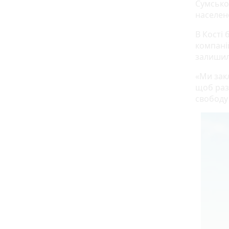
Сумсько
населен
В Кості 
компані
залишили
«Ми зак
щоб раз
свободу 