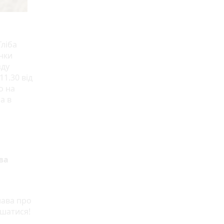
Гліба
нки
зду
11.30 від
о на
а в
ва
лава про
ишатися!