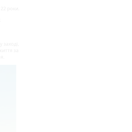
22 роки.
к
 заході,
життя за
я.