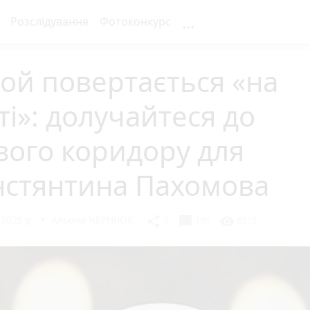
...
Розслідування
Фотоконкурс
ой повертається «на
і»: долучайтеся до
вого коридору для
нстянтина Пахомова
 2025 р.
Альона ЧЕРНІЮК
chat_bubble
share
visibility
3
136
8215