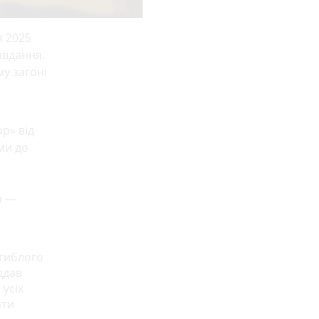
я 2025
авдання.
у загоні
і
р» від
ми до
я —
агиблого
ддав
 усіх
ати