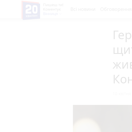
Пишеш ти!
Всі новини
Обговорення
Коментує
Вінниця
Гер
щит
жи
Ко
10 квітня