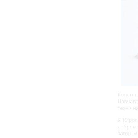
Констян
Навчався
технічн
У 19 рок
доброво
загоні «