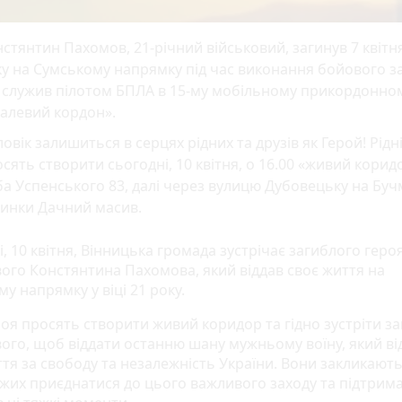
стянтин Пахомов, 21-річний військовий, загинув 7 квітн
у на Сумському напрямку під час виконання бойового з
 служив пілотом БПЛА в 15-му мобільному прикордонном
талевий кордон».
овік залишиться в серцях рідних та друзів як Герой! Рідн
сять створити сьогодні, 10 квітня, о 16.00 «живий коридо
ба Успенського 83, далі через вулицю Дубовецьку на Буч
пинки Дачний масив.
, 10 квітня, Вінницька громада зустрічає загиблого геро
вого Констянтина Пахомова, який віддав своє життя на
у напрямку у віці 21 року.
роя просять створити живий коридор та гідно зустріти з
вого, щоб віддати останню шану мужньому воїну, який ві
тя за свободу та незалежність України. Вони закликають
жих приєднатися до цього важливого заходу та підтрим