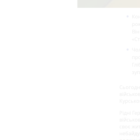
Кон
рок
Він
«С
Чол
про
Глі
зу
Сьогодні
військо
Курськом
Рідні Ге
військо
своє жит
небайду