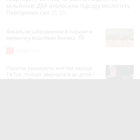
мільйонів: ДБР оголосило підозру екслогісту
Повітряних сил
photo_camera
play_circle_filled
Фекальне забруднення й паразити
виявили у водоймах Вінниці
photo_camera
15
Вчора о 15:12
Підлітки ризикують життям заради
TikTok: поліція звернулася до дітей і
батьків
play_circle_filled
14
5 серпня 2026 р.
Майже 15 мільйонів на «плаваючі»
люки у Вінниці: хто отримав підряд і
чому місто відмовляється від старих
12
6 серпня 2026 р.