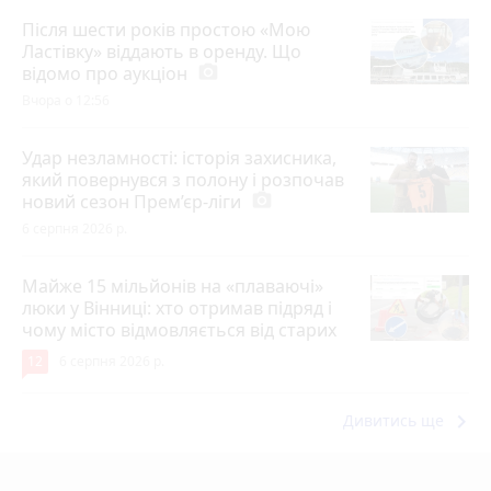
Після шести років простою «Мою
Ластівку» віддають в оренду. Що
відомо про аукціон
photo_camera
Вчора о 12:56
Удар незламності: історія захисника,
який повернувся з полону і розпочав
новий сезон Прем’єр-ліги
photo_camera
6 серпня 2026 р.
Майже 15 мільйонів на «плаваючі»
люки у Вінниці: хто отримав підряд і
чому місто відмовляється від старих
12
6 серпня 2026 р.
keyboard_arrow_right
Дивитись ще