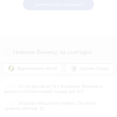
Дивитись ще 6 відповідей
Новини Вінниці за сьогодні
Відключення світла
Героям Слава!
10:45
Сотня дронів за 18,4 мільйона. Вінницька
мерія оголосила новий тендер для ЗСУ
10:01
39 раків обійшлися у майже 130 тисяч
гривень збитків
photo_camera