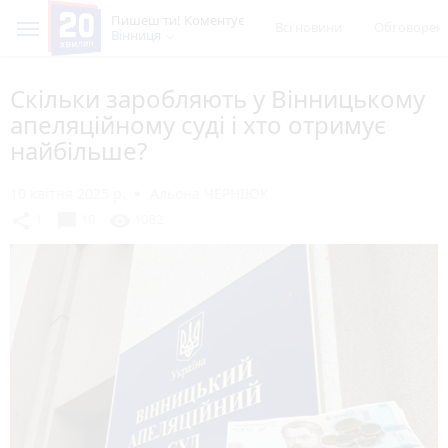
Пишеш ти! Коментує
Всі новини
Обговорен
Вінниця
Скільки заробляють у Вінницькому
апеляційному суді і хто отримує
найбільше?
10 квітня 2025 р.
Альона ЧЕРНІЮК
chat_bubble
share
visibility
1
10
1082