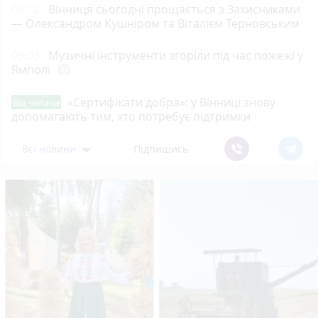
09:12
Вінниця сьогодні прощається з Захисниками
— Олександром Кушніром та Віталієм Терновським
09:03
Музичні інструменти згоріли під час пожежі у
Ямполі
photo_camera
«Сертифікати добра»: у Вінниці знову
Від читача
допомагають тим, хто потребує підтримки
Всі новини
Підпишись