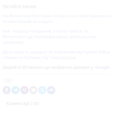
Читайте також:
На Вінниччині болгарин попався на спробі вивезення
лісоматеріалів за кордон
Бив, тікав від покарання, а потім каявся: на
Вінниччині суд підтвердив вирок домашньому
кривднику
Дрон замість швидкої: як побратими врятували бійця
«Червоної Калини» під Покровськом
Додайте 20 хвилин до вибраних джерел у
Google
суд
Коментарі (10)