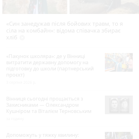
«Син занедужав після бойових травм, то я
сіла на комбайн»: відома співачка збирає
хліб
play_circle_filled
«Пакунок школяра»: де у Вінниці
витратити державну допомогу на
підготовку до школи (партнерський
проєкт)
3 серпня 2026 р.
Вінниця сьогодні прощається з
Захисниками — Олександром
Кушніром та Віталієм Терновським
за годину
Допоможуть у тяжку хвилину: