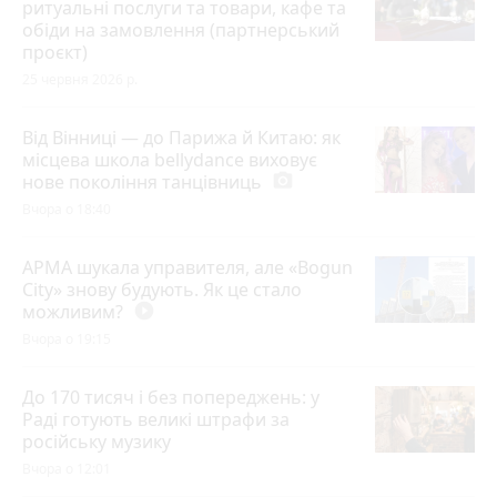
ритуальні послуги та товари, кафе та
обіди на замовлення (партнерський
проєкт)
25 червня 2026 р.
Від Вінниці — до Парижа й Китаю: як
місцева школа bellydance виховує
нове покоління танцівниць
photo_camera
Вчора о 18:40
АРМА шукала управителя, але «Bogun
City» знову будують. Як це стало
можливим?
play_circle_filled
Вчора о 19:15
До 170 тисяч і без попереджень: у
Раді готують великі штрафи за
російську музику
Вчора о 12:01