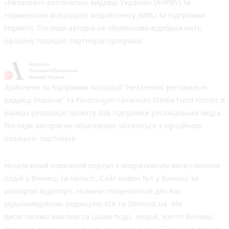
«Незалежні регіональні видавці України» (АНРВУ) та
Норвезькою асоціацією медіабізнесу (MBL) за підтримки
Норвегії. Погляди авторів не обов’язково відображають
офіційну позицію партнерів програми.
Здійснено за підтримки Асоціації “Незалежні регіональні
видавці України” та Foreningen Ukrainian Media Fund Nordic в
рамках реалізації проєкту Хаб підтримки регіональних медіа.
Погляди авторів не обов'язково збігаються з офіційною
позицією партнерів
Незалежний новинний портал з оперативним висвітленням
подій у Вінниці та області. Сайт новин №1 у Вінниці за
розміром аудиторії. Новини створюються для Вас
мультимедійною редакцією RIA та 20minut.ua. Ми
висвітлюємо важливі та цікаві події, людей, життя Вінниці.