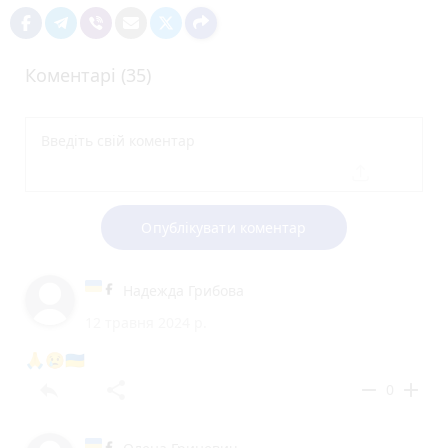
Коментарі (35)
Опублікувати коментар
Надежда Грибова
12 травня 2024 р.
🙏😢🇺🇦
reply
share
remove
add
0