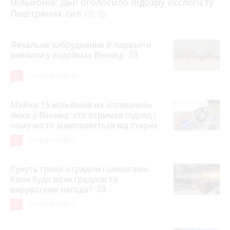
мільйонів: ДБР оголосило підозру екслогісту
Повітряних сил
photo_camera
play_circle_filled
Фекальне забруднення й паразити
виявили у водоймах Вінниці
photo_camera
15
7 серпня 2026 р.
Майже 15 мільйонів на «плаваючі»
люки у Вінниці: хто отримав підряд і
чому місто відмовляється від старих
12
6 серпня 2026 р.
Сунуть грози з градом і шквалами.
Коли буде вісім градусів та
вируватиме негода?
photo_camera
12
6 серпня 2026 р.