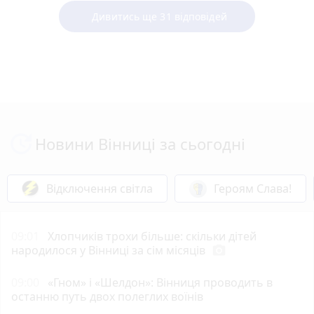
Дивитись ще 31 відповідей
Новини Вінниці за сьогодні
Відключення світла
Героям Слава!
09:01
Хлопчиків трохи більше: скільки дітей
народилося у Вінниці за сім місяців
photo_camera
09:00
«Гном» і «Шелдон»: Вінниця проводить в
останню путь двох полеглих воїнів