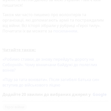
пишатися!
Також ми часто пишемо про волонтерів та
організації, які допомагають армії та постраждалим
від війни. Всі історії зібрали у рубриці «Герої тилу».
Почитати їх ви можете за
посиланням
.
Читайте також:
«Робимо ставки, де знову перейдуть дорогу на
Соборній». Чому вінничани байдужі до полеглих
воїнів?
«Піду за тата воювати». Після загибелі батька син
вступив до військового ліцею
Додайте 20 хвилин до вибраних джерел у
Google
Герої війни