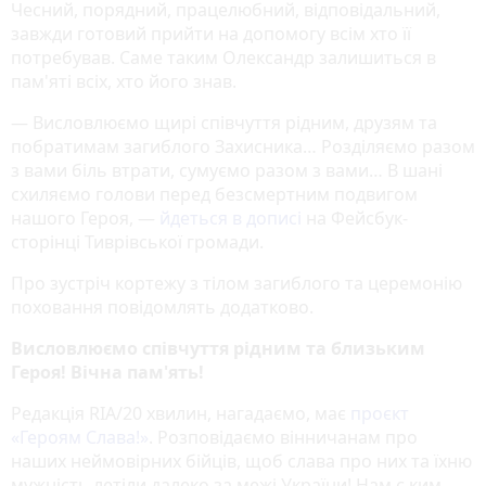
Чесний, порядний, працелюбний, відповідальний,
завжди готовий прийти на допомогу всім хто її
потребував. Саме таким Олександр залишиться в
пам'яті всіх, хто його знав.
— Висловлюємо щирі співчуття рідним, друзям та
побратимам загиблого Захисника… Розділяємо разом
з вами біль втрати, сумуємо разом з вами… В шані
схиляємо голови перед безсмертним подвигом
нашого Героя, —
йдеться в дописі
на Фейсбук-
сторінці Тиврівської громади.
Про зустріч кортежу з тілом загиблого та церемонію
поховання повідомлять додатково.
Висловлюємо співчуття рідним та близьким
Героя! Вічна пам'ять!
Редакція RIA/20 хвилин, нагадаємо, має
проєкт
«‎Героям Слава!»
‎. Розповідаємо вінничанам про
наших неймовірних бійців, щоб слава про них та їхню
мужність летіли далеко за межі України! Нам є ким