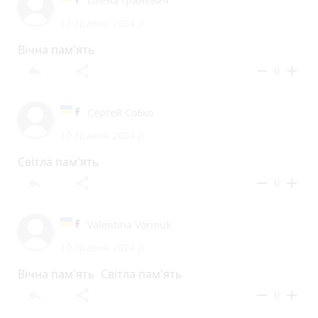
Олена Гриневич
11 травня 2024 р.
Вічна пам'ять
reply
share
remove
add
0
Сергей Собко
10 травня 2024 р.
Світла пам'ять
reply
share
remove
add
0
Valentina Vorinuk
10 травня 2024 р.
Вічна пам'ять Світла пам'ять
reply
share
remove
add
0