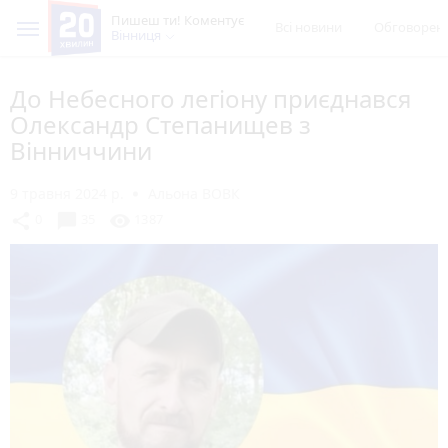
Пишеш ти! Коментує
Всі новини
Обговорен
Вінниця
До Небесного легіону приєднався
Олександр Степанищев з
Вінниччини
9 травня 2024 р.
Альона ВОВК
chat_bubble
share
visibility
0
35
1387