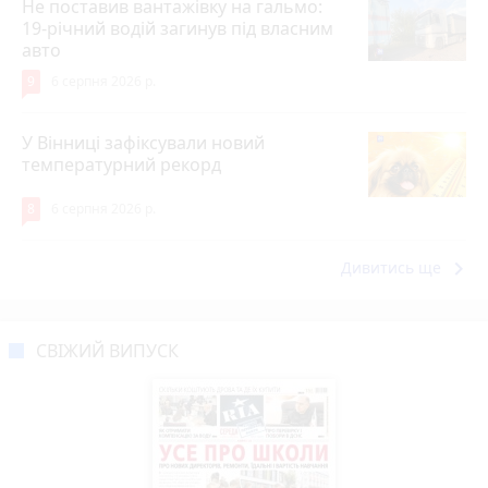
Не поставив вантажівку на гальмо:
19-річний водій загинув під власним
авто
9
6 серпня 2026 р.
У Вінниці зафіксували новий
температурний рекорд
8
6 серпня 2026 р.
keyboard_arrow_right
Дивитись ще
СВІЖИЙ ВИПУСК