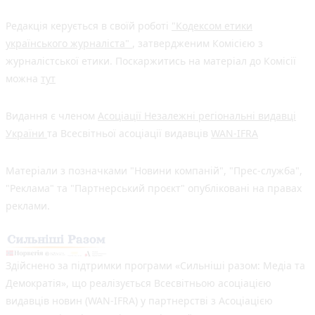
Редакція керується в своїй роботі
"Кодексом етики
українського журналіста"
, затвердженим Комісією з
журналістської етики. Поскаржитись на матеріал до Комісії
можна
тут
Видання є членом
Асоціації Незалежні регіональні видавці
України
та Всесвітньої асоціації видавців
WAN-IFRA
Матеріали з позначками "Новини компаній", "Прес-служба",
"Реклама" та "Партнерський проєкт" опубліковані на правах
реклами.
Здійснено за підтримки програми «Сильніші разом: Медіа та
Демократія», що реалізується Всесвітньою асоціацією
видавців новин (WAN-IFRA) у партнерстві з Асоціацією