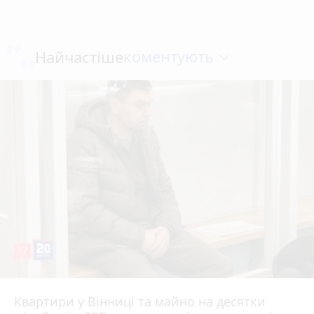
коментують
Найчастіше
17
Квартири у Вінниці та майно на десятки
6 серпня 2026 р.