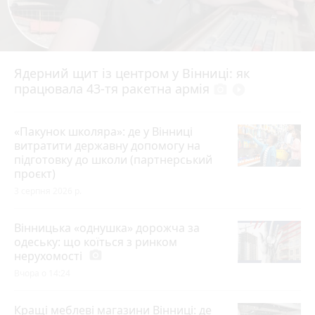
Ядерний щит із центром у Вінниці: як
працювала 43-тя ракетна армія
photo_camera
play_circle_filled
«Пакунок школяра»: де у Вінниці
витратити державну допомогу на
підготовку до школи (партнерський
проєкт)
3 серпня 2026 р.
Вінницька «однушка» дорожча за
одеську: що коїться з ринком
нерухомості
photo_camera
Вчора о 14:24
Кращі меблеві магазини Вінниці: де