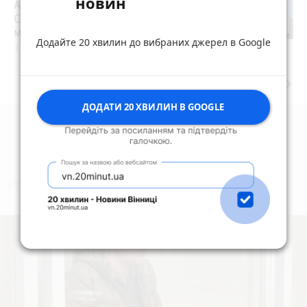
новин
АРМА шукала управителя, але «Bogun
City» знову будують. Як це стало
можливим?
play_circle_filled
Додайте 20 хвилин до вибраних джерел в Google
7 серпня 2026 р.
keyboard_arrow_right
Дивитись ще
ДОДАТИ 20 ХВИЛИН В GOOGLE
коментують
Найчастіше