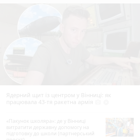
Ядерний щит із центром у Вінниці: як
працювала 43-тя ракетна армія
photo_camera
play_circle_filled
«Пакунок школяра»: де у Вінниці
витратити державну допомогу на
підготовку до школи (партнерський
проєкт)