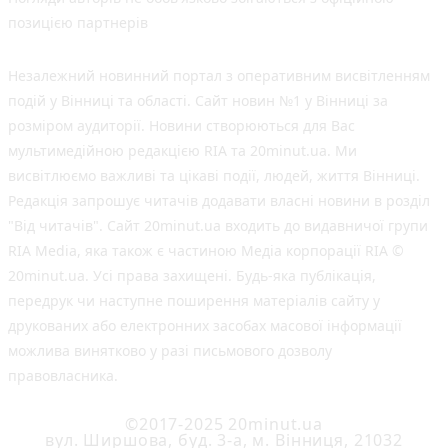
позицією партнерів
Незалежний новинний портал з оперативним висвітленням
подій у Вінниці та області. Сайт новин №1 у Вінниці за
розміром аудиторії. Новини створюються для Вас
мультимедійною редакцією RIA та 20minut.ua. Ми
висвітлюємо важливі та цікаві події, людей, життя Вінниці.
Редакція запрошує читачів додавати власні новини в розділ
"Від читачів". Сайт 20minut.ua входить до видавничої групи
RIA Media, яка також є частиною Медіа корпорації RIA ©
20minut.ua. Усі права захищені. Будь-яка публiкацiя,
передрук чи наступне поширення матеріалів сайту у
друкованих або електронних засобах масової інформації
можлива винятково у разі письмового дозволу
правовласника.
©2017-2025 20minut.ua
вул. Ширшова, буд. 3-а, м. Вінниця, 21032