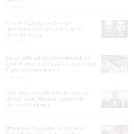
3 серпня 2026 р.
«Гном» і «Шелдон»: Вінниця
проводить в останню путь двох
полеглих воїнів
2 години тому
Кращі меблеві магазини Вінниці: де
купити сучасні, стильні та якісні меблі
(партнерський проєкт)
8 липня 2026 р.
Збив копа, трощив авто й тікав під
пострілами: у Вінниці затримали
п’яного СЗЧшника
Вчора о 21:58
Вінницька «однушка» дорожча за
одеську: що коїться з ринком