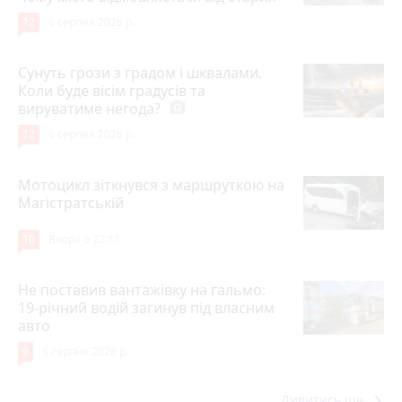
12
6 серпня 2026 р.
Сунуть грози з градом і шквалами.
Коли буде вісім градусів та
вируватиме негода?
photo_camera
12
6 серпня 2026 р.
Мотоцикл зіткнувся з маршруткою на
Магістратській
10
Вчора о 22:11
Не поставив вантажівку на гальмо:
19-річний водій загинув під власним
авто
9
6 серпня 2026 р.
keyboard_arrow_right
Дивитись ще