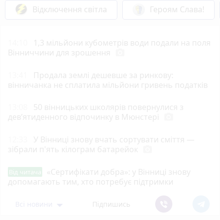
Відключення світла
Героям Слава!
14:10
1,3 мільйони кубометрів води подали на поля
Вінниччини для зрошення
photo_camera
13:41
Продала землі дешевше за ринкову:
вінничанка не сплатила мільйони гривень податків
13:08
50 вінницьких школярів повернулися з
дев’ятиденного відпочинку в Мюнстері
photo_camera
12:33
У Вінниці знову вчать сортувати сміття —
зібрали п'ять кілограм батарейок
photo_camera
«Сертифікати добра»: у Вінниці знову
Від читача
допомагають тим, хто потребує підтримки
Всі новини
Підпишись