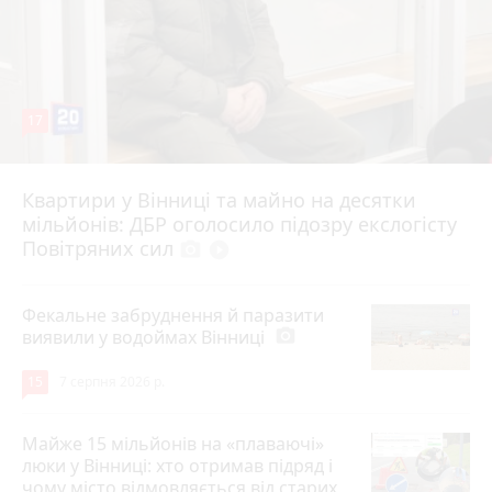
17
Квартири у Вінниці та майно на десятки
6 серпня 2026 р.
мільйонів: ДБР оголосило підозру екслогісту
Повітряних сил
photo_camera
play_circle_filled
Фекальне забруднення й паразити
виявили у водоймах Вінниці
photo_camera
15
7 серпня 2026 р.
Майже 15 мільйонів на «плаваючі»
люки у Вінниці: хто отримав підряд і
чому місто відмовляється від старих