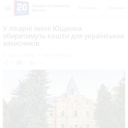
Пишеш ти! Коментує
Всі новини
Обговорен
Вінниця
У лікарні імені Ющенка
збиратимуть кошти для українських
захисників
9 червня 2026 р.
Марія ЛЄХОВА
chat_bubble
share
visibility
0
0
141