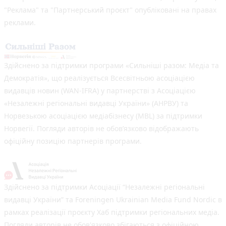
"Реклама" та "Партнерський проєкт" опубліковані на правах
реклами.
Здійснено за підтримки програми «Сильніші разом: Медіа та
Демократія», що реалізується Всесвітньою асоціацією
видавців новин (WAN-IFRA) у партнерстві з Асоціацією
«Незалежні регіональні видавці України» (АНРВУ) та
Норвезькою асоціацією медіабізнесу (MBL) за підтримки
Норвегії. Погляди авторів не обов’язково відображають
офіційну позицію партнерів програми.
Здійснено за підтримки Асоціації “Незалежні регіональні
видавці України” та Foreningen Ukrainian Media Fund Nordic в
рамках реалізації проєкту Хаб підтримки регіональних медіа.
Погляди авторів не обов'язково збігаються з офіційною