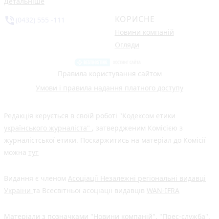
Детальніше
КОРИСНЕ
phone_in_talk
(0432) 555 -111
Новини компаній
Огляди
Правила користування сайтом
Умови і правила надання платного доступу
Редакція керується в своїй роботі
"Кодексом етики
українського журналіста"
, затвердженим Комісією з
журналістської етики. Поскаржитись на матеріал до Комісії
можна
тут
Видання є членом
Асоціації Незалежні регіональні видавці
України
та Всесвітньої асоціації видавців
WAN-IFRA
Матеріали з позначками "Новини компаній", "Прес-служба",