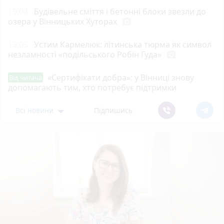
19:04
Будівельне сміття і бетонні блоки звезли до
озера у Вінницьких Хуторах
photo_camera
19:03
Устим Кармелюк: літинська тюрма як символ
незламності «подільського Робін Гуда»
photo_camera
«Сертифікати добра»: у Вінниці знову
Від читача
допомагають тим, хто потребує підтримки
Всі новини
Підпишись