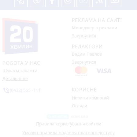
РЕКЛАМА НА САЙТІ
Менеджер з реклами
Звернутися
РЕДАКТОРИ
Вадим Павлов
Звернутися
РОБОТА У НАС
Шукаєм таланти
Детальніше
КОРИСНЕ
phone_in_talk
(0432) 555 -111
Новини компаній
Огляди
Правила користування сайтом
Умови і правила надання платного доступу