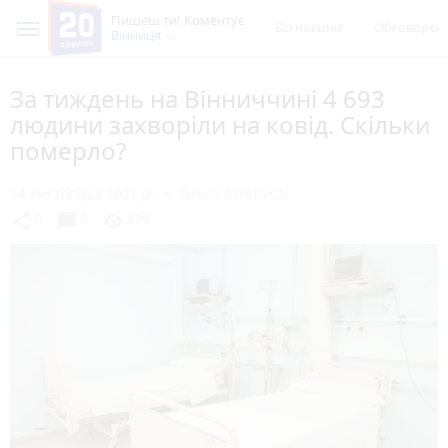
Пишеш ти! Коментує
Всі новини
Обговорен
Вінниця
За тиждень на Вінниччині 4 693
людини захворіли на ковід. Скільки
померло?
14 листопада 2021 р.
Ольга БОБРУСЬ
chat_bubble
share
visibility
0
9
879