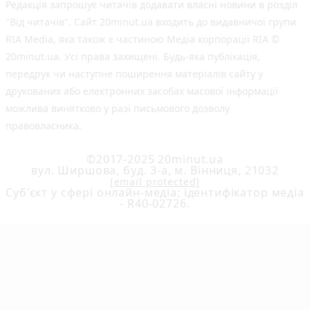
Редакція запрошує читачів додавати власні новини в розділ
"Від читачів". Сайт 20minut.ua входить до видавничої групи
RIA Media, яка також є частиною Медіа корпорації RIA ©
20minut.ua. Усі права захищені. Будь-яка публiкацiя,
передрук чи наступне поширення матеріалів сайту у
друкованих або електронних засобах масової інформації
можлива винятково у разі письмового дозволу
правовласника.
©2017-2025 20minut.ua
вул. Ширшова, буд. 3-а, м. Вінниця, 21032
[email protected]
Cуб'єкт у сфері онлайн-медіа; ідентифікатор медіа
- R40-02726.