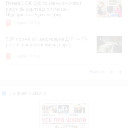
Понад 3 000 000 гривень зникли з
рахунків держпідприємства.
Підозрюють бухгалтерку
7
8 серпня 2026 р.
0,87 проміле і смертельна ДТП — 17-
річного водія взяли під варту
7
8 серпня 2026 р.
keyboard_arrow_right
Дивитись ще
СВІЖИЙ ВИПУСК