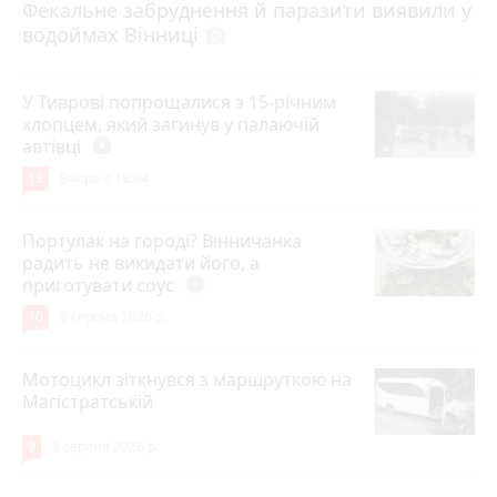
Фекальне забруднення й паразити виявили у
водоймах Вінниці
photo_camera
У Тиврові попрощалися з 15-річним
хлопцем, який загинув у палаючій
автівці
play_circle_filled
13
Вчора о 18:04
Портулак на городі? Вінничанка
радить не викидати його, а
приготувати соус
play_circle_filled
10
8 серпня 2026 р.
Мотоцикл зіткнувся з маршруткою на
Магістратській
9
8 серпня 2026 р.