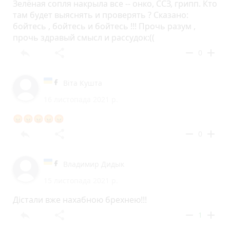
Зелёная сопля накрыла все -- онко, ССЗ, грипп. Кто
там будет выяснять и проверять ? Сказано:
бойтесь , бойтесь и бойтесь !!! Прочь разум ,
прочь здравый смысл и рассудок:((
reply
share
remove
add
0
Віта Кушта
16 листопада 2021 р.
😡😡😡😡😡
reply
share
remove
add
0
Владимир Дидык
15 листопада 2021 р.
Дістали вже нахабною брехнею!!!
reply
share
remove
add
1