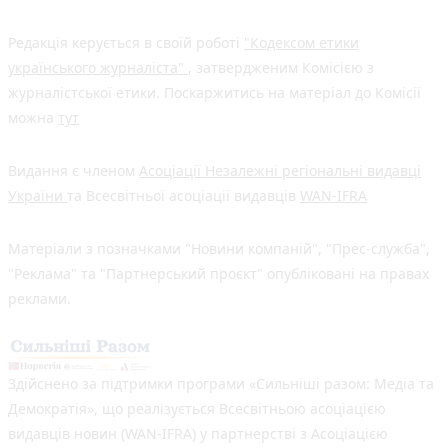
Редакція керується в своїй роботі
"Кодексом етики
українського журналіста"
, затвердженим Комісією з
журналістської етики. Поскаржитись на матеріал до Комісії
можна
тут
Видання є членом
Асоціації Незалежні регіональні видавці
України
та Всесвітньої асоціації видавців
WAN-IFRA
Матеріали з позначками "Новини компаній", "Прес-служба",
"Реклама" та "Партнерський проєкт" опубліковані на правах
реклами.
Здійснено за підтримки програми «Сильніші разом: Медіа та
Демократія», що реалізується Всесвітньою асоціацією
видавців новин (WAN-IFRA) у партнерстві з Асоціацією