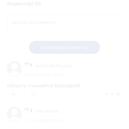
Коментарі (9)
Опублікувати коментар
Анатолий Бусурин
18 листопада 2021 р.
Область становится безлюдной
reply
share
remove
add
0
Mila Malina
17 листопада 2021 р.