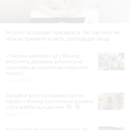
Інсулін та серцеві препарати. Які ще ліки не
можна тримати в авто, розповідає лікар
«Пакунок школяра»: де у Вінниці
витратити державну допомогу на
підготовку до школи (партнерський
проєкт)
3 серпня 2026 р.
Емоційне фото з рожевим тортом:
офіцер з Вінниці оригінально дізнався
стать майбутньої дитини
photo_camera
play_circle_filled
Вчора о 17:07
Кращі меблеві магазини Вінниці: де