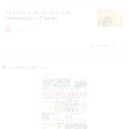
У Вінниці зафіксували новий
температурний рекорд
8
6 серпня 2026 р.
keyboard_arrow_right
Дивитись ще
СВІЖИЙ ВИПУСК