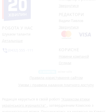
Звернутися
РЕДАКТОРИ
Вадим Павлов
Звернутися
РОБОТА У НАС
Шукаєм таланти
Детальніше
КОРИСНЕ
phone_in_talk
(0432) 555 -111
Новини компаній
Огляди
Правила користування сайтом
Умови і правила надання платного доступу
Редакція керується в своїй роботі
"Кодексом етики
українського журналіста"
, затвердженим Комісією з
журналістської етики. Поскаржитись на матеріал до Комісії