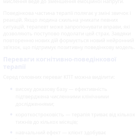
мислення веде до зменшення емоційної напруги.
Поведінкова частина терапії полягає у зміні звичок і
реакцій. Якщо людина схильна уникати певних
ситуацій, терапевт може запропонувати вправи, які
дозволяють поступово подолати цей страх. Завдяки
повторенню нових дій формується новий нейронний
зв’язок, що підтримує позитивну поведінкову модель.
Переваги когнітивно-поведінкової
терапії
Серед головних переваг КПТ можна виділити:
високу доказову базу — ефективність
підтверджена численними клінічними
дослідженнями;
короткостроковість — терапія триває від кількох
тижнів до кількох місяців;
навчальний ефект — клієнт здобуває