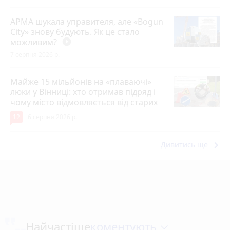
АРМА шукала управителя, але «Bogun
City» знову будують. Як це стало
можливим?
play_circle_filled
7 серпня 2026 р.
Майже 15 мільйонів на «плаваючі»
люки у Вінниці: хто отримав підряд і
чому місто відмовляється від старих
12
6 серпня 2026 р.
keyboard_arrow_right
Дивитись ще
коментують
Найчастіше