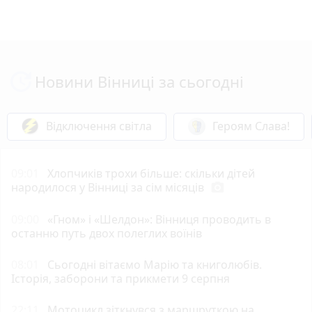
Новини Вінниці за сьогодні
Відключення світла
Героям Слава!
09:01
Хлопчиків трохи більше: скільки дітей
народилося у Вінниці за сім місяців
photo_camera
09:00
«Гном» і «Шелдон»: Вінниця проводить в
останню путь двох полеглих воїнів
08:01
Сьогодні вітаємо Марію та книголюбів.
Історія, заборони та прикмети 9 серпня
22:11
Мотоцикл зіткнувся з маршруткою на