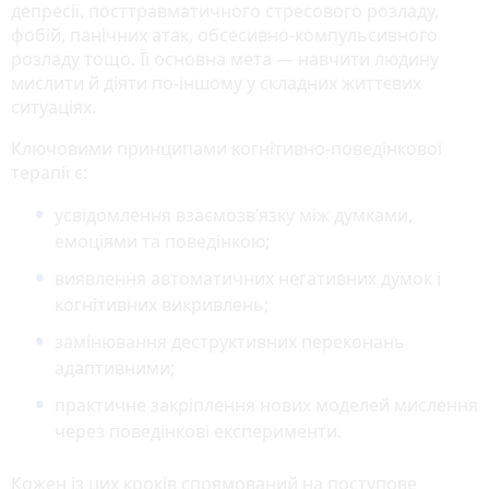
депресії, посттравматичного стресового розладу,
фобій, панічних атак, обсесивно-компульсивного
розладу тощо. Її основна мета — навчити людину
мислити й діяти по-іншому у складних життєвих
ситуаціях.
Ключовими принципами когнітивно-поведінкової
терапії є:
усвідомлення взаємозв’язку між думками,
емоціями та поведінкою;
виявлення автоматичних негативних думок і
когнітивних викривлень;
замінювання деструктивних переконань
адаптивними;
практичне закріплення нових моделей мислення
через поведінкові експерименти.
Кожен із цих кроків спрямований на поступове