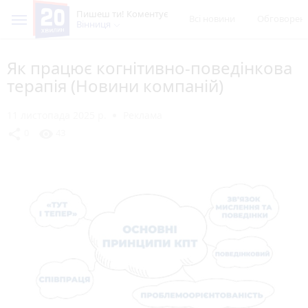
Пишеш ти! Коментує
Всі новини
Обговорен
Вінниця
Як працює когнітивно-поведінкова
терапія (Новини компаній)
11 листопада 2025 р.
Реклама
share
visibility
0
43