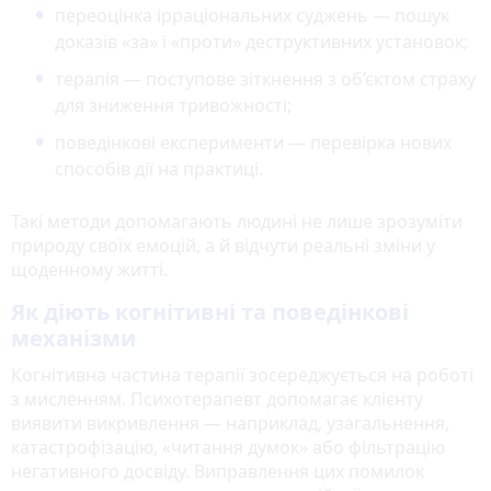
переоцінка ірраціональних суджень — пошук
доказів «за» і «проти» деструктивних установок;
терапія — поступове зіткнення з об’єктом страху
для зниження тривожності;
поведінкові експерименти — перевірка нових
способів дії на практиці.
Такі методи допомагають людині не лише зрозуміти
природу своїх емоцій, а й відчути реальні зміни у
щоденному житті.
Як діють когнітивні та поведінкові
механізми
Когнітивна частина терапії зосереджується на роботі
з мисленням. Психотерапевт допомагає клієнту
виявити викривлення — наприклад, узагальнення,
катастрофізацію, «читання думок» або фільтрацію
негативного досвіду. Виправлення цих помилок