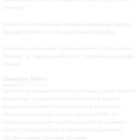
можна
тут
Видання є членом
Асоціації Незалежні регіональні видавці
України
та Всесвітньої асоціації видавців
WAN-IFRA
Матеріали з позначками "Новини компаній", "Прес-служба",
"Реклама" та "Партнерський проєкт" опубліковані на правах
реклами.
Здійснено за підтримки програми «Сильніші разом: Медіа та
Демократія», що реалізується Всесвітньою асоціацією
видавців новин (WAN-IFRA) у партнерстві з Асоціацією
«Незалежні регіональні видавці України» (АНРВУ) та
Норвезькою асоціацією медіабізнесу (MBL) за підтримки
Норвегії. Погляди авторів не обов’язково відображають
офіційну позицію партнерів програми.