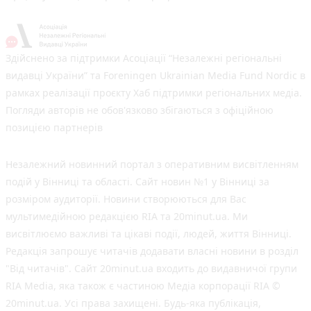
Здійснено за підтримки Асоціації “Незалежні регіональні
видавці України” та Foreningen Ukrainian Media Fund Nordic в
рамках реалізації проєкту Хаб підтримки регіональних медіа.
Погляди авторів не обов'язково збігаються з офіційною
позицією партнерів
Незалежний новинний портал з оперативним висвітленням
подій у Вінниці та області. Сайт новин №1 у Вінниці за
розміром аудиторії. Новини створюються для Вас
мультимедійною редакцією RIA та 20minut.ua. Ми
висвітлюємо важливі та цікаві події, людей, життя Вінниці.
Редакція запрошує читачів додавати власні новини в розділ
"Від читачів". Сайт 20minut.ua входить до видавничої групи
RIA Media, яка також є частиною Медіа корпорації RIA ©
20minut.ua. Усі права захищені. Будь-яка публiкацiя,