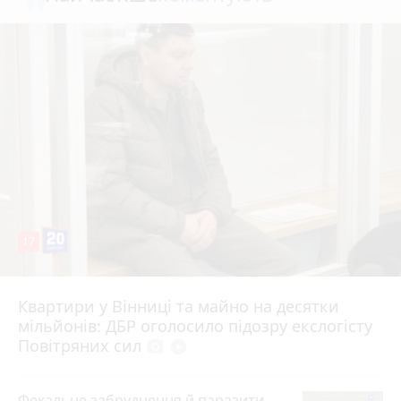
17
Квартири у Вінниці та майно на десятки
6 серпня 2026 р.
мільйонів: ДБР оголосило підозру екслогісту
Повітряних сил
photo_camera
play_circle_filled
Фекальне забруднення й паразити