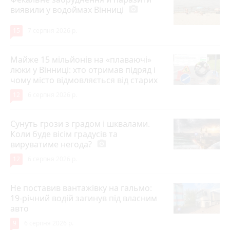
виявили у водоймах Вінниці
photo_camera
15
7 серпня 2026 р.
Майже 15 мільйонів на «плаваючі»
люки у Вінниці: хто отримав підряд і
чому місто відмовляється від старих
12
6 серпня 2026 р.
Сунуть грози з градом і шквалами.
Коли буде вісім градусів та
вируватиме негода?
photo_camera
12
6 серпня 2026 р.
Не поставив вантажівку на гальмо:
19-річний водій загинув під власним
авто
9
6 серпня 2026 р.