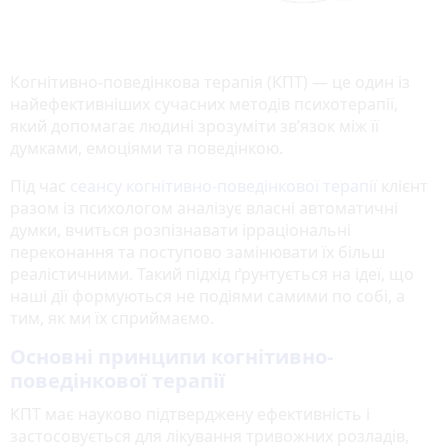
Когнітивно-поведінкова терапія (КПТ) — це один із
найефективніших сучасних методів психотерапії,
який допомагає людині зрозуміти зв’язок між її
думками, емоціями та поведінкою.
Під час
сеансу когнітивно-поведінкової терапії
клієнт
разом із психологом аналізує власні автоматичні
думки, вчиться розпізнавати ірраціональні
переконання та поступово замінювати їх більш
реалістичними. Такий підхід ґрунтується на ідеї, що
наші дії формуються не подіями самими по собі, а
тим, як ми їх сприймаємо.
Основні принципи когнітивно-
поведінкової терапії
КПТ має науково підтверджену ефективність і
застосовується для лікування тривожних розладів,