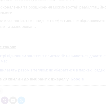
осконалення та розширення можливостей реабілітаційно
помоги
помога пацієнтам швидше та ефективніше відновлюватис
авм та захворювань
е також:
трі відновили заняття з психології: навчаються долати с
 час
вилазять разом з теплом: як уберегтися в парках і садах
е 20 хвилин до вибраних джерел у
Google
я