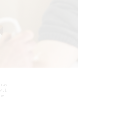
нтру
. І.
ше