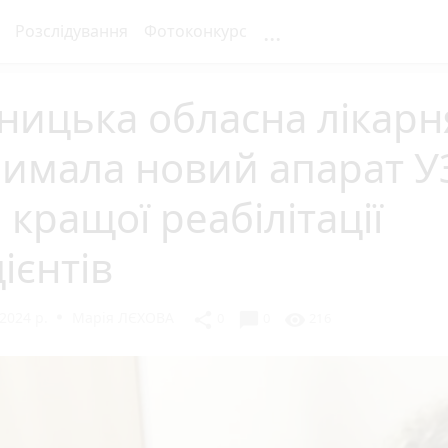
...
Розслідування
Фотоконкурс
ницька обласна лікарн
римала новий апарат У
 кращої реабілітації
ієнтів
2024 р.
Марія ЛЄХОВА
chat_bubble
share
visibility
0
0
216