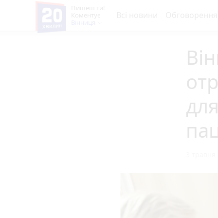
Пишеш ти!
Всі новини
Обговорення
Коментує
Вінниця
Він
от
для
пац
3 травня 