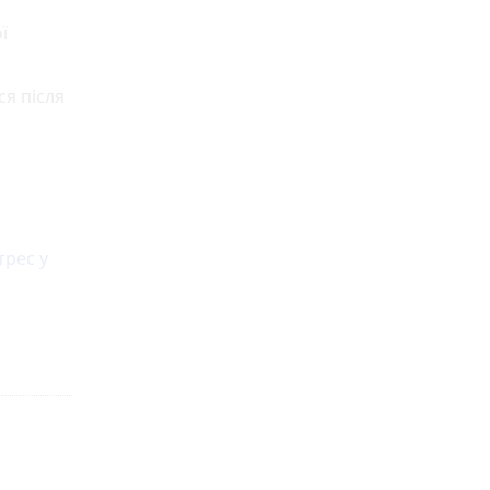
ї
я після
трес у