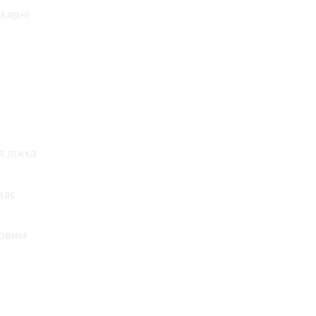
ікарні
я ліжка
час
ковим