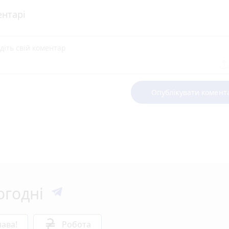
нтарі
Опублікувати комент
огодні
ава!
Робота