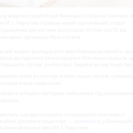
тр медичної реабілітації Вінницької обласної клінічної л
ні М. І. Пирогова отримав новий портативний апарат
тразвукової діагностики SonoScaner Orcheo Lite XS від
анітарної організації Nova Ukraine.
асний апарат французького виробництва дозволить пр
вукові дослідження безпосередньо біля ліжка пацієнта, 
покращить процес реабілітації. Завдяки цьому лікарі змо
нювати зміни в структурі м'яких тканин (м'язів, сухожиль
онання вправ пацієнтами.
водити ін'єкційні методики знеболення під ультразвуко
нтролем.
зволить нам вдосконалити та розширити можливості
таційної допомоги пацієнтам, —
зазначають
у Вінницькій
 клінічній лікарні імені М. І. Пирогова.