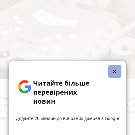
×
Читайте більше
перевірених
парат УЗД стане цінним доповненням до оснащення Це
новин
 реабілітації Вінницької обласної клінічної лікарні імені М
а і допоможе багатьом пацієнтам швидше та ефективні
тися після травм та захворювань.
Додайте 20 хвилин до вибраних джерел в Google
а