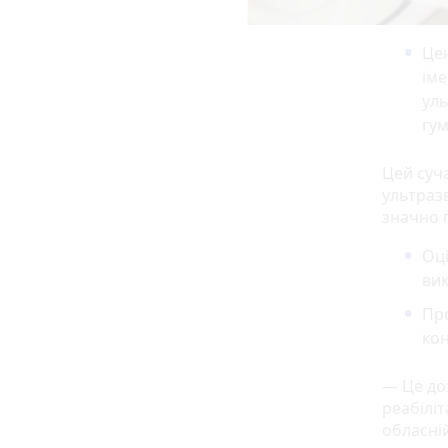
Цен
іме
уль
гум
Цей суч
ультраз
значно 
Оці
вик
Про
ко
— Це до
реабілі
обласній