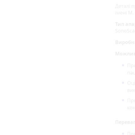
Деталі п
імені М.
Тип апа
SonoScan
Виробн
Можлив
Про
пац
Оці
ви
Про
ко
Перева
Пок