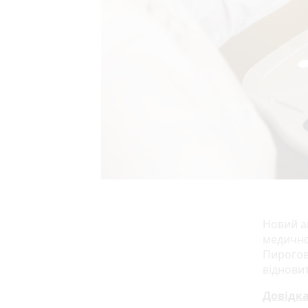
Новий а
медичної
Пирогов
віднови
Довідк