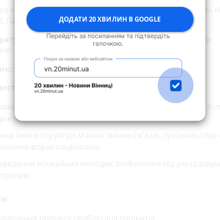
ро новий апарат УЗД для Вінницької обласної клінічної л
ДОДАТИ 20 ХВИЛИН В GOOGLE
 І. Пирогова:
рату:
Портативний апарат ультразвукової діагностики
er Orcheo Lite XS
ик:
Франція
ості:
ведення ультразвукових досліджень безпосередньо біл
ієнта
нка змін в структурі м'яких тканин (м'язів, сухожиль) під 
конання вправ пацієнтами
ведення ін'єкційних методик знеболення під ультразву
нтролем
ги:
ращення процесу реабілітації пацієнтів