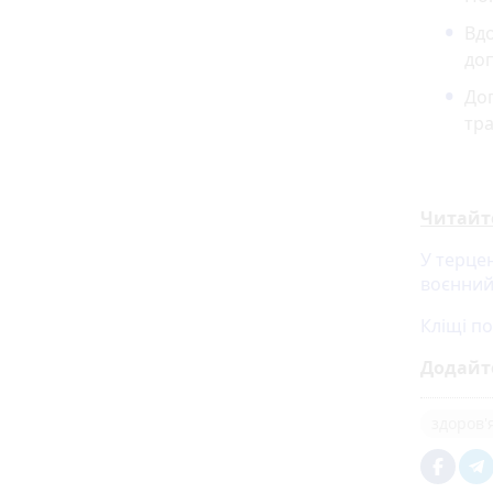
Вд
до
До
тр
Читайт
У терцен
воєнний
Кліщі по
Додайт
здоров'