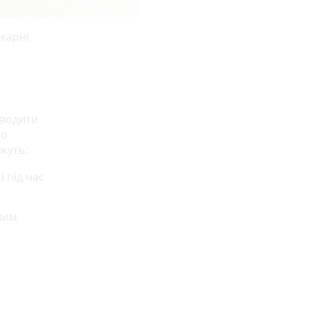
ікарні
оводити
що
жуть:
) під час
вим