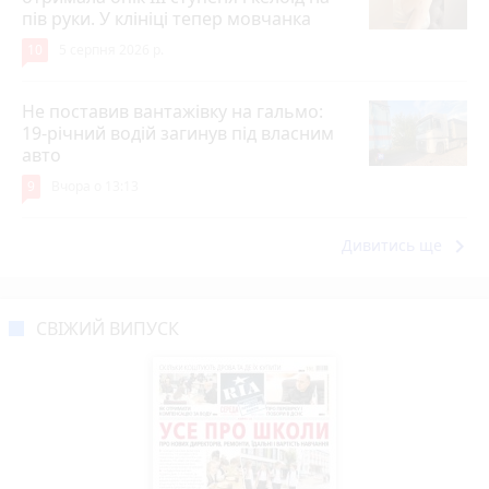
пів руки. У клініці тепер мовчанка
10
5 серпня 2026 р.
Не поставив вантажівку на гальмо:
19-річний водій загинув під власним
авто
9
Вчора о 13:13
keyboard_arrow_right
Дивитись ще
СВІЖИЙ ВИПУСК