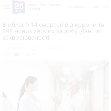
Пишеш ти! Коментує
Всі новини
Обговорен
Вінниця
В області 14 смертей від корони та
298 нових хворих за добу. Дані по
захворюваності
1 листопада 2021 р.
Марія ЛЄХОВА
chat_bubble
share
visibility
0
0
304