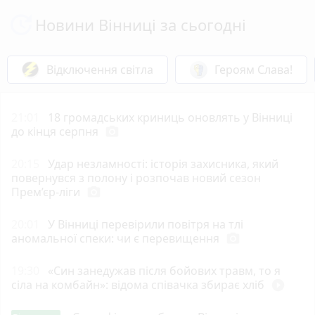
Новини Вінниці за сьогодні
Відключення світла
Героям Слава!
21:01
18 громадських криниць оновлять у Вінниці
до кінця серпня
photo_camera
20:15
Удар незламності: історія захисника, який
повернувся з полону і розпочав новий сезон
Прем’єр-ліги
photo_camera
20:01
У Вінниці перевірили повітря на тлі
аномальної спеки: чи є перевищення
photo_camera
19:30
«Син занедужав після бойових травм, то я
сіла на комбайн»: відома співачка збирає хліб
play_circle_filled