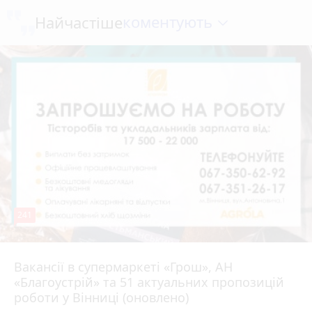
коментують
Найчастіше
241
Вакансії в супермаркеті «Грош», АН
4 серпня 2026 р.
«Благоустрій» та 51 актуальних пропозицій
роботи у Вінниці (оновлено)