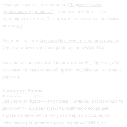
Редакція керується в своїй роботі
"Кодексом етики
українського журналіста"
, затвердженим Комісією з
журналістської етики. Поскаржитись на матеріал до Комісії
можна
тут
Видання є членом
Асоціації Незалежні регіональні видавці
України
та Всесвітньої асоціації видавців
WAN-IFRA
Матеріали з позначками "Новини компаній", "Прес-служба",
"Реклама" та "Партнерський проєкт" опубліковані на правах
реклами.
Здійснено за підтримки програми «Сильніші разом: Медіа та
Демократія», що реалізується Всесвітньою асоціацією
видавців новин (WAN-IFRA) у партнерстві з Асоціацією
«Незалежні регіональні видавці України» (АНРВУ) та