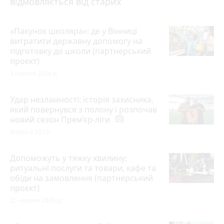
відмовляється від старих
«Пакунок школяра»: де у Вінниці
витратити державну допомогу на
підготовку до школи (партнерський
проєкт)
3 серпня 2026 р.
Удар незламності: історія захисника,
який повернувся з полону і розпочав
новий сезон Прем’єр-ліги
photo_camera
Вчора о 20:15
Допоможуть у тяжку хвилину:
ритуальні послуги та товари, кафе та
обіди на замовлення (партнерський
проєкт)
25 червня 2026 р.