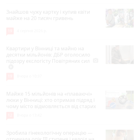
Знайшов чужу картку і купив квіти
майже на 20 тисяч гривень
19
4 серпня 2026 р.
Квартири у Вінниці та майно на
десятки мільйонів: ДБР оголосило
підозру екслогісту Повітряних сил
photo_camera
play_circle_filled
19
Вчора о 10:37
Майже 15 мільйонів на «плаваючі»
люки у Вінниці: хто отримав підряд і
чому місто відмовляється від старих
12
Вчора о 13:42
Зробила гінекологічну операцію —
отримала опік ІІІ ступеня і келоїд на