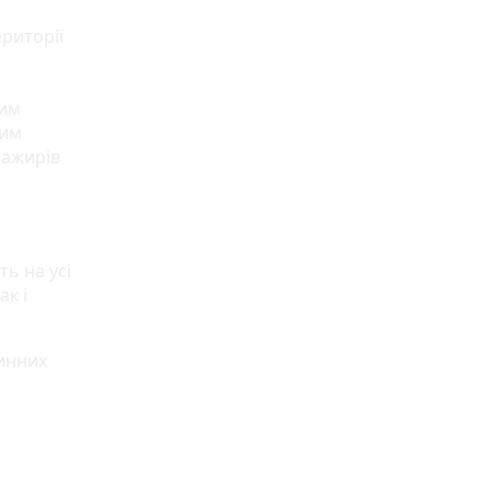
риторії
ним
ним
сажирів
ть на усі
ак і
тинних