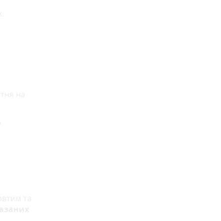
.
втня на
у
овтим та
казаних