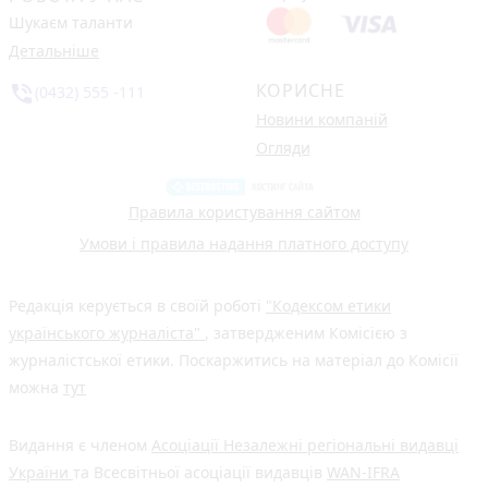
Шукаєм таланти
Детальніше
КОРИСНЕ
phone_in_talk
(0432) 555 -111
Новини компаній
Огляди
Правила користування сайтом
Умови і правила надання платного доступу
Редакція керується в своїй роботі
"Кодексом етики
українського журналіста"
, затвердженим Комісією з
журналістської етики. Поскаржитись на матеріал до Комісії
можна
тут
Видання є членом
Асоціації Незалежні регіональні видавці
України
та Всесвітньої асоціації видавців
WAN-IFRA