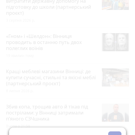
витратити державну допомогу на
підготовку до школи (партнерський
проєкт)
3 серпня 2026 р.
«Гном» і «Шелдон»: Вінниця
проводить в останню путь двох
полеглих воїнів
19 хвилин тому
Кращі меблеві магазини Вінниці: де
купити сучасні, стильні та якісні меблі
(партнерський проєкт)
8 липня 2026 р.
Збив копа, трощив авто й тікав під
пострілами: у Вінниці затримали
п’яного СЗЧшника
Вчора о 21:58