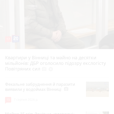
17
Квартири у Вінниці та майно на десятки
6 серпня 2026 р.
мільйонів: ДБР оголосило підозру екслогісту
Повітряних сил
photo_camera
play_circle_filled
Фекальне забруднення й паразити
виявили у водоймах Вінниці
photo_camera
15
7 серпня 2026 р.
Майже 15 мільйонів на «плаваючі»