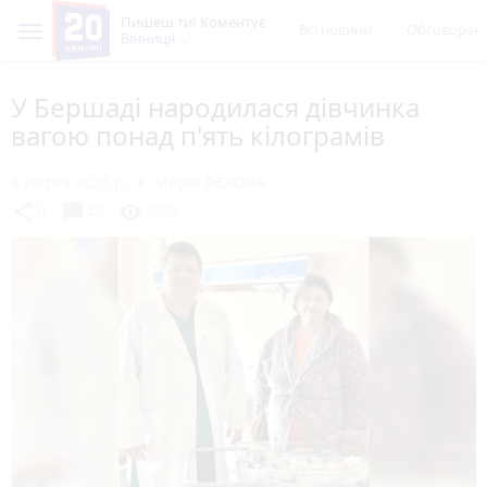
Пишеш ти! Коментує
Всі новини
Обговорен
Вінниця
У Бершаді народилася дівчинка
вагою понад п'ять кілограмів
4 квітня 2025 р.
Марія ЛЄХОВА
chat_bubble
share
visibility
0
20
1020