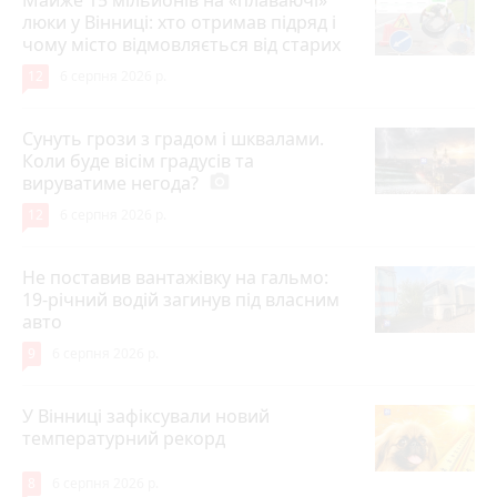
люки у Вінниці: хто отримав підряд і
чому місто відмовляється від старих
12
6 серпня 2026 р.
Сунуть грози з градом і шквалами.
Коли буде вісім градусів та
вируватиме негода?
photo_camera
12
6 серпня 2026 р.
Не поставив вантажівку на гальмо:
19-річний водій загинув під власним
авто
9
6 серпня 2026 р.
У Вінниці зафіксували новий
температурний рекорд
8
6 серпня 2026 р.