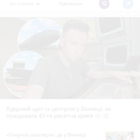
Всі новини
Підпишись
Ядерний щит із центром у Вінниці: як
працювала 43-тя ракетна армія
photo_camera
play_circle_filled
«Пакунок школяра»: де у Вінниці