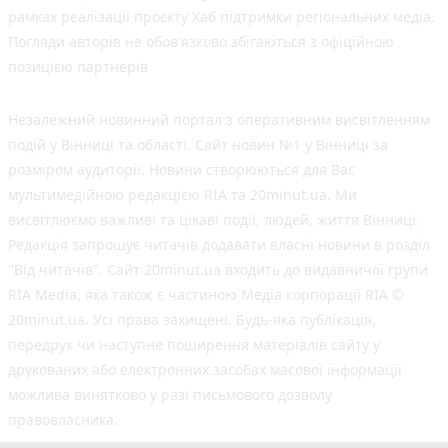
рамках реалізації проєкту Хаб підтримки регіональних медіа.
Погляди авторів не обов'язково збігаються з офіційною
позицією партнерів
Незалежний новинний портал з оперативним висвітленням
подій у Вінниці та області. Сайт новин №1 у Вінниці за
розміром аудиторії. Новини створюються для Вас
мультимедійною редакцією RIA та 20minut.ua. Ми
висвітлюємо важливі та цікаві події, людей, життя Вінниці.
Редакція запрошує читачів додавати власні новини в розділ
"Від читачів". Сайт 20minut.ua входить до видавничої групи
RIA Media, яка також є частиною Медіа корпорації RIA ©
20minut.ua. Усі права захищені. Будь-яка публiкацiя,
передрук чи наступне поширення матеріалів сайту у
друкованих або електронних засобах масової інформації
можлива винятково у разі письмового дозволу
правовласника.