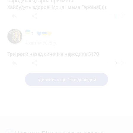
народилася,гарна прикмета.
Хайбудуть здорові ідоця і мама Героїня!))))
reply
share
remove
add
1
💙🇺🇦💛
4 квітня 2025 р.
Три роки назад синочка народила 5170
reply
share
remove
add
0
Дивитись ще 16 відповідей