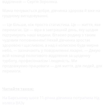
відділення — Сергія Зороляка.
Мама почувається добре, дівчинка здорова й вже на
грудному вигодовуванні.
— Це більше, ніж просто статистика. Це — життя, яке
перемагає. Це — віра в завтрашній день, яку щодня
підтримують наші медики. Вітаємо родину з таким
чудовим поповненням! Нехай дівчинка зростає
здоровою і щасливою, а над її колискою буде мирне
небо, — зазначають у повідомленні лікарні. — Дякую
всій команді пологового відділення за щоденну
турботу, професіоналізм і людяність. Ми
продовжуємо працювати — для життя, для людей, для
перемоги.
Читайте також:
На Барському шосе 11-річна дівчинка потрапила під
колеса ВАЗу