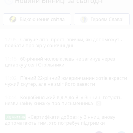
Новини Вінниці за сьогодні
Відключення світла
Героям Слава!
12:05
Сліпуче літо: прості звички, які допоможуть
подбати про зір у сонячні дні
11:15
60-річний чоловік ледь не загинув через
цигарку у селі Стрільники
11:02
П’яний 22-річний жмеринчанин хотів вкрасти
чужий скутер, але не зміг його завести
10:44
Коцюбинський від А до Я: у Вінниці готують
незвичайну книжку про письменника
photo_camera
«Сертифікати добра»: у Вінниці знову
Від читача
допомагають тим, хто потребує підтримки