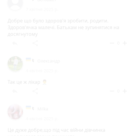
7 квітня 2025 р.
Добре що було здоров'я зробити, родити.
Здоров'ячка малечі. Батькам не зупинятися на
досягнутому
reply
share
remove
add
0
Олександр
4 квітня 2025 р.
Так це ж лікар 👨‍⚕️
reply
share
remove
add
0
Milka
4 квітня 2025 р.
Це дуже добре,що під час війни дівчинка