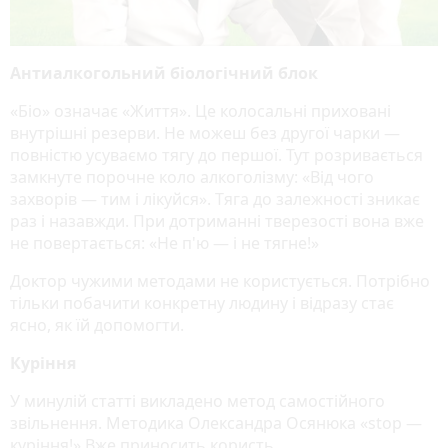
Антиалкогольний біологічний блок
«Біо» означає «Життя». Це колосальні приховані
внутрішні резерви. Не можеш без другої чарки —
повністю усуваємо тягу до першої. Тут розривається
замкнуте порочне коло алкоголізму: «Від чого
захворів — тим і лікуйся». Тяга до залежності зникає
раз і назавжди. При дотриманні тверезості вона вже
не повертається: «Не п'ю — і не тягне!»
Доктор чужими методами не користується. Потрібно
тільки побачити конкретну людину і відразу стає
ясно, як їй допомогти.
Куріння
У минулій статті викладено метод самостійного
звільнення. Методика Олександра Осянюка «stop —
куріння!» Вже приносить користь.