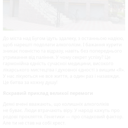
До міста над Бугом їдуть здалеку, з останньою надією,
щоб нарешті подолати алкоголізм. І бажання курити
зникає повністю та відразу, навіть без попереднього
утримання від паління. У чому секрет успіху? Це
гармонійна єдність сучасної медицини, високого
лікарського мистецтва і духовної єдності з вищим «Я».
У нас лікуються не все життя, а один раз і назавжди.
Це битва за кожну душу!
Яскравий приклад великої перемоги
Деякі вчені вважають, що колишніх алкоголіків
не буває. Люди втрачають віру. У народі кажуть про
родові прокляття. Генетики — про спадковий фактор.
Але ти не став на собі хрест.