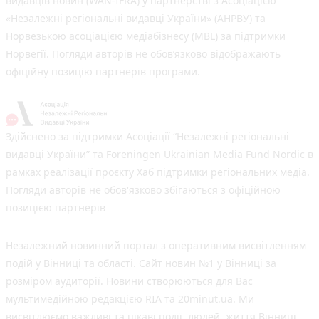
видавців новин (WAN-IFRA) у партнерстві з Асоціацією
«Незалежні регіональні видавці України» (АНРВУ) та
Норвезькою асоціацією медіабізнесу (MBL) за підтримки
Норвегії. Погляди авторів не обов’язково відображають
офіційну позицію партнерів програми.
Здійснено за підтримки Асоціації “Незалежні регіональні
видавці України” та Foreningen Ukrainian Media Fund Nordic в
рамках реалізації проєкту Хаб підтримки регіональних медіа.
Погляди авторів не обов'язково збігаються з офіційною
позицією партнерів
Незалежний новинний портал з оперативним висвітленням
подій у Вінниці та області. Сайт новин №1 у Вінниці за
розміром аудиторії. Новини створюються для Вас
мультимедійною редакцією RIA та 20minut.ua. Ми
висвітлюємо важливі та цікаві події, людей, життя Вінниці.