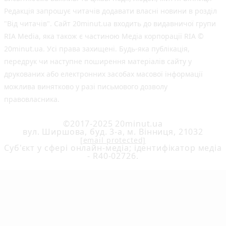
Редакція запрошує читачів додавати власні новини в розділ
"Від читачів". Сайт 20minut.ua входить до видавничої групи
RIA Media, яка також є частиною Медіа корпорації RIA ©
20minut.ua. Усі права захищені. Будь-яка публiкацiя,
передрук чи наступне поширення матеріалів сайту у
друкованих або електронних засобах масової інформації
можлива винятково у разі письмового дозволу
правовласника.
©2017-2025 20minut.ua
вул. Ширшова, буд. 3-а, м. Вінниця, 21032
[email protected]
Cуб'єкт у сфері онлайн-медіа; ідентифікатор медіа
- R40-02726.