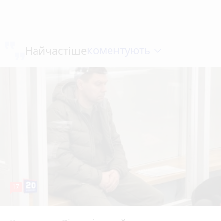
коментують
Найчастіше
17