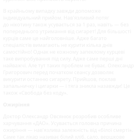
В крайньому випадку завжди допоможе
індивідуальний прийом. Нав'язливий потяг
до нікотину також усувається за 1 раз, навіть — без
попереднього утримання від сигарет! Для більшості
курців саме це найголовніше. Адже багато
спеціалістів вимагають не курити кілька днів
самостійно! Однак не кожному запеклому курцеві
таке випробування під силу. Адже саме перші дні
найважчі. Але тут таких проблем не буває. Олександр
Григорович перед початком сеансу дозволяє
викурити останню сигарету. Прийшов, поклав
запальничку і цигарки — і тяга зникла назавжди! Це
також «Свобода без коду».
Ожиріння
Доктор Олександр Овсянюк розробив особливе
харчування «ДАО». Усувається головна причина
ожиріння — нав'язлива залежність від «білої смерті».
Саме так лікар називає білий хліб, сало, вершкове