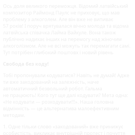
Ось доля великого переможця. Відомий латвійський
композитор Раймонд Паулс не приховує, що мав
проблему з алкоголем. Але він вже не випиває
57 років! І поруч врятувалася вічно молода та відома
латвійська співачка Лайма Вайкуле. Вона також
публічно надихає інших на перемогу над жіночим
алкоголізмом. Але не всі можуть так перемагати самі.
Тут потрібен глибокий поштовх і новий рівень
Свобода без коду!
Тобі пропонували кодуватися? Навіть не думай! Адже
ти вже закодований на залежність, наче
автоматичний безвольний робот. Гальма
не працюють! Кого тут ще далі кодувати? Мета одна:
«Не кодувати — розкодувати!!!». Наша головна
відмінність — це альтернатива малоефективним
методам.
1. Одне тільки слово «закодований» вже принижує
особистість, викликає внутрішній протест і почуття