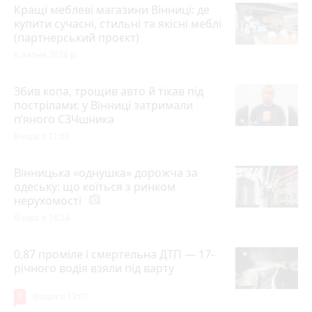
Кращі меблеві магазини Вінниці: де
купити сучасні, стильні та якісні меблі
(партнерський проєкт)
8 липня 2026 р.
Збив копа, трощив авто й тікав під
пострілами: у Вінниці затримали
п’яного СЗЧшника
Вчора о 21:58
Вінницька «однушка» дорожча за
одеську: що коїться з ринком
нерухомості
photo_camera
Вчора о 14:24
0,87 проміле і смертельна ДТП — 17-
річного водія взяли під варту
7
Вчора о 13:01