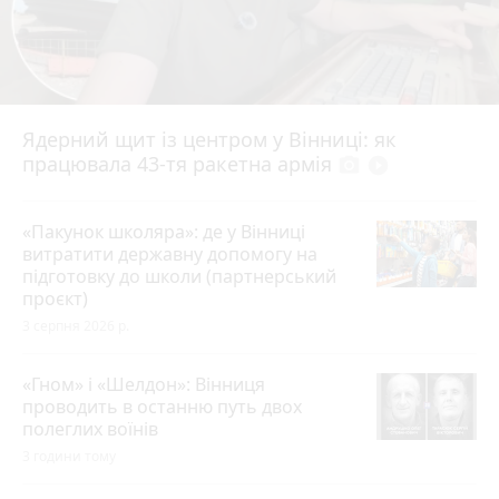
Ядерний щит із центром у Вінниці: як
працювала 43-тя ракетна армія
photo_camera
play_circle_filled
«Пакунок школяра»: де у Вінниці
витратити державну допомогу на
підготовку до школи (партнерський
проєкт)
3 серпня 2026 р.
«Гном» і «Шелдон»: Вінниця
проводить в останню путь двох
полеглих воїнів
3 години тому