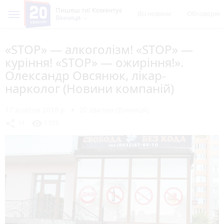
Пишеш ти! Коментує
Всі новини
Обговорен
Вінниця
«STOP» — алкоголізм! «STOP» —
куріння! «STOP» — ожиріння!».
Олександр Овсянюк, лікар-
нарколог (Новини компаній)
17 жовтня 2018 р.
20 хвилин (Вінниця)
share
visibility
14
1355