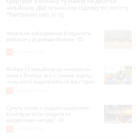
Квартири у Вінниці та майно на десятки
6 серпня 2026 р.
мільйонів: ДБР оголосило підозру екслогісту
Повітряних сил
photo_camera
play_circle_filled
Фекальне забруднення й паразити
виявили у водоймах Вінниці
photo_camera
15
7 серпня 2026 р.
Майже 15 мільйонів на «плаваючі»
люки у Вінниці: хто отримав підряд і
чому місто відмовляється від старих
12
6 серпня 2026 р.
Сунуть грози з градом і шквалами.
Коли буде вісім градусів та
вируватиме негода?
photo_camera
12
6 серпня 2026 р.