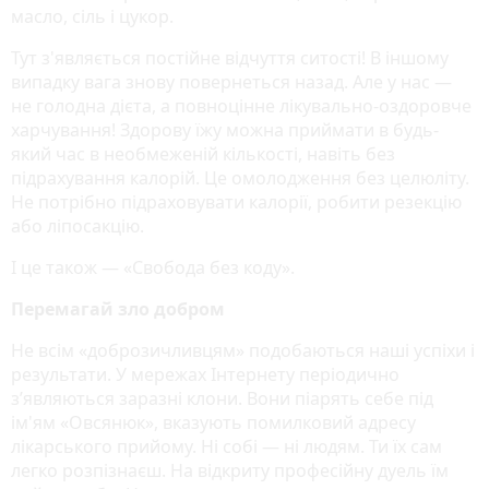
масло, сіль і цукор.
Тут з'являється постійне відчуття ситості! В іншому
випадку вага знову повернеться назад. Але у нас —
не голодна дієта, а повноцінне лікувально-оздоровче
харчування! Здорову їжу можна приймати в будь-
який час в необмеженій кількості, навіть без
підрахування калорій. Це омолодження без целюліту.
Не потрібно підраховувати калорії, робити резекцію
або ліпосакцію.
І це також — «Свобода без коду».
Перемагай зло добром
Не всім «доброзичливцям» подобаються наші успіхи і
результати. У мережах Інтернету періодично
з’являються заразні клони. Вони піарять себе під
ім'ям «Овсянюк», вказують помилковий адресу
лікарського прийому. Ні собі — ні людям. Ти їх сам
легко розпізнаєш. На відкриту професійну дуель їм