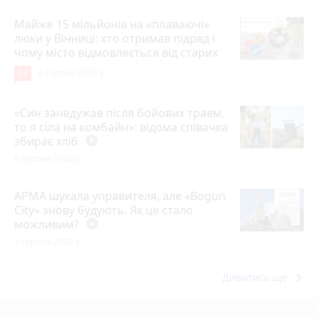
Майже 15 мільйонів на «плаваючі»
люки у Вінниці: хто отримав підряд і
чому місто відмовляється від старих
12
6 серпня 2026 р.
«Син занедужав після бойових травм,
то я сіла на комбайн»: відома співачка
збирає хліб
play_circle_filled
6 серпня 2026 р.
АРМА шукала управителя, але «Bogun
City» знову будують. Як це стало
можливим?
play_circle_filled
7 серпня 2026 р.
keyboard_arrow_right
Дивитись ще