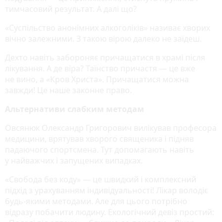
тимчасовий результат. А далі що?
«Суспільство анонімних алкоголіків» називає хворих
вічно залежними. З такою вірою далеко не заїдеш.
Дехто навіть забороняє причащатися в храмі після
лікування. А де віра? Таїнство причастя — це вже
не вино, а «Кров Христа». Причащатися можна
завжди! Це наше законне право.
Альтернативи слабким методам
Овсянюк Олександр Григорович вилікував професора
медицини, врятував хворого священика і підняв
падаючого спортсмена. Тут допомагають навіть
у найважчих і запущених випадках.
«Свобода без коду» — це швидкий і комплексний
підхід з урахуванням індивідуальності! Лікар володіє
будь-якими методами. Але для цього потрібно
відразу побачити людину. Екологічний девіз простий: