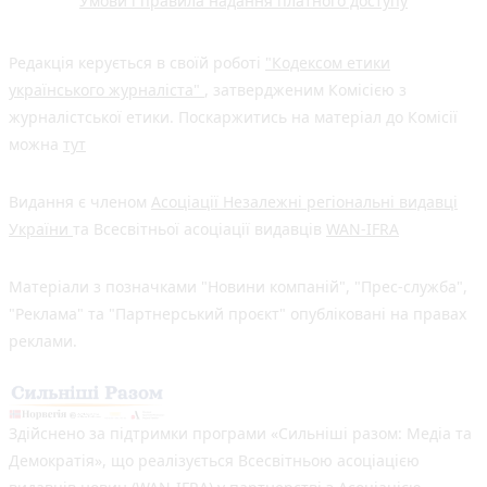
Умови і правила надання платного доступу
Редакція керується в своїй роботі
"Кодексом етики
українського журналіста"
, затвердженим Комісією з
журналістської етики. Поскаржитись на матеріал до Комісії
можна
тут
Видання є членом
Асоціації Незалежні регіональні видавці
України
та Всесвітньої асоціації видавців
WAN-IFRA
Матеріали з позначками "Новини компаній", "Прес-служба",
"Реклама" та "Партнерський проєкт" опубліковані на правах
реклами.
Здійснено за підтримки програми «Сильніші разом: Медіа та
Демократія», що реалізується Всесвітньою асоціацією