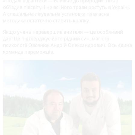
«Подалі від аптеки — ближче до природи». Лікар
об'їздив півсвіту. І не всі його трави ростуть в Україні.
А спеціальна лікувальна установка та власна
методика остаточно ставить крапку.
Якщо учень перевершив вчителя — це особливий
дар! Це підтверджує його рідний син, магістр
психології Овсянюк Андрій Олександрович. Ось єдина
команда переможців.