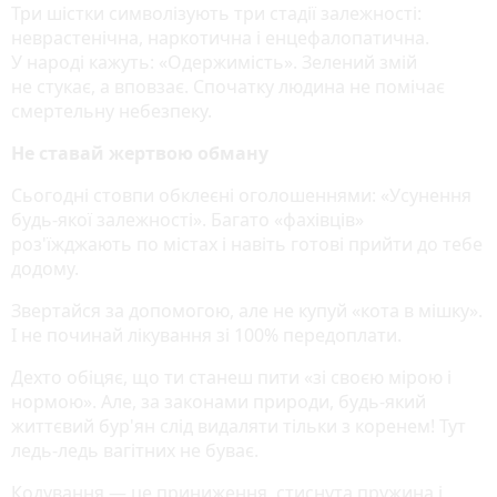
Три шістки символізують три стадії залежності:
неврастенічна, наркотична і енцефалопатична.
У народі кажуть: «Одержимість». Зелений змій
не стукає, а вповзає. Спочатку людина не помічає
смертельну небезпеку.
Не ставай жертвою обману
Сьогодні стовпи обклеєні оголошеннями: «Усунення
будь-якої залежності». Багато «фахівців»
роз'їжджають по містах і навіть готові прийти до тебе
додому.
Звертайся за допомогою, але не купуй «кота в мішку».
І не починай лікування зі 100% передоплати.
Дехто обіцяє, що ти станеш пити «зі своєю мірою і
нормою». Але, за законами природи, будь-який
життєвий бур'ян слід видаляти тільки з коренем! Тут
ледь-ледь вагітних не буває.
Кодування — це приниження, стиснута пружина і