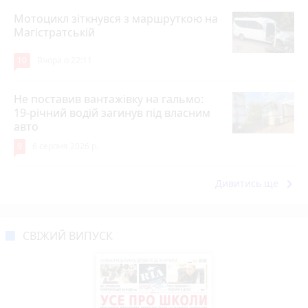
Мотоцикл зіткнувся з маршруткою на
Магістратській
10
Вчора о 22:11
Не поставив вантажівку на гальмо:
19-річний водій загинув під власним
авто
9
6 серпня 2026 р.
keyboard_arrow_right
Дивитись ще
СВІЖИЙ ВИПУСК