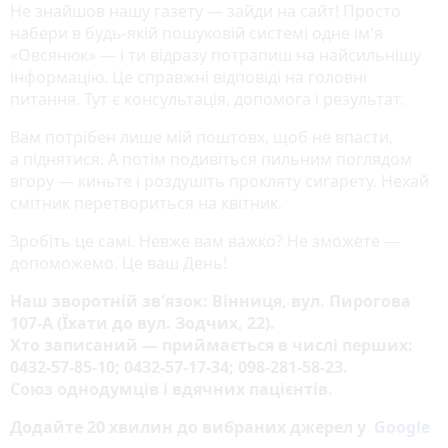
Не знайшов нашу газету — зайди на сайт! Просто
набери в будь-якій пошуковій системі одне ім'я
«Овсянюк» — і ти відразу потрапиш на найсильнішу
інформацію. Це справжні відповіді на головні
питання. Тут є консультація, допомога і результат.
Вам потрібен лише мій поштовх, щоб не впасти,
а піднятися. А потім подивіться пильним поглядом
вгору — киньте і роздушіть прокляту сигарету. Нехай
смітник перетвориться на квітник.
Зробіть це самі. Невже вам важко? Не зможете —
допоможемо. Це ваш День!
Наш зворотній зв'язок: Вінниця, вул. Пирогова
107-А (Їхати до вул. Зодчих, 22).
Хто записаний — приймається в числі перших:
0432-57-85-10; 0432-57-17-34; 098-281-58-23.
Союз однодумців і вдячних пацієнтів.
Додайте 20 хвилин до вибраних джерел у
Google