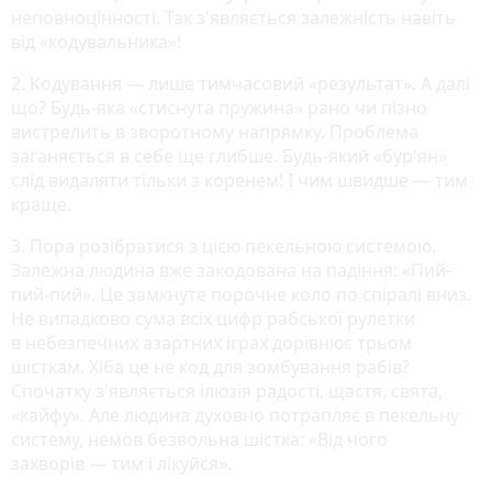
неповноцінності. Так з'являється залежність навіть
від «кодувальника»!
2. Кодування — лише тимчасовий «результат». А далі
що? Будь-яка «стиснута пружина» рано чи пізно
вистрелить в зворотному напрямку. Проблема
заганяється в себе ще глибше. Будь-який «бур'ян»
слід видаляти тільки з коренем! І чим швидше — тим
краще.
3. Пора розібратися з цією пекельною системою.
Залежна людина вже закодована на падіння: «Пий-
пий-пий». Це замкнуте порочне коло по спіралі вниз.
Не випадково сума всіх цифр рабської рулетки
в небезпечних азартних іграх дорівнює трьом
шісткам. Хіба це не код для зомбування рабів?
Спочатку з'являється ілюзія радості, щастя, свята,
«кайфу». Але людина духовно потрапляє в пекельну
систему, немов безвольна шістка: «Від чого
захворів — тим і лікуйся».