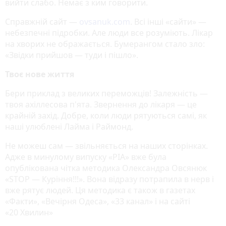
вийти слабо. Немає з ким говорити.
Справжній сайт —
ovsanuk.com
. Всі інші «сайти» —
небезпечні підробки. Але люди все розуміють. Лікар
на хворих не ображається. Бумерангом стало зло:
«Звідки прийшов — туди і пішло».
Твоє нове життя
Бери приклад з великих переможців! Залежність —
твоя ахіллесова п'ята. Звернення до лікаря — це
крайній захід. Добре, коли люди рятуються самі, як
наші улюблені Лайма і Раймонд.
Не можеш сам — звільняється на наших сторінках.
Адже в минулому випуску «РІА» вже була
опублікована чітка методика Олександра Овсянюк
«STOP — Куріння!!!». Вона відразу потрапила в нерв і
вже рятує людей. Ця методика є також в газетах
«Факти», «Вечірня Одеса», «33 канал» і на сайті
«20 Хвилин»