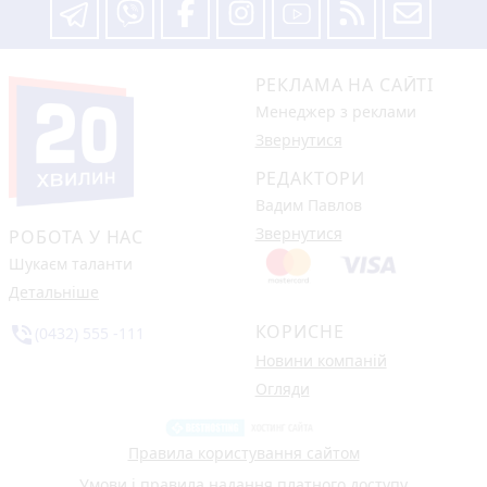
РЕКЛАМА НА САЙТІ
Менеджер з реклами
Звернутися
РЕДАКТОРИ
Вадим Павлов
Звернутися
РОБОТА У НАС
Шукаєм таланти
Детальніше
КОРИСНЕ
phone_in_talk
(0432) 555 -111
Новини компаній
Огляди
Правила користування сайтом
Умови і правила надання платного доступу