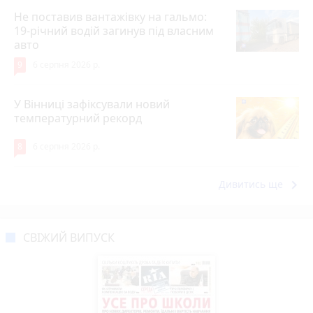
Не поставив вантажівку на гальмо:
19-річний водій загинув під власним
авто
9
6 серпня 2026 р.
У Вінниці зафіксували новий
температурний рекорд
8
6 серпня 2026 р.
keyboard_arrow_right
Дивитись ще
СВІЖИЙ ВИПУСК