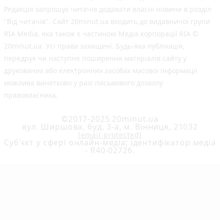
Редакція запрошує читачів додавати власні новини в розділ
"Від читачів". Сайт 20minut.ua входить до видавничої групи
RIA Media, яка також є частиною Медіа корпорації RIA ©
20minut.ua. Усі права захищені. Будь-яка публiкацiя,
передрук чи наступне поширення матеріалів сайту у
друкованих або електронних засобах масової інформації
можлива винятково у разі письмового дозволу
правовласника.
©2017-2025 20minut.ua
вул. Ширшова, буд. 3-а, м. Вінниця, 21032
[email protected]
Cуб'єкт у сфері онлайн-медіа; ідентифікатор медіа
- R40-02726.