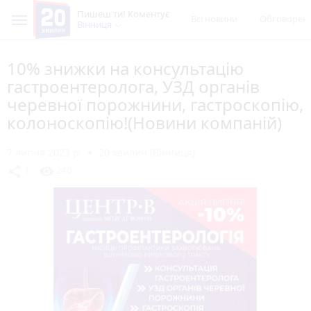
Пишеш ти! Коментує
Всі новини
Обговорен
Вінниця
10% знижки на консультацію
гастроентеролога, УЗД органів
черевної порожнини, гастроскопію,
колоноскопію!(Новини компаній)
7 липня 2023 р.
20 хвилин (Вінниця)
share
visibility
1
240