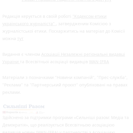
Редакція керується в своїй роботі
"Кодексом етики
українського журналіста"
, затвердженим Комісією з
журналістської етики. Поскаржитись на матеріал до Комісії
можна
тут
Видання є членом
Асоціації Незалежні регіональні видавці
України
та Всесвітньої асоціації видавців
WAN-IFRA
Матеріали з позначками "Новини компаній", "Прес-служба",
"Реклама" та "Партнерський проєкт" опубліковані на правах
реклами.
Здійснено за підтримки програми «Сильніші разом: Медіа та
Демократія», що реалізується Всесвітньою асоціацією
видавців новин (WAN-IFRA) у партнерстві з Асоціацією