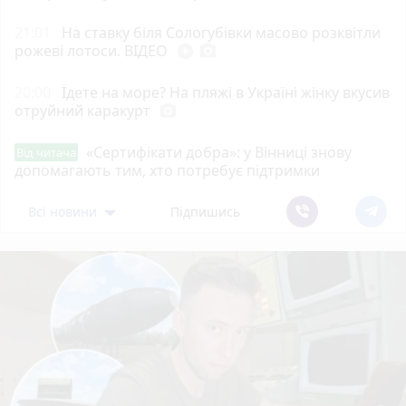
21:01
На ставку біля Сологубівки масово розквітли
рожеві лотоси. ВІДЕО
play_circle_filled
photo_camera
20:00
Їдете на море? На пляжі в Україні жінку вкусив
отруйний каракурт
photo_camera
«Сертифікати добра»: у Вінниці знову
Від читача
допомагають тим, хто потребує підтримки
Всі новини
Підпишись