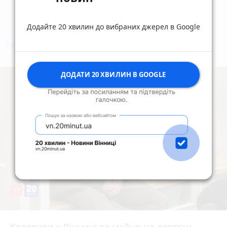
Додайте 20 хвилин до вибраних джерел в Google
коментують
Найчастіше
ДОДАТИ 20 ХВИЛИН В GOOGLE
17
Квартири у Вінниці та майно на десятки