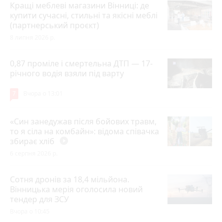
Кращі меблеві магазини Вінниці: де
купити сучасні, стильні та якісні меблі
(партнерський проєкт)
8 липня 2026 р.
0,87 проміле і смертельна ДТП — 17-
річного водія взяли під варту
7
Вчора о 13:01
«Син занедужав після бойових травм,
то я сіла на комбайн»: відома співачка
збирає хліб
play_circle_filled
6 серпня 2026 р.
Сотня дронів за 18,4 мільйона.
Вінницька мерія оголосила новий
тендер для ЗСУ
Вчора о 10:45