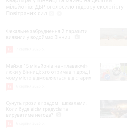
6 серпня 2026 р.
мільйонів: ДБР оголосило підозру екслогісту
Повітряних сил
photo_camera
play_circle_filled
Фекальне забруднення й паразити
виявили у водоймах Вінниці
photo_camera
15
7 серпня 2026 р.
Майже 15 мільйонів на «плаваючі»
люки у Вінниці: хто отримав підряд і
чому місто відмовляється від старих
12
6 серпня 2026 р.
Сунуть грози з градом і шквалами.
Коли буде вісім градусів та
вируватиме негода?
photo_camera
12
6 серпня 2026 р.