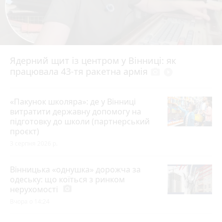
Ядерний щит із центром у Вінниці: як
працювала 43-тя ракетна армія
photo_camera
play_circle_filled
«Пакунок школяра»: де у Вінниці
витратити державну допомогу на
підготовку до школи (партнерський
проєкт)
3 серпня 2026 р.
Вінницька «однушка» дорожча за
одеську: що коїться з ринком
нерухомості
photo_camera
Вчора о 14:24