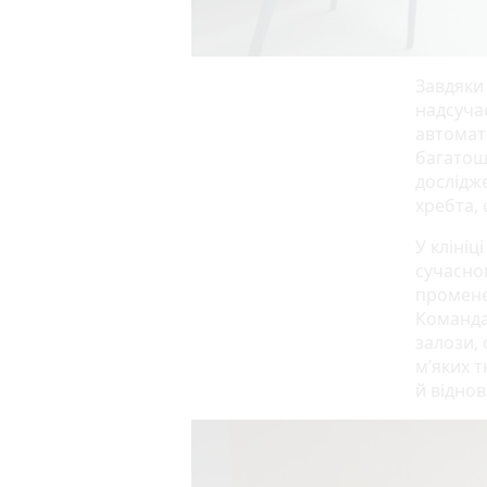
Завдяки
надсуча
автомат
багатош
дослідже
хребта, 
У клініц
сучасно
промене
Команда
залози,
м’яких 
й відно