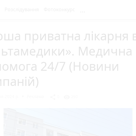
...
Розслідування
Фотоконкурс
ша приватна лікарня в
льтамедики». Медична
омога 24/7 (Новини
паній)
я 2024 р.
Реклама
share
visibility
0
290