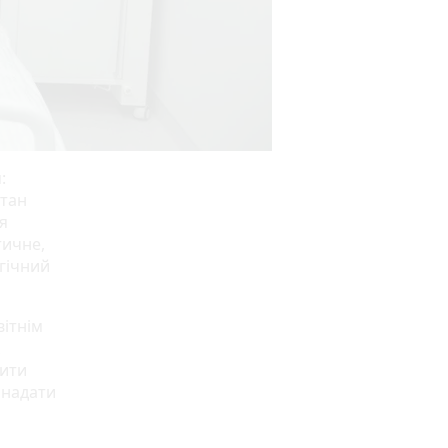
:
стан
я
тичне,
огічний
вітнім
вити
 надати