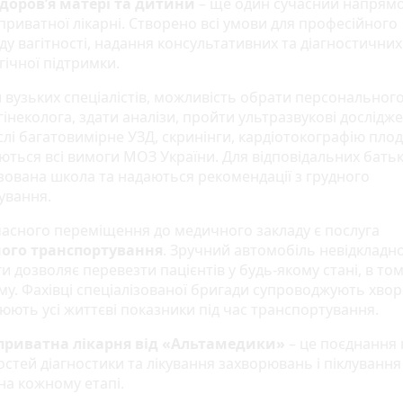
доров’я матері та дитини
– ще один сучасний напрям
приватної лікарні. Створено всі умови для професійного
у вагітності, надання консультативних та діагностичних
гічної підтримки.
и вузьких спеціалістів, можливість обрати персональног
інеколога, здати аналізи, пройти ультразвукові дослідже
лі багатовимірне УЗД, скринінги, кардіотокографію плод
ються всі вимоги МОЗ України. Для відповідальних батькі
ізована школа та надаються рекомендації з грудного
ування.
часного переміщення до медичного закладу є послуга
ого транспортування
. Зручний автомобіль невідкладно
 дозволяє перевезти пацієнтів у будь-якому стані, в том
му. Фахівці спеціалізованої бригади супроводжують хвор
юють усі життєві показники під час транспортування.
приватна лікарня від «Альтамедики»
– це поєднання 
стей діагностики та лікування захворювань і піклування
на кожному етапі.