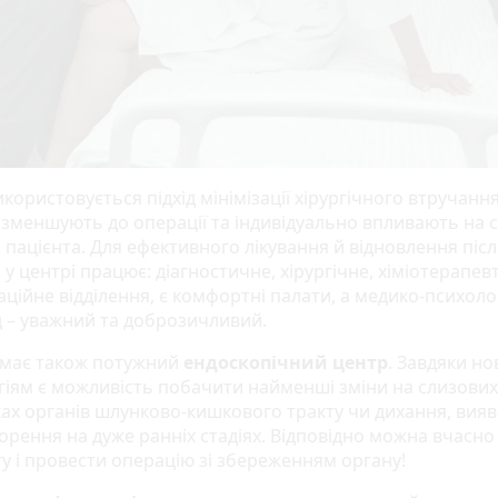
користовується підхід мінімізації хірургічного втручання
 зменшують до операції та індивідуально впливають на 
 пацієнта. Для ефективного лікування й відновлення післ
у центрі працює: діагностичне, хірургічне, хіміотерапев
аційне відділення, є комфортні палати, а медико-психол
д – уважний та доброзичливий.
 має також потужний
ендоскопічний центр
. Завдяки но
гіям є можливість побачити найменші зміни на слизових
ах органів шлунково-кишкового тракту чи дихання, вия
орення на дуже ранніх стадіях. Відповідно можна вчасно
у і провести операцію зі збереженням органу!