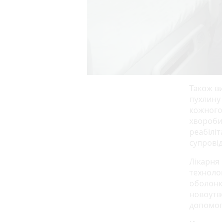
Також ви
пухлину
кожного
хвороби 
реабіліт
супрові
Лікарня
техноло
оболонк
новоутв
допомог