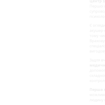
Центр з
Першої 
супровод
психоло
Є огляд
акушер-г
тому чис
Врахову
спеціал
вигодов
Задля в
медичн
допомоги
складно
контрол
Перша 
можливо
людину 