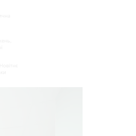
дична
жень,
ї
 Новітнє
аки