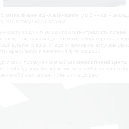
риватна лікарня від «Альтамедики» у м.Вінниця – це ме
 24/7, в тому числі екстрена.
у місці та в зручних умовах пацієнти отримують повний
 послуг - від сучасної діагностики, лабораторних дослід
ацій вузьких спеціалістів до оперативних втручань різно
ті і ефективного відновлення після хвороби.
урі лікарні провідне місце займає
онкологічний центр
.
тичне обладнання дозволяє виявити найбільш ранні озн
вання або ж встановити схильність до раку.