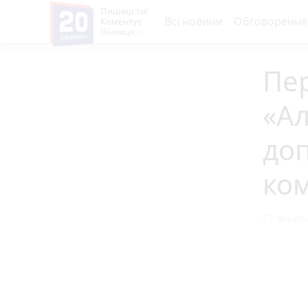
Пишеш ти!
Всі новини
Обговорення
Коментує
Вінниця
Пер
«А
доп
ком
27 вересн