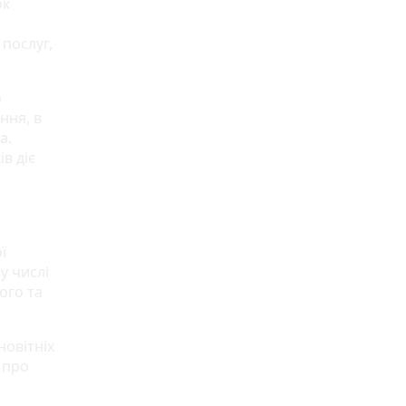
ок
 послуг,
о
ння, в
а.
в діє
ї
у числі
ого та
новітніх
 про