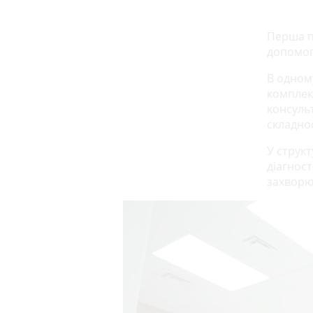
Перша п
допомога
В одном
комплекс
консульт
складнос
У структ
діагнос
захворю