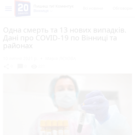
Пишеш ти! Коментує
Всі новини
Обговорен
Вінниця
Одна смерть та 13 нових випадків.
Дані про COVID-19 по Вінниці та
районах
10 липня 2021 р.
Марія ЛЄХОВА
chat_bubble
share
visibility
0
0
221