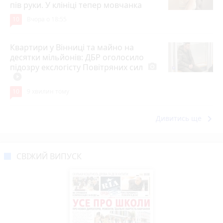
пів руки. У клініці тепер мовчанка
10
Вчора о 18:55
Квартири у Вінниці та майно на
десятки мільйонів: ДБР оголосило
підозру екслогісту Повітряних сил
photo_camera
play_circle_filled
10
9 хвилин тому
keyboard_arrow_right
Дивитись ще
СВІЖИЙ ВИПУСК