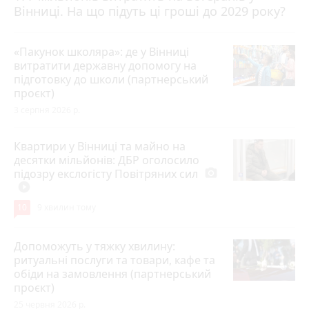
Вінниці. На що підуть ці гроші до 2029 року?
«Пакунок школяра»: де у Вінниці
витратити державну допомогу на
підготовку до школи (партнерський
проєкт)
3 серпня 2026 р.
Квартири у Вінниці та майно на
десятки мільйонів: ДБР оголосило
підозру екслогісту Повітряних сил
photo_camera
play_circle_filled
10
9 хвилин тому
Допоможуть у тяжку хвилину:
ритуальні послуги та товари, кафе та
обіди на замовлення (партнерський
проєкт)
25 червня 2026 р.