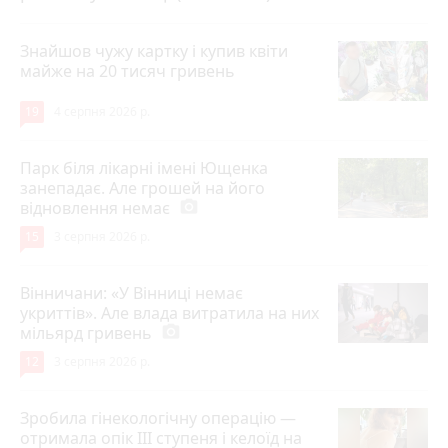
Знайшов чужу картку і купив квіти
майже на 20 тисяч гривень
19
4 серпня 2026 р.
Парк біля лікарні імені Ющенка
занепадає. Але грошей на його
відновлення немає
photo_camera
15
3 серпня 2026 р.
Вінничани: «У Вінниці немає
укриттів». Але влада витратила на них
мільярд гривень
photo_camera
12
3 серпня 2026 р.
Зробила гінекологічну операцію —
отримала опік ІІІ ступеня і келоїд на