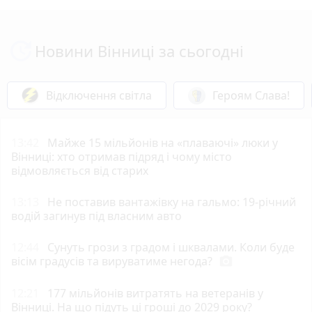
Новини Вінниці за сьогодні
Відключення світла
Героям Слава!
13:42
Майже 15 мільйонів на «плаваючі» люки у
Вінниці: хто отримав підряд і чому місто
відмовляється від старих
13:13
Не поставив вантажівку на гальмо: 19-річний
водій загинув під власним авто
12:44
Сунуть грози з градом і шквалами. Коли буде
вісім градусів та вируватиме негода?
photo_camera
12:21
177 мільйонів витратять на ветеранів у
Вінниці. На що підуть ці гроші до 2029 року?