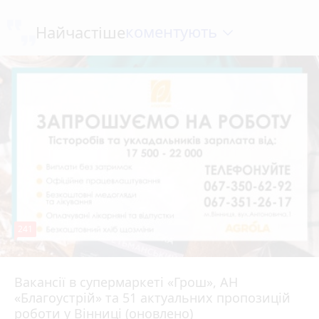
коментують
Найчастіше
241
Вакансії в супермаркеті «Грош», АН
4 серпня 2026 р.
«Благоустрій» та 51 актуальних пропозицій
роботи у Вінниці (оновлено)