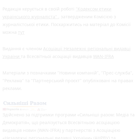
Редакція керується в своїй роботі
"Кодексом етики
українського журналіста"
, затвердженим Комісією з
журналістської етики. Поскаржитись на матеріал до Комісії
можна
тут
Видання є членом
Асоціації Незалежні регіональні видавці
України
та Всесвітньої асоціації видавців
WAN-IFRA
Матеріали з позначками "Новини компаній", "Прес-служба",
"Реклама" та "Партнерський проєкт" опубліковані на правах
реклами.
Здійснено за підтримки програми «Сильніші разом: Медіа та
Демократія», що реалізується Всесвітньою асоціацією
видавців новин (WAN-IFRA) у партнерстві з Асоціацією
«Незалежні регіональні видавці України» (АНРВУ) та