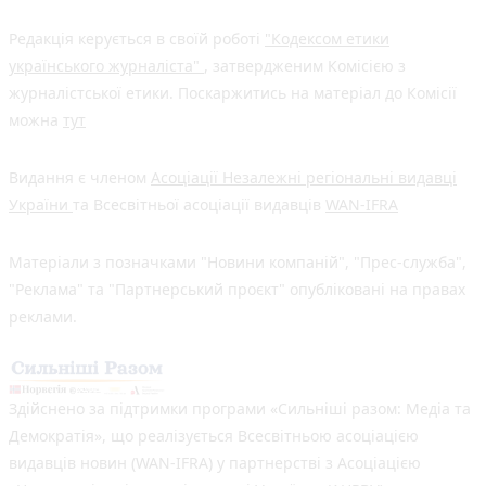
Редакція керується в своїй роботі
"Кодексом етики
українського журналіста"
, затвердженим Комісією з
журналістської етики. Поскаржитись на матеріал до Комісії
можна
тут
Видання є членом
Асоціації Незалежні регіональні видавці
України
та Всесвітньої асоціації видавців
WAN-IFRA
Матеріали з позначками "Новини компаній", "Прес-служба",
"Реклама" та "Партнерський проєкт" опубліковані на правах
реклами.
Здійснено за підтримки програми «Сильніші разом: Медіа та
Демократія», що реалізується Всесвітньою асоціацією
видавців новин (WAN-IFRA) у партнерстві з Асоціацією