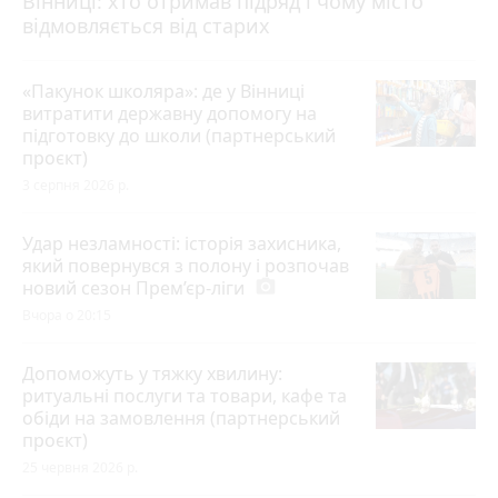
Вінниці: хто отримав підряд і чому місто
відмовляється від старих
«Пакунок школяра»: де у Вінниці
витратити державну допомогу на
підготовку до школи (партнерський
проєкт)
3 серпня 2026 р.
Удар незламності: історія захисника,
який повернувся з полону і розпочав
новий сезон Прем’єр-ліги
photo_camera
Вчора о 20:15
Допоможуть у тяжку хвилину:
ритуальні послуги та товари, кафе та
обіди на замовлення (партнерський
проєкт)
25 червня 2026 р.