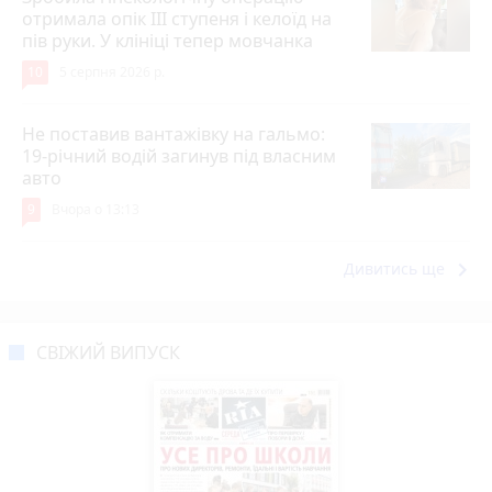
отримала опік ІІІ ступеня і келоїд на
пів руки. У клініці тепер мовчанка
10
5 серпня 2026 р.
Не поставив вантажівку на гальмо:
19-річний водій загинув під власним
авто
9
Вчора о 13:13
keyboard_arrow_right
Дивитись ще
СВІЖИЙ ВИПУСК