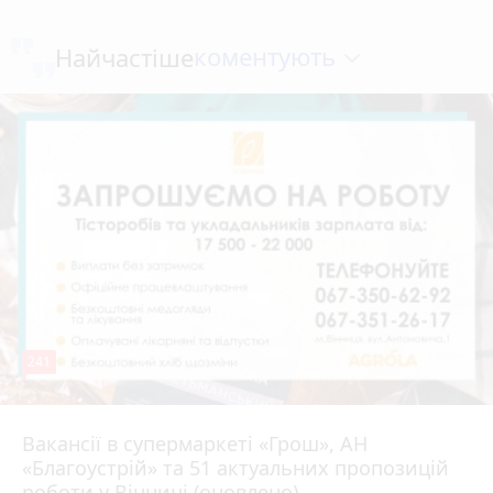
коментують
Найчастіше
241
Вакансії в супермаркеті «Грош», АН
4 серпня 2026 р.
«Благоустрій» та 51 актуальних пропозицій
роботи у Вінниці (оновлено)