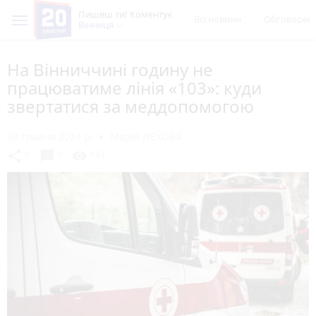
Пишеш ти! Коментує
Всі новини
Обговорен
Вінниця
На Вінниччині годину не
працюватиме лінія «103»: куди
звертатися за меддопомогою
30 травня 2024 р.
Марія ЛЄХОВА
chat_bubble
share
visibility
0
0
137