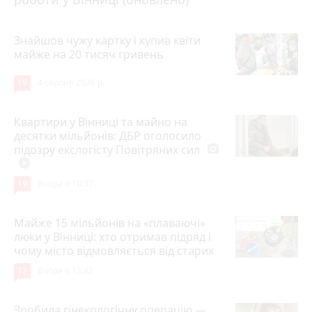
Знайшов чужу картку і купив квіти
майже на 20 тисяч гривень
19
4 серпня 2026 р.
Квартири у Вінниці та майно на
десятки мільйонів: ДБР оголосило
підозру екслогісту Повітряних сил
photo_camera
play_circle_filled
19
Вчора о 10:37
Майже 15 мільйонів на «плаваючі»
люки у Вінниці: хто отримав підряд і
чому місто відмовляється від старих
12
Вчора о 13:42
Зробила гінекологічну операцію —