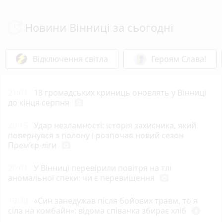
Новини Вінниці за сьогодні
Відключення світла
Героям Слава!
21:01
18 громадських криниць оновлять у Вінниці
до кінця серпня
photo_camera
20:15
Удар незламності: історія захисника, який
повернувся з полону і розпочав новий сезон
Прем’єр-ліги
photo_camera
20:01
У Вінниці перевірили повітря на тлі
аномальної спеки: чи є перевищення
photo_camera
19:30
«Син занедужав після бойових травм, то я
сіла на комбайн»: відома співачка збирає хліб
play_circle_filled