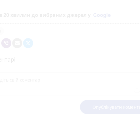
е 20 хвилин до вибраних джерел у
Google
я
нтарі
Опублікувати комент