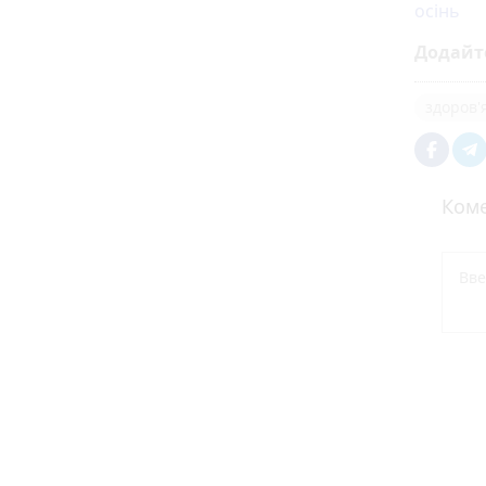
осінь
Додайт
здоров'
Коме