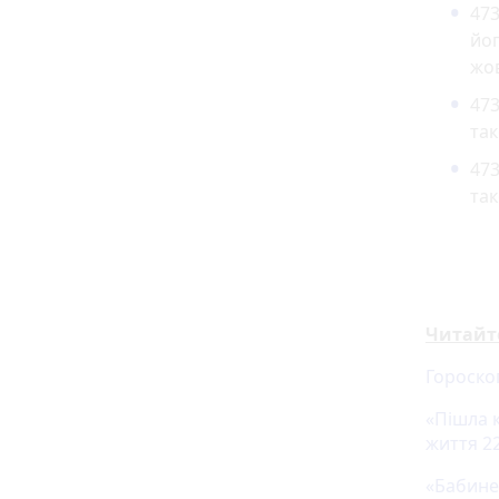
47
йог
жов
473
так
473
та
Читайт
Гороско
«Пішла 
життя 22
«Бабине