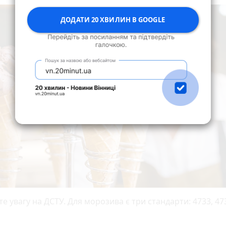
ДОДАТИ 20 ХВИЛИН В GOOGLE
е увагу на ДСТУ. Для морозива є три стандарти: 4733, 47