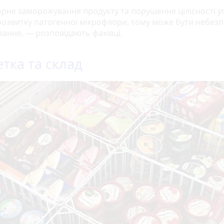
рне заморожування продукту та порушення цілісності у
розвитку патогенної мікрофлори, тому може бути небез
вання, — розповідають фахівці.
етка та склад