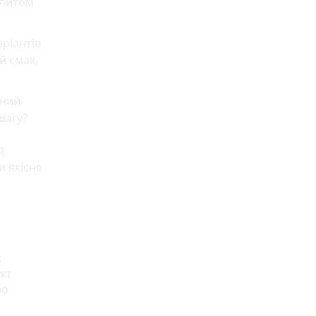
опитом
ріантів
й смак,
ьний
вагу?
й
и якісне
:
кт
во