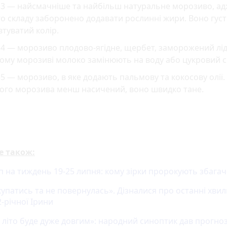
33 — найсмачніше та найбільш натуральне морозиво, ад
о складу заборонено додавати рослинні жири. Воно густ
туватий колір.
4 — морозиво плодово-ягідне, щербет, заморожений лід
ому морозиві молоко замінюють на воду або цукровий с
5 — морозиво, в яке додають пальмову та кокосову олії.
кого морозива менш насичений, воно швидко тане.
е також:
п на тиждень 19-25 липня: кому зірки пророкують збага
купатись та не повернулась». Дізналися про останні хви
-річної Ірини
 літо буде дуже довгим»: народний синоптик дав прогноз