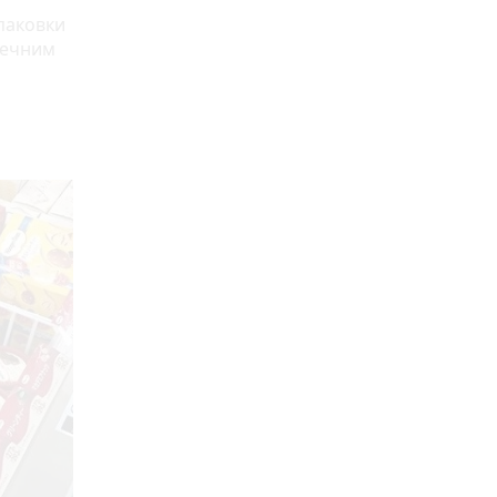
паковки
печним