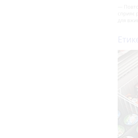
— Повто
сприяє 
для вжи
Етик