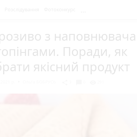
...
Розслідування
Фотоконкурс
розиво з наповнювач
топінгами. Поради, як
рати якісний продукт
2021 р.
Ольга БОБРУСЬ
chat_bubble
share
visibility
3
0
291