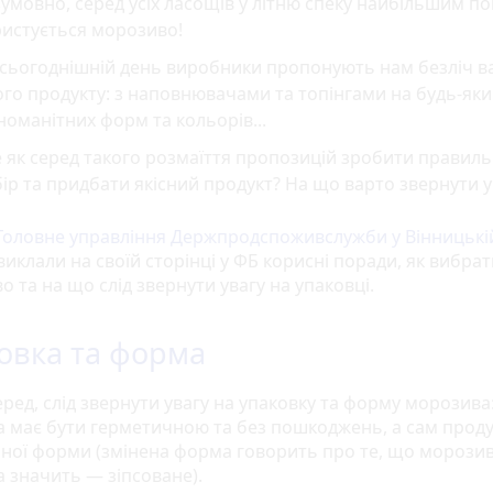
умовно, серед усіх ласощів у літню спеку найбільшим п
ристується морозиво!
сьогоднішній день виробники пропонують нам безліч ва
го продукту: з наповнювачами та топінгами на будь-яки
номанітних форм та кольорів...
 як серед такого розмаїття пропозицій зробити правил
ір та придбати якісний продукт? На що варто звернути у
Головне управління Держпродспоживслужби у Вінницькі
виклали на своїй сторінці у ФБ корисні поради, як вибрат
 та на що слід звернути увагу на упаковці.
овка та форма
ред, слід звернути увагу на упаковку та форму морозива
а має бути герметичною та без пошкоджень, а сам проду
ної форми (змінена форма говорить про те, що морози
а значить — зіпсоване).