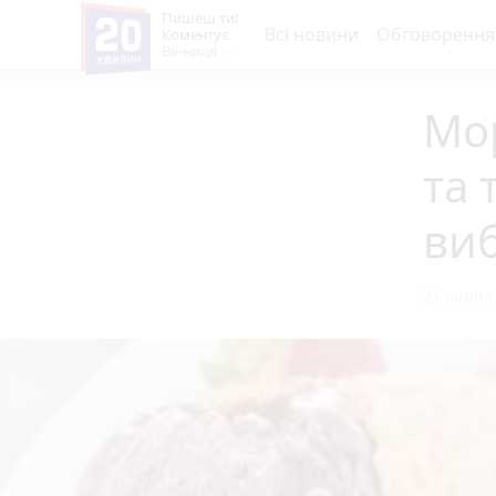
Пишеш ти!
Всі новини
Обговорення
Коментує
Вінниця
Мо
та 
виб
21 липня 