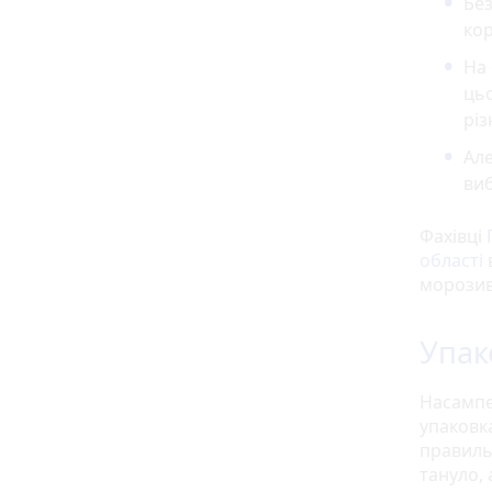
Без
ко
На 
цьо
різ
Але
виб
Фахівці
області
морозиво
Упак
Насампе
упаковк
правиль
тануло, 