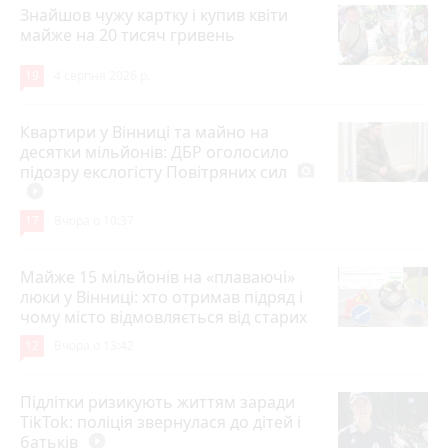
Знайшов чужу картку і купив квіти
майже на 20 тисяч гривень
19
4 серпня 2026 р.
Квартири у Вінниці та майно на
десятки мільйонів: ДБР оголосило
підозру екслогісту Повітряних сил
photo_camera
play_circle_filled
17
Вчора о 10:37
Майже 15 мільйонів на «плаваючі»
люки у Вінниці: хто отримав підряд і
чому місто відмовляється від старих
12
Вчора о 13:42
Підлітки ризикують життям заради
TikTok: поліція звернулася до дітей і
батьків
play_circle_filled