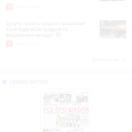
11
5 серпня 2026 р.
Сунуть грози з градом і шквалами.
Коли буде вісім градусів та
вируватиме негода?
photo_camera
11
Вчора о 12:44
keyboard_arrow_right
Дивитись ще
СВІЖИЙ ВИПУСК