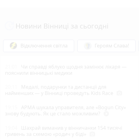
Новини Вінниці за сьогодні
Відключення світла
Героям Слава!
21:01
Чи справді яблуко щодня замінює лікаря —
пояснили вінницькі медики
20:11
Медалі, подарунки та дистанції для
найменших — у Вінниці проведуть Kids Race
photo_camera
19:15
АРМА шукала управителя, але «Bogun City»
знову будують. Як це стало можливим?
play_circle_filled
19:04
Шахрай виманив у вінничанки 154 тисячі
гривень за схемою «родич у біді»
photo_camera