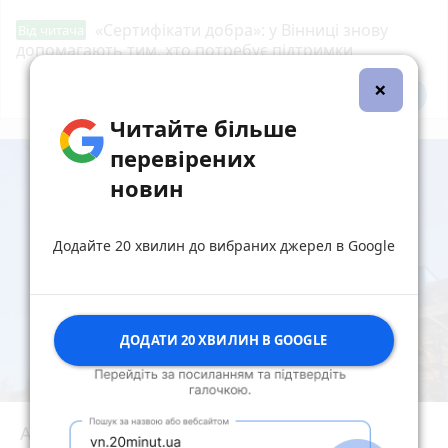
«Сертифікати добра»: у Вінниці знову
Від читача
допомагають тим, хто потребує підтримки
×
Всі новини
Підпишись
Читайте більше
перевірених
новин
Додайте 20 хвилин до вибраних джерел в Google
ДОДАТИ 20 ХВИЛИН В GOOGLE
АРМА шукала управителя, але «Bogun City»