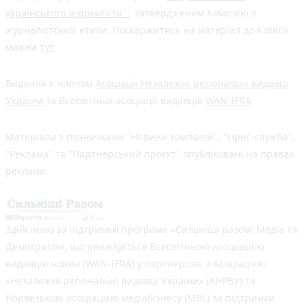
українського журналіста"
, затвердженим Комісією з
журналістської етики. Поскаржитись на матеріал до Комісії
можна
тут
Видання є членом
Асоціації Незалежні регіональні видавці
України
та Всесвітньої асоціації видавців
WAN-IFRA
Матеріали з позначками "Новини компаній", "Прес-служба",
"Реклама" та "Партнерський проєкт" опубліковані на правах
реклами.
Здійснено за підтримки програми «Сильніші разом: Медіа та
Демократія», що реалізується Всесвітньою асоціацією
видавців новин (WAN-IFRA) у партнерстві з Асоціацією
«Незалежні регіональні видавці України» (АНРВУ) та
Норвезькою асоціацією медіабізнесу (MBL) за підтримки