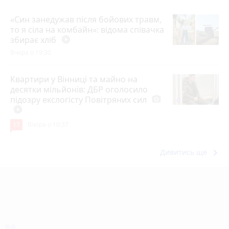
«Син занедужав після бойових травм,
то я сіла на комбайн»: відома співачка
збирає хліб
play_circle_filled
Вчора о 19:30
Квартири у Вінниці та майно на
десятки мільйонів: ДБР оголосило
підозру екслогісту Повітряних сил
photo_camera
play_circle_filled
17
Вчора о 10:37
keyboard_arrow_right
Дивитись ще