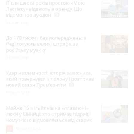
Після шести років простою «Мою
Ластівку» віддають в оренду. Що
відомо про аукціон
photo_camera
5 годин тому
До 170 тисяч і без попереджень: у
Раді готують великі штрафи за
російську музику
6 годин тому
Удар незламності: історія захисника,
який повернувся з полону і розпочав
новий сезон Прем’єр-ліги
photo_camera
Вчора о 20:15
Майже 15 мільйонів на «плаваючі»
люки у Вінниці: хто отримав підряд і
чому місто відмовляється від старих
12
Вчора о 13:42