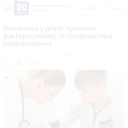
Пишеш ти! Коментує
Всі новини
Обговорен
Вінниця
Меланома у дітей: причини,
фактори ризику та профілактика
захворювання
18 травня 2024 р.
Лариса ОЛІЙНИК
chat_bubble
share
visibility
0
0
824