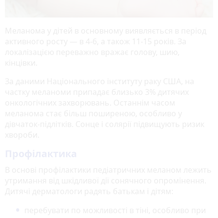
Меланома у дітей в основному виявляється в період
активного росту — в 4-6, а також 11-15 років. За
локалізацією переважно вражає голову, шию,
кінцівки.
За даними Національного інституту раку США, на
частку меланоми припадає близько 3% дитячих
онкологічних захворювань. Останнім часом
меланома стає більш поширеною, особливо у
дівчаток-підлітків. Сонце і солярії підвищують ризик
хвороби.
Профілактика
В основі профілактики педіатричних меланом лежить
утримання від шкідливої дії сонячного опромінення.
Дитячі дерматологи радять батькам і дітям:
перебувати по можливості в тіні, особливо при