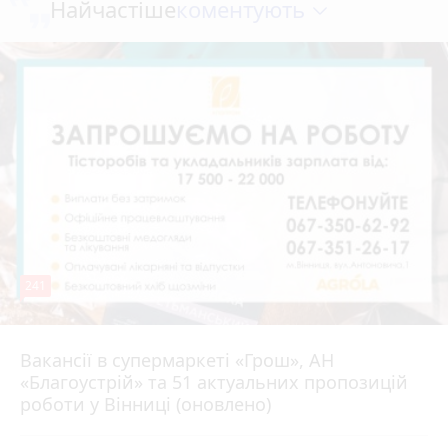
коментують
Найчастіше
241
Вакансії в супермаркеті «Грош», АН
4 серпня 2026 р.
«Благоустрій» та 51 актуальних пропозицій
роботи у Вінниці (оновлено)