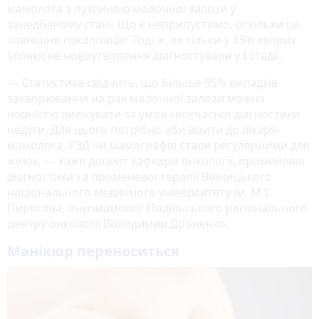
мамолога з пухлиною молочної залози у
занедбаному стані. Що є неприпустимо, оскільки це
зовнішня локалізація. Тоді ж, як тільки у 33% хворих
злоякісне новоутворення діагностували у І стадії.
— Статистика свідчить, що більше 95% випадків
захворювання на рак молочної залози можна
повністю вилікувати за умов своєчасної діагностики
недуги. Для цього потрібно аби візити до лікаря-
мамолога, УЗД чи мамографія стали регулярними для
жінок, — каже доцент кафедри онкології, променевої
діагностики та променевої терапії Вінницького
національного медичного університету ім. М.І.
Пирогова, онкомамолог Подільського регіонального
центру онкології Володимир Дроненко.
Манікюр переноситься