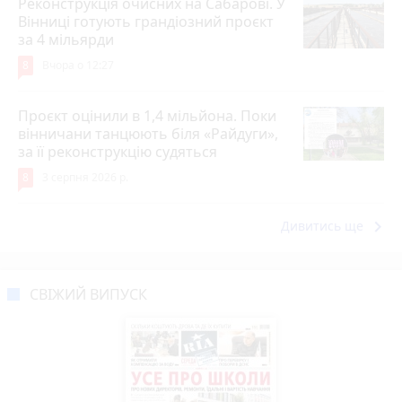
Реконструкція очисних на Сабарові. У
Вінниці готують грандіозний проєкт
за 4 мільярди
8
Вчора о 12:27
Проєкт оцінили в 1,4 мільйона. Поки
вінничани танцюють біля «Райдуги»,
за її реконструкцію судяться
8
3 серпня 2026 р.
keyboard_arrow_right
Дивитись ще
СВІЖИЙ ВИПУСК