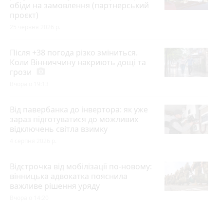
обіди на замовлення (партнерський
проєкт)
25 червня 2026 р.
Після +38 погода різко зміниться.
Коли Вінниччину накриють дощі та
грози
photo_camera
Вчора о 19:13
Від павербанка до інвертора: як уже
зараз підготуватися до можливих
відключень світла взимку
4 серпня 2026 р.
Відстрочка від мобілізації по-новому:
вінницька адвокатка пояснила
важливе рішення уряду
Вчора о 14:20