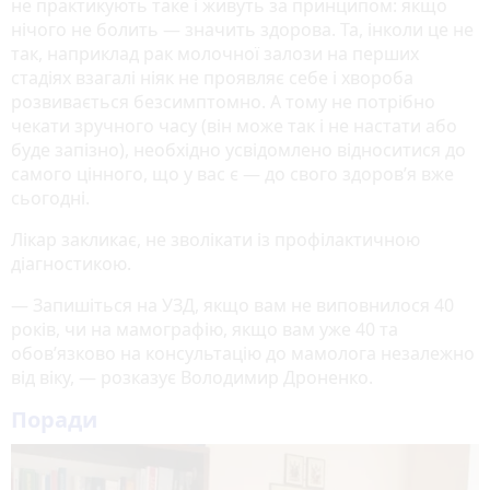
не практикують таке і живуть за принципом: якщо
нічого не болить — значить здорова. Та, інколи це не
так, наприклад рак молочної залози на перших
стадіях взагалі ніяк не проявляє себе і хвороба
розвивається безсимптомно. А тому не потрібно
чекати зручного часу (він може так і не настати або
буде запізно), необхідно усвідомлено відноситися до
самого цінного, що у вас є — до свого здоров’я вже
сьогодні.
Лікар закликає, не зволікати із профілактичною
діагностикою.
— Запишіться на УЗД, якщо вам не виповнилося 40
років, чи на мамографію, якщо вам уже 40 та
обов’язково на консультацію до мамолога незалежно
від віку, — розказує Володимир Дроненко.
Поради