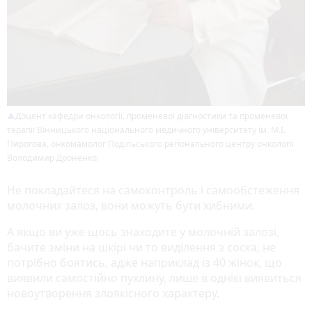
Доцент кафедри онкології, променевої діагностики та променевої
терапії Вінницького національного медичного університету ім. М.І.
Пирогова, онкомамолог Подільського регіонального центру онкології
Володимир Дроненко.
Не покладайтеся на самоконтроль і самообстеження
молочних залоз, вони можуть бути хибними.
А якщо ви уже щось знаходите у молочній залозі,
бачите зміни на шкірі чи то виділення з соска, не
потрібно боятись, адже наприклад із 40 жінок, що
виявили самостійно пухлину, лише в однієї виявиться
новоутворення злоякісного характеру.