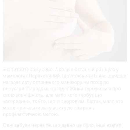
«Запитайте саму себе: А коли я останній раз була у
мамолога? Переконаний, що половина із вас швидше
нагадає дату останнього манікюру чи похід до
перукаря. Парадокс, правда? Жінки турбуються про
свою зовнішність, але мало кого турбує що
«всередині», тобто, що із здоров’ям. Відтак, мало хто
може пригадати дату візиту до лікарня з
профілактичною метою.
Одні забули через те, що давно це було, інші взагалі