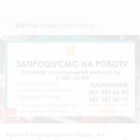
коментують
Найчастіше
241
Вакансії в супермаркеті «Грош», АН
4 серпня 2026 р.