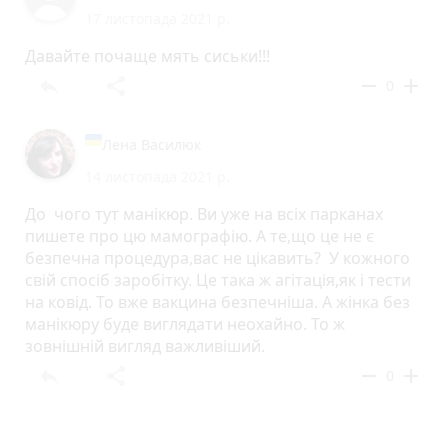
17 листопада 2021 р.
Давайте почаще мять сиськи!!!
reply
share
remove
add
0
Лена Василюк
14 листопада 2021 р.
До чого тут манікюр. Ви уже на всіх парканах
пишете про цю мамографію. А те,що це не є
безпечна процедура,вас не цікавить? У кожного
свій спосіб заробітку. Це така ж агітація,як і тести
на ковід. То вже вакцина безпечніша. А жінка без
манікюру буде виглядати неохайно. То ж
зовнішній вигляд важливіший.
reply
share
remove
add
0