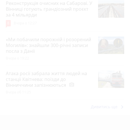
Реконструкція очисних на Сабарові. У
Вінниці готують грандіозний проєкт
за 4 мільярди
8
Вчора о 12:27
«Ми побачили порожній і розорений
Могилів»: знайшли 300-річні записи
посла з Данії
Вчора о 19:22
Атака росії забрала життя людей на
станції Квітнева: поїзди до
Вінниччини запізнюються
photo_camera
Вчора об 11:25
keyboard_arrow_right
Дивитись ще