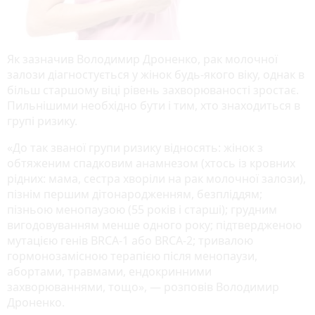
Як зазначив Володимир Дроненко, рак молочної
залози діагностується у жінок будь-якого віку, однак в
більш старшому віці рівень захворюваності зростає.
Пильнішими необхідно бути і тим, хто знаходиться в
групі ризику.
«До так званої групи ризику відносять: жінок з
обтяженим спадковим анамнезом (хтось із кровних
рідних: мама, сестра хворіли на рак молочної залози),
пізнім першим дітонародженням, безпліддям;
пізньою менопаузою (55 років і старші); грудним
вигодовуванням менше одного року; підтвердженою
мутацією генів BRCA-1 або BRCA-2; тривалою
гормонозамісною терапією після менопаузи,
абортами, травмами, ендокринними
захворюваннями, тощо», — розповів Володимир
Дроненко.