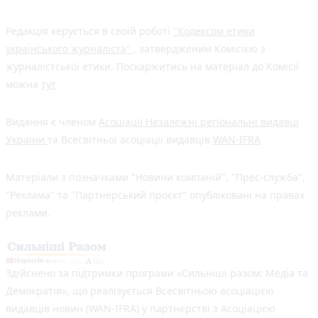
Редакція керується в своїй роботі
"Кодексом етики
українського журналіста"
, затвердженим Комісією з
журналістської етики. Поскаржитись на матеріал до Комісії
можна
тут
Видання є членом
Асоціації Незалежні регіональні видавці
України
та Всесвітньої асоціації видавців
WAN-IFRA
Матеріали з позначками "Новини компаній", "Прес-служба",
"Реклама" та "Партнерський проєкт" опубліковані на правах
реклами.
Здійснено за підтримки програми «Сильніші разом: Медіа та
Демократія», що реалізується Всесвітньою асоціацією
видавців новин (WAN-IFRA) у партнерстві з Асоціацією