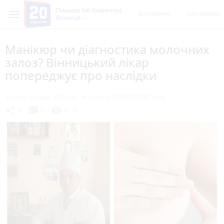
Пишеш ти! Коментує
Всі новини
Обговорен
Вінниця
Манікюр чи діагностика молочних
залоз? Вінницький лікар
попереджує про наслідки
11 листопада 2021 р.
Ольга СОКОЛОВСЬКА
chat_bubble
share
visibility
3
2
6778