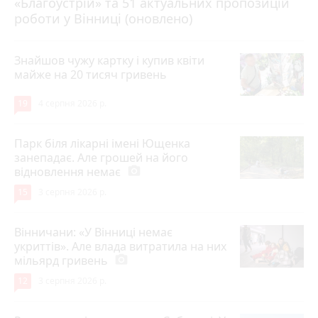
«Благоустрій» та 51 актуальних пропозицій
роботи у Вінниці (оновлено)
Знайшов чужу картку і купив квіти
майже на 20 тисяч гривень
19
4 серпня 2026 р.
Парк біля лікарні імені Ющенка
занепадає. Але грошей на його
відновлення немає
photo_camera
15
3 серпня 2026 р.
Вінничани: «У Вінниці немає
укриттів». Але влада витратила на них
мільярд гривень
photo_camera
12
3 серпня 2026 р.