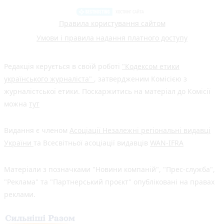
Правила користування сайтом
Умови і правила надання платного доступу
Редакція керується в своїй роботі
"Кодексом етики
українського журналіста"
, затвердженим Комісією з
журналістської етики. Поскаржитись на матеріал до Комісії
можна
тут
Видання є членом
Асоціації Незалежні регіональні видавці
України
та Всесвітньої асоціації видавців
WAN-IFRA
Матеріали з позначками "Новини компаній", "Прес-служба",
"Реклама" та "Партнерський проєкт" опубліковані на правах
реклами.