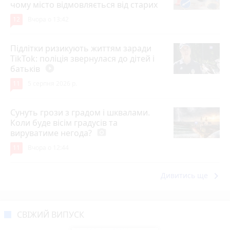
чому місто відмовляється від старих
12
Вчора о 13:42
Підлітки ризикують життям заради
TikTok: поліція звернулася до дітей і
батьків
play_circle_filled
11
5 серпня 2026 р.
Сунуть грози з градом і шквалами.
Коли буде вісім градусів та
вируватиме негода?
photo_camera
11
Вчора о 12:44
keyboard_arrow_right
Дивитись ще
СВІЖИЙ ВИПУСК