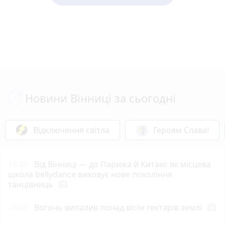
Новини Вінниці за сьогодні
Відключення світла
Героям Слава!
18:40
Від Вінниці — до Парижа й Китаю: як місцева
школа bellydance виховує нове покоління
танцівниць
photo_camera
18:09
Вогонь випалив понад вісім гектарів землі
photo_camera