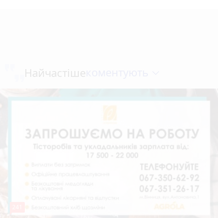
коментують
Найчастіше
241