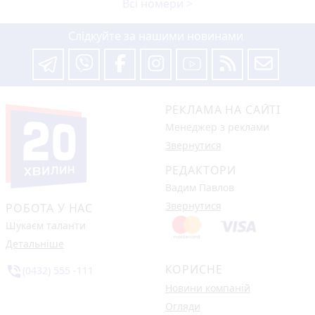
Всі номери >
Слідкуйте за нашими новинами
РЕКЛАМА НА САЙТІ
Менеджер з реклами
Звернутися
РЕДАКТОРИ
Вадим Павлов
Звернутися
РОБОТА У НАС
Шукаєм таланти
Детальніше
КОРИСНЕ
phone_in_talk
(0432) 555 -111
Новини компаній
Огляди