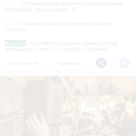
17:03
У Вінниці дерево впало на припаркований
автомобіль під час негоди
photo_camera
16:02
15-річний підліток потонув на ставку в
Козятині
«Сертифікати добра»: у Вінниці знову
Від читача
допомагають тим, хто потребує підтримки
Всі новини
Підпишись