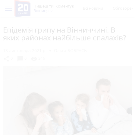
Пишеш ти! Коментує
Всі новини
Обговорен
Вінниця
Епідемія грипу на Вінниччині. В
яких районах найбільше спалахів?
13 листопада 2021 р.
Ольга БОБРУСЬ
chat_bubble
share
visibility
0
0
346