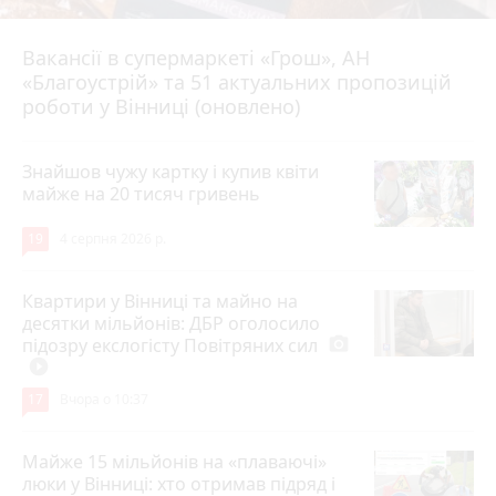
Вакансії в супермаркеті «Грош», АН
4 серпня 2026 р.
«Благоустрій» та 51 актуальних пропозицій
роботи у Вінниці (оновлено)
Знайшов чужу картку і купив квіти
майже на 20 тисяч гривень
19
4 серпня 2026 р.
Квартири у Вінниці та майно на
десятки мільйонів: ДБР оголосило
підозру екслогісту Повітряних сил
photo_camera
play_circle_filled
17
Вчора о 10:37
Майже 15 мільйонів на «плаваючі»
люки у Вінниці: хто отримав підряд і