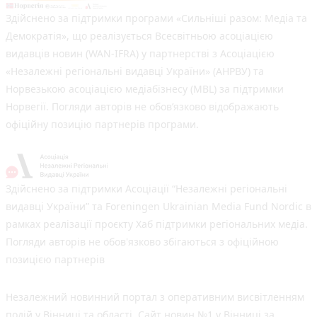
Здійснено за підтримки програми «Сильніші разом: Медіа та
Демократія», що реалізується Всесвітньою асоціацією
видавців новин (WAN-IFRA) у партнерстві з Асоціацією
«Незалежні регіональні видавці України» (АНРВУ) та
Норвезькою асоціацією медіабізнесу (MBL) за підтримки
Норвегії. Погляди авторів не обов’язково відображають
офіційну позицію партнерів програми.
Здійснено за підтримки Асоціації “Незалежні регіональні
видавці України” та Foreningen Ukrainian Media Fund Nordic в
рамках реалізації проєкту Хаб підтримки регіональних медіа.
Погляди авторів не обов'язково збігаються з офіційною
позицією партнерів
Незалежний новинний портал з оперативним висвітленням
подій у Вінниці та області. Сайт новин №1 у Вінниці за