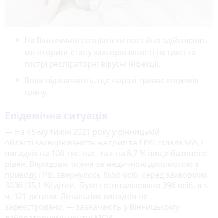
На Вінниччині спеціалісти постійно здійснюють
моніторинг стану захворюваності на грип та
гострі респіраторні вірусні інфекції.
Вони відзначають, що наразі триває епідемія
грипу.
Епідемічна ситуація
— На 45-му тижні 2021 року у Вінницькій
області захворюваність на грип та ГРВІ склала 565,7
випадків на 100 тис. нас. та є на 8,7 % вище базового
рівня. Впродовж тижня за медичною допомогою з
приводу ГРВІ звернулось 8656 осіб, серед захворілих
3036 (35,1 %) дітей. Було госпіталізовано 396 осіб, в т.
ч. 121 дитини. Летальних випадків не
зареєстровано, — зазначають у Вінницькому
лабораторному центрі МОЗ.