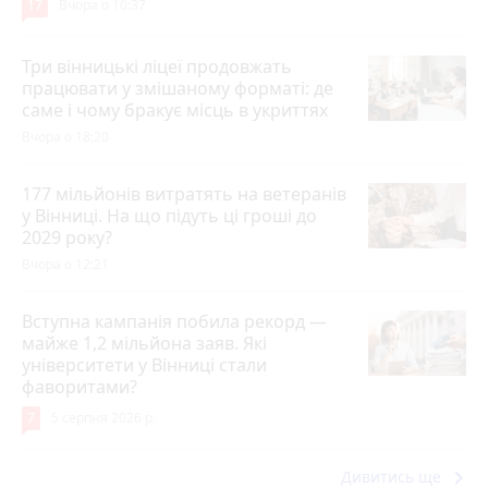
17
Вчора о 10:37
Три вінницькі ліцеї продовжать
працювати у змішаному форматі: де
саме і чому бракує місць в укриттях
Вчора о 18:20
177 мільйонів витратять на ветеранів
у Вінниці. На що підуть ці гроші до
2029 року?
Вчора о 12:21
Вступна кампанія побила рекорд —
майже 1,2 мільйона заяв. Які
університети у Вінниці стали
фаворитами?
7
5 серпня 2026 р.
keyboard_arrow_right
Дивитись ще