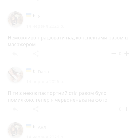
Я
14 червня 2026 р.
Неможливо працювати над конспектами разом із
масажером
reply
share
remove
add
0
Daria
14 червня 2026 р.
Піти з нею в паспортний стіл разом було
помилкою, тепер я червоненька на фото
reply
share
remove
add
0
Аня
14 червня 2026 р.