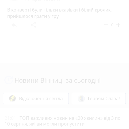
В конверті були тільки вказівки і білий кролик,
прийшлося грати у гру
reply
share
remove
add
0
Новини Вінниці за сьогодні
Відключення світла
Героям Слава!
21:01
ТОП важливих новин на «20 хвилин» від 3 по
10 серпня, які ви могли пропустити