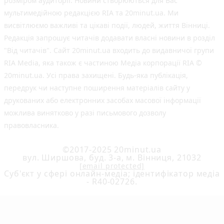
розміром аудиторії. Новини створюються для Вас
мультимедійною редакцією RIA та 20minut.ua. Ми
висвітлюємо важливі та цікаві події, людей, життя Вінниці.
Редакція запрошує читачів додавати власні новини в розділ
"Від читачів". Сайт 20minut.ua входить до видавничої групи
RIA Media, яка також є частиною Медіа корпорації RIA ©
20minut.ua. Усі права захищені. Будь-яка публiкацiя,
передрук чи наступне поширення матеріалів сайту у
друкованих або електронних засобах масової інформації
можлива винятково у разі письмового дозволу
правовласника.
©2017-2025 20minut.ua
вул. Ширшова, буд. 3-а, м. Вінниця, 21032
[email protected]
Cуб'єкт у сфері онлайн-медіа; ідентифікатор медіа
- R40-02726.