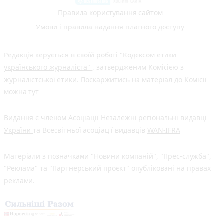
Правила користування сайтом
Умови і правила надання платного доступу
Редакція керується в своїй роботі
"Кодексом етики
українського журналіста"
, затвердженим Комісією з
журналістської етики. Поскаржитись на матеріал до Комісії
можна
тут
Видання є членом
Асоціації Незалежні регіональні видавці
України
та Всесвітньої асоціації видавців
WAN-IFRA
Матеріали з позначками "Новини компаній", "Прес-служба",
"Реклама" та "Партнерський проєкт" опубліковані на правах
реклами.