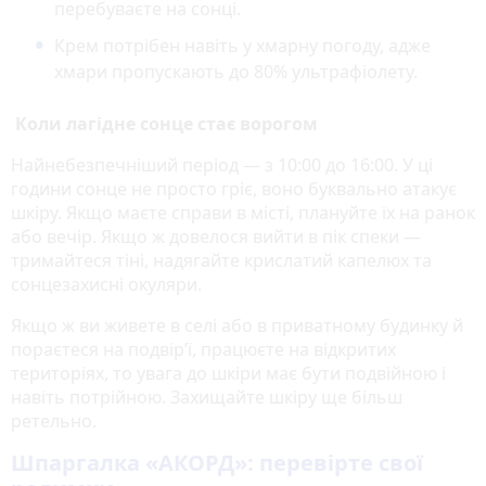
перебуваєте на сонці.
Крем потрібен навіть у хмарну погоду, адже
хмари пропускають до 80% ультрафіолету.
Коли лагідне сонце стає ворогом
Найнебезпечніший період — з 10:00 до 16:00. У ці
години сонце не просто гріє, воно буквально атакує
шкіру. Якщо маєте справи в місті, плануйте їх на ранок
або вечір. Якщо ж довелося вийти в пік спеки —
тримайтеся тіні, надягайте крислатий капелюх та
сонцезахисні окуляри.
Якщо ж ви живете в селі або в приватному будинку й
пораєтеся на подвір’ї, працюєте на відкритих
територіях, то увага до шкіри має бути подвійною і
навіть потрійною. Захищайте шкіру ще більш
ретельно.
Шпаргалка «АКОРД»: перевірте свої