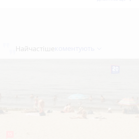
коментують
Найчастіше
15