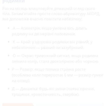
родимки
Раз на місяць влаштовуйте домашній огляд свого
тіла. Запам'ятайте просте слово-абревіатуру АКОРД,
яке допоможе вчасно помітити небезпеку:
А — Асиметрія: якщо умовна вісь ділить
родимку на дві нерівні половинки.
К — Край: у здорової родимки він рівний, у
небезпечної — рваний чи зазубрений.
О — Окрас: тривожний сигнал, якщо родимка
змінила колір, стала двоколірною або чорною.
Р — Розмір: якщо плямка стрімко росте
(особливо коли переростає 6 мм — розмір гумки
на олівці).
Д — Динаміка: будь-які зміни (поява кірочок,
тріщинок, кровоточивість, свербіж).