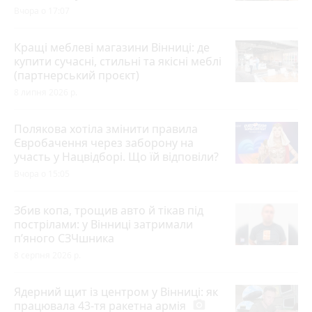
Вчора о 17:07
Кращі меблеві магазини Вінниці: де
купити сучасні, стильні та якісні меблі
(партнерський проєкт)
8 липня 2026 р.
Полякова хотіла змінити правила
Євробачення через заборону на
участь у Нацвідборі. Що їй відповіли?
Вчора о 15:05
Збив копа, трощив авто й тікав під
пострілами: у Вінниці затримали
п’яного СЗЧшника
8 серпня 2026 р.
Ядерний щит із центром у Вінниці: як
працювала 43-тя ракетна армія
photo_camera