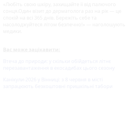
«Любіть свою шкіру, захищайте її від палючого
сонця.Один візит до дерматолога раз на рік — це
спокій на всі 365 днів. Бережіть себе та
насолоджуйтеся літом безпечно!» — наголошують
медики.
Вас може зацікавити:
Втеча до природи: у скільки обійдеться літнє
перезавантаження в екосадибах цього сезону
Канікули-2026 у Вінниці: з 8 червня в місті
запрацюють безкоштовні пришкільні табори