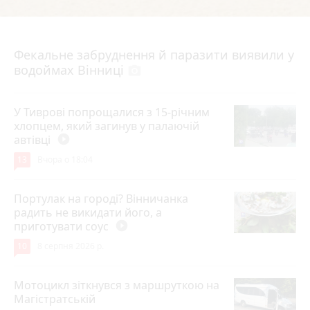
7 серпня 2026 р.
Фекальне забруднення й паразити виявили у
водоймах Вінниці
photo_camera
У Тиврові попрощалися з 15-річним
хлопцем, який загинув у палаючій
автівці
play_circle_filled
13
Вчора о 18:04
Портулак на городі? Вінничанка
радить не викидати його, а
приготувати соус
play_circle_filled
10
8 серпня 2026 р.
Мотоцикл зіткнувся з маршруткою на
Магістратській