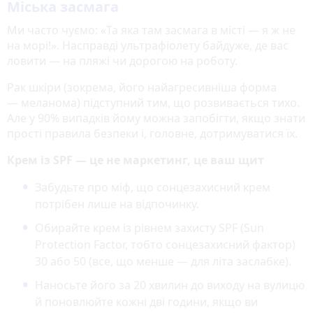
Міська засмага
Ми часто чуємо: «Та яка там засмага в місті — я ж не
на морі!». Насправді ультрафіолету байдуже, де вас
ловити — на пляжі чи дорогою на роботу.
Рак шкіри (зокрема, його найагресивніша форма
— меланома) підступний тим, що розвивається тихо.
Але у 90% випадків йому можна запобігти, якщо знати
прості правила безпеки і, головне, дотримуватися їх.
Крем із SPF — це не маркетинг, це ваш щит
Забудьте про міф, що сонцезахисний крем
потрібен лише на відпочинку.
Обирайте крем із рівнем захисту SPF (Sun
Protection Factor, тобто сонцезахисний фактор)
30 або 50 (все, що менше — для літа заслабке).
Наносьте його за 20 хвилин до виходу на вулицю
й поновлюйте кожні дві години, якщо ви