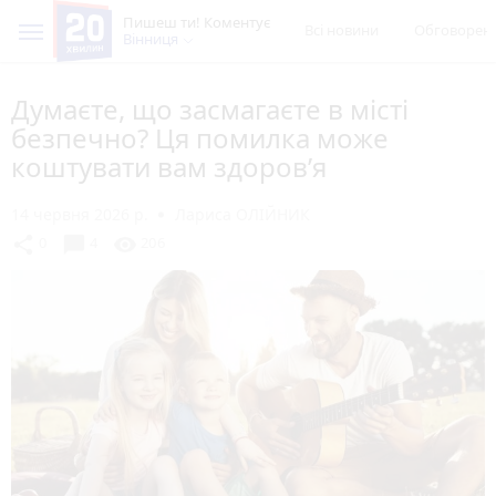
Пишеш ти! Коментує
Всі новини
Обговорен
Вінниця
Думаєте, що засмагаєте в місті
безпечно? Ця помилка може
коштувати вам здоров’я
14 червня 2026 р.
Лариса ОЛІЙНИК
chat_bubble
share
visibility
0
4
206