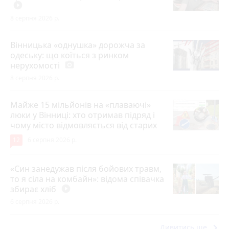
play_circle_filled
8 серпня 2026 р.
Вінницька «однушка» дорожча за
одеську: що коїться з ринком
нерухомості
photo_camera
8 серпня 2026 р.
Майже 15 мільйонів на «плаваючі»
люки у Вінниці: хто отримав підряд і
чому місто відмовляється від старих
12
6 серпня 2026 р.
«Син занедужав після бойових травм,
то я сіла на комбайн»: відома співачка
збирає хліб
play_circle_filled
6 серпня 2026 р.
keyboard_arrow_right
Дивитись ще