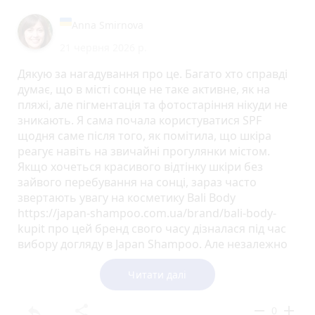
Anna Smirnova
21 червня 2026 р.
Дякую за нагадування про це. Багато хто справді
думає, що в місті сонце не таке активне, як на
пляжі, але пігментація та фотостаріння нікуди не
зникають. Я сама почала користуватися SPF
щодня саме після того, як помітила, що шкіра
реагує навіть на звичайні прогулянки містом.
Якщо хочеться красивого відтінку шкіри без
зайвого перебування на сонці, зараз часто
звертають увагу на косметику Bali Body
https://japan-shampoo.com.ua/brand/bali-body-
kupit про цей бренд свого часу дізналася під час
вибору догляду в Japan Shampoo. Але незалежно
від засобів, щоденний сонцезахист для мене вже
став звичкою.
Читати далі
reply
share
remove
add
0