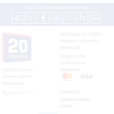
Слідкуйте за нашими новинами
РЕКЛАМА НА САЙТІ
Менеджер з реклами
Звернутися
РЕДАКТОРИ
Вадим Павлов
Звернутися
РОБОТА У НАС
Шукаєм таланти
Детальніше
КОРИСНЕ
phone_in_talk
(0432) 555 -111
Новини компаній
Огляди