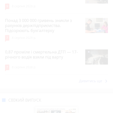
9
8 серпня 2026 р.
Понад 3 000 000 гривень зникли з
рахунків держпідприємства.
Підозрюють бухгалтерку
7
8 серпня 2026 р.
0,87 проміле і смертельна ДТП — 17-
річного водія взяли під варту
7
8 серпня 2026 р.
keyboard_arrow_right
Дивитись ще
СВІЖИЙ ВИПУСК