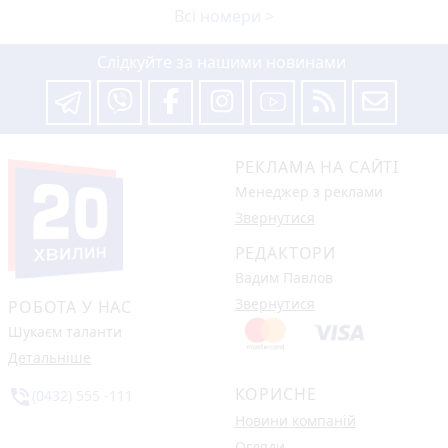
Всі номери >
Слідкуйте за нашими новинами
РЕКЛАМА НА САЙТІ
Менеджер з реклами
Звернутися
РЕДАКТОРИ
Вадим Павлов
Звернутися
РОБОТА У НАС
Шукаєм таланти
Детальніше
КОРИСНЕ
phone_in_talk
(0432) 555 -111
Новини компаній
Огляди