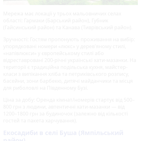
Мережа має локації у трьох мальовничих селах
області: Гармаки (Барський район), Губник
(Гайсинський район) та Канава (Тиврівський район).
Зручності: Гостям пропонують проживання на вибір:
упорядковані номери «люкс» у дерев'яному стилі,
«напівлюкси» у європейському стилі або
відреставровані 200-річні українські хати-мазанки. На
території є традиційна подільська кухня, майстер-
класи з випікання хліба та петриківського розпису,
басейни, зони барбекю, дитячі майданчики та місця
для риболовлі на Південному Бузі.
Ціна за добу: Оренда кімнат/номерів стартує від 500–
800 грн з людини, автентичні хати-мазанки — від
1200–1800 грн за будиночок (залежно від кількості
гостей та пакета харчування).
Екосадиби в селі Буша (Ямпільський
район)