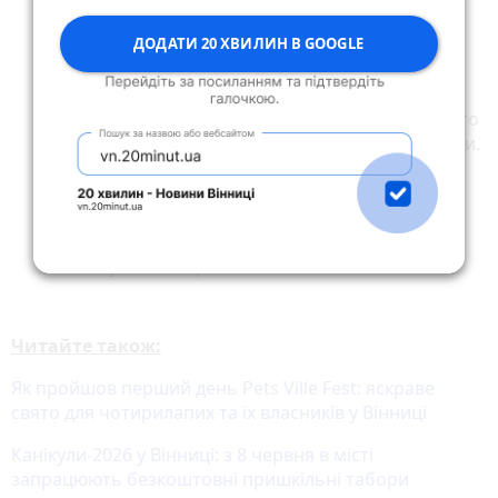
знижки для військовослужбовців ЗСУ, а також
ДОДАТИ 20 ХВИЛИН В GOOGLE
знижують прайс на проживання у будні дні (з
понеділка по четвер).
Бронювання: оскільки попит на літні вихідні
дуже високий, екосадиби поблизу водойм варто
замовляти щонайменше за 2-3 тижні до поїздки.
Додаткові послуги: часто у базову вартість
сільських хатин входить лише проживання.
Оренда чана (1000–1500 грн/год), купівля дров
(100 грн/оберемок) чи прокат човнів
оплачуються окремо.
Читайте також:
Як пройшов перший день Pets Ville Fest: яскраве
свято для чотирилапих та їх власників у Вінниці
Канікули-2026 у Вінниці: з 8 червня в місті
запрацюють безкоштовні пришкільні табори