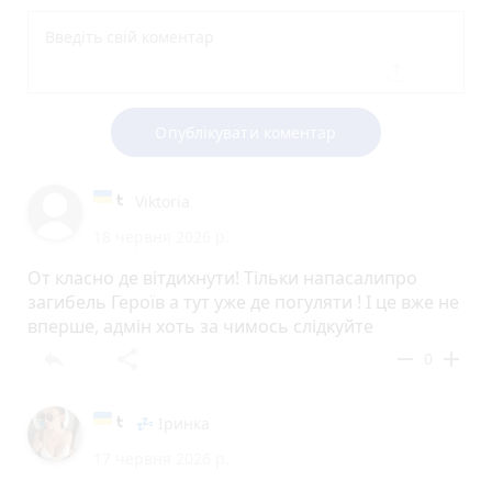
Опублікувати коментар
Viktoria
18 червня 2026 р.
От класно де вітдихнути! Тільки напасалипро
загибель Героїв а тут уже де погуляти ! І це вже не
вперше, адмін хоть за чимось слідкуйте
reply
share
remove
add
0
💤 Іринка
17 червня 2026 р.