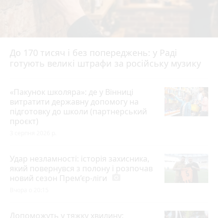
До 170 тисяч і без попереджень: у Раді
готують великі штрафи за російську музику
«Пакунок школяра»: де у Вінниці
витратити державну допомогу на
підготовку до школи (партнерський
проєкт)
3 серпня 2026 р.
Удар незламності: історія захисника,
який повернувся з полону і розпочав
новий сезон Прем’єр-ліги
photo_camera
Вчора о 20:15
Допоможуть у тяжку хвилину: