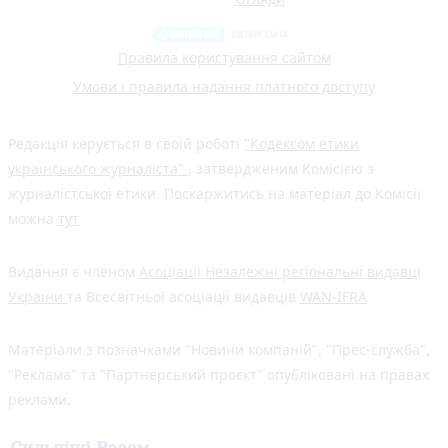
Правила користування сайтом
Умови і правила надання платного доступу
Редакція керується в своїй роботі
"Кодексом етики
українського журналіста"
, затвердженим Комісією з
журналістської етики. Поскаржитись на матеріал до Комісії
можна
тут
Видання є членом
Асоціації Незалежні регіональні видавці
України
та Всесвітньої асоціації видавців
WAN-IFRA
Матеріали з позначками "Новини компаній", "Прес-служба",
"Реклама" та "Партнерський проєкт" опубліковані на правах
реклами.