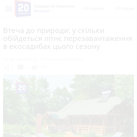
Пишеш ти! Коментує
Всі новини
Обговорен
Вінниця
Втеча до природи: у скільки
обійдеться літнє перезавантаження
в екосадибах цього сезону
10 липня 2026 р.
Лариса ОЛІЙНИК
chat_bubble
share
visibility
2
5
1381