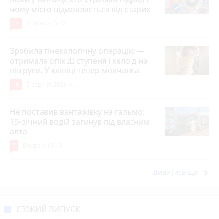
чому місто відмовляється від старих
12
Вчора о 13:42
Зробила гінекологічну операцію —
отримала опік ІІІ ступеня і келоїд на
пів руки. У клініці тепер мовчанка
10
5 серпня 2026 р.
Не поставив вантажівку на гальмо:
19-річний водій загинув під власним
авто
9
Вчора о 13:13
keyboard_arrow_right
Дивитись ще
СВІЖИЙ ВИПУСК