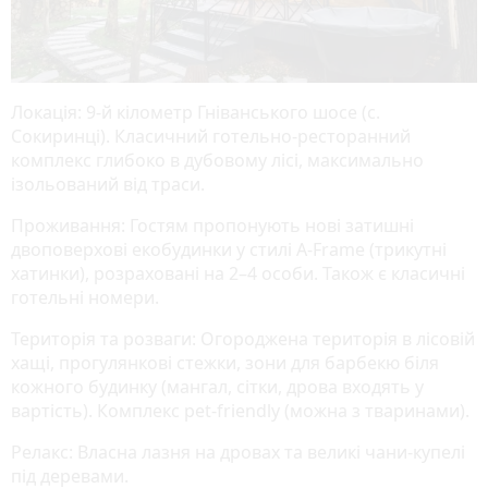
Локація: 9-й кілометр Гніванського шосе (с.
Сокиринці). Класичний готельно-ресторанний
комплекс глибоко в дубовому лісі, максимально
ізольований від траси.
Проживання: Гостям пропонують нові затишні
двоповерхові екобудинки у стилі A-Frame (трикутні
хатинки), розраховані на 2–4 особи. Також є класичні
готельні номери.
Територія та розваги: Огороджена територія в лісовій
хащі, прогулянкові стежки, зони для барбекю біля
кожного будинку (мангал, сітки, дрова входять у
вартість). Комплекс pet-friendly (можна з тваринами).
Релакс: Власна лазня на дровах та великі чани-купелі
під деревами.