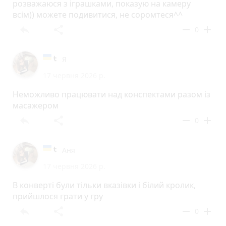
розважаюся з іграшками, показую на камеру
всім)) можете подивитися, не соромтеся^^
reply
share
remove
add
0
Я
17 червня 2026 р.
Неможливо працювати над конспектами разом із
масажером
reply
share
remove
add
0
Аня
17 червня 2026 р.
В конверті були тільки вказівки і білий кролик,
прийшлося грати у гру
reply
share
remove
add
0