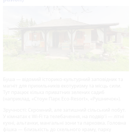
Буша — відомий історико-культурний заповідник та
магніт для прихильників екотуризму та місць сили.
Тут працює кілька приватних зелених садиб
(наприклад, «Стоун Парк Eco-Resort», «Рушничок»).
Зручності: Скромний, але затишний сільський побут.
У кімнатах є Wi-Fi та телебачення, на подвір'ї — літні
кухні, альтанки, мангальні зони та парковка. Головна
фішка — близькість до скельного храму, парку