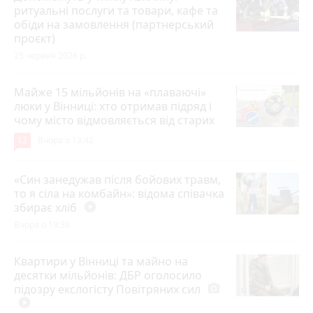
ритуальні послуги та товари, кафе та
обіди на замовлення (партнерський
проєкт)
25 червня 2026 р.
Майже 15 мільйонів на «плаваючі»
люки у Вінниці: хто отримав підряд і
чому місто відмовляється від старих
12
Вчора о 13:42
«Син занедужав після бойових травм,
то я сіла на комбайн»: відома співачка
збирає хліб
play_circle_filled
Вчора о 19:30
Квартири у Вінниці та майно на
десятки мільйонів: ДБР оголосило
підозру екслогісту Повітряних сил
photo_camera
play_circle_filled