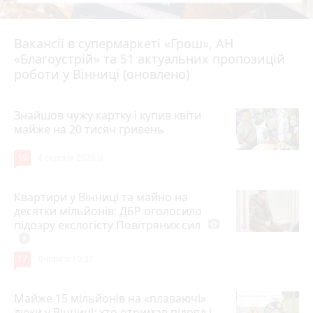
Вакансії в супермаркеті «Грош», АН
4 серпня 2026 р.
«Благоустрій» та 51 актуальних пропозицій
роботи у Вінниці (оновлено)
Знайшов чужу картку і купив квіти
майже на 20 тисяч гривень
19
4 серпня 2026 р.
Квартири у Вінниці та майно на
десятки мільйонів: ДБР оголосило
підозру екслогісту Повітряних сил
photo_camera
play_circle_filled
17
Вчора о 10:37
Майже 15 мільйонів на «плаваючі»
люки у Вінниці: хто отримав підряд і