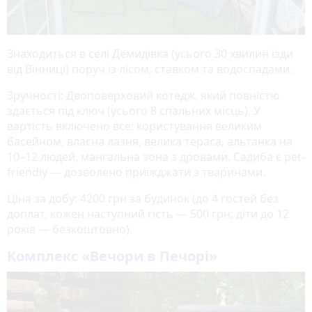
Знаходиться в селі Демидівка (усього 30 хвилин їзди
від Вінниці) поруч із лісом, ставком та водоспадами.
Зручності: Двоповерховий котедж, який повністю
здається під ключ (усього 8 спальних місць). У
вартість включено все: користування великим
басейном, власна лазня, велика тераса, альтанка на
10–12 людей, мангальна зона з дровами. Садиба є pet-
friendly — дозволено приїжджати з тваринами.
Ціна за добу: 4200 грн за будинок (до 4 гостей без
доплат, кожен наступний гість — 500 грн; діти до 12
років — безкоштовно).
Комплекс «Вечори в Печорі»