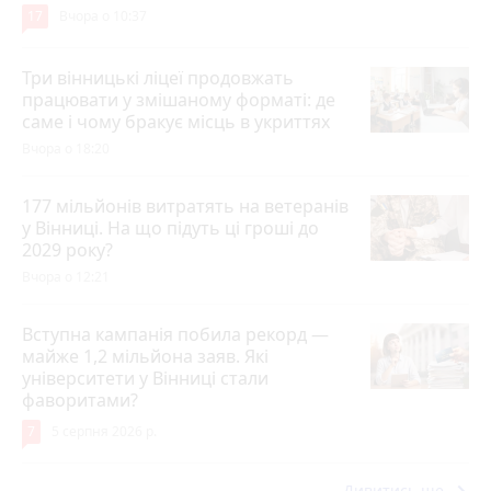
17
Вчора о 10:37
Три вінницькі ліцеї продовжать
працювати у змішаному форматі: де
саме і чому бракує місць в укриттях
Вчора о 18:20
177 мільйонів витратять на ветеранів
у Вінниці. На що підуть ці гроші до
2029 року?
Вчора о 12:21
Вступна кампанія побила рекорд —
майже 1,2 мільйона заяв. Які
університети у Вінниці стали
фаворитами?
7
5 серпня 2026 р.
Дивитись ще