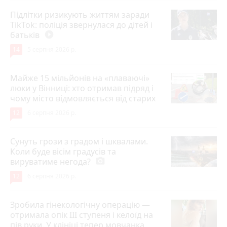
Підлітки ризикують життям заради
TikTok: поліція звернулася до дітей і
батьків
play_circle_filled
14
5 серпня 2026 р.
Майже 15 мільйонів на «плаваючі»
люки у Вінниці: хто отримав підряд і
чому місто відмовляється від старих
12
6 серпня 2026 р.
Сунуть грози з градом і шквалами.
Коли буде вісім градусів та
вируватиме негода?
photo_camera
12
6 серпня 2026 р.
Зробила гінекологічну операцію —
отримала опік ІІІ ступеня і келоїд на
пів руки. У клініці тепер мовчанка