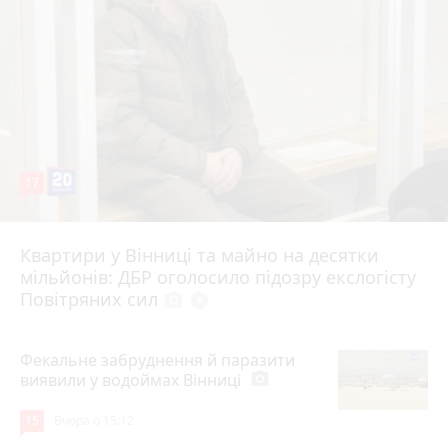
17
Квартири у Вінниці та майно на десятки
6 серпня 2026 р.
мільйонів: ДБР оголосило підозру екслогісту
Повітряних сил
photo_camera
play_circle_filled
Фекальне забруднення й паразити
виявили у водоймах Вінниці
photo_camera
15
Вчора о 15:12