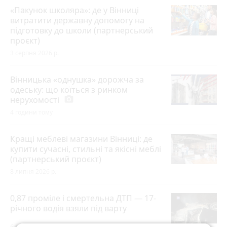
«Пакунок школяра»: де у Вінниці
витратити державну допомогу на
підготовку до школи (партнерський
проєкт)
3 серпня 2026 р.
Вінницька «однушка» дорожча за
одеську: що коїться з ринком
нерухомості
photo_camera
4 години тому
Кращі меблеві магазини Вінниці: де
купити сучасні, стильні та якісні меблі
(партнерський проєкт)
8 липня 2026 р.
0,87 проміле і смертельна ДТП — 17-
річного водія взяли під варту
6 годин тому