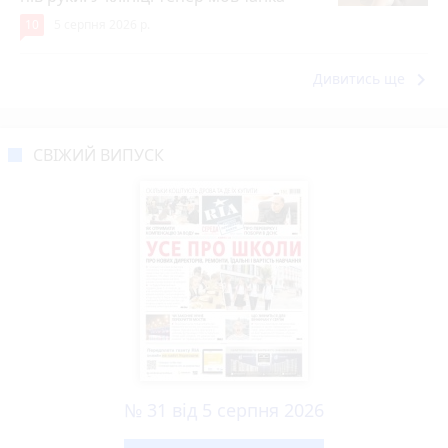
10
5 серпня 2026 р.
keyboard_arrow_right
Дивитись ще
СВІЖИЙ ВИПУСК
№ 31 від 5 серпня 2026