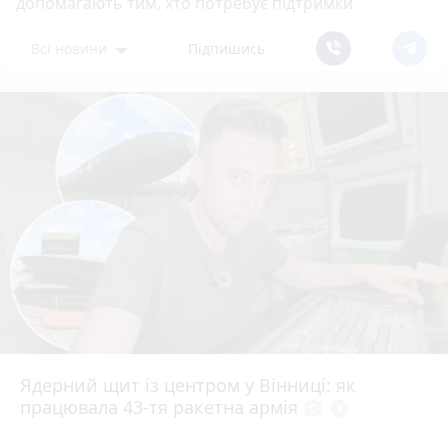
допомагають тим, хто потребує підтримки
Всі новини
Підпишись
Ядерний щит із центром у Вінниці: як
працювала 43-тя ракетна армія
photo_camera
play_circle_filled