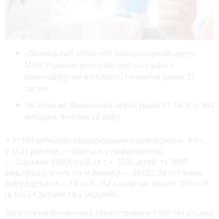
«Вінницький обласний лабораторний центр
МОЗ України» розповів про ситуацію з
коронавірусом в області станом на ранок 27
липня.
Загалом на Вінниччині зафіксували 71 тисячу 394
випадки. 9 нових за добу.
У 71394 випадках захворювання підтверджено, в т.ч.
у 3531 дитини, — йдеться у повідомленні.
— Одужали 69506 осіб, (в т.ч. 3506 дітей та 3897
мед.прац.), із них по м.Вінниці — 28232. За останню
добу одужали — 18 осіб. На даний час хворіє 189 осіб
(в т.ч. 24 дитини та 2 медики).
Загалом на Вінниччині зареєстрували 1699 летальних