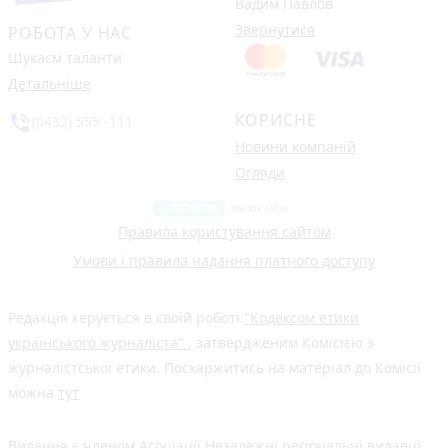
Вадим Павлов
Звернутися
РОБОТА У НАС
Шукаєм таланти
Детальніше
КОРИСНЕ
phone_in_talk
(0432) 555 -111
Новини компаній
Огляди
Правила користування сайтом
Умови і правила надання платного доступу
Редакція керується в своїй роботі
"Кодексом етики
українського журналіста"
, затвердженим Комісією з
журналістської етики. Поскаржитись на матеріал до Комісії
можна
тут
Видання є членом
Асоціації Незалежні регіональні видавці