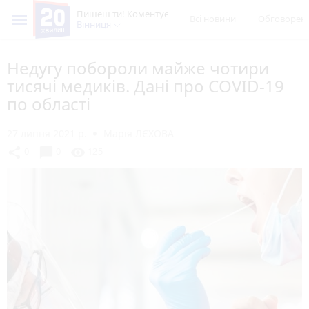
Пишеш ти! Коментує
Всі новини
Обговорен
Вінниця
Недугу побороли майже чотири
тисячі медиків. Дані про COVID-19
по області
27 липня 2021 р.
Марія ЛЄХОВА
chat_bubble
share
visibility
0
0
125