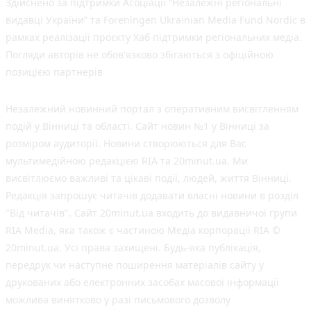
Здійснено за підтримки Асоціації “Незалежні регіональні
видавці України” та Foreningen Ukrainian Media Fund Nordic в
рамках реалізації проєкту Хаб підтримки регіональних медіа.
Погляди авторів не обов'язково збігаються з офіційною
позицією партнерів
Незалежний новинний портал з оперативним висвітленням
подій у Вінниці та області. Сайт новин №1 у Вінниці за
розміром аудиторії. Новини створюються для Вас
мультимедійною редакцією RIA та 20minut.ua. Ми
висвітлюємо важливі та цікаві події, людей, життя Вінниці.
Редакція запрошує читачів додавати власні новини в розділ
"Від читачів". Сайт 20minut.ua входить до видавничої групи
RIA Media, яка також є частиною Медіа корпорації RIA ©
20minut.ua. Усі права захищені. Будь-яка публiкацiя,
передрук чи наступне поширення матеріалів сайту у
друкованих або електронних засобах масової інформації
можлива винятково у разі письмового дозволу