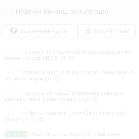
Новини Вінниці за сьогодні
Відключення світла
Героям Слава!
21:01
На ставку біля Сологубівки масово розквітли
рожеві лотоси. ВІДЕО
play_circle_filled
photo_camera
20:00
Їдете на море? На пляжі в Україні жінку вкусив
отруйний каракурт
photo_camera
19:02
Портулак на городі? Вінничанка радить не
викидати його, а приготувати соус
play_circle_filled
18:13
На Вінниччині вже 21 загиблий на воді від
початку літа
play_circle_filled
«Сертифікати добра»: у Вінниці знову
Від читача