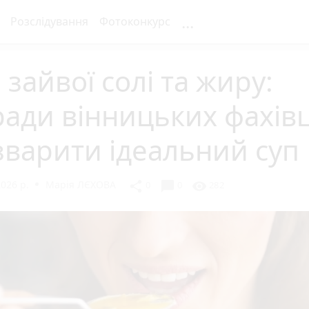
...
Розслідування
Фотоконкурс
 зайвої солі та жиру:
ади вінницьких фахівц
зварити ідеальний суп
2026 р.
Марія ЛЄХОВА
chat_bubble
share
visibility
0
0
282