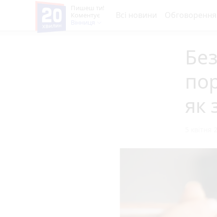
Пишеш ти!
Всі новини
Обговорення
Коментує
Вінниця
Без
пор
як 
5 квітня 