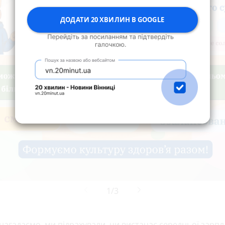
ДОДАТИ 20 ХВИЛИН В GOOGLE
нагадаємо, ми підрахували, чи вистачає середньої зарпл