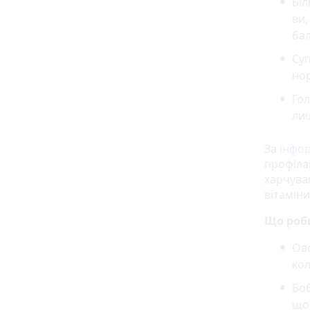
Біл
ви,
бал
Суп
нор
Гол
лиш
За
інфо
профіла
харчува
вітаміни
Що роби
Ово
кол
Боб
що