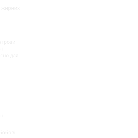
ь жирних
агрози.
ні
исно для
ні
бобові