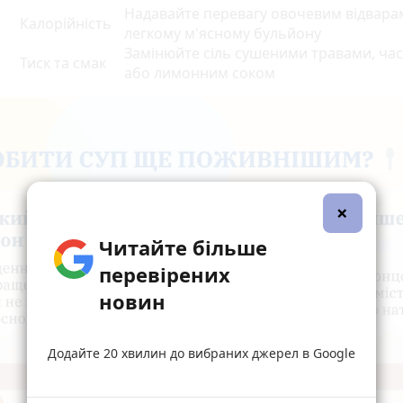
Надавайте перевагу овочевим відвара
Калорійність
легкому м'ясному бульйону
Замінюйте сіль сушеними травами, ча
Тиск та смак
або лимонним соком
×
Читайте більше
перевірених
новин
Додайте 20 хвилин до вибраних джерел в Google