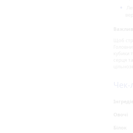
Лег
ве
Важливі
Щоб стр
Головний
кубики 
серця т
цільноз
Чек-
Інгреді
Овочі
Білок