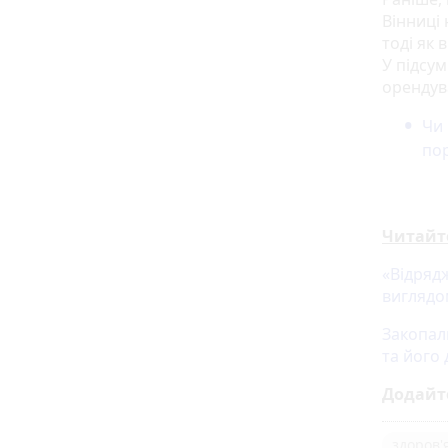
Вінниці 
тоді як
У підсу
орендув
Чи 
по
Читайт
«Відрядж
виглядо
Закопал
та його
Додайт
здоров'