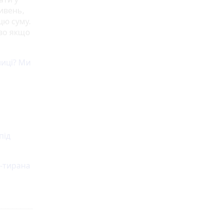
ривень,
цю суму.
иво якщо
ниці? Ми
під
а-тирана