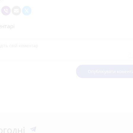
нтарі
Опублікувати комент
огодні