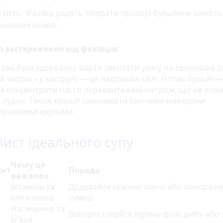
кість: Фахівці радять обирати прозорі бульйони заміст
ршкових основ.
 застереження від фахівців:
ава була здоровою, варто звертати увагу на приховані з
 «ворог» у каструлі — це надлишок солі. Готові бульйон
та концентрати часто перевантажені натрієм, що не кор
а судин. Також краще замінювати звичайні макарони
ерновими крупами.
лист ідеального супу
Чому це
єнт
Порада
важливо
Вітаміни та
Додавайте сезонні овочі або замороже
клітковина
суміші
Насичення та
Використовуйте куряче філе, рибу або 
м'язи