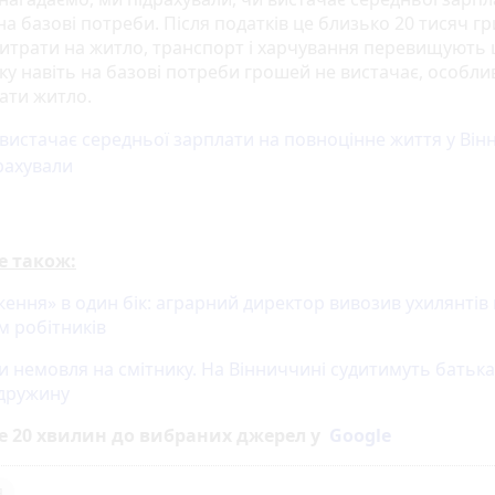
на базові потреби. Після податків це близько 20 тисяч г
 витрати на житло, транспорт і харчування перевищують 
мку навіть на базові потреби грошей не вистачає, особл
ати житло.
вистачає середньої зарплати на повноцінне життя у Він
рахували
е також:
ення» в один бік: аграрний директор вивозив ухилянтів 
м робітників
и немовля на смітнику. На Вінниччині судитимуть батьк
 дружину
е 20 хвилин до вибраних джерел у
Google
я