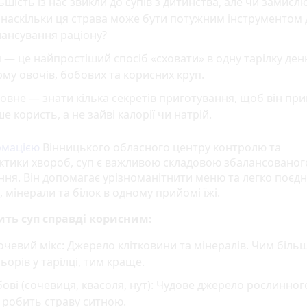
ьшість із нас звикли до супів з дитинства, але чи замис
 наскільки ця страва може бути потужним інструментом 
ансування раціону?
 — це найпростіший спосіб «сховати» в одну тарілку ден
му овочів, бобових та корисних круп.
овне — знати кілька секретів приготування, щоб він пр
е користь, а не зайві калорії чи натрій.
рмацією
Вінницького обласного центру контролю та
ктики хвороб, суп є важливою складовою збалансованог
ння. Він допомагає урізноманітнити меню та легко поєд
, мінерали та білок в одному прийомі їжі.
ть суп справді корисним:
чевий мікс: Джерело клітковини та мінералів. Чим біль
ьорів у тарілці, тим краще.
ові (сочевиця, квасоля, нут): Чудове джерело рослинного
 робить страву ситною.