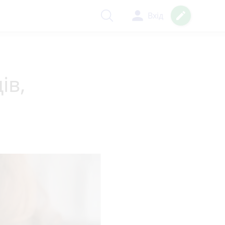
person
create
Вхід
ів,