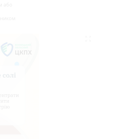
м або
сником
