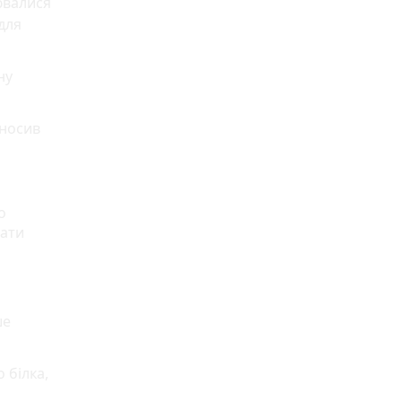
лювалися
для
ну
иносив
о
нати
ше
 білка,