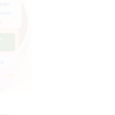
ати у