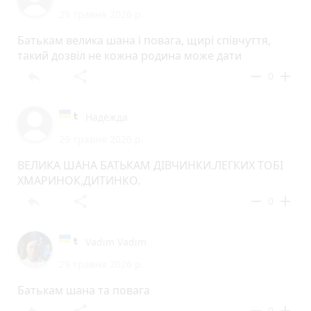
29 травня 2026 р.
Батькам велика шана і повага, щирі співчуття,
такий дозвіл не кожна родина може дати
reply
share
remove
add
0
Надежда
29 травня 2026 р.
ВЕЛИКА ШАНА БАТЬКАМ ДІВЧИНКИ.ЛЕГКИХ ТОБІ
ХМАРИНОК,ДИТИНКО.
reply
share
remove
add
0
Vadim Vadim
29 травня 2026 р.
Батькам шана та повага
0