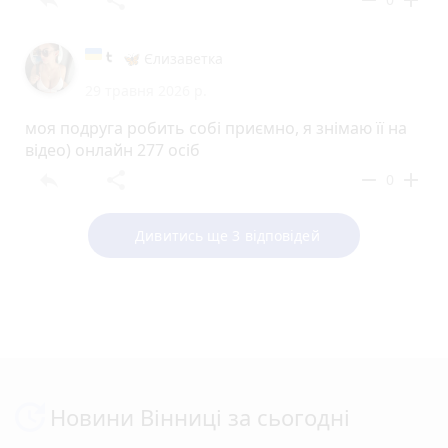
reply
share
remove
add
🦋 Єлизаветка
29 травня 2026 р.
моя подруга робить собі приємно, я знімаю її на
відео) онлайн 277 осіб
reply
share
remove
add
0
Дивитись ще 3 відповідей
Новини Вінниці за сьогодні