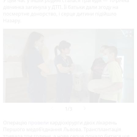
У цей час у іншій родині сталася трагедія — 10-річна
дівчинка загинула у ДТП. Її батьки дали згоду на
посмертне донорство, і серце дитини підійшло
Назару.

Операцію
провели
кардіохірурги двох лікарень
Першого медоб’єднання Львова. Трансплантація
тривала три години, а нове серце почало битися ще