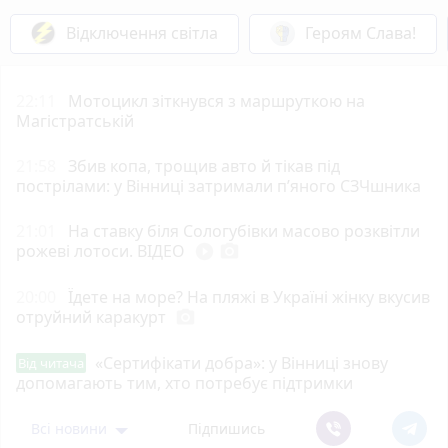
Відключення світла
Героям Слава!
22:11
Мотоцикл зіткнувся з маршруткою на
Магістратській
21:58
Збив копа, трощив авто й тікав під
пострілами: у Вінниці затримали п’яного СЗЧшника
21:01
На ставку біля Сологубівки масово розквітли
рожеві лотоси. ВІДЕО
play_circle_filled
photo_camera
20:00
Їдете на море? На пляжі в Україні жінку вкусив
отруйний каракурт
photo_camera
«Сертифікати добра»: у Вінниці знову
Від читача
допомагають тим, хто потребує підтримки
Всі новини
Підпишись