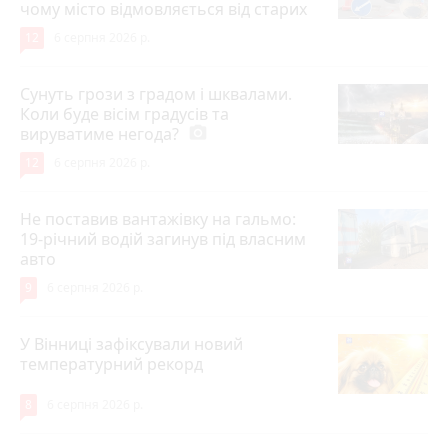
чому місто відмовляється від старих
12
6 серпня 2026 р.
Сунуть грози з градом і шквалами.
Коли буде вісім градусів та
вируватиме негода?
photo_camera
12
6 серпня 2026 р.
Не поставив вантажівку на гальмо:
19-річний водій загинув під власним
авто
9
6 серпня 2026 р.
У Вінниці зафіксували новий
температурний рекорд
8
6 серпня 2026 р.