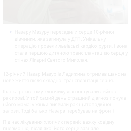
Назару Мазуру пересадили серце 10-річної
дівчинки, яка загинула у ДТП. Унікальну
операцію провели львівські кардіохірурги, і вона
стала першою дитячою трансплантацією серця у
стінах Лікарні Святого Миколая.
12-річний Назар Мазур із Ладижина отримав шанс на
нове життя після складної трансплантації серця.
Кілька років тому хлопчику діагностували лейкоз —
рак крові. У той самий день страшний діагноз почула
і його мама: у жінки виявили рак щитоподібної
залози. Тоді батько Назара перебував на фронті.
Під час лікування хлопчик переніс важку ковідну
пневмонію, після якої його серце зазнало