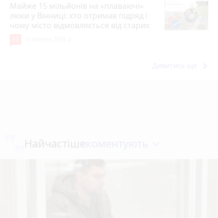
Майже 15 мільйонів на «плаваючі»
люки у Вінниці: хто отримав підряд і
чому місто відмовляється від старих
12
6 серпня 2026 р.
keyboard_arrow_right
Дивитись ще
коментують
Найчастіше