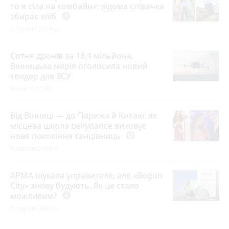
то я сіла на комбайн»: відома співачка
збирає хліб
play_circle_filled
6 серпня 2026 р.
Сотня дронів за 18,4 мільйона.
Вінницька мерія оголосила новий
тендер для ЗСУ
Вчора о 10:45
Від Вінниці — до Парижа й Китаю: як
місцева школа bellydance виховує
нове покоління танцівниць
photo_camera
7 серпня 2026 р.
АРМА шукала управителя, але «Bogun
City» знову будують. Як це стало
можливим?
play_circle_filled
7 серпня 2026 р.