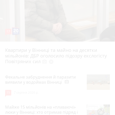
17
Квартири у Вінниці та майно на десятки
6 серпня 2026 р.
мільйонів: ДБР оголосило підозру екслогісту
Повітряних сил
photo_camera
play_circle_filled
Фекальне забруднення й паразити
виявили у водоймах Вінниці
photo_camera
15
7 серпня 2026 р.
Майже 15 мільйонів на «плаваючі»
люки у Вінниці: хто отримав підряд і