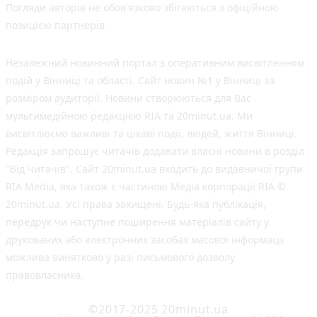
Погляди авторів не обов'язково збігаються з офіційною
позицією партнерів
Незалежний новинний портал з оперативним висвітленням
подій у Вінниці та області. Сайт новин №1 у Вінниці за
розміром аудиторії. Новини створюються для Вас
мультимедійною редакцією RIA та 20minut.ua. Ми
висвітлюємо важливі та цікаві події, людей, життя Вінниці.
Редакція запрошує читачів додавати власні новини в розділ
"Від читачів". Сайт 20minut.ua входить до видавничої групи
RIA Media, яка також є частиною Медіа корпорації RIA ©
20minut.ua. Усі права захищені. Будь-яка публiкацiя,
передрук чи наступне поширення матеріалів сайту у
друкованих або електронних засобах масової інформації
можлива винятково у разі письмового дозволу
правовласника.
©2017-2025 20minut.ua