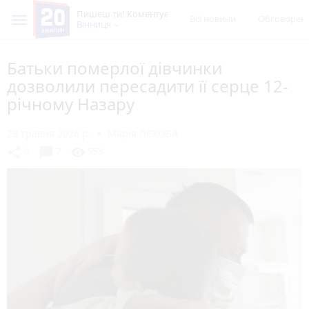
Пишеш ти! Коментує
Всі новини
Обговорен
Вінниця
Батьки померлої дівчинки
дозволили пересадити її серце 12-
річному Назару
28 травня 2026 р.
Марія ЛЄХОВА
chat_bubble
share
visibility
0
7
553