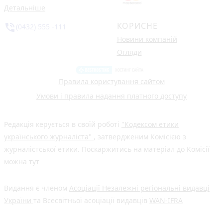
Детальніше
КОРИСНЕ
phone_in_talk
(0432) 555 -111
Новини компаній
Огляди
Правила користування сайтом
Умови і правила надання платного доступу
Редакція керується в своїй роботі
"Кодексом етики
українського журналіста"
, затвердженим Комісією з
журналістської етики. Поскаржитись на матеріал до Комісії
можна
тут
Видання є членом
Асоціації Незалежні регіональні видавці
України
та Всесвітньої асоціації видавців
WAN-IFRA