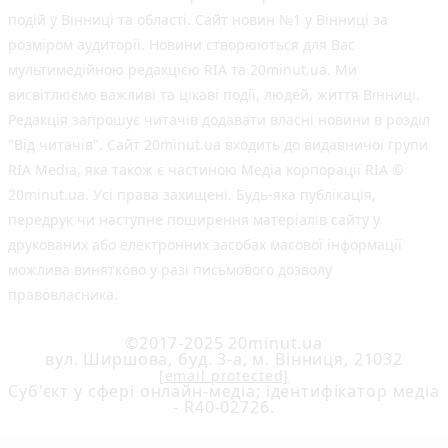
подій у Вінниці та області. Сайт новин №1 у Вінниці за
розміром аудиторії. Новини створюються для Вас
мультимедійною редакцією RIA та 20minut.ua. Ми
висвітлюємо важливі та цікаві події, людей, життя Вінниці.
Редакція запрошує читачів додавати власні новини в розділ
"Від читачів". Сайт 20minut.ua входить до видавничої групи
RIA Media, яка також є частиною Медіа корпорації RIA ©
20minut.ua. Усі права захищені. Будь-яка публiкацiя,
передрук чи наступне поширення матеріалів сайту у
друкованих або електронних засобах масової інформації
можлива винятково у разі письмового дозволу
правовласника.
©2017-2025 20minut.ua
вул. Ширшова, буд. 3-а, м. Вінниця, 21032
[email protected]
Cуб'єкт у сфері онлайн-медіа; ідентифікатор медіа
- R40-02726.