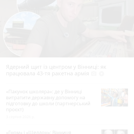
Ядерний щит із центром у Вінниці: як
працювала 43-тя ракетна армія
photo_camera
play_circle_filled
«Пакунок школяра»: де у Вінниці
витратити державну допомогу на
підготовку до школи (партнерський
проєкт)
3 серпня 2026 р.
«Гном» і «Шелдон»: Вінниця