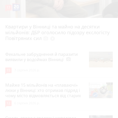
17
Квартири у Вінниці та майно на десятки
6 серпня 2026 р.
мільйонів: ДБР оголосило підозру екслогісту
Повітряних сил
photo_camera
play_circle_filled
Фекальне забруднення й паразити
виявили у водоймах Вінниці
photo_camera
15
7 серпня 2026 р.
Майже 15 мільйонів на «плаваючі»
люки у Вінниці: хто отримав підряд і
чому місто відмовляється від старих
12
6 серпня 2026 р.
Сунуть грози з градом і шквалами.