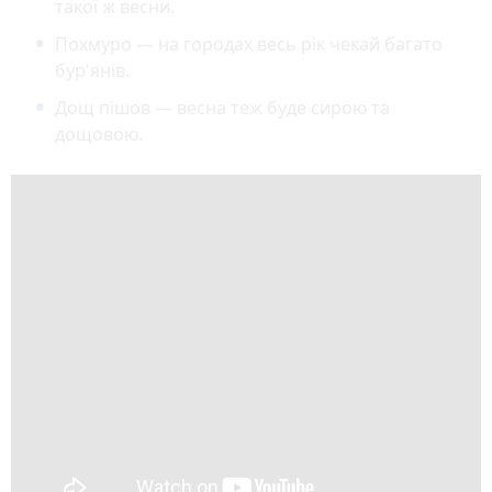
такої ж весни.
Похмуро — на городах весь рік чекай багато
бур'янів.
Дощ пішов — весна теж буде сирою та
дощовою.