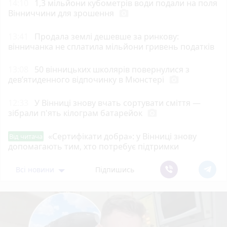
14:10
1,3 мільйони кубометрів води подали на поля
Вінниччини для зрошення
photo_camera
13:41
Продала землі дешевше за ринкову:
вінничанка не сплатила мільйони гривень податків
13:08
50 вінницьких школярів повернулися з
дев’ятиденного відпочинку в Мюнстері
photo_camera
12:33
У Вінниці знову вчать сортувати сміття —
зібрали п'ять кілограм батарейок
photo_camera
«Сертифікати добра»: у Вінниці знову
Від читача
допомагають тим, хто потребує підтримки
Всі новини
Підпишись