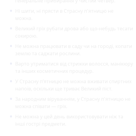
генеральне прибирання у Чистий четвер.
Ні шити, ні прясти в Страсну п'ятницю не
можна.
Великий гріх рубати дрова або що-небудь тесати
сокирою.
Не можна працювати в саду чи на городі, копати
землю та саджати рослини.
Варто утриматися від стрижки волосся, манікюру
та інших косметичних процедур.
У Страсну п’ятницю не можна вживати спиртних
напоїв, оскільки ще триває Великий піст.
За народним віруванням, у Страсну п'ятницю не
можна співати — гріх.
Не можна у цей день використовувати ніж та
інші гострі предмети.