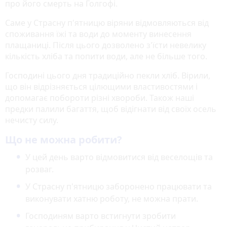
про його смерть на Голгофі.
Саме у Страсну п'ятницю віряни відмовляються від
споживання їжі та води до моменту винесення
плащаниці. Після цього дозволено з'їсти невелику
кількість хліба та попити води, але не більше того.
Господині цього дня традиційно пекли хліб. Вірили,
що він відрізняється цілющими властивостями і
допомагає побороти різні хвороби. Також наші
предки палили багаття, щоб відігнати від своїх осель
нечисту силу.
Що не можна робити?
У цей день варто відмовитися від веселощів та
розваг.
У Страсну п'ятницю заборонено працювати та
виконувати хатню роботу, не можна прати.
Господиням варто встигнути зробити