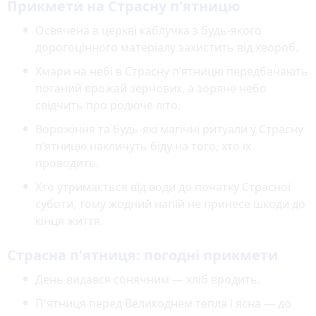
Прикмети на Страсну п'ятницю
Освячена в церкві каблучка з будь-якого
дорогоцінного матеріалу захистить від хвороб.
Хмари на небі в Страсну п’ятницю передбачають
поганий врожай зернових, а зоряне небо
свідчить про родюче літо.
Ворожіння та будь-які магічні ритуали у Страсну
п’ятницю накличуть біду на того, хто їх
проводить.
Хто утримається від води до початку Страсної
суботи, тому жодний напій не принесе шкоди до
кінця життя.
Страсна п'ятниця: погодні прикмети
День видався сонячним — хліб вродить.
П'ятниця перед Великоднем тепла і ясна — до