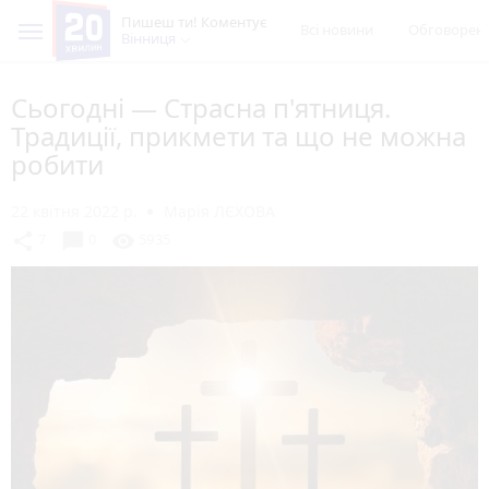
Пишеш ти! Коментує
Всі новини
Обговорен
Вінниця
Сьогодні — Страсна п'ятниця.
Традиції, прикмети та що не можна
робити
22 квітня 2022 р.
Марія ЛЄХОВА
chat_bubble
share
visibility
7
0
5935