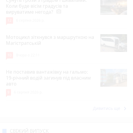
Коли буде вісім градусів та
вируватиме негода?
photo_camera
12
6 серпня 2026 р.
Мотоцикл зіткнувся з маршруткою на
Магістратській
10
Вчора о 22:11
Не поставив вантажівку на гальмо:
19-річний водій загинув під власним
авто
9
6 серпня 2026 р.
keyboard_arrow_right
Дивитись ще
СВІЖИЙ ВИПУСК