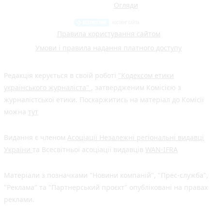
Огляди
Правила користування сайтом
Умови і правила надання платного доступу
Редакція керується в своїй роботі
"Кодексом етики
українського журналіста"
, затвердженим Комісією з
журналістської етики. Поскаржитись на матеріал до Комісії
можна
тут
Видання є членом
Асоціації Незалежні регіональні видавці
України
та Всесвітньої асоціації видавців
WAN-IFRA
Матеріали з позначками "Новини компаній", "Прес-служба",
"Реклама" та "Партнерський проєкт" опубліковані на правах
реклами.