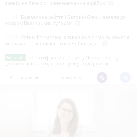
заявку на безкоштовне навчання водійок
photo_camera
19:04
Будівельне сміття і бетонні блоки звезли до
озера у Вінницьких Хуторах
photo_camera
19:03
Устим Кармелюк: літинська тюрма як символ
незламності «подільського Робін Гуда»
photo_camera
«Сертифікати добра»: у Вінниці знову
Від читача
допомагають тим, хто потребує підтримки
Всі новини
Підпишись