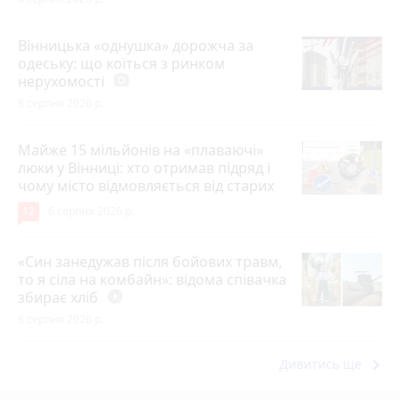
Вінницька «однушка» дорожча за
одеську: що коїться з ринком
нерухомості
photo_camera
8 серпня 2026 р.
Майже 15 мільйонів на «плаваючі»
люки у Вінниці: хто отримав підряд і
чому місто відмовляється від старих
12
6 серпня 2026 р.
«Син занедужав після бойових травм,
то я сіла на комбайн»: відома співачка
збирає хліб
play_circle_filled
6 серпня 2026 р.
keyboard_arrow_right
Дивитись ще