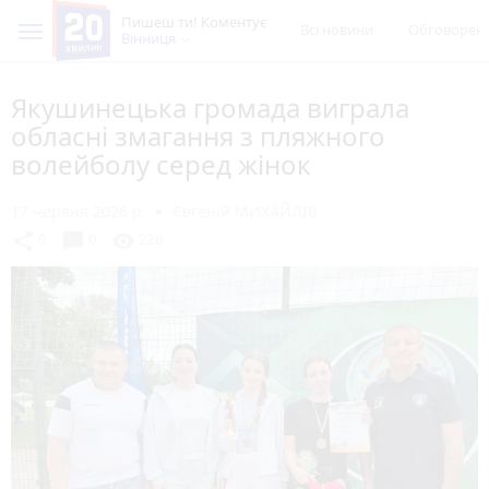
Пишеш ти! Коментує
Всі новини
Обговорен
Вінниця
Якушинецька громада виграла
обласні змагання з пляжного
волейболу серед жінок
17 червня 2026 р.
Євгеній МИХАЙЛІВ
chat_bubble
share
visibility
0
0
226