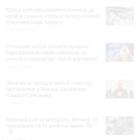
Кращі меблеві магазини Вінниці: де
купити сучасні, стильні та якісні меблі
(партнерський проєкт)
8 липня 2026 р.
Полякова хотіла змінити правила
Євробачення через заборону на
участь у Нацвідборі. Що їй відповіли?
Вчора о 15:05
Збив копа, трощив авто й тікав під
пострілами: у Вінниці затримали
п’яного СЗЧшника
8 серпня 2026 р.
Ядерний щит із центром у Вінниці: як
працювала 43-тя ракетна армія
photo_camera
play_circle_filled
8 серпня 2026 р.