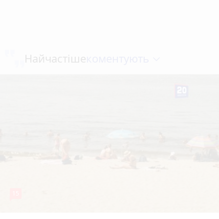
коментують
Найчастіше
15