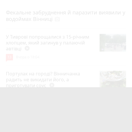
7 серпня 2026 р.
Фекальне забруднення й паразити виявили у
водоймах Вінниці
photo_camera
У Тиврові попрощалися з 15-річним
хлопцем, який загинув у палаючій
автівці
play_circle_filled
13
Вчора о 18:04
Портулак на городі? Вінничанка
радить не викидати його, а
приготувати соус
play_circle_filled
10
8 серпня 2026 р.
Мотоцикл зіткнувся з маршруткою на
Магістратській
9
8 серпня 2026 р.