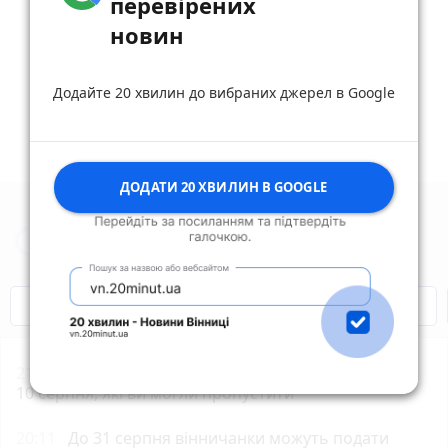
перевірених
новин
Опублікувати коментар
Додайте 20 хвилин до вибраних джерел в Google
ДОДАТИ 20 ХВИЛИН В GOOGLE
Новини Вінниці за сьогодні
Відключення світла
Героям Слава!
21:01
ТОП важливих новин на «20 хвилин» від 3 по
10 серпня, які ви могли пропустити
20:11
До 31 серпня вінничанки можуть подати