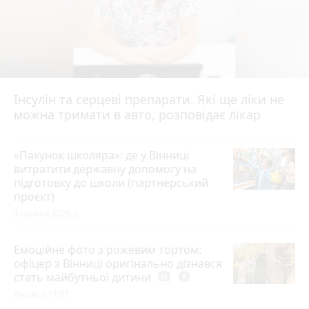
Інсулін та серцеві препарати. Які ще ліки не
можна тримати в авто, розповідає лікар
«Пакунок школяра»: де у Вінниці
витратити державну допомогу на
підготовку до школи (партнерський
проєкт)
3 серпня 2026 р.
Емоційне фото з рожевим тортом:
офіцер з Вінниці оригінально дізнався
стать майбутньої дитини
photo_camera
play_circle_filled
Вчора о 17:07