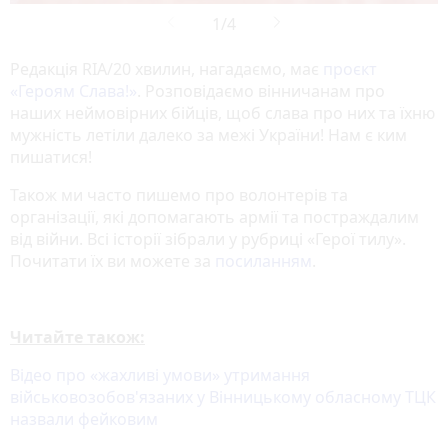
Редакція RIA/20 хвилин, нагадаємо, має
проєкт
«‎Героям Слава!»
‎. Розповідаємо вінничанам про
наших неймовірних бійців, щоб слава про них та їхню
мужність летіли далеко за межі України! Нам є ким
пишатися!
Також ми часто пишемо про волонтерів та
організації, які допомагають армії та постраждалим
від війни. Всі історії зібрали у рубриці «Герої тилу».
Почитати їх ви можете за
посиланням
.
Читайте також:
Відео про «жахливі умови» утримання
військовозобов'язаних у Вінницькому обласному ТЦК
назвали фейковим