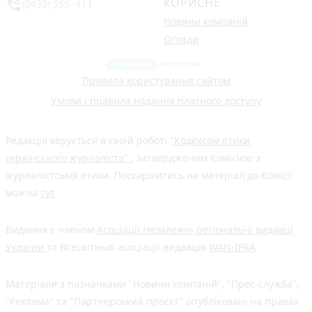
КОРИСНЕ
phone_in_talk
(0432) 555 -111
Новини компаній
Огляди
Правила користування сайтом
Умови і правила надання платного доступу
Редакція керується в своїй роботі
"Кодексом етики
українського журналіста"
, затвердженим Комісією з
журналістської етики. Поскаржитись на матеріал до Комісії
можна
тут
Видання є членом
Асоціації Незалежні регіональні видавці
України
та Всесвітньої асоціації видавців
WAN-IFRA
Матеріали з позначками "Новини компаній", "Прес-служба",
"Реклама" та "Партнерський проєкт" опубліковані на правах