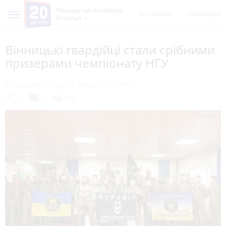
Пишеш ти! Коментує
Всі новини
Обговорен
Вінниця
Вінницькі гвардійці стали срібними
призерами чемпіонату НГУ
29 травня 2026 р.
Марія ЛЄХОВА
chat_bubble
share
visibility
0
1
119