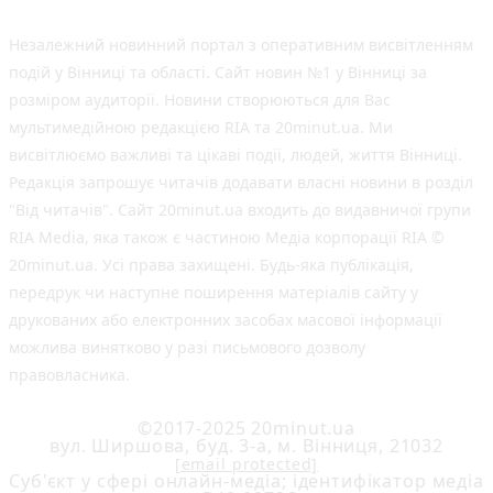
Незалежний новинний портал з оперативним висвітленням
подій у Вінниці та області. Сайт новин №1 у Вінниці за
розміром аудиторії. Новини створюються для Вас
мультимедійною редакцією RIA та 20minut.ua. Ми
висвітлюємо важливі та цікаві події, людей, життя Вінниці.
Редакція запрошує читачів додавати власні новини в розділ
"Від читачів". Сайт 20minut.ua входить до видавничої групи
RIA Media, яка також є частиною Медіа корпорації RIA ©
20minut.ua. Усі права захищені. Будь-яка публiкацiя,
передрук чи наступне поширення матеріалів сайту у
друкованих або електронних засобах масової інформації
можлива винятково у разі письмового дозволу
правовласника.
©2017-2025 20minut.ua
вул. Ширшова, буд. 3-а, м. Вінниця, 21032
[email protected]
Cуб'єкт у сфері онлайн-медіа; ідентифікатор медіа