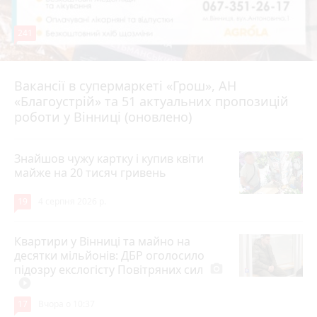
241
Вакансії в супермаркеті «Грош», АН
4 серпня 2026 р.
«Благоустрій» та 51 актуальних пропозицій
роботи у Вінниці (оновлено)
Знайшов чужу картку і купив квіти
майже на 20 тисяч гривень
19
4 серпня 2026 р.
Квартири у Вінниці та майно на
десятки мільйонів: ДБР оголосило
підозру екслогісту Повітряних сил
photo_camera
play_circle_filled
17
Вчора о 10:37