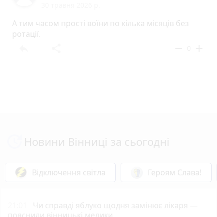
30 травня 2026 р.
А тим часом прості воїни по кілька місяців без
ротації.
reply
share
remove
add
0
Новини Вінниці за сьогодні
Відключення світла
Героям Слава!
21:01
Чи справді яблуко щодня замінює лікаря —
пояснили вінницькі медики