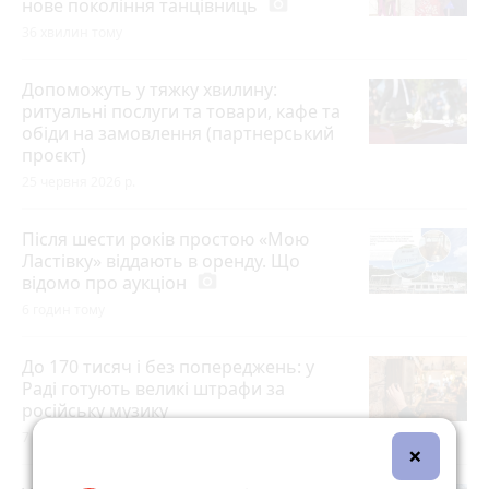
нове покоління танцівниць
photo_camera
36 хвилин тому
Допоможуть у тяжку хвилину:
ритуальні послуги та товари, кафе та
обіди на замовлення (партнерський
проєкт)
25 червня 2026 р.
Після шести років простою «Мою
Ластівку» віддають в оренду. Що
відомо про аукціон
photo_camera
6 годин тому
До 170 тисяч і без попереджень: у
Раді готують великі штрафи за
російську музику
7 годин тому
×