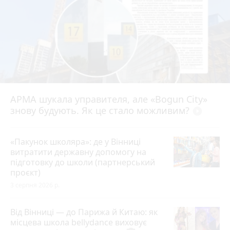
АРМА шукала управителя, але «Bogun City»
знову будують. Як це стало можливим?
play_circle_filled
«Пакунок школяра»: де у Вінниці
витратити державну допомогу на
підготовку до школи (партнерський
проєкт)
3 серпня 2026 р.
Від Вінниці — до Парижа й Китаю: як
місцева школа bellydance виховує