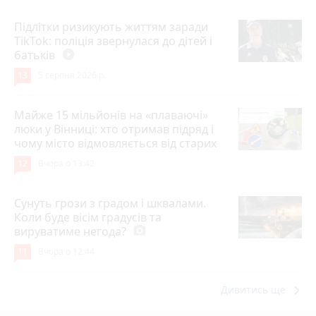
Підлітки ризикують життям заради
TikTok: поліція звернулася до дітей і
батьків
play_circle_filled
13
5 серпня 2026 р.
Майже 15 мільйонів на «плаваючі»
люки у Вінниці: хто отримав підряд і
чому місто відмовляється від старих
12
Вчора о 13:42
Сунуть грози з градом і шквалами.
Коли буде вісім градусів та
вируватиме негода?
photo_camera
11
Вчора о 12:44
keyboard_arrow_right
Дивитись ще