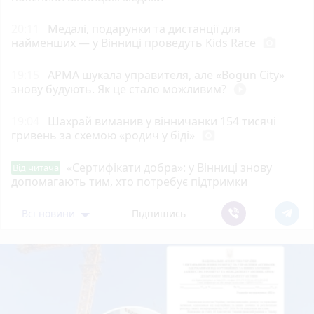
20:11
Медалі, подарунки та дистанції для
найменших — у Вінниці проведуть Kids Race
photo_camera
19:15
АРМА шукала управителя, але «Bogun City»
знову будують. Як це стало можливим?
play_circle_filled
19:04
Шахрай виманив у вінничанки 154 тисячі
гривень за схемою «родич у біді»
photo_camera
«Сертифікати добра»: у Вінниці знову
Від читача
допомагають тим, хто потребує підтримки
Всі новини
Підпишись