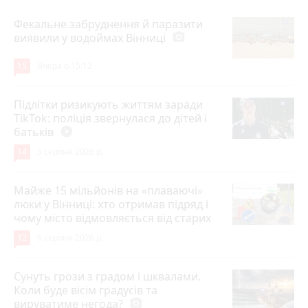
Фекальне забруднення й паразити
виявили у водоймах Вінниці
photo_camera
15
Вчора о 15:12
Підлітки ризикують життям заради
TikTok: поліція звернулася до дітей і
батьків
play_circle_filled
14
5 серпня 2026 р.
Майже 15 мільйонів на «плаваючі»
люки у Вінниці: хто отримав підряд і
чому місто відмовляється від старих
12
6 серпня 2026 р.
Сунуть грози з градом і шквалами.
Коли буде вісім градусів та
вируватиме негода?
photo_camera