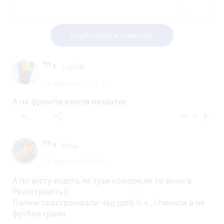
Опублікувати коментар
Сергій
15 вересня 2024 р.
А на фронтів хлопів нехватає
reply
share
remove
add
0
Рома
15 вересня 2024 р.
А по місту ходять як тузи козирні,як то вони в
Реалі грають))
Папіки повстроювали чад щоб ті х...ї пинали а не
футбол грали.