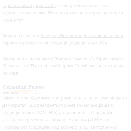
українського журналіста"
, затвердженим Комісією з
журналістської етики. Поскаржитись на матеріал до Комісії
можна
тут
Видання є членом
Асоціації Незалежні регіональні видавці
України
та Всесвітньої асоціації видавців
WAN-IFRA
Матеріали з позначками "Новини компаній", "Прес-служба",
"Реклама" та "Партнерський проєкт" опубліковані на правах
реклами.
Здійснено за підтримки програми «Сильніші разом: Медіа та
Демократія», що реалізується Всесвітньою асоціацією
видавців новин (WAN-IFRA) у партнерстві з Асоціацією
«Незалежні регіональні видавці України» (АНРВУ) та
Норвезькою асоціацією медіабізнесу (MBL) за підтримки