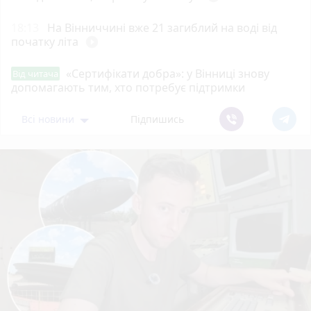
18:13
На Вінниччині вже 21 загиблий на воді від
початку літа
play_circle_filled
«Сертифікати добра»: у Вінниці знову
Від читача
допомагають тим, хто потребує підтримки
Всі новини
Підпишись