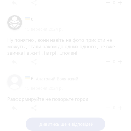
reply
share
remove
add
0
....
15 вересня 2024 р.
Ну понятно , вони навіть на фото присісти не
можуть , стали раком до одних одного , це вже
звичка і в житі , і в грі ....тюлені
reply
share
remove
add
0
Анатолий Волянский
15 вересня 2024 р.
Разформируйте не позорьте город
reply
share
remove
add
0
Дивитись ще 4 відповідей