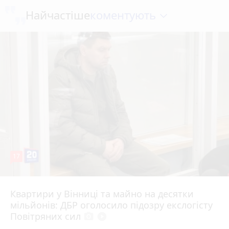
коментують
Найчастіше
17
Квартири у Вінниці та майно на десятки
6 серпня 2026 р.
мільйонів: ДБР оголосило підозру екслогісту
Повітряних сил
photo_camera
play_circle_filled