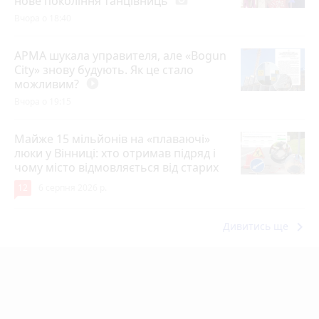
нове покоління танцівниць
photo_camera
Вчора о 18:40
АРМА шукала управителя, але «Bogun
City» знову будують. Як це стало
можливим?
play_circle_filled
Вчора о 19:15
Майже 15 мільйонів на «плаваючі»
люки у Вінниці: хто отримав підряд і
чому місто відмовляється від старих
12
6 серпня 2026 р.
keyboard_arrow_right
Дивитись ще