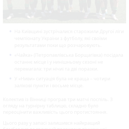
На Київщині зустрічалися старожили Другої ліги
чемпіонату України з футболу, які своїми
результатами поки що розчаровують.
«Чайка» (Петропавлівська Борщагівка) посідала
останнє місце і у нинішньому сезоні не
перемагала: три нічиї та дві поразки.
У «Ниви» ситуація була не краща – чотири
залікові пункти і восьме місце.
Колектив із Вінниці програв три матчі поспіль. З
огляду на турнірну таблицю, складно було
переоцінити важливість цього протистояння.
Цього разу у запасі залишився найкращий