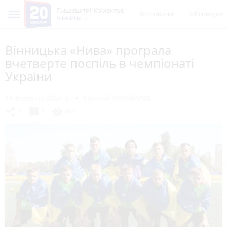
Пишеш ти! Коментує
Всі новини
Обговорен
Вінниця
Вінницька «Нива» програла
вчетверте поспіль в чемпіонаті
України
14 вересня 2024 р.
Євгеній МИХАЙЛІВ
chat_bubble
share
visibility
0
8
262