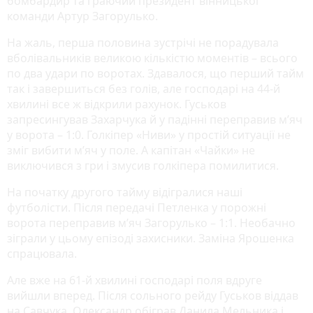
бомбардир та граючий президент вінницької
команди Артур Загорулько.
На жаль, перша половина зустрічі не порадувала
вболівальників великою кількістю моментів – всього
по два удари по воротах. Здавалося, що перший тайм
так і завершиться без голів, але господарі на 44-й
хвилині все ж відкрили рахунок. Гуськов
запресингував Захарчука й у падінні переправив м’яч
у ворота – 1:0. Голкіпер «Ниви» у простій ситуації не
зміг вибити м’яч у поле. А капітан «Чайки» не
виключився з гри і змусив голкіпера помилитися.
На початку другого тайму відігралися наші
футболісти. Після передачі Петленка у порожні
ворота переправив м’яч Загорулько – 1:1. Необачно
зіграли у цьому епізоді захисники. Заміна Ярошенка
спрацювала.
Але вже на 61-й хвилині господарі поля вдруге
вийшли вперед. Після сольного рейду Гуськов віддав
на Савчука, Олександр обіграв Данила Мельника і