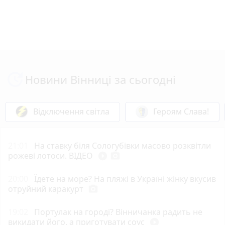
Новини Вінниці за сьогодні
Відключення світла
Героям Слава!
21:01
На ставку біля Сологубівки масово розквітли
рожеві лотоси. ВІДЕО
play_circle_filled
photo_camera
20:00
Їдете на море? На пляжі в Україні жінку вкусив
отруйний каракурт
photo_camera
19:02
Портулак на городі? Вінничанка радить не
викидати його, а приготувати соус
play_circle_filled