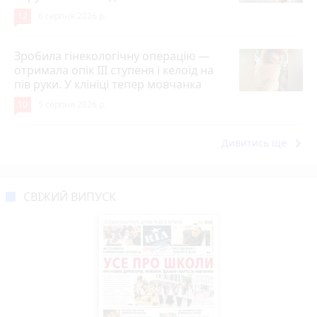
12
6 серпня 2026 р.
Зробила гінекологічну операцію —
отримала опік ІІІ ступеня і келоїд на
пів руки. У клініці тепер мовчанка
10
5 серпня 2026 р.
keyboard_arrow_right
Дивитись ще
СВІЖИЙ ВИПУСК